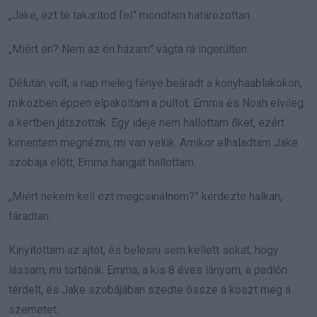
„Jake, ezt te takarítod fel” mondtam határozottan.
„Miért én? Nem az én házam” vágta rá ingerülten.
Délután volt, a nap meleg fénye beáradt a konyhaablakokon,
miközben éppen elpakoltam a pultot. Emma és Noah elvileg
a kertben játszottak. Egy ideje nem hallottam őket, ezért
kimentem megnézni, mi van velük. Amikor elhaladtam Jake
szobája előtt, Emma hangját hallottam.
„Miért nekem kell ezt megcsinálnom?” kérdezte halkan,
fáradtan.
Kinyitottam az ajtót, és belesni sem kellett sokat, hogy
lássam, mi történik. Emma, a kis 8 éves lányom, a padlón
térdelt, és Jake szobájában szedte össze a koszt meg a
szemetet.