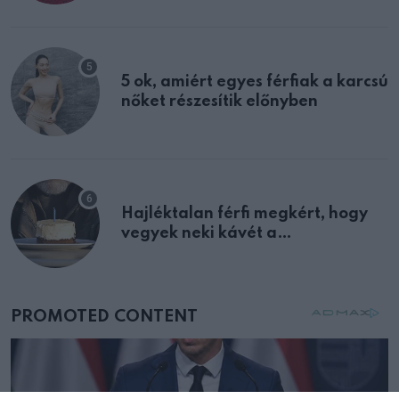
multiplex egyértelmű jele volt
5 ok, amiért egyes férfiak a karcsú
nőket részesítik előnyben
Hajléktalan férfi megkért, hogy
vegyek neki kávét a
születésnapján – órákkal később
mellettem ült az első osztályon