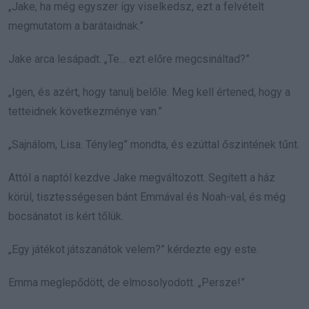
„Jake, ha még egyszer így viselkedsz, ezt a felvételt
megmutatom a barátaidnak.”
Jake arca lesápadt. „Te… ezt előre megcsináltad?”
„Igen, és azért, hogy tanulj belőle. Meg kell értened, hogy a
tetteidnek következménye van.”
„Sajnálom, Lisa. Tényleg” mondta, és ezúttal őszintének tűnt.
Attól a naptól kezdve Jake megváltozott. Segített a ház
körül, tisztességesen bánt Emmával és Noah-val, és még
bocsánatot is kért tőlük.
„Egy játékot játszanátok velem?” kérdezte egy este.
Emma meglepődött, de elmosolyodott. „Persze!”