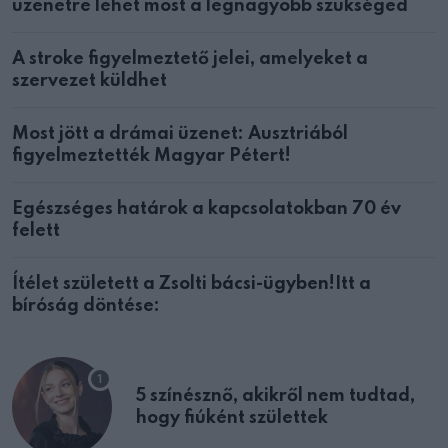
üzenetre lehet most a legnagyobb szükséged
A stroke figyelmeztető jelei, amelyeket a
szervezet küldhet
Most jött a drámai üzenet: Ausztriából
figyelmeztették Magyar Pétert!
Egészséges határok a kapcsolatokban 70 év
felett
Ítélet született a Zsolti bácsi-ügyben!Itt a
bíróság döntése:
5 színésznő, akikről nem tudtad,
hogy fiúként születtek