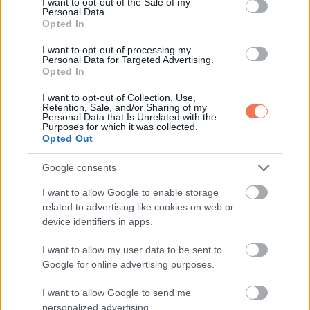
I want to opt-out of the Sale of my
Personal Data.
„Megvan” gondoltam magamban.
Opted In
I want to opt-out of processing my
Felhívtam a barátomat, Mike rendőrt. „Mike, szükségem
Personal Data for Targeted Advertising.
Opted In
lenne a segítségedre egy kis tervhez.”
I want to opt-out of Collection, Use,
„Persze, Lisa. Mi a helyzet?”
Retention, Sale, and/or Sharing of my
Personal Data that Is Unrelated with the
Purposes for which it was collected.
Opted Out
Elmondtam neki mindent, ő pedig segített. Kitaláltuk, hogyan
adhatok Jake-nek olyan leckét, amit nem felejt el.
Google consents
Másnap Jake közölte, hogy elmegy a barátaival. Pont erre
I want to allow Google to enable storage
related to advertising like cookies on web or
volt szükségem.
device identifiers in apps.
„Jó szórakozást, Jake” mondtam, és igyekeztem
I want to allow my user data to be sent to
természetesen hangozni.
Google for online advertising purposes.
I want to allow Google to send me
Diszkréten követtem a kávézóig, ahol a barátaival ült.
personalized advertising.