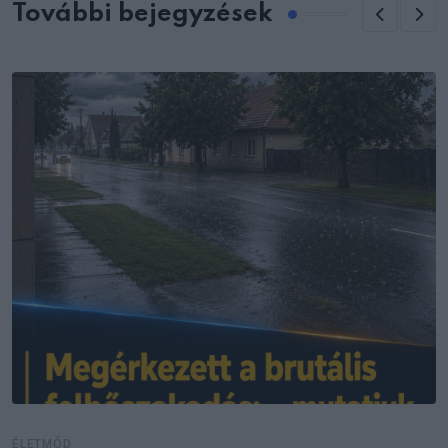
További bejegyzések
ÉLETMÓD