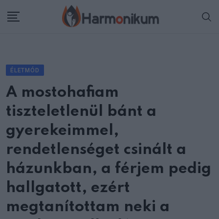
Skip
to
content
ÉLETMÓD
A mostohafiam
tiszteletlenül bánt a
gyerekeimmel,
rendetlenséget csinált a
házunkban, a férjem pedig
hallgatott, ezért
megtanítottam neki a