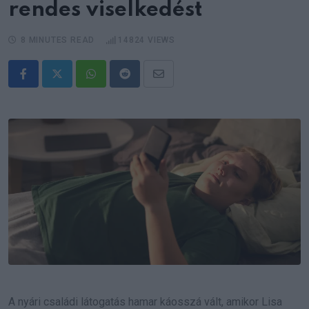
rendes viselkedést
8 MINUTES READ
14824
VIEWS
Whatsapp
Reddit
Share
via
Email
A nyári családi látogatás hamar káosszá vált, amikor Lisa