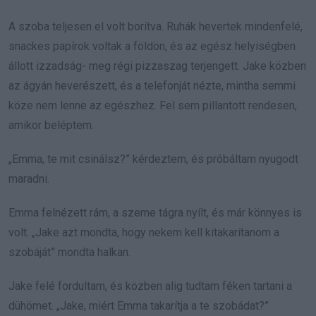
A szoba teljesen el volt borítva. Ruhák hevertek mindenfelé,
snackes papírok voltak a földön, és az egész helyiségben
állott izzadság- meg régi pizzaszag terjengett. Jake közben
az ágyán heverészett, és a telefonját nézte, mintha semmi
köze nem lenne az egészhez. Fel sem pillantott rendesen,
amikor beléptem.
„Emma, te mit csinálsz?” kérdeztem, és próbáltam nyugodt
maradni.
Emma felnézett rám, a szeme tágra nyílt, és már könnyes is
volt. „Jake azt mondta, hogy nekem kell kitakarítanom a
szobáját” mondta halkan.
Jake felé fordultam, és közben alig tudtam féken tartani a
dühömet. „Jake, miért Emma takarítja a te szobádat?”