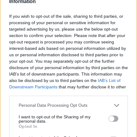
Information
Nem hittem el, hogy ennyivel el akarja intézni. Úgy éreztem,
cserbenhagyott.
If you wish to opt-out of the sale, sharing to third parties, or
processing of your personal or sensitive information for
targeted advertising by us, please use the below opt-out
Másnap észrevettem, hogy pénz hiányzik a pénztárcámból.
section to confirm your selection. Please note that after your
opt-out request is processed you may continue seeing
„Jake, te vetted el a pénzem?” kérdeztem.
interest-based ads based on personal information utilized by
us or personal information disclosed to third parties prior to
Jake csak vállat vont. „Nem tudom, miről beszélsz.”
your opt-out. You may separately opt-out of the further
disclosure of your personal information by third parties on the
Ekkor eldöntöttem, hogy leckét adok neki. Vettem egy
IAB’s list of downstream participants. This information may
also be disclosed by us to third parties on the
IAB’s List of
viccboltból hamis pénzt, és azt tettem a pénztárcámba.
Downstream Participants
that may further disclose it to other
Elegem lett abból, amit csinál, és tudtam, hogy valamit
third parties.
változtatni kell.
Please note that this website/app uses one or more Google
Personal Data Processing Opt Outs
services and may gather and store information including but
Miután betettem a hamis pénzt, figyeltem Jake-et. Nem
not limited to your visit or usage behaviour. You may click to
I want to opt-out of the Sharing of my
personal data.
kellett sokat várnom. Délután megláttam, ahogy besurran a
grant or deny consent to Google and its third-party tags to
Opted In
use your data for below specified purposes in below Google
szobámba, és átkutatja a táskámat.
consent section.