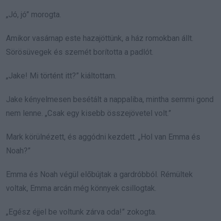
„Jó, jó” morogta.
Amikor vasárnap este hazajöttünk, a ház romokban állt.
Sörösüvegek és szemét borította a padlót.
„Jake! Mi történt itt?” kiáltottam.
Jake kényelmesen besétált a nappaliba, mintha semmi gond
nem lenne. „Csak egy kisebb összejövetel volt.”
Mark körülnézett, és aggódni kezdett. „Hol van Emma és
Noah?”
Emma és Noah végül előbújtak a gardróbból. Rémültek
voltak, Emma arcán még könnyek csillogtak.
„Egész éjjel be voltunk zárva oda!” zokogta.