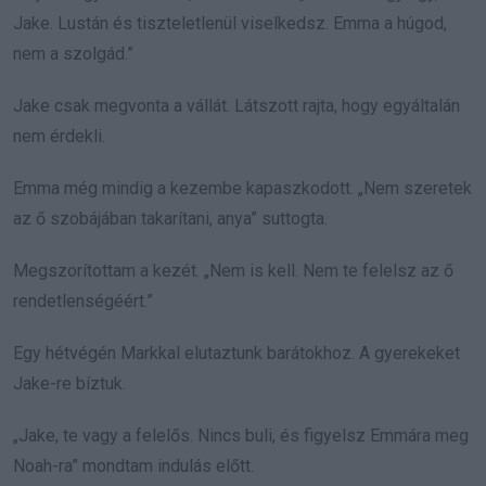
Jake. Lustán és tiszteletlenül viselkedsz. Emma a húgod,
nem a szolgád.”
Jake csak megvonta a vállát. Látszott rajta, hogy egyáltalán
nem érdekli.
Emma még mindig a kezembe kapaszkodott. „Nem szeretek
az ő szobájában takarítani, anya” suttogta.
Megszorítottam a kezét. „Nem is kell. Nem te felelsz az ő
rendetlenségéért.”
Egy hétvégén Markkal elutaztunk barátokhoz. A gyerekeket
Jake-re bíztuk.
„Jake, te vagy a felelős. Nincs buli, és figyelsz Emmára meg
Noah-ra” mondtam indulás előtt.