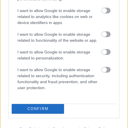
Távolról figyeltem, és vártam a megfelelő pillanatra.
I want to allow Google to enable storage
Mike egyenruhában lépett be a kávézóba, komoly arccal.
related to analytics like cookies on web or
device identifiers in apps.
Odament Jake asztalához.
I want to allow Google to enable storage
„Elnézést, fiam, beszélnem kell veled” mondta.
related to functionality of the website or app.
Jake értetlenül nézett rá. „Micsoda? Miért?”
I want to allow Google to enable storage
related to personalization.
Mike elővett az egyik hamis bankjegyet. „Ez a pénz
I want to allow Google to enable storage
hamisnak tűnik. Honnan van?”
related to security, including authentication
functionality and fraud prevention, and other
Jake arca elsápadt. „Én… nem tudom. Nem csináltam
user protection.
semmit.”
„Állj fel” utasította Mike. „Jössz velem.”
CONFIRM
Jake felállt, és remegett. A barátai döbbenten figyelték, majd