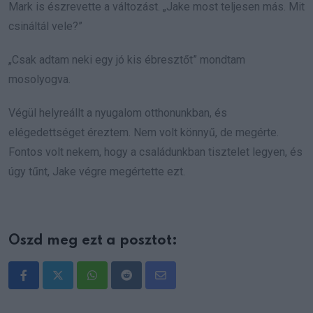
Mark is észrevette a változást. „Jake most teljesen más. Mit
csináltál vele?”
„Csak adtam neki egy jó kis ébresztőt” mondtam
mosolyogva.
Végül helyreállt a nyugalom otthonunkban, és
elégedettséget éreztem. Nem volt könnyű, de megérte.
Fontos volt nekem, hogy a családunkban tisztelet legyen, és
úgy tűnt, Jake végre megértette ezt.
Oszd meg ezt a posztot:
Whatsapp
Reddit
Share
via