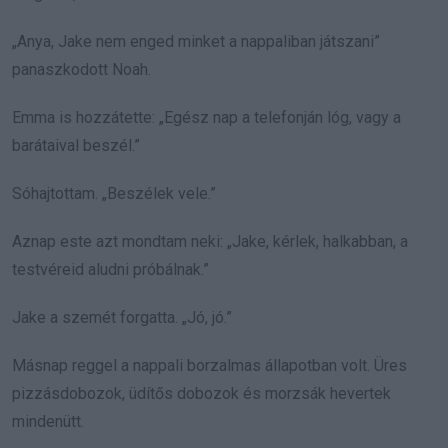
„Anya, Jake nem enged minket a nappaliban játszani”
panaszkodott Noah.
Emma is hozzátette: „Egész nap a telefonján lóg, vagy a
barátaival beszél.”
Sóhajtottam. „Beszélek vele.”
Aznap este azt mondtam neki: „Jake, kérlek, halkabban, a
testvéreid aludni próbálnak.”
Jake a szemét forgatta. „Jó, jó.”
Másnap reggel a nappali borzalmas állapotban volt. Üres
pizzásdobozok, üdítős dobozok és morzsák hevertek
mindenütt.