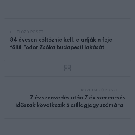
Email
ELŐZŐ POSZT
84 évesen költöznie kell: eladják a feje
fölül Fodor Zsóka budapesti lakását!
KÖVETKEZŐ POSZT
7 év szenvedés után 7 év szerencsés
időszak következik 5 csillagjegy számára!