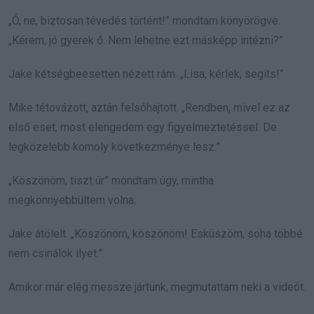
„Ó, ne, biztosan tévedés történt!” mondtam könyörögve.
„Kérem, jó gyerek ő. Nem lehetne ezt másképp intézni?”
Jake kétségbeesetten nézett rám. „Lisa, kérlek, segíts!”
Mike tétovázott, aztán felsóhajtott. „Rendben, mivel ez az
első eset, most elengedem egy figyelmeztetéssel. De
legközelebb komoly következménye lesz.”
„Köszönöm, tiszt úr” mondtam úgy, mintha
megkönnyebbültem volna.
Jake átölelt. „Köszönöm, köszönöm! Esküszöm, soha többé
nem csinálok ilyet.”
Amikor már elég messze jártunk, megmutattam neki a videót.