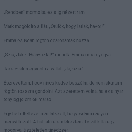
„Rendben” mormolta, és alig nézett rám.
Mark megölelte a fiát. „Örülök, hogy látlak, haver!”
Emma és Noah rögtön odarohantak hozzá.
„Szia, Jake! Hiányoztál!” mondta Emma mosolyogva.
Jake csak megvonta a vállát. „Ja, szia.”
Észrevettem, hogy nincs kedve beszélni, de nem akartam
rögtön rosszra gondolni. Azt szerettem volna, ha ez a nyár
tényleg jó emlék marad.
Egy hét elteltével már látszott, hogy valami nagyon
megváltozott. A fiút, akire emlékeztem, felváltotta egy
mogorva, tiszteletlen tinédzser.