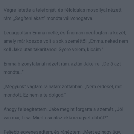
Végre letette a telefonját, és féloldalas mosollyal nézett
rám. „Segíteni akart” mondta vállvonogatva.
Leguggoltam Emma mellé, és finoman megfogtam a kezét,
amely már koszos volt a sok szeméttől. „Emma, neked nem
kell Jake után takarítanod. Gyere velem, kicsim.”
Emma bizonytalanul nézett rám, aztán Jake-re. „De ő azt
mondta…”
„Megyünk” vágtam rá határozottabban. „Nem érdekel, mit
mondott. Ez nem a te dolgod.”
Ahogy felsegítettem, Jake megint forgatta a szemét. „Jól
van már, Lisa. Miért csinálsz ekkora ügyet ebből?”
Feljebb egyenesedtem, és ránéztem. „Mert ez nagy ügy,