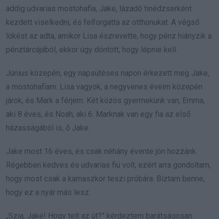
addig udvarias mostohafia, Jake, lázadó tinédzserként
kezdett viselkedni, és felforgatta az otthonukat. A végső
lökést az adta, amikor Lisa észrevette, hogy pénz hiányzik a
pénztárcájából, ekkor úgy döntött, hogy lépnie kell.
Június közepén, egy napsütéses napon érkezett meg Jake,
a mostohafiam. Lisa vagyok, a negyvenes éveim közepén
járok, és Mark a férjem. Két közös gyermekünk van, Emma,
aki 8 éves, és Noah, aki 6. Marknak van egy fia az első
házasságából is, ő Jake.
Jake most 16 éves, és csak néhány évente jön hozzánk.
Régebben kedves és udvarias fiú volt, ezért arra gondoltam,
hogy most csak a kamaszkor teszi próbára. Bíztam benne,
hogy ez a nyár más lesz.
„Szia, Jake! Hogy telt az út?” kérdeztem barátságosan.