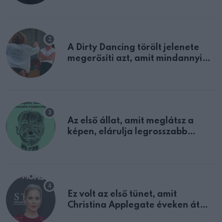
A Dirty Dancing törölt jelenete
megerősíti azt, amit mindannyian
sejtettünk
Az első állat, amit meglátsz a
képen, elárulja legrosszabb
tulajdonságodat
Ez volt az első tünet, amit
Christina Applegate éveken át
félreértett, pedig a szklerózis