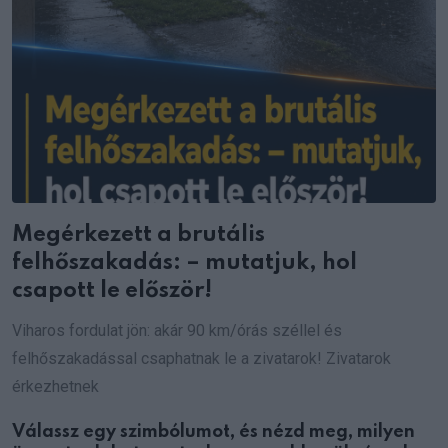
Megérkezett a brutális
felhőszakadás: – mutatjuk, hol
csapott le először!
Viharos fordulat jön: akár 90 km/órás széllel és
felhőszakadással csaphatnak le a zivatarok! Zivatarok
érkezhetnek
Válassz egy szimbólumot, és nézd meg, milyen