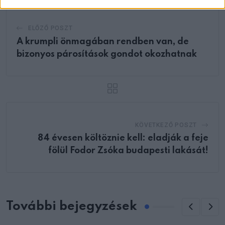
ELŐZŐ POSZT
A krumpli önmagában rendben van, de
bizonyos párosítások gondot okozhatnak
KÖVETKEZŐ POSZT
84 évesen költöznie kell: eladják a feje
fölül Fodor Zsóka budapesti lakását!
További bejegyzések