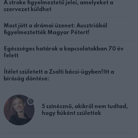
A stroke figyelmeztető jelei, amelyeket a
szervezet küldhet
Most jött a drámai üzenet: Ausztriából
figyelmeztették Magyar Pétert!
Egészséges határok a kapcsolatokban 70 év
felett
Ítélet született a Zsolti bácsi-ügyben!Itt a
bíróság döntése:
5 színésznő, akikről nem tudtad,
hogy fiúként születtek