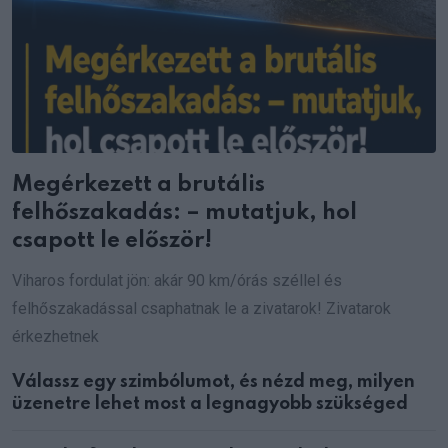
Megérkezett a brutális
felhőszakadás: – mutatjuk, hol
csapott le először!
Viharos fordulat jön: akár 90 km/órás széllel és
felhőszakadással csaphatnak le a zivatarok! Zivatarok
érkezhetnek
Válassz egy szimbólumot, és nézd meg, milyen
üzenetre lehet most a legnagyobb szükséged