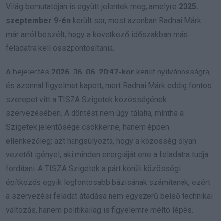
Világ bemutatóján is együtt jelentek meg, amelyre
2025.
szeptember 9-én
került sor, most azonban Radnai Márk
már arról beszélt, hogy a következő időszakban más
feladatra kell összpontosítania.
A bejelentés
2026. 06. 06. 20:47-kor
került nyilvánosságra,
és azonnal figyelmet kapott, mert Radnai Márk eddig fontos
szerepet vitt a TISZA Szigetek közösségének
szervezésében. A döntést nem úgy tálalta, mintha a
Szigetek jelentősége csökkenne, hanem éppen
ellenkezőleg: azt hangsúlyozta, hogy a közösség olyan
vezetőt igényel, aki minden energiáját erre a feladatra tudja
fordítani. A TISZA Szigetek a párt körüli közösségi
építkezés egyik legfontosabb bázisának számítanak, ezért
a szervezési feladat átadása nem egyszerű belső technikai
változás, hanem politikailag is figyelemre méltó lépés.