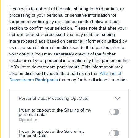
eszköznek. Ha a társadalmi egyeztetések célja valóban az,
If you wish to opt-out of the sale, sharing to third parties, or
hogy minél több magyar állampolgár véleménye megjelenjen
processing of your personal or sensitive information for
a közös döntések előkészítésében, akkor ennek a
targeted advertising by us, please use the below opt-out
rendszernek nem szabad teljesen összemosódnia a TISZA
section to confirm your selection. Please note that after your
opt-out request is processed you may continue seeing
Szigetek belső közösségi működésével. Ezért válhatott
interest-based ads based on personal information utilized by
szükségessé, hogy a Szigetek szervezésére külön vezetőt
us or personal information disclosed to third parties prior to
keressenek.
your opt-out. You may separately opt-out of the further
disclosure of your personal information by third parties on the
IAB’s list of downstream participants. This information may
Radnai Márk az eddigi munka folytatásáról is beszélt, és
also be disclosed by us to third parties on the
IAB’s List of
jelezte, hogy olyan utódot keresnek, aki teljes figyelmével a
Downstream Participants
that may further disclose it to other
Szigetek építésére koncentrál. Ez fontos mondat, mert azt
third parties.
üzeni, hogy a TISZA Szigetek működése nem áll le, nem
Please note that this website/app uses one or more Google
Personal Data Processing Opt Outs
szorul háttérbe, hanem külön vezetést kaphat. A döntés
services and may gather and store information including but
not limited to your visit or usage behaviour. You may click to
I want to opt-out of the Sharing of my
tehát inkább feladatmegosztásként jelenik meg, nem pedig
personal data.
grant or deny consent to Google and its third-party tags to
visszavonulásként. A közösség szervezése továbbra is
Opted In
use your data for below specified purposes in below Google
fontos marad, de Radnai Márk a jövőben már nem ezt a
consent section.
I want to opt-out of the Sale of my
Personal Data.
területet viszi első számú feladatként.