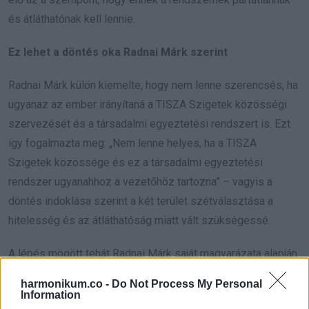
és átláthatónak kell lennie.
Ez lehet a döntés oka Radnai Márk szerint
Radnai Márk külön kiemelte, hogy nem lenne szerencsés, ha
ugyanaz az ember irányítaná a TISZA Szigetek közösségi
szervezését és a társadalmi egyeztetési rendszert is. Ezt
így fogalmazta meg: „Nem lenne helyes, ha a TISZA
Szigetek közössége és ez a társadalmi egyeztetési
rendszer ugyanahhoz a vezetőhöz tartozna” – vagyis a
döntés indoklása szerint a két terület szétválasztása a
hitelesség és az átláthatóság miatt vált szükségessé.
A lépés mögött tehát Radnai Márk saját magyarázata alapján
az áll, hogy kormánybiztosként olyan rendszert kell
harmonikum.co -
Do Not Process My Personal
felépítenie, amely nem tűnhet kizárólag pártszervezési
Information