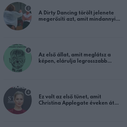
A Dirty Dancing törölt jelenete
megerősíti azt, amit mindannyian
sejtettünk
Az első állat, amit meglátsz a
képen, elárulja legrosszabb
tulajdonságodat
Ez volt az első tünet, amit
Christina Applegate éveken át
félreértett, pedig a szklerózis
multiplex egyértelmű jele volt