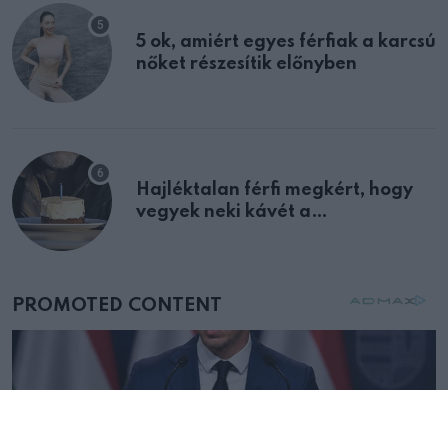
5 ok, amiért egyes férfiak a karcsú
nőket részesítik előnyben
Hajléktalan férfi megkért, hogy
vegyek neki kávét a
születésnapján – órákkal később
mellettem ült az első osztályon