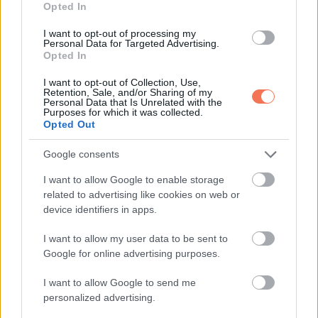
Opted In
A bejelentés másik fontos eleme a Működő és Emberséges
I want to opt-out of processing my
Personal Data for Targeted Advertising.
Magyarországért Intézet, vagyis a MEMI felállítása. Radnai
Opted In
korábban már beszélt kormánybiztosi terveiről, és arról is,
I want to opt-out of Collection, Use,
hogy az intézet célja a társadalmi részvétel kereteinek
Retention, Sale, and/or Sharing of my
Personal Data that Is Unrelated with the
megszervezése lesz. A tervek szerint szociológusok,
Purposes for which it was collected.
Opted Out
kutatók és elemzők bevonásával alakítanák ki azt a
rendszert, amelyben a társadalmi egyeztetések
Google consents
intézményesebb formát kaphatnak. Radnai Márk ezzel
I want to allow Google to enable storage
kapcsolatban külön hangsúlyozta: „A MEMI politikailag
related to advertising like cookies on web or
független intézmény lesz”.
device identifiers in apps.
I want to allow my user data to be sent to
A döntés így összességében arról szól, hogy Radnai Márk a
Google for online advertising purposes.
TISZA Szigetek közvetlen szervezése helyett a társadalmi
I want to allow Google to send me
egyeztetések rendszerének kiépítésére helyezi át a
personalized advertising.
hangsúlyt. A magyarázat szerint erre azért van szükség,