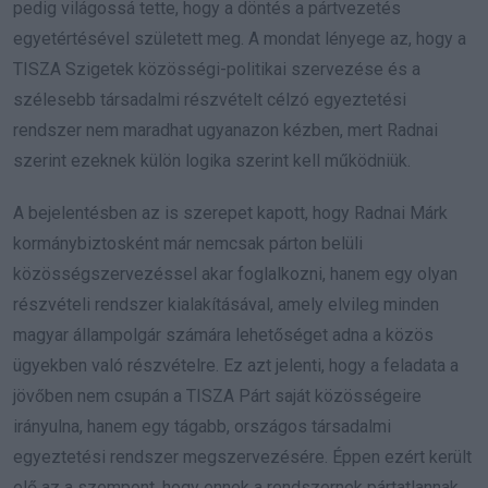
pedig világossá tette, hogy a döntés a pártvezetés
egyetértésével született meg. A mondat lényege az, hogy a
TISZA Szigetek közösségi-politikai szervezése és a
szélesebb társadalmi részvételt célzó egyeztetési
rendszer nem maradhat ugyanazon kézben, mert Radnai
szerint ezeknek külön logika szerint kell működniük.
A bejelentésben az is szerepet kapott, hogy Radnai Márk
kormánybiztosként már nemcsak párton belüli
közösségszervezéssel akar foglalkozni, hanem egy olyan
részvételi rendszer kialakításával, amely elvileg minden
magyar állampolgár számára lehetőséget adna a közös
ügyekben való részvételre. Ez azt jelenti, hogy a feladata a
jövőben nem csupán a TISZA Párt saját közösségeire
irányulna, hanem egy tágabb, országos társadalmi
egyeztetési rendszer megszervezésére. Éppen ezért került
elő az a szempont, hogy ennek a rendszernek pártatlannak