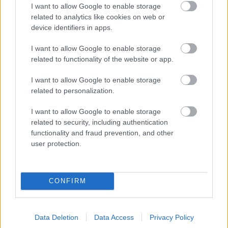
mert a pártközösség működtetése és egy országos
I want to allow Google to enable storage
related to analytics like cookies on web or
részvételi rendszer felépítése nem ugyanaz a feladat, és
device identifiers in apps.
nem is lenne jó, ha ugyanahhoz a vezetőhöz kötődne. A
TISZA Szigetek új felelőst kaphatnak, Radnai Márk pedig a
I want to allow Google to enable storage
related to functionality of the website or app.
MEMI és a részvételi rendszer kialakításán dolgozhat
tovább.
I want to allow Google to enable storage
related to personalization.
I want to allow Google to enable storage
related to security, including authentication
functionality and fraud prevention, and other
user protection.
Oszd meg ezt a posztot:
Whatsapp
Reddit
Share
CONFIRM
via
Email
Data Deletion
Data Access
Privacy Policy