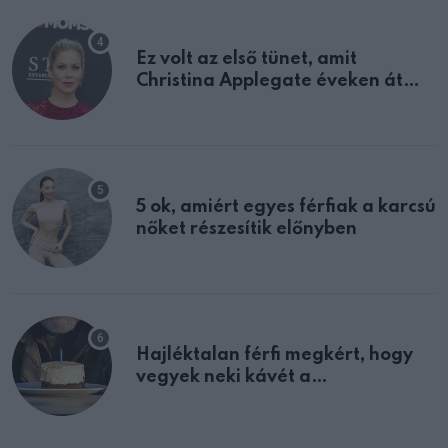
Ez volt az első tünet, amit
Christina Applegate éveken át
félreértett, pedig a szklerózis
multiplex egyértelmű jele volt
5 ok, amiért egyes férfiak a karcsú
nőket részesítik előnyben
Hajléktalan férfi megkért, hogy
vegyek neki kávét a
születésnapján – órákkal később
mellettem ült az első osztályon