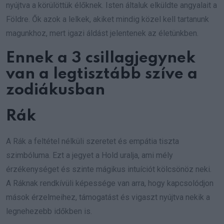
nyújtva a körülöttük élőknek. Isten általuk elküldte angyalait a
Földre. Ők azok a lelkek, akiket mindig közel kell tartanunk
magunkhoz, mert igazi áldást jelentenek az életünkben.
Ennek a 3 csillagjegynek
van a legtisztább szíve a
zodiákusban
Rák
A Rák a feltétel nélküli szeretet és empátia tiszta
szimbóluma. Ezt a jegyet a Hold uralja, ami mély
érzékenységet és szinte mágikus intuíciót kölcsönöz neki.
A Ráknak rendkívüli képessége van arra, hogy kapcsolódjon
mások érzelmeihez, támogatást és vigaszt nyújtva nekik a
legnehezebb időkben is.