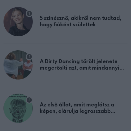
5 színésznő, akikről nem tudtad,
hogy fiúként születtek
A Dirty Dancing törölt jelenete
megerősíti azt, amit mindannyian
sejtettünk
Az első állat, amit meglátsz a
képen, elárulja legrosszabb
tulajdonságodat