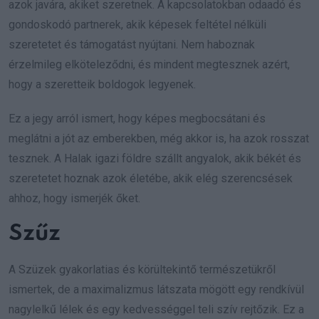
azok javára, akiket szeretnek. A kapcsolatokban odaadó és
gondoskodó partnerek, akik képesek feltétel nélküli
szeretetet és támogatást nyújtani. Nem haboznak
érzelmileg elköteleződni, és mindent megtesznek azért,
hogy a szeretteik boldogok legyenek.
Ez a jegy arról ismert, hogy képes megbocsátani és
meglátni a jót az emberekben, még akkor is, ha azok rosszat
tesznek. A Halak igazi földre szállt angyalok, akik békét és
szeretetet hoznak azok életébe, akik elég szerencsések
ahhoz, hogy ismerjék őket.
Szűz
A Szüzek gyakorlatias és körültekintő természetükről
ismertek, de a maximalizmus látszata mögött egy rendkívül
nagylelkű lélek és egy kedvességgel teli szív rejtőzik. Ez a