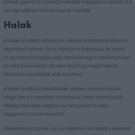
lelkünk igazi őrzői, mindig kisírhatjuk magunkat a vállukon, és
van egy kedves, bátorító szavuk hozzánk.
Halak
A Halak az állatöv álmodozói, mélyen érzelmes lélekkel és
együttérző szívvel. Ezt a vízjegyet a Neptunusz, az álmok
és az intuíció bolygója uralja, ami különleges érzékenységet
és mély képességet ad nekik arra, hogy megértsék és
átérezzék a körülöttük élők érzelmeit.
A Halak rendkívül empatikusak, akiknek sikerül a felszín
mögé látni és megérteni az emberek valódi természetét.
Mindig hajlandóak segíteni és támogatást nyújtani,
függetlenül a körülményektől.
Hihetetlenül jó szívük van, és hatalmas áldozatokra képesek