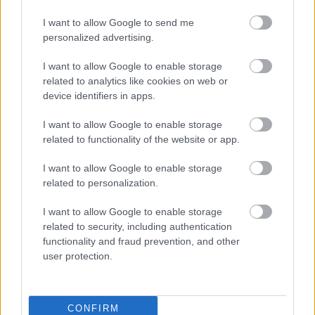
Email
I want to allow Google to send me
personalized advertising.
I want to allow Google to enable storage
ELŐZŐ POSZT
related to analytics like cookies on web or
Horror a közutakon: Kétgyermekes anya
device identifiers in apps.
az áldozat – Fájó szívvel búcsúzunk!
I want to allow Google to enable storage
related to functionality of the website or app.
I want to allow Google to enable storage
related to personalization.
KÖVETKEZŐ POSZT
I want to allow Google to enable storage
Kos – Bika – Ikrek-Rák-Oroszlán-Szűz-
related to security, including authentication
Mérleg-Skorpió-Nyilas-Bak – Vízöntő –
functionality and fraud prevention, and other
Halak figyelem! Hatalmas változást hoz a
user protection.
HOLNAPI nap! HOLNAPI horoszkóp (KEDD)
CONFIRM