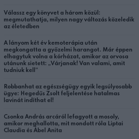
Válassz egy könyvet a három közül:
megmutathatja, milyen nagy változás közeledik
az életedben
A lányom két év kemoterápia után
megkongatta a győzelmi harangot. Már éppen
elhagytuk volna a kórházat, amikor az orvosa
utánunk sietett: „Várjanak! Van valami, amit
tudniuk kell”
Robbanhat az egészségügy egyik legsúlyosabb
ügye: Hegedűs Zsolt feljelentése hatalmas
lavinát indíthat el!
Csonka András arcáról lefagyott a mosoly,
amikor meghallotta, mit mondott róla Liptai
Claudia és Ábel Anita