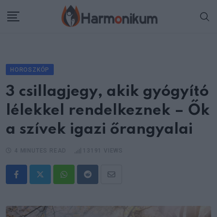
Skip
to
content
HOROSZKÓP
3 csillagjegy, akik gyógyító
lélekkel rendelkeznek – Ők
a szívek igazi őrangyalai
4 MINUTES READ
13191
VIEWS
Whatsapp
Reddit
Share
via
Email