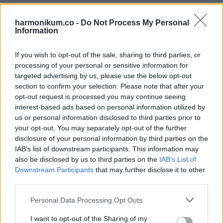
Merkúr által uralt földjegy rendkívüli módon képes észlelni a
körülötte élők szükségleteit és szenvedéseit, és
harmonikum.co -
Do Not Process My Personal
Information
segítséget és támogatást nyújtani anélkül, hogy bármit is
várna cserébe.
If you wish to opt-out of the sale, sharing to third parties, or
processing of your personal or sensitive information for
A Szüzek azok, akik az életed legapróbb részleteiben is
targeted advertising by us, please use the below opt-out
section to confirm your selection. Please note that after your
segítenek, szeretetüket gyakorlatias és gondoskodó
opt-out request is processed you may continue seeing
gesztusokkal mutatják ki.
interest-based ads based on personal information utilized by
us or personal information disclosed to third parties prior to
A Szüzek megbízható barátok és odaadó partnerek. Állandó
your opt-out. You may separately opt-out of the further
és biztos támogatást nyújtanak, mindig ott vannak, amikor
disclosure of your personal information by third parties on the
IAB’s list of downstream participants. This information may
szükséged van rájuk. Nagy szívük van, és képesek olyan
also be disclosed by us to third parties on the
IAB’s List of
módon is szeretetet és figyelmet nyújtani, ami gyakran
Downstream Participants
that may further disclose it to other
észrevétlen marad, de hatalmas változást hoz.
third parties.
Please note that this website/app uses one or more Google
Personal Data Processing Opt Outs
Nagyon intuitívak, megérzik, ha valakinek segítségre van
services and may gather and store information including but
szüksége, és ilyenkor diszkréten és hatékonyan avatkoznak
not limited to your visit or usage behaviour. You may click to
I want to opt-out of the Sharing of my