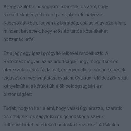
A jegy szülöttei hűségükről ismertek, és arról, hogy
szeretteik igényeit mindig a sajátjuk elé helyezik.
Kapcsolataikban, legyen az barátság, család vagy szerelem,
mindent bevetnek, hogy erős és tartós kötelékeket
hozzanak létre.
Ez a jegy egy igazi gyógyító lelkével rendelkezik. A
Rákoknak megvan az az adottságuk, hogy megértsék és
átérezzék mások fájdalmát, és egyedülálló módon képesek
vigaszt és megnyugtatást nyújtani. Gyakran feláldozzák saját
kényelmüket a körülöttük élők boldogságáért és
biztonságáért.
Tudják, hogyan kell elérni, hogy valaki úgy érezze, szeretik
és értékelik, és nagylelkű és gondoskodó szívük
felbecsülhetetlen értékű barátokká teszi őket. A Rákok a