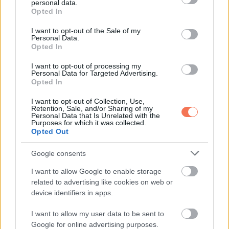
personal data.
grant or deny consent to Google and its third-party tags to
be. A Szüzek biztonságérzetet és stabilitást hoznak
Opted In
use your data for below specified purposes in below Google
szeretteik életébe, és igazi támaszok, akikre mindig lehet
consent section.
I want to opt-out of the Sale of my
számítani.
Personal Data.
Opted In
Ez a három csillagjegy, a Rák, a Halak és a Szűz rendelkezik
I want to opt-out of processing my
Personal Data for Targeted Advertising.
a legszebb lélekkel és a legkedvesebb szívvel a
Opted In
csillagjegyek közül. Feltétel nélküli szeretetet, együttérzést
I want to opt-out of Collection, Use,
és támogatást nyújtanak, ami igazi áldássá teszi őket a
Retention, Sale, and/or Sharing of my
Personal Data that Is Unrelated with the
körülöttük élők számára.
Purposes for which it was collected.
Opted Out
Google consents
Oszd meg ezt a posztot:
I want to allow Google to enable storage
related to advertising like cookies on web or
device identifiers in apps.
Whatsapp
Reddit
Share
I want to allow my user data to be sent to
via
Google for online advertising purposes.