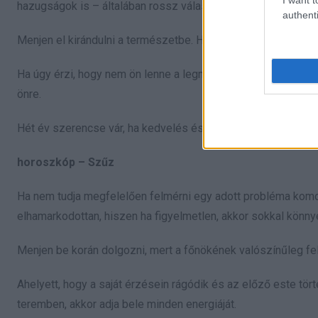
hazugságok is – általában rossz választásnak bizonyulnak, é
authenti
Menjen el kirándulni a természetbe. Ha az időjárás nem ked
Ha úgy érzi, hogy nem ön lenne a legmegfelelőbb beszélgető
önre.
Hét év szerencse vár, ha kedvelés és a „sok szerencsét” beí
horoszkóp – Szűz
Ha nem tudja megfelelően felmérni egy adott probléma komol
elhamarkodottan, hiszen ha figyelmetlen, akkor sokkal könnye
Menjen be korán dolgozni, mert a főnökének valószínűleg fel 
Ahelyett, hogy a saját érzésein rágódik és az előző este tör
teremben, akkor adja bele minden energiáját.