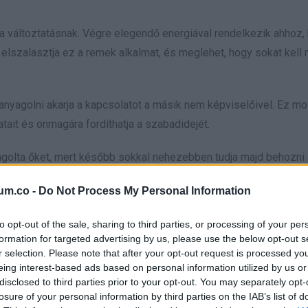
e a változtatásnak. Végre elegendő energiával rendelkezik ahhoz,
szalasztja ez a remek alkalmat, és meglehet, hogy sokat kell 
anyagolni akarja a kapcsolatot a másik nem képviselőivel. Ez mo
atait és önmagára fordíthatja a szabadidejét.
yagolta őket, mert később sokkal nehezebben tudja majd behozni 
um.co -
Do Not Process My Personal Information
gnorálja az embereket. Társaságban határozottan jobban érezné 
to opt-out of the sale, sharing to third parties, or processing of your per
formation for targeted advertising by us, please use the below opt-out s
rása után gördítesz lejjebb!
r selection. Please note that after your opt-out request is processed y
eing interest-based ads based on personal information utilized by us or
disclosed to third parties prior to your opt-out. You may separately opt-
losure of your personal information by third parties on the IAB’s list of