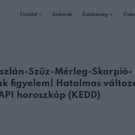
Főoldal
Emberek
Érdekesség
Vide
oszlán-Szűz-Mérleg-Skorpió-
ak figyelem! Hatalmas változ
PI horoszkóp (KEDD)