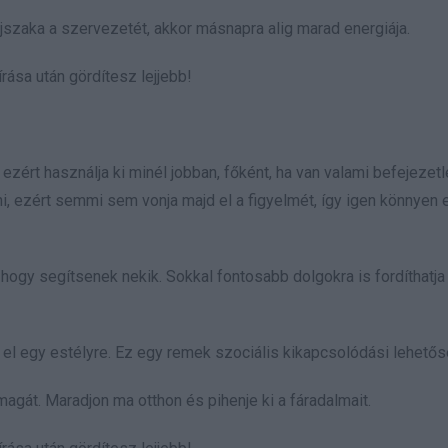
éjszaka a szervezetét, akkor másnapra alig marad energiája.
rása után gördítesz lejjebb!
ezért használja ki minél jobban, főként, ha van valami befejezetl
, ezért semmi sem vonja majd el a figyelmét, így igen könnyen el
hogy segítsenek nekik. Sokkal fontosabb dolgokra is fordíthatja
 el egy estélyre. Ez egy remek szociális kikapcsolódási lehetős
magát. Maradjon ma otthon és pihenje ki a fáradalmait.