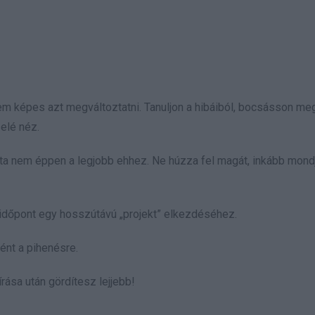
nem képes azt megváltoztatni. Tanuljon a hibáiból, bocsásson me
elé néz.
ata nem éppen a legjobb ehhez. Ne húzza fel magát, inkább mondj
időpont egy hosszútávú „projekt” elkezdéséhez.
nt a pihenésre.
rása után gördítesz lejjebb!