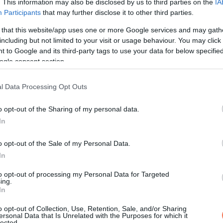
annak önről, mivel korábban komoly erőfeszítéseket tett, hogy
. This information may also be disclosed by us to third parties on the
IA
Participants
that may further disclose it to other third parties.
bbi kapcsolatainak köszönhetően, ami jól fog majd jönni a munkáj
 that this website/app uses one or more Google services and may gath
including but not limited to your visit or usage behaviour. You may click 
 to Google and its third-party tags to use your data for below specifi
és vágjon vissza nekik. Ne hunyászkodjon meg előttük, máskülön
ogle consent section.
l Data Processing Opt Outs
 használ. Könyörületnek nincs helye, a felesleges holmiknak távoz
o opt-out of the Sharing of my personal data.
In
felfedezi a problémát, akkor talán megúszhatja a foghúzást. Ne 
o opt-out of the Sale of my Personal Data.
In
rása után gördítesz lejjebb!
to opt-out of processing my Personal Data for Targeted
ing.
In
o opt-out of Collection, Use, Retention, Sale, and/or Sharing
a figyelmét. Ez mindenkivel megesik, hiszen emberek vagyunk. Ar
ersonal Data that Is Unrelated with the Purposes for which it
lected.