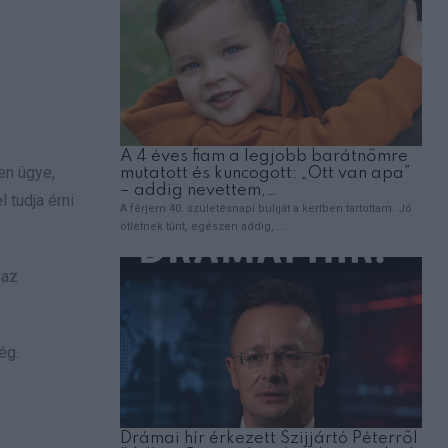
en ügye,
 tudja érni
 az
ég.