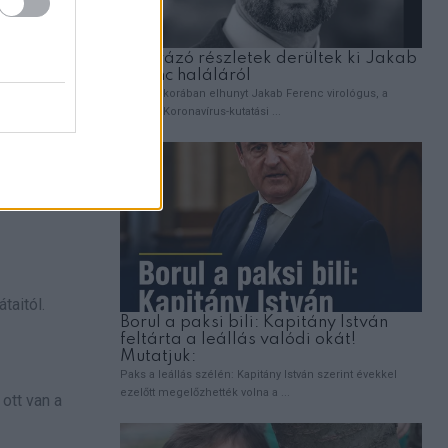
letében.
gharagudni
taitól.
ott van a