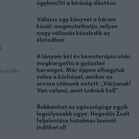
ügyben!Itt a bíróság döntése:
Válassz egy könyvet a három
közül: megmutathatja, milyen
nagy változás közeledik az
életedben
g
A lányom két év kemoterápia után
megkongatta a győzelmi
harangot. Már éppen elhagytuk
a el neki
volna a kórházat, amikor az
orvosa utánunk sietett: „Várjanak!
Van valami, amit tudniuk kell”
Robbanhat az egészségügy egyik
legsúlyosabb ügye: Hegedűs Zsolt
feljelentése hatalmas lavinát
indíthat el!