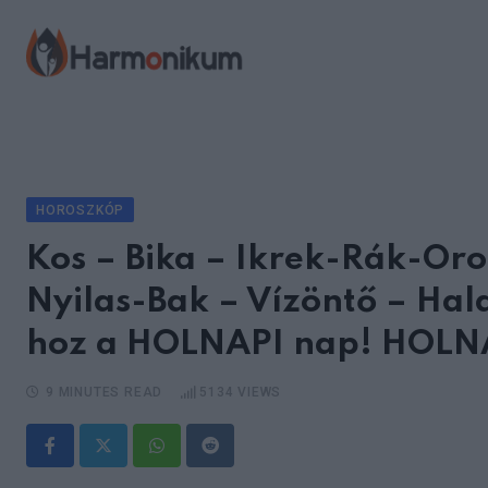
Skip
to
content
HOROSZKÓP
Kos – Bika – Ikrek-Rák-Or
Nyilas-Bak – Vízöntő – Hal
hoz a HOLNAPI nap! HOLNA
9 MINUTES READ
5134
VIEWS
Whatsapp
Reddit