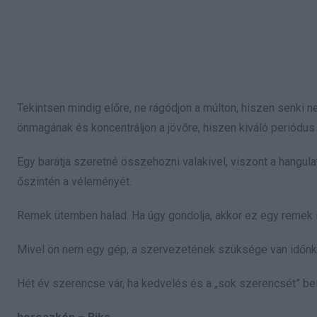
Tekintsen mindig előre, ne rágódjon a múlton, hiszen senki 
önmagának és koncentráljon a jövőre, hiszen kiváló periódus 
Egy barátja szeretné összehozni valakivel, viszont a hangul
őszintén a véleményét.
Remek ütemben halad. Ha úgy gondolja, akkor ez egy remek 
Mivel ön nem egy gép, a szervezetének szüksége van időnké
Hét év szerencse vár, ha kedvelés és a „sok szerencsét” beí