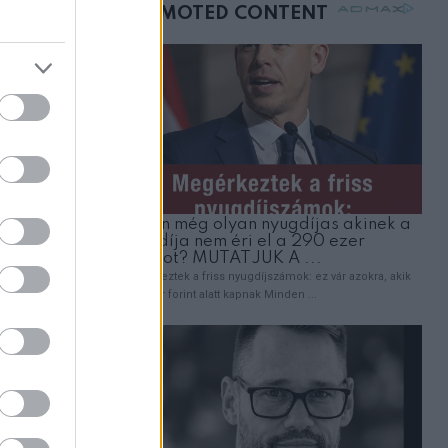
egy naplót
mellettem ült az első
osztályon
arátaival
tól meg fog
 kegyes