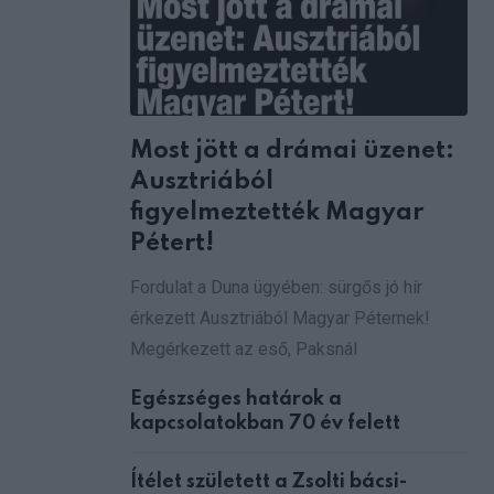
via
Email
Most jött a drámai üzenet:
Ausztriából
figyelmeztették Magyar
Pétert!
Fordulat a Duna ügyében: sürgős jó hír
érkezett Ausztriából Magyar Péternek!
Megérkezett az eső, Paksnál
Egészséges határok a
kapcsolatokban 70 év felett
Ítélet született a Zsolti bácsi-