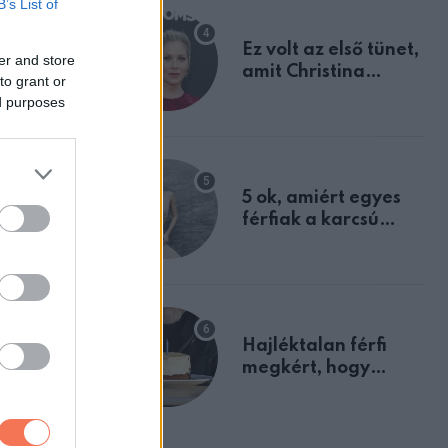
 igaz
B’s List of
a terén és
Ez volt az első tünet,
er and store
amit Christina
to grant or
Applegate éveken
ed purposes
ben később
át félreértett, pedig
a szklerózis
multiplex
niuk kell a
egyértelmű jele volt
5 ok, amiért egyes
férfiak a karcsú
nőket részesítik
féljen
előnyben
Hajléktalan férfi
megkért, hogy
vegyek neki kávét a
születésnapján –
ra
órákkal később