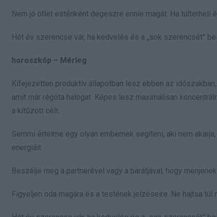
Nem jó ötlet esténként degeszre ennie magát. Ha túlterheli 
Hét év szerencse vár, ha kedvelés és a „sok szerencsét” beí
horoszkóp – Mérleg
Kifejezetten produktív állapotban lesz ebben az időszakban, 
amit már régóta halogat. Képes lesz maximálisan koncentrálni
a kitűzött célt.
Semmi értelme egy olyan embernek segíteni, aki nem akarja, 
energiáit.
Beszélje meg a partnerével vagy a barátjával, hogy menjenek
Figyeljen oda magára és a testének jelzéseire. Ne hajtsa túl 