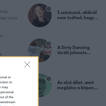
 hogy
5 színésznő, akikről
majd várnia
nem tudtad, hogy
fiúként születtek
st
A Dirty Dancing
törölt jelenete
a
megerősíti azt, amit
mindannyian
sejtettünk
magát.
sonal or
ection to
Az első állat, amit
ou may
meglátsz a képen,
 personal
elárulja legrosszabb
out of the
tulajdonságodat
 downstream