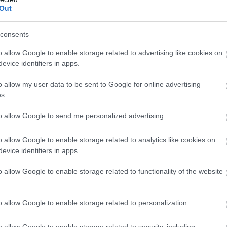
 hogy szerezzen feleslegesen ellenségeket magának. Használjon 
Out
consents
iváló alkalmat kínál, ha némi társadalmi életet él. Találkozzon a b
o allow Google to enable storage related to advertising like cookies on
evice identifiers in apps.
 mert eltarthat még egy ideig mire sikerül végeznie vele.
o allow my user data to be sent to Google for online advertising
s.
gyon rászolgált erre. Keményen megdolgozott mindenért.
to allow Google to send me personalized advertising.
rása után gördítesz lejjebb!
o allow Google to enable storage related to analytics like cookies on
evice identifiers in apps.
o allow Google to enable storage related to functionality of the website
tekkel áll elő, azonban nem jut el a megvalósításukig? Ez mostan
mára, így nyugodtan belevághat bármilyen ötlete életre keltésébe.
o allow Google to enable storage related to personalization.
et, hogy az igazság fáj elsőre, de később a hazugságok – még ha
o allow Google to enable storage related to security, including