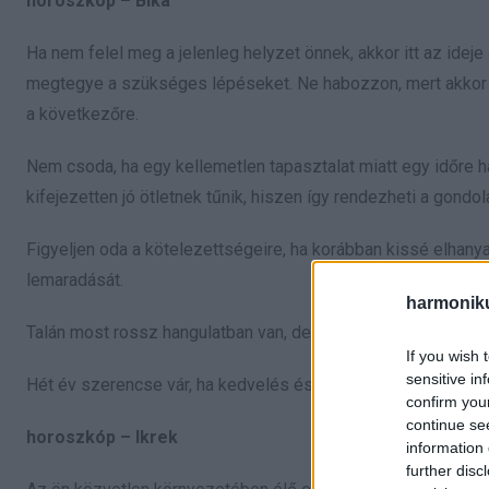
horoszkóp – Bika
Ha nem felel meg a jelenleg helyzet önnek, akkor itt az idej
megtegye a szükséges lépéseket. Ne habozzon, mert akkor el
a következőre.
Nem csoda, ha egy kellemetlen tapasztalat miatt egy időre h
kifejezetten jó ötletnek tűnik, hiszen így rendezheti a gondol
Figyeljen oda a kötelezettségeire, ha korábban kissé elhan
lemaradását.
harmonik
Talán most rossz hangulatban van, de ez nem ok arra, hogy i
If you wish 
sensitive in
Hét év szerencse vár, ha kedvelés és a „sok szerencsét” beí
confirm you
continue se
horoszkóp – Ikrek
information 
further disc