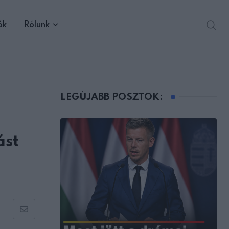
ók
Rólunk
LEGÚJABB POSZTOK:
ást
Share