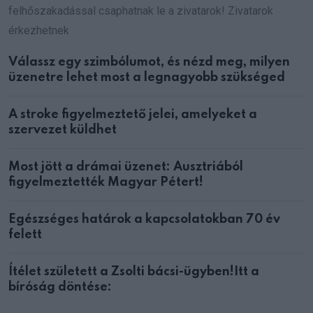
felhőszakadással csaphatnak le a zivatarok! Zivatarok
érkezhetnek
Válassz egy szimbólumot, és nézd meg, milyen
üzenetre lehet most a legnagyobb szükséged
A stroke figyelmeztető jelei, amelyeket a
szervezet küldhet
Most jött a drámai üzenet: Ausztriából
figyelmeztették Magyar Pétert!
Egészséges határok a kapcsolatokban 70 év
felett
Ítélet született a Zsolti bácsi-ügyben!Itt a
bíróság döntése: