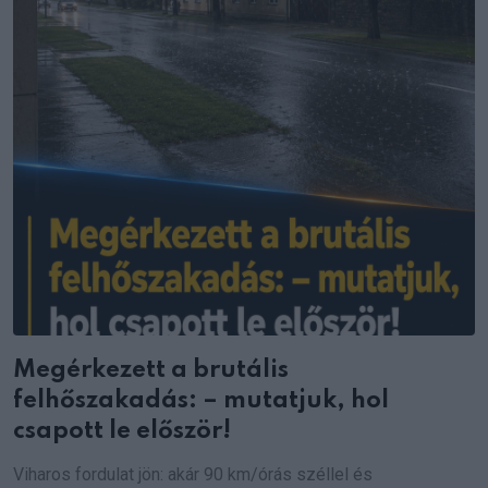
Megérkezett a brutális
felhőszakadás: – mutatjuk, hol
csapott le először!
Viharos fordulat jön: akár 90 km/órás széllel és