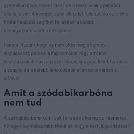
gyerekkori kísérleteket idézi, de a reakciónak gyakorlati
oldala is van. A keverék szén-dioxidot fejleszt, és ez enyhe
fizikai hatással segíthet fellazítani a kisebb
szennyeződéseket a lefolyóban.
Fontos viszont, hogy ez nem oldja meg a komoly
dugulásokat, például a hajcsomókat vagy a zsíros
lerakódásokat. Havi egyszer mégis hasznos lehet, ha valaki
a szagok és a kisebb lerakódások ellen tartja karban a
lefolyót.
Amit a szódabikarbóna
nem tud
A szódabikarbóna körül sok félreértés kering az interneten.
Az egyik legmakacsabb tévhit az, hogy a test „lúgosításával”