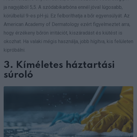
ja nagyjából 5,5. A szódabikarbóna ennél jóval lúgosabb,
körülbelül 9-es pH-jú. Ez felboríthatja a bőr egyensúlyát. Az
American Academy of Dermatology ezért figyelmeztet arra,
hogy érzékeny bőrön irritációt, kiszáradást és kiütést is
okozhat. Ha valaki mégis használja, jobb hígítva, kis felületen
kipróbálni.
3. Kíméletes háztartási
súroló