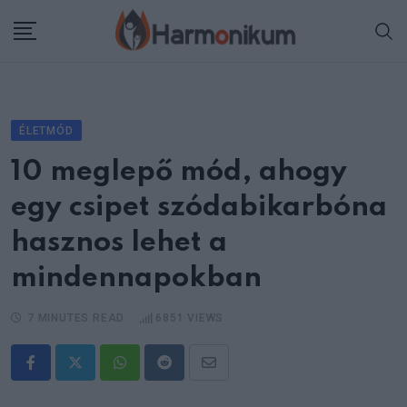
Skip
to
content
ÉLETMÓD
10 meglepő mód, ahogy
egy csipet szódabikarbóna
hasznos lehet a
mindennapokban
7 MINUTES READ
6851
VIEWS
Whatsapp
Reddit
Share
via