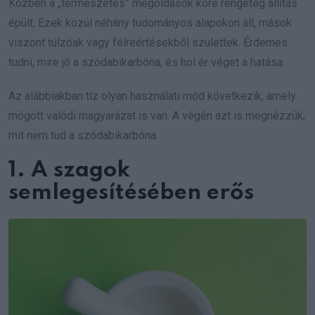
Közben a „természetes” megoldások köré rengeteg állítás
épült. Ezek közül néhány tudományos alapokon áll, mások
viszont túlzóak vagy félreértésekből születtek. Érdemes
tudni, mire jó a szódabikarbóna, és hol ér véget a hatása.
Az alábbiakban tíz olyan használati mód következik, amely
mögött valódi magyarázat is van. A végén azt is megnézzük,
mit nem tud a szódabikarbóna.
1. A szagok
semlegesítésében erős