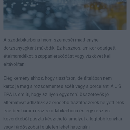
A szódabikarbóna finom szemcséi miatt enyhe
dörzsanyagként működik. Ez hasznos, amikor odaégett
ételmaradékot, szappanlerakódást vagy vízkövet kell
eltávolítani.
Elég kemény ahhoz, hogy tisztítson, de általában nem
karcolja meg a rozsdamentes acélt vagy a porcelánt. A U.S.
EPA is említi, hogy az ilyen egyszerű összetevők jó
alternatívát adhatnak az erősebb tisztítószerek helyett. Sok
esetben három rész szódabikarbóna és egy rész víz
keverékéből paszta készíthető, amelyet a legtöbb konyhai
vagy fürdőszobai felületen lehet használni.