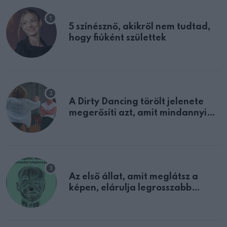
5 színésznő, akikről nem tudtad,
hogy fiúként születtek
A Dirty Dancing törölt jelenete
megerősíti azt, amit mindannyian
sejtettünk
Az első állat, amit meglátsz a
képen, elárulja legrosszabb
tulajdonságodat