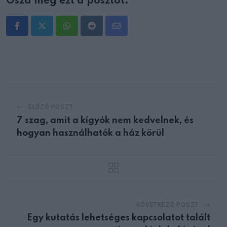
Oszd meg ezt a posztot:
Whatsapp
Reddit
Share
via
Email
ELŐZŐ POSZT
7 szag, amit a kígyók nem kedvelnek, és
hogyan használhatók a ház körül
KÖVETKEZŐ POSZT
Egy kutatás lehetséges kapcsolatot talált