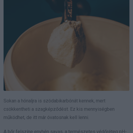
Sokan a hónaljra is szódabikarbónát kennek, mert
csökkentheti a szagképződést. Ez kis mennyiségben
működhet, de itt már óvatosnak kell lenni.
A bőr felszíne enyhén savas, a természetes védőréteg pH-