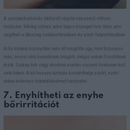
A szódabikarbónás lábfürdő régóta népszerű otthoni
módszer. Meleg vízhez adva lúgos közeget hoz létre, ami
segíthet a lábszag csökkentésében és a bőr felpuhításában.
Erős klinikai bizonyíték nem áll mögötte úgy, mint bizonyos
más, orvosi célú kezelések mögött, mégis sokan frissítőnek
érzik. Száraz bőr vagy ekcéma esetén viszont óvatosan kell
vele bánni. A túl hosszú áztatás kiszáríthatja a bőrt, ezért
utána érdemes hidratálókrémet használni.
7. Enyhítheti az enyhe
bőrirritációt