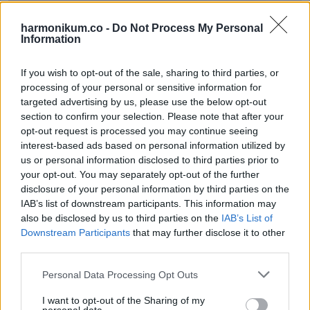
harmonikum.co -
Do Not Process My Personal
Information
If you wish to opt-out of the sale, sharing to third parties, or
processing of your personal or sensitive information for
targeted advertising by us, please use the below opt-out
section to confirm your selection. Please note that after your
opt-out request is processed you may continue seeing
interest-based ads based on personal information utilized by
us or personal information disclosed to third parties prior to
your opt-out. You may separately opt-out of the further
A szódabikarbónából és vízből készült pasztát régóta
disclosure of your personal information by third parties on the
használják csípésekre és kisebb bőrirritációra. Méhcsípés
IAB’s list of downstream participants. This information may
vagy szúnyogcsípés után átmenetileg enyhítheti a
also be disclosed by us to third parties on the
IAB’s List of
Downstream Participants
that may further disclose it to other
kellemetlen érzést.
third parties.
A Mayo Clinic szerint ilyen otthoni megoldások enyhébb
Please note that this website/app uses one or more Google
Personal Data Processing Opt Outs
services and may gather and store information including but
panaszoknál kipróbálhatók, mert csökkenthetik a savas
not limited to your visit or usage behaviour. You may click to
I want to opt-out of the Sharing of my