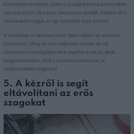
könnyebben bontható. Ezért a szódabikarbóna a konyhában
sokszor jól jön. Ha zsíros serpenyőre szórják, a benne lévő
zsírsavakkal reagál, és így könnyebb lesz lemosni.
A mosásban is hasznos lehet. Nem váltja ki az enzimes
folttisztítót, főleg az erős olajfoltok esetén, de fél
csészével a mosógépbe téve segíthet a víz pH-jának
kiegyenlítésében. Ettől a szokásos mosószer is
hatékonyabban dolgozhat.
5. A kézről is segít
eltávolítani az erős
szagokat