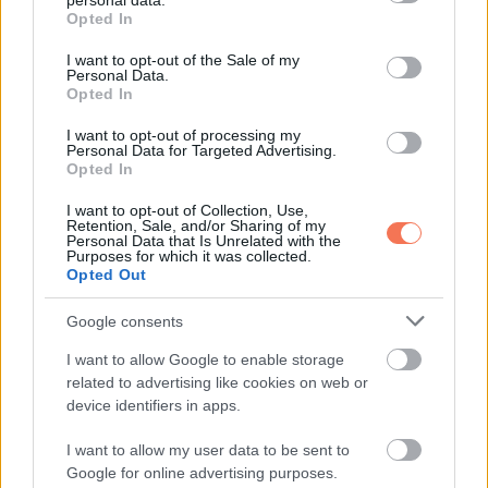
ingerhatást és megnyugtathatják a bőrt. Komolyabb
personal data.
grant or deny consent to Google and its third-party tags to
Opted In
reakcióknál, erős duzzanatnál vagy fertőzés gyanújánál
use your data for below specified purposes in below Google
consent section.
viszont orvosi segítség kell.
I want to opt-out of the Sale of my
Personal Data.
Opted In
8. A szájápolásban is van
I want to opt-out of processing my
szerepe
Personal Data for Targeted Advertising.
Opted In
I want to opt-out of Collection, Use,
Retention, Sale, and/or Sharing of my
Personal Data that Is Unrelated with the
Purposes for which it was collected.
Opted Out
Google consents
I want to allow Google to enable storage
related to advertising like cookies on web or
device identifiers in apps.
I want to allow my user data to be sent to
Google for online advertising purposes.