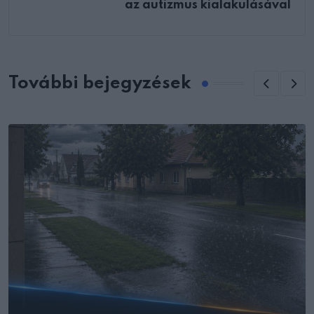
az autizmus kialakulásával
További bejegyzések