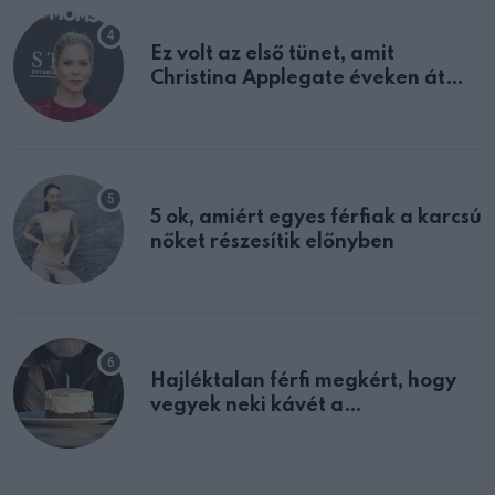
Ez volt az első tünet, amit
Christina Applegate éveken át
félreértett, pedig a szklerózis
multiplex egyértelmű jele volt
5 ok, amiért egyes férfiak a karcsú
nőket részesítik előnyben
Hajléktalan férfi megkért, hogy
vegyek neki kávét a
születésnapján – órákkal később
mellettem ült az első osztályon