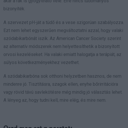
akár a rák is gyógyítható vele. Erre nincs tudományos
bizonyíték.
A szervezet pH-ját a tüdő és a vese szigorúan szabályozza.
Ezt nem lehet egyszerűen megváltoztatni azzal, hogy valaki
szódabikarbónát iszik. Az American Cancer Society szerint
az alternatív módszerek nem helyettesíthetik a bizonyított
orvosi kezeléseket. Ha valaki emiatt halogatja a terápiát, az
súlyos következményekhez vezethet.
A szódabikarbóna sok otthoni helyzetben hasznos, de nem
mindenre jó. Tisztításra, szagok ellen, enyhe bőrirritációra
vagy rövid távú savlekötésre még mindig jó választás lehet.
A lényeg az, hogy tudni kell, mire elég, és mire nem.