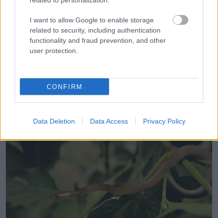
related to personalization.
I want to allow Google to enable storage
Itt is fontos az óvatosság. A borsmentaolaj mérgező lehet a
related to security, including authentication
macskákra, a kutyáknál pedig rosszullétet okozhat, ha
functionality and fraud prevention, and other
belélegzik vagy a bőrükre kerül. Ha állatok is élnek a ház
user protection.
körül, ezzel különösen körültekintően kell bánni.
Ami valójában működik
CONFIRM
Data Deletion
Data Access
Privacy Policy