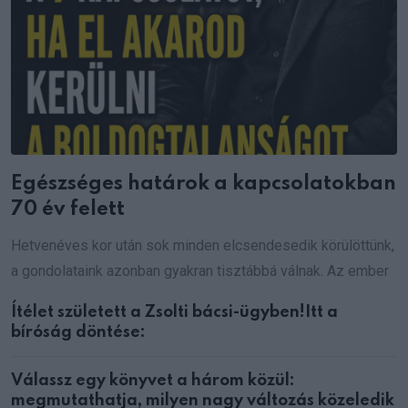
Egészséges határok a kapcsolatokban
70 év felett
Hetvenéves kor után sok minden elcsendesedik körülöttünk,
a gondolataink azonban gyakran tisztábbá válnak. Az ember
Ítélet született a Zsolti bácsi-ügyben!Itt a
bíróság döntése:
Válassz egy könyvet a három közül:
megmutathatja, milyen nagy változás közeledik