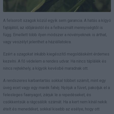
A felsorolt szagok közül egyik sem garancia. A hatás a kígyó
fajtájától, az időjárástól és a felhasznált mennyiségtől is
függ. Emellett több ilyen módszer a növényeknek is árthat,
vagy veszélyt jelenthet a háziállatokra.
Ezért a szagokat inkább kiegészítő megoldásként érdemes
kezelni. A fő védelem a rendes udvar. Ha nincs táplálék és
nincs rejtekhely, a kígyók kevésbé maradnak ott.
A rendszeres karbantartás sokkal többet számít, mint egy
üveg ecet vagy egy marék fahéj. Nyírjuk a füvet, pakoljuk el a
felesleges faanyagot, zárjuk le a repedéseket, és
csökkentsük a rágcsálók számát. Ha a kert nem kínál nekik
ételt és menedéket, sokkal kisebb az esélye, hogy ott