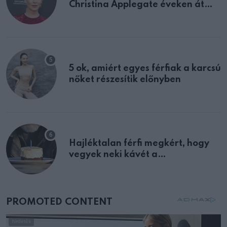
Christina Applegate éveken át
félreértett, pedig a szklerózis
multiplex egyértelmű jele volt
5 ok, amiért egyes férfiak a karcsú
nőket részesítik előnyben
Hajléktalan férfi megkért, hogy
vegyek neki kávét a
születésnapján – órákkal később
mellettem ült az első osztályon