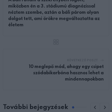
A báli ruhám a szekrényben lógott,
miközben én a 3. stádiumú diagnózissal
néztem szembe, aztán a báli párom olyan
dolgot tett, ami örökre megváltoztatta az
életem
KÖVETKEZŐ POSZT
10 meglepő mód, ahogy egy csipet
szódabikarbóna hasznos lehet a
mindennapokban
További bejegyzések