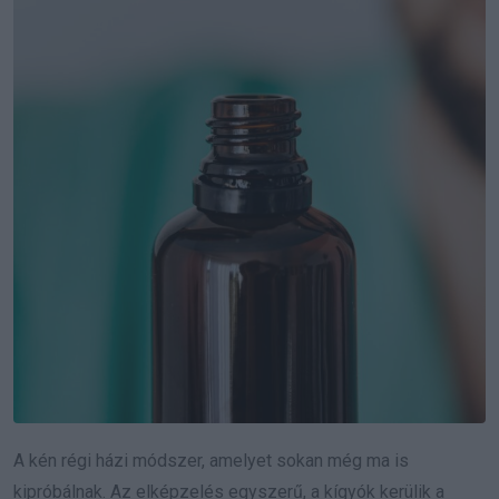
A kén régi házi módszer, amelyet sokan még ma is
kipróbálnak. Az elképzelés egyszerű, a kígyók kerülik a