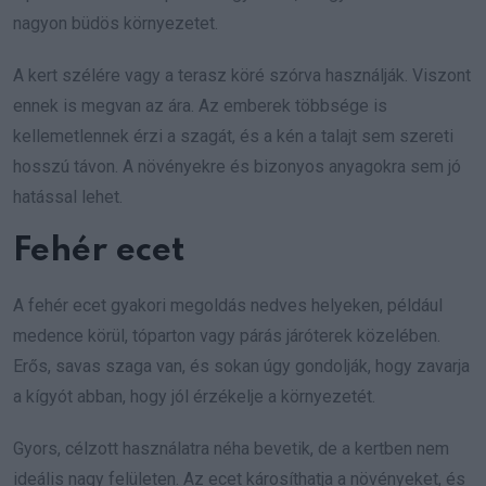
nagyon büdös környezetet.
A kert szélére vagy a terasz köré szórva használják. Viszont
ennek is megvan az ára. Az emberek többsége is
kellemetlennek érzi a szagát, és a kén a talajt sem szereti
hosszú távon. A növényekre és bizonyos anyagokra sem jó
hatással lehet.
Fehér ecet
A fehér ecet gyakori megoldás nedves helyeken, például
medence körül, tóparton vagy párás járóterek közelében.
Erős, savas szaga van, és sokan úgy gondolják, hogy zavarja
a kígyót abban, hogy jól érzékelje a környezetét.
Gyors, célzott használatra néha bevetik, de a kertben nem
ideális nagy felületen. Az ecet károsíthatja a növényeket, és