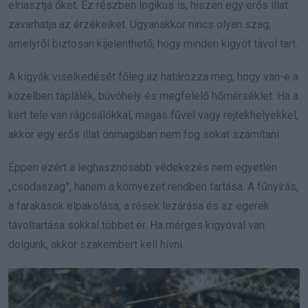
elriasztja őket. Ez részben logikus is, hiszen egy erős illat
zavarhatja az érzékeiket. Ugyanakkor nincs olyan szag,
amelyről biztosan kijelenthető, hogy minden kígyót távol tart.
A kígyók viselkedését főleg az határozza meg, hogy van-e a
közelben táplálék, búvóhely és megfelelő hőmérséklet. Ha a
kert tele van rágcsálókkal, magas fűvel vagy rejtekhelyekkel,
akkor egy erős illat önmagában nem fog sokat számítani.
Éppen ezért a leghasznosabb védekezés nem egyetlen
„csodaszag”, hanem a környezet rendben tartása. A fűnyírás,
a farakások elpakolása, a rések lezárása és az egerek
távoltartása sokkal többet ér. Ha mérges kígyóval van
dolgunk, akkor szakembert kell hívni.