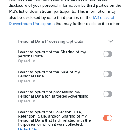
disclosure of your personal information by third parties on the
A citromfű különösen praktikus, mert kevesebb rovar a
IAB’s list of downstream participants. This information may
kertben, kevesebb zsákmányt jelent a kígyóknak is. A
also be disclosed by us to third parties on the
IAB’s List of
citrusolajokat teraszokon lehet használni, hígítva vagy
Downstream Participants
that may further disclose it to other
third parties.
szárított formában. Viszont gyorsan elbomlanak, ezért eső
után újra kell őket tenni.
Please note that this website/app uses one or more Google
Personal Data Processing Opt Outs
services and may gather and store information including but
not limited to your visit or usage behaviour. You may click to
I want to opt-out of the Sharing of my
Cédrusolaj és cédrusmulcs
personal data.
grant or deny consent to Google and its third-party tags to
Opted In
use your data for below specified purposes in below Google
consent section.
I want to opt-out of the Sale of my
Personal Data.
Opted In
I want to opt-out of processing my
Personal Data for Targeted Advertising.
Opted In
I want to opt-out of Collection, Use,
Retention, Sale, and/or Sharing of my
Personal Data that Is Unrelated with the
Purposes for which it was collected.
Opted Out