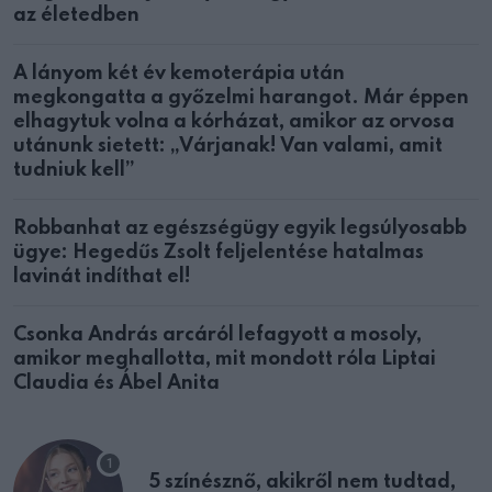
az életedben
A lányom két év kemoterápia után
megkongatta a győzelmi harangot. Már éppen
elhagytuk volna a kórházat, amikor az orvosa
utánunk sietett: „Várjanak! Van valami, amit
tudniuk kell”
Robbanhat az egészségügy egyik legsúlyosabb
ügye: Hegedűs Zsolt feljelentése hatalmas
lavinát indíthat el!
Csonka András arcáról lefagyott a mosoly,
amikor meghallotta, mit mondott róla Liptai
Claudia és Ábel Anita
5 színésznő, akikről nem tudtad,