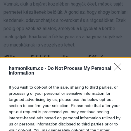
Vannak, akik a bejárat közelében hagyják őket, mások saját
permetet készítenek belőlük. A gond az, hogy ahogy bomlani
kezdenek, odavonzhatják a rovarokat és a rágcsálókat. Ezek
pedig épp azok az állatok, amelyek a kígyókat a kertbe
csalogatják. Ráadásul a fokhagyma és a hagyma kutyáknak
és macskáknak is veszélyes lehet.
Citrusfélék, citromfű és
citronella
harmonikum.co -
Do Not Process My Personal
Information
A citrusfélék, a citromfű és a citronella szintén gyakran
If you wish to opt-out of the sale, sharing to third parties, or
szerepelnek a természetes riasztók között. Ezeknek erős
processing of your personal or sensitive information for
illatuk van, amit az emberek általában kellemesnek találnak,
targeted advertising by us, please use the below opt-out
section to confirm your selection. Please note that after your
a rovarok viszont kevésbé kedvelik. A kígyókra gyakorolt
opt-out request is processed you may continue seeing
hatásuk nem biztos, de a rovarok számának csökkentése
interest-based ads based on personal information utilized by
már önmagában hasznos lehet.
us or personal information disclosed to third parties prior to
your opt-out. You may separately opt-out of the further