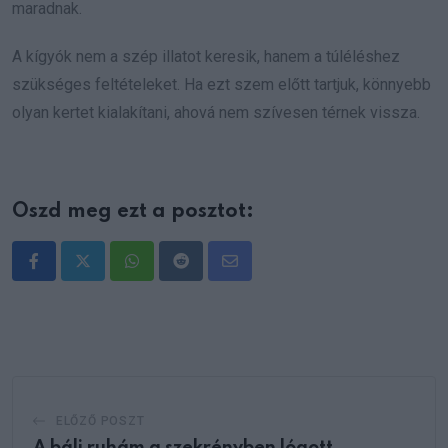
maradnak.
A kígyók nem a szép illatot keresik, hanem a túléléshez
szükséges feltételeket. Ha ezt szem előtt tartjuk, könnyebb
olyan kertet kialakítani, ahová nem szívesen térnek vissza.
Oszd meg ezt a posztot:
Whatsapp
Reddit
Share
via
Email
ELŐZŐ POSZT