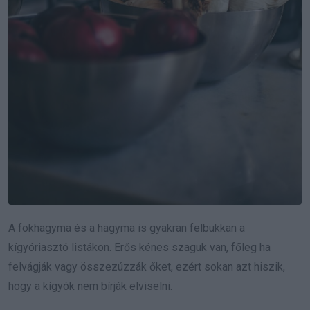
A fokhagyma és a hagyma is gyakran felbukkan a
kígyóriasztó listákon. Erős kénes szaguk van, főleg ha
felvágják vagy összezúzzák őket, ezért sokan azt hiszik,
hogy a kígyók nem bírják elviselni.