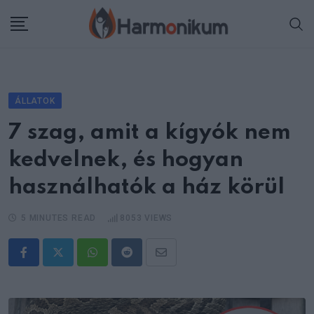
Skip
to
content
ÁLLATOK
7 szag, amit a kígyók nem
kedvelnek, és hogyan
használhatók a ház körül
5 MINUTES READ
8053
VIEWS
Whatsapp
Reddit
Share
via
Email