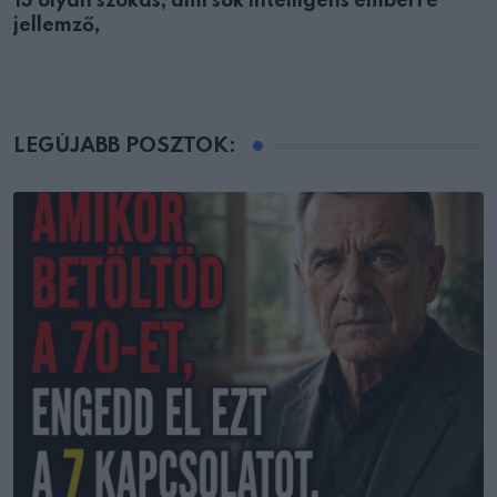
13 olyan szokás, ami sok intelligens emberre
jellemző,
LEGÚJABB POSZTOK: