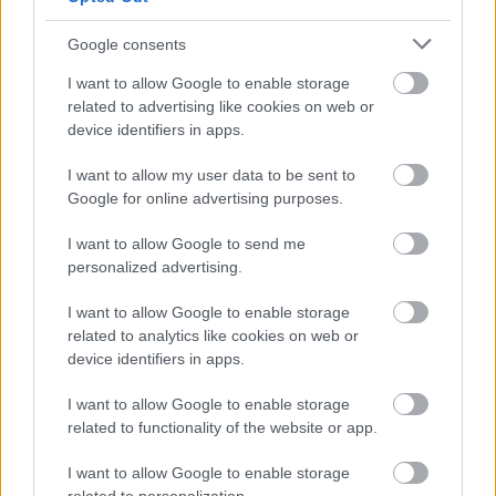
Google consents
I want to allow Google to enable storage
related to advertising like cookies on web or
A cédrus is sokszor felmerül, mert erős, jellegzetes illata
device identifiers in apps.
van. A cédrus természetes olajai sok hüllőnek kellemetlenek
lehetnek. A cédrusmulcs ráadásul szárazabb környezetet
I want to allow my user data to be sent to
Google for online advertising purposes.
tart fenn, ami kevesebb rovart vonz.
I want to allow Google to send me
Ez a megoldás szép és hasznos is lehet, de nem végső
personalized advertising.
válasz. Arra is gondolni kell, hogy a hasznos rovarokat is
I want to allow Google to enable storage
távol tarthatja.
related to analytics like cookies on web or
device identifiers in apps.
Borsmentaolaj
I want to allow Google to enable storage
related to functionality of the website or app.
A borsmentaolaj az egyik legismertebb illat ebben a
témában. Erős mentolos szaga van, és sokan azt gondolják,
I want to allow Google to enable storage
hogy ez túl sok a kígyó érzékeny szaglásának.