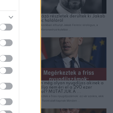
 a
kmények