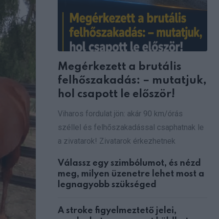
Megérkezett a brutális
felhőszakadás: – mutatjuk,
hol csapott le először!
Viharos fordulat jön: akár 90 km/órás
széllel és felhőszakadással csaphatnak le
a zivatarok! Zivatarok érkezhetnek
Válassz egy szimbólumot, és nézd
meg, milyen üzenetre lehet most a
legnagyobb szükséged
A stroke figyelmeztető jelei,