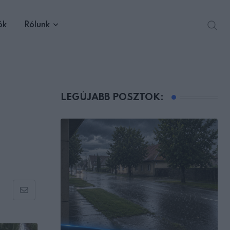
ók
Rólunk
LEGÚJABB POSZTOK:
Share
via
Email