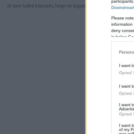
participants
el sem tudná képzelni, hogy ne legyen Ewing.
Downstream 
Please note
information 
deny consent
in below Go
Persona
I want t
Opted 
I want t
Opted 
I want 
Advertis
Opted 
I want t
of my P
was col