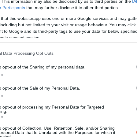
. This information may also be disclosed by us to third parties on the
IA
Participants
that may further disclose it to other third parties.
 that this website/app uses one or more Google services and may gath
including but not limited to your visit or usage behaviour. You may click 
 to Google and its third-party tags to use your data for below specifi
ogle consent section.
l Data Processing Opt Outs
o opt-out of the Sharing of my personal data.
In
o opt-out of the Sale of my Personal Data.
In
to opt-out of processing my Personal Data for Targeted
ing.
In
o opt-out of Collection, Use, Retention, Sale, and/or Sharing
ersonal Data that Is Unrelated with the Purposes for which it
lected.