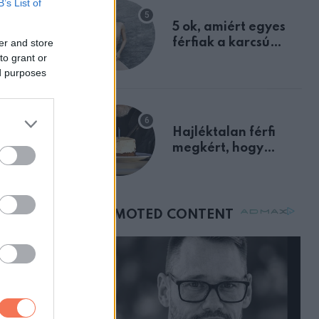
B’s List of
egyértelmű jele volt
5 ok, amiért egyes
férfiak a karcsú
er and store
to grant or
nőket részesítik
ed purposes
előnyben
Hajléktalan férfi
megkért, hogy
vegyek neki kávét a
születésnapján –
órákkal később
mellettem ült az első
osztályon