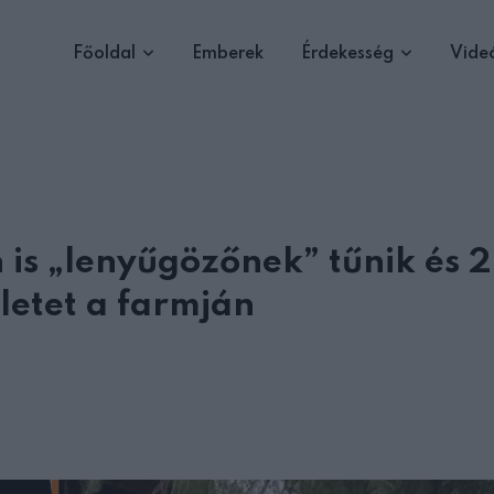
Főoldal
Emberek
Érdekesség
Vide
n is „lenyűgözőnek” tűnik és 2
életet a farmján