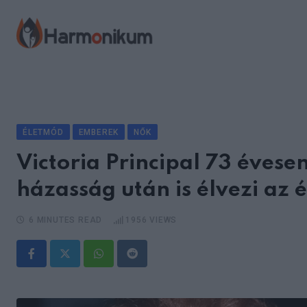
Skip
to
content
ÉLETMÓD
EMBEREK
NŐK
Victoria Principal 73 évese
házasság után is élvezi az 
6 MINUTES READ
1956
VIEWS
Whatsapp
Reddit