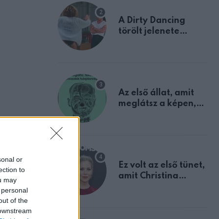
A Dirty Dancing
törölt jelenete
megerősíti azt, amit
mindannyian
sejtettünk
Az első állat, amit
meglátsz a képen,
elárulja legrosszabb
tulajdonságodat
sonal or
Ez volt az első tünet,
ection to
amit Christina
ou may
Applegate éveken
 personal
át félreértett, pedig
out of the
ikor
a szklerózis
 downstream
dta, hogy
multiplex