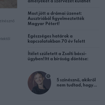
amelyeket a szervezet küldhet
Most jött a drámai üzenet:
Ausztriából figyelmeztették
színésznő
Magyar Pétert!
Egészséges határok a
etektől
kapcsolatokban 70 év felett
Ítélet született a Zsolti bácsi-
ügyben!Itt a bíróság döntése:
5 színésznő, akikről
nem tudtad, hogy
fiúként születtek