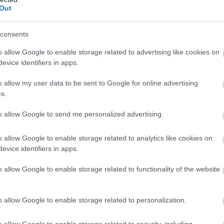
Out
consents
o allow Google to enable storage related to advertising like cookies on
evice identifiers in apps.
o allow my user data to be sent to Google for online advertising
s.
to allow Google to send me personalized advertising.
 volt, de hamarosan hanyatlani kezdett, amikor az írók elhagyták
jánlatokat. Az írók távozása a jó írások és a csodálatos csele
o allow Google to enable storage related to analytics like cookies on
színésznő úgy döntött, hogy távozik.
evice identifiers in apps.
o allow Google to enable storage related to functionality of the website
o allow Google to enable storage related to personalization.
o allow Google to enable storage related to security, including