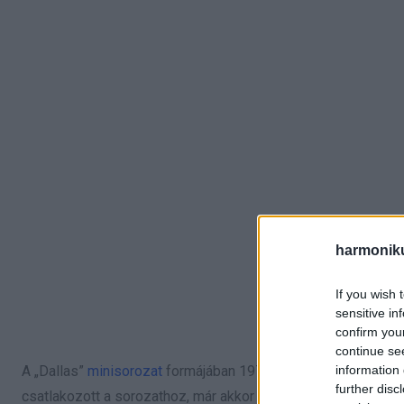
harmonik
If you wish 
sensitive in
confirm you
continue se
information 
A „Dallas”
minisorozat
formájában 1978 áprilisában került be
further disc
csatlakozott a sorozathoz, már akkor beleszeretett a soroza