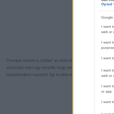
Opted 
Google 
I want t
web or d
I want t
purpose
I want 
Principal szerint a „Dallas” az
első öt évben
figyelemre méltó
sorozatot, mert úgy érezték, hogy nem kaptak tisztességes a
I want t
hanyatlásához vezetett. Így további két év után, 1987-ben a 
web or d
I want t
or app.
I want t
I want t