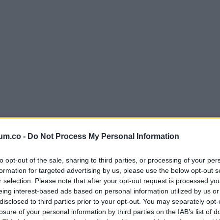
um.co -
Do Not Process My Personal Information
to opt-out of the sale, sharing to third parties, or processing of your per
formation for targeted advertising by us, please use the below opt-out s
r selection. Please note that after your opt-out request is processed y
eing interest-based ads based on personal information utilized by us or
disclosed to third parties prior to your opt-out. You may separately opt-
mutatásra, és 1991-ig volt műsoron. Principal elmondta, hogy am
losure of your personal information by third parties on the IAB’s list of
tba. A sorozatot „hihetetlenül különlegesnek”
nevezte
, és elmon