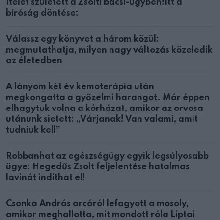
Ítélet született a Zsolti bácsi-ügyben!Itt a
bíróság döntése:
Válassz egy könyvet a három közül:
megmutathatja, milyen nagy változás közeledik
az életedben
A lányom két év kemoterápia után
megkongatta a győzelmi harangot. Már éppen
elhagytuk volna a kórházat, amikor az orvosa
utánunk sietett: „Várjanak! Van valami, amit
tudniuk kell”
Robbanhat az egészségügy egyik legsúlyosabb
ügye: Hegedűs Zsolt feljelentése hatalmas
lavinát indíthat el!
Csonka András arcáról lefagyott a mosoly,
amikor meghallotta, mit mondott róla Liptai