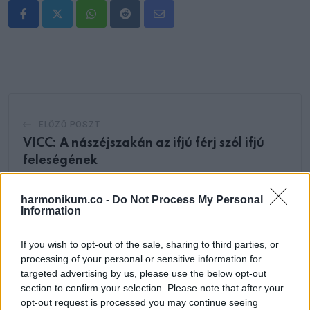
Whatsapp
Reddit
Share
via
Email
ELŐZŐ POSZT
VICC: A nászéjszakán az ifjú férj szól ifjú
feleségének
harmonikum.co -
Do Not Process My Personal
Information
If you wish to opt-out of the sale, sharing to third parties, or
processing of your personal or sensitive information for
KÖVETKEZŐ POSZT
targeted advertising by us, please use the below opt-out
Lehet, hogy nálad is lapul egy hasonló régi
section to confirm your selection. Please note that after your
százforintos: akár 60 ezer forintot is
opt-out request is processed you may continue seeing