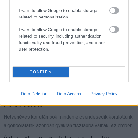
I want to allow Google to enable storage
related to personalization.
I want to allow Google to enable storage
related to security, including authentication
functionality and fraud prevention, and other
user protection.
CONFIRM
Data Deletion
Data Access
Privacy Policy
Egészséges határok a kapcsolatokban
70 év felett
Hetvenéves kor után sok minden elcsendesedik körülöttünk,
a gondolataink azonban gyakran tisztábbá válnak. Az ember