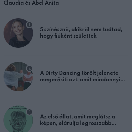
Claudia és Ábel Anita
5 színésznő, akikről nem tudtad,
hogy fiúként születtek
A Dirty Dancing törölt jelenete
megerősíti azt, amit mindannyian
sejtettünk
Az első állat, amit meglátsz a
képen, elárulja legrosszabb
tulajdonságodat