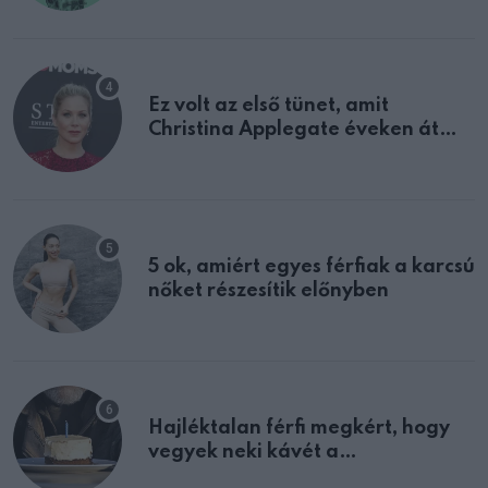
Ez volt az első tünet, amit
Christina Applegate éveken át
félreértett, pedig a szklerózis
multiplex egyértelmű jele volt
5 ok, amiért egyes férfiak a karcsú
nőket részesítik előnyben
Hajléktalan férfi megkért, hogy
vegyek neki kávét a
születésnapján – órákkal később