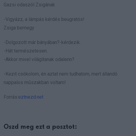
Gazsi odaszól Zsigának
-Vigyázz, a lámpás kérdés beugratós!
Zsiga bemegy
-Dolgozott már bányában?-kérdezik.
-Hát természetesen.
-Akkor mivel világítanak odalenn?
-Kezit csókolom, én aztat nem tudhatom, mert állandó
nappalos műszakban voltam!
Forrás:
eztnezd.net
Oszd meg ezt a posztot: