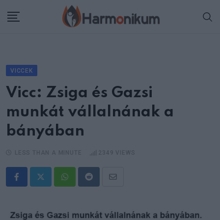
Skip
to
content
VICCEK
Vicc: Zsiga és Gazsi
munkát vállalnának a
bányában
LESS THAN A MINUTE
2349
VIEWS
Whatsapp
Reddit
Share
via
Email