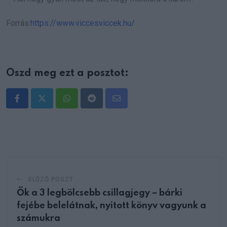
Forrás:
https://www.viccesviccek.hu/
Oszd meg ezt a posztot:
Whatsapp
Reddit
Share
via
Email
ELŐZŐ POSZT
Ők a 3 legbölcsebb csillagjegy – bárki
fejébe belelátnak, nyitott könyv vagyunk a
számukra