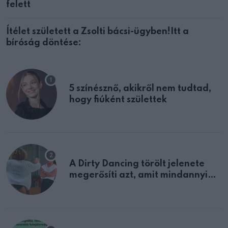
felett
Ítélet született a Zsolti bácsi-ügyben!Itt a
bíróság döntése:
5 színésznő, akikről nem tudtad,
hogy fiúként születtek
A Dirty Dancing törölt jelenete
megerősíti azt, amit mindannyian
sejtettünk