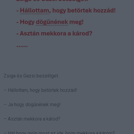
Zsiga és Gazsi beszélget.
– Hállottam, hogy betörtek hozzád!
– Ja hogy dögűnének meg!
– Asztán mekkora a károd?
– Hát hogy gyün most az ide, hogy mekkora a káróm?