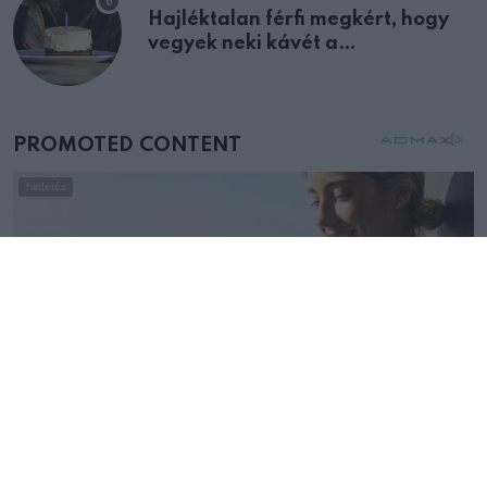
Hajléktalan férfi megkért, hogy
vegyek neki kávét a
születésnapján – órákkal később
mellettem ült az első osztályon