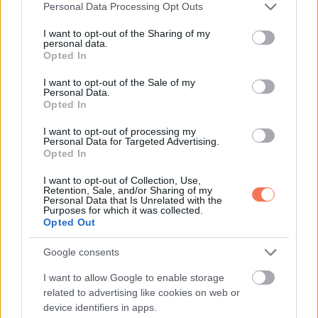
Please note that this website/app uses one or more Google
Personal Data Processing Opt Outs
services and may gather and store information including but
not limited to your visit or usage behaviour. You may click to
I want to opt-out of the Sharing of my
personal data.
grant or deny consent to Google and its third-party tags to
Opted In
use your data for below specified purposes in below Google
consent section.
I want to opt-out of the Sale of my
Personal Data.
Opted In
I want to opt-out of processing my
Personal Data for Targeted Advertising.
Opted In
,
ÉLETMÓD
VICCEK
I want to opt-out of Collection, Use,
Retention, Sale, and/or Sharing of my
Igazság
Personal Data that Is Unrelated with the
Purposes for which it was collected.
Opted Out
Google consents
LEGÚJABB POSZTOK:
I want to allow Google to enable storage
related to advertising like cookies on web or
device identifiers in apps.