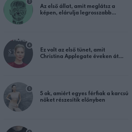
Az első állat, amit meglátsz a
képen, elárulja legrosszabb
tulajdonságodat
Ez volt az első tünet, amit
Christina Applegate éveken át
félreértett, pedig a szklerózis
multiplex egyértelmű jele volt
5 ok, amiért egyes férfiak a karcsú
nőket részesítik előnyben