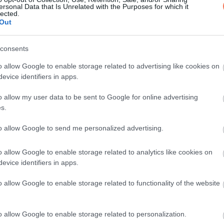
ersonal Data that Is Unrelated with the Purposes for which it
lected.
Out
 ötszáz forintot, öt szelet csokit meg egy za
consents
o allow Google to enable storage related to advertising like cookies on
evice identifiers in apps.
óbálj vele együtt élni!
o allow my user data to be sent to Google for online advertising
s.
to allow Google to send me personalized advertising.
o allow Google to enable storage related to analytics like cookies on
evice identifiers in apps.
o allow Google to enable storage related to functionality of the website
o allow Google to enable storage related to personalization.