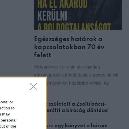
Egészséges határok a
kapcsolatokban 70 év
felett
Hetvenéves kor után sok minden
elcsendesedik körülöttünk, a gondolataink
azonban gyakran tisztábbá válnak. Az
ember
sonal or
Ítélet született a Zsolti bácsi-
ection to
ügyben!Itt a bíróság döntése:
ou may
 personal
Válassz egy könyvet a három
out of the