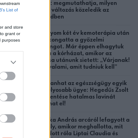
közül: megmutathatja, milyen
 downstream
nagy változás közeledik az
B’s List of
életedben
er and store
A lányom két év kemoterápia után
to grant or
megkongatta a győzelmi
ed purposes
harangot. Már éppen elhagytuk
volna a kórházat, amikor az
orvosa utánunk sietett: „Várjanak!
Van valami, amit tudniuk kell”
Robbanhat az egészségügy egyik
legsúlyosabb ügye: Hegedűs Zsolt
feljelentése hatalmas lavinát
indíthat el!
Csonka András arcáról lefagyott a
mosoly, amikor meghallotta, mit
mondott róla Liptai Claudia és