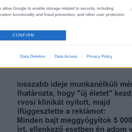
o allow Google to enable storage related to security, including
KÖVETKEZŐ POS
cation functionality and fraud prevention, and other user protection.
Hajótöröttek egy lakatlan szig
kerü
CONFIRM
Data Deletion
Data Access
Privacy Policy