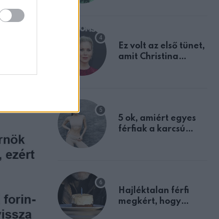
tulajdonságodat
ZT
etre
lnek
Ez volt az első tünet,
amit Christina
Applegate éveken
át félreértett, pedig
a szklerózis
multiplex
egyértelmű jele volt
5 ok, amiért egyes
férfiak a karcsú
nőket részesítik
előnyben
Hajléktalan férfi
megkért, hogy
vegyek neki kávét a