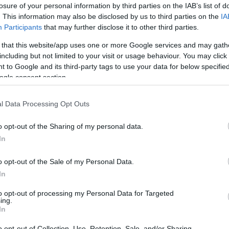
losure of your personal information by third parties on the IAB’s list of
. This information may also be disclosed by us to third parties on the
IA
Participants
that may further disclose it to other third parties.
 that this website/app uses one or more Google services and may gath
including but not limited to your visit or usage behaviour. You may click 
 to Google and its third-party tags to use your data for below specifi
ogle consent section.
l Data Processing Opt Outs
 egy autó, a sofőr kiszól neki:
o opt-out of the Sharing of my personal data.
In
t meg egy szelet csokit!
o opt-out of the Sale of my Personal Data.
In
eg két szelet csokit!
to opt-out of processing my Personal Data for Targeted
ing.
In
o opt-out of Collection, Use, Retention, Sale, and/or Sharing