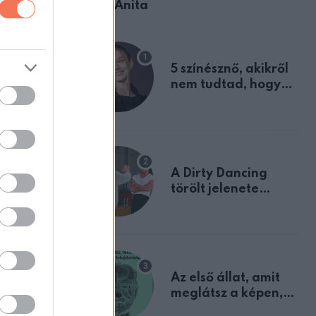
Ábel Anita
cskó
5 színésznő, akikről
nem tudtad, hogy
fiúként születtek
A Dirty Dancing
törölt jelenete
megerősíti azt, amit
mindannyian
sejtettünk
Az első állat, amit
meglátsz a képen,
elárulja legrosszabb