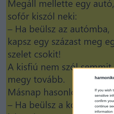
harmonik
If you wish 
sensitive in
confirm you
continue se
information 