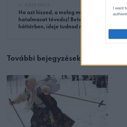
ELŐZŐ POSZT
I want t
Ha azt hiszed, a meleg miatt izzadsz,
authenti
hatalmasat tévedsz! Betegség is állhat a
háttérben, ideje tudnod róla!
További bejegyzések