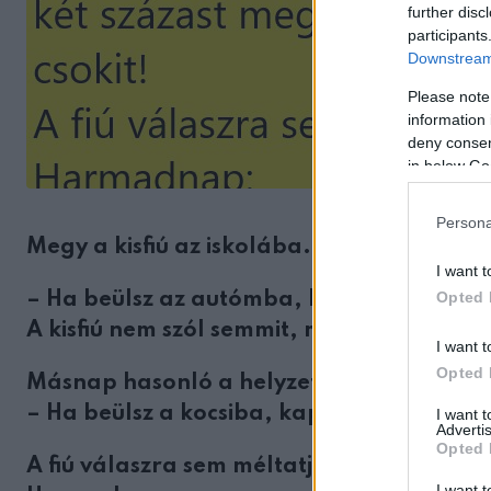
further disc
participants
Downstream 
Please note
information 
deny consent
in below Go
Persona
Megy a kisfiú az iskolába. Megáll mellette
I want t
Opted 
– Ha beülsz az autómba, kapsz egy százas
A kisfiú nem szól semmit, megy tovább.
I want t
Opted 
Másnap hasonló a helyzet:
– Ha beülsz a kocsiba, kapsz két százast m
I want 
Advertis
Opted 
A fiú válaszra sem méltatja.
I want t