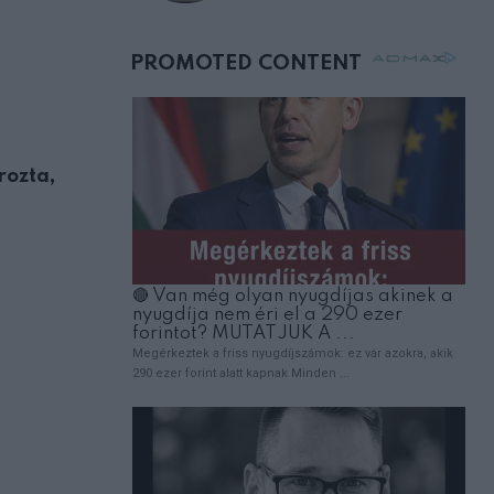
születésnapján –
órákkal később
mellettem ült az első
osztályon
rozta,
HUMOR
VICC: A nászéjszakán az ifjú férj szól ifjú