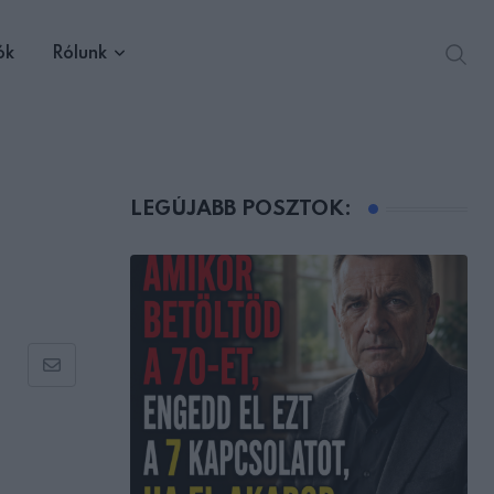
ók
Rólunk
LEGÚJABB POSZTOK:
Share
via
Email