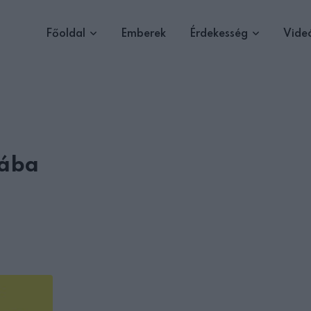
Főoldal
Emberek
Érdekesség
Vide
lába