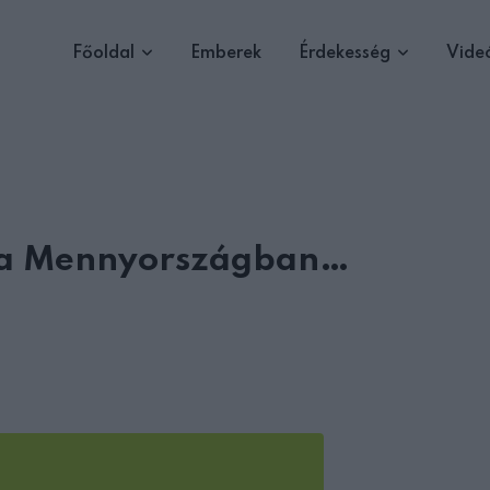
Főoldal
Emberek
Érdekesség
Vide
ik a Mennyországban…