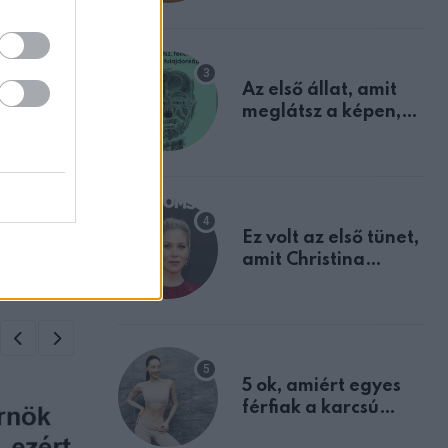
mindannyian
sejtettünk
Az első állat, amit
meglátsz a képen,
elárulja legrosszabb
ZT
tulajdonságodat
inos
éhez
Ez volt az első tünet,
amit Christina
Applegate éveken
át félreértett, pedig
a szklerózis
multiplex
egyértelmű jele volt
5 ok, amiért egyes
férfiak a karcsú
nőket részesítik