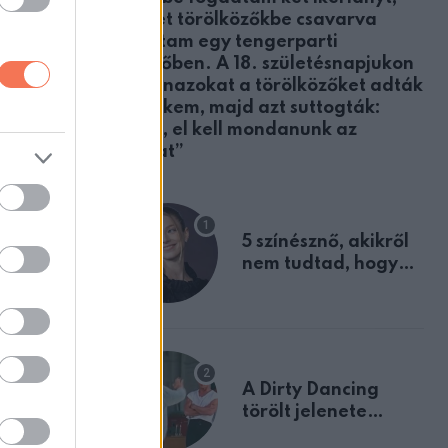
akiket törölközőkbe csavarva
találtam egy tengerparti
öltözőben. A 18. születésnapjukon
ugyanazokat a törölközőket adták
át nekem, majd azt suttogták:
„Apa, el kell mondanunk az
t
igazat”
5 színésznő, akikről
nem tudtad, hogy
fiúként születtek
A Dirty Dancing
törölt jelenete
megerősíti azt, amit