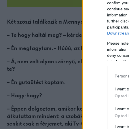
confirm you
continue se
information 
further disc
Két szöszi találkozik a Mennyországban…
participants
Downstream 
– Te hogy haltál meg? – kérdezi az egyik.
Please note
– Én megfagytam.– Húúú, az borzasztó lehetett.
information 
deny consent
in below Go
– Á, nem volt olyan szörnyű, először nagyon fá
te?
Persona
– Én gutaütést kaptam.
I want t
– Hogy-hogy?
Opted 
I want t
– Éppen dolgoztam, amikor kaptam egy telefont
Opted 
átkutattam mindent: a szobákat, a spájzot, a pad
senkit csak a férjemet, aki Tv-t nézett és köz
I want 