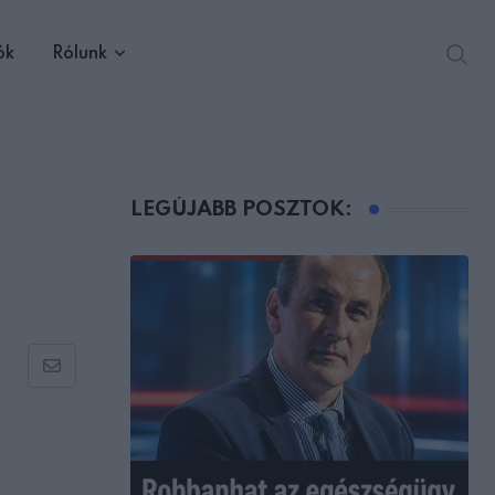
ók
Rólunk
LEGÚJABB POSZTOK:
Share
via
Email