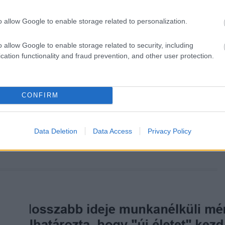
o allow Google to enable storage related to personalization.
o allow Google to enable storage related to security, including
cation functionality and fraud prevention, and other user protection.
KÖVETKEZŐ POS
VICC: A férfi odalép a cs
CONFIRM
kolléganőj
Data Deletion
Data Access
Privacy Policy