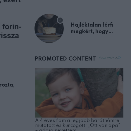
előnyben
Hajléktalan férfi
megkért, hogy
vegyek neki kávét a
születésnapján –
órákkal később
mellettem ült az első
osztályon
rozta,
HUMOR
VICC: A nászéjszakán az ifjú férj szól ifjú