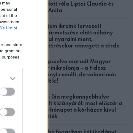
ou may
mondott róla Liptai Claudia és
 personal
Ábel Anita
out of the
 downstream
A férjem ikreink tervezett
B’s List of
császármetszése előtt néhány
nappal nyaralni ment,
er and store
hazatérésekor remegett a térde
to grant or
ed purposes
Bekapcsolva maradt Magyar
em. És
Péter mikrofonja – a Fidesz
botrányt remélt, de valami más
derült ki!
Nyári Dia megkönnyebbülve
mesélt kislányáról: most először a
teljes hónapot a kórházon kívül
am, és
töltötték
ltam
Örökbe fogadtam két ikerlányt,