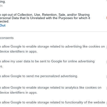
ing.
In
ten élnénk.
o opt-out of Collection, Use, Retention, Sale, and/or Sharing
ersonal Data that Is Unrelated with the Purposes for which it
lected.
 Vesz egy pisztolyt.
Out
rántja a fegyvert, de közben elérzékenyül, és a sajá
consents
o allow Google to enable storage related to advertising like cookies on
evice identifiers in apps.
o allow my user data to be sent to Google for online advertising
ző!
s.
to allow Google to send me personalized advertising.
o allow Google to enable storage related to analytics like cookies on
evice identifiers in apps.
o allow Google to enable storage related to functionality of the website