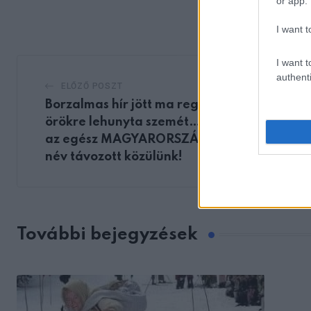
or app.
via
Email
I want t
I want t
authenti
ELŐZŐ POSZT
Borzalmas hír jött ma reggelre– éjszaka
örökre lehunyta szemét… Gyászba borult
az egész MAGYARORSZÁG! Hatalmas
név távozott közülünk!
További bejegyzések