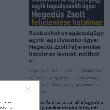
Robbanhat az egészségügy
egyik legsúlyosabb ügye:
Hegedűs Zsolt feljelentése
hatalmas lavinát indíthat
el!
Hegedűs Zsolt feljelentése indíthatja el az
egészségügy egyik legnagyobb lavináját
Hegedűs Zsolt egészségügyi miniszter
feljelentést
sonal or
Csonka András arcáról lefagyott a
ection to
mosoly, amikor meghallotta, mit