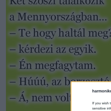
harmonik
If you wish 
sensitive in