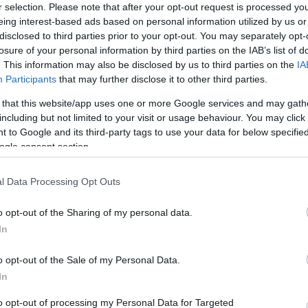
r selection. Please note that after your opt-out request is processed y
eing interest-based ads based on personal information utilized by us or
disclosed to third parties prior to your opt-out. You may separately opt-
losure of your personal information by third parties on the IAB’s list of
. This information may also be disclosed by us to third parties on the
IA
Participants
that may further disclose it to other third parties.
 that this website/app uses one or more Google services and may gath
including but not limited to your visit or usage behaviour. You may click 
 to Google and its third-party tags to use your data for below specifi
ogle consent section.
ztam, aztán elaludtam és már csak melegséget érezt
l Data Processing Opt Outs
o opt-out of the Sharing of my personal data.
In
o opt-out of the Sale of my Personal Data.
, hogy a férjem otthon éppen megcsal. Hazarohant
In
lást, a pincét, az alagsort, a garázst, de nem talá
ben mosolygott…Na ekkor kaptam gutaütést…
to opt-out of processing my Personal Data for Targeted