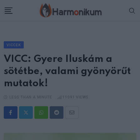
Skip
to
content
VICCEK
VICC: Gyere Iluskám a
sötétbe, valami gyönyörűt
mutatok!
LESS THAN A MINUTE
11091
VIEWS
Whatsapp
Reddit
Share
via
Email