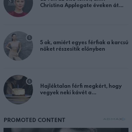
Christina Applegate éveken át
félreértett, pedig a szklerózis
multiplex egyértelmű jele volt
5 ok, amiért egyes férfiak a karcsú
nőket részesítik előnyben
Hajléktalan férfi megkért, hogy
vegyek neki kávét a
születésnapján – órákkal később
mellettem ült az első osztályon