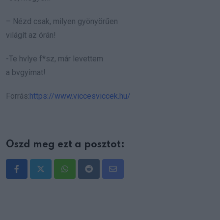
– Nézd csak, milyen gyönyörűen
világít az órán!
-Te hvlye f*sz, már levettem
a bvgyimat!
Forrás:
https://www.viccesviccek.hu/
Oszd meg ezt a posztot:
Whatsapp
Reddit
Share
via
Email