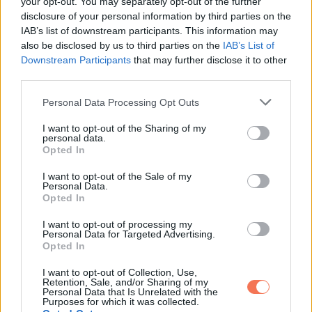
your opt-out. You may separately opt-out of the further
disclosure of your personal information by third parties on the
IAB’s list of downstream participants. This information may
also be disclosed by us to third parties on the
IAB’s List of
Downstream Participants
that may further disclose it to other
third parties.
Please note that this website/app uses one or more Google
Personal Data Processing Opt Outs
services and may gather and store information including but
not limited to your visit or usage behaviour. You may click to
I want to opt-out of the Sharing of my
personal data.
grant or deny consent to Google and its third-party tags to
Opted In
use your data for below specified purposes in below Google
consent section.
I want to opt-out of the Sale of my
Personal Data.
Opted In
I want to opt-out of processing my
Personal Data for Targeted Advertising.
Opted In
,
I want to opt-out of Collection, Use,
ÉLETMÓD
VICCEK
Retention, Sale, and/or Sharing of my
Personal Data that Is Unrelated with the
Igazság
Purposes for which it was collected.