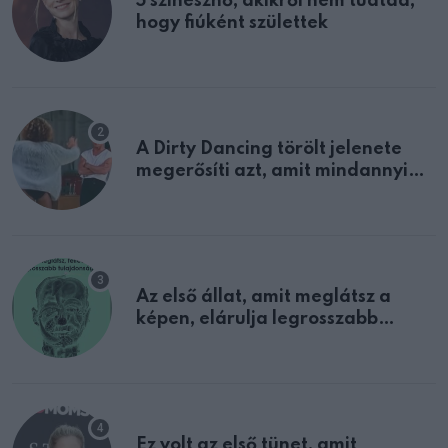
5 színésznő, akikről nem tudtad,
hogy fiúként születtek
A Dirty Dancing törölt jelenete
megerősíti azt, amit mindannyian
sejtettünk
Az első állat, amit meglátsz a
képen, elárulja legrosszabb
tulajdonságodat
Ez volt az első tünet, amit