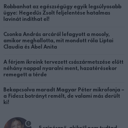
Robbanhat az egészségügy egyik legsúlyosabb
ügye: Hegedűs Zsolt feljelentése hatalmas
lavinát indíthat el!
Csonka András arcáról lefagyott a mosoly,
amikor meghallotta, mit mondott róla Liptai
Claudia és Ábel Anita
A férjem ikreink tervezett császármetszése előtt
néhány nappal nyaralni ment, hazatérésekor
remegett a térde
Bekapcsolva maradt Magyar Péter mikrofonja –
a Fidesz botrányt remélt, de valami más derült
ki!