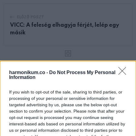
ELŐZŐ POSZT
VICC: A feleség elhagyja férjét, lelép egy
másik
harmonikum.co -
Do Not Process My Personal
KÖVETKEZŐ POSZT
Information
VICC: Az unokák benyitnak a nappaliba,
ahol a nagypapa tévét néz
If you wish to opt-out of the sale, sharing to third parties, or
processing of your personal or sensitive information for
targeted advertising by us, please use the below opt-out
section to confirm your selection. Please note that after your
opt-out request is processed you may continue seeing
További bejegyzések
interest-based ads based on personal information utilized by
us or personal information disclosed to third parties prior to