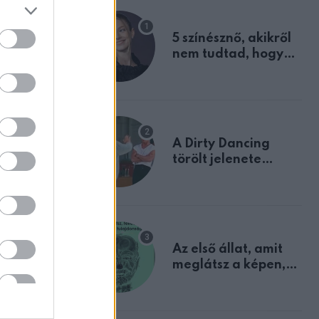
5 színésznő, akikről
nem tudtad, hogy
fiúként születtek
A Dirty Dancing
törölt jelenete
megerősíti azt, amit
ZT
mindannyian
ttál
sejtettünk
ezik
ben!
Az első állat, amit
meglátsz a képen,
elárulja legrosszabb
tulajdonságodat