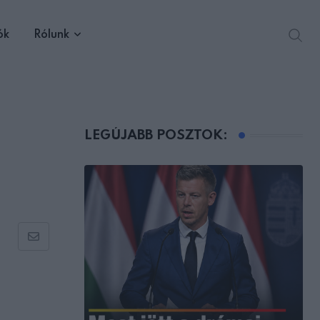
ók
Rólunk
LEGÚJABB POSZTOK:
Share
via
Email