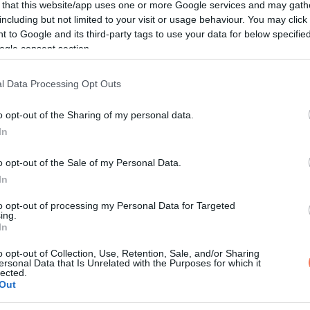
 that this website/app uses one or more Google services and may gath
including but not limited to your visit or usage behaviour. You may click 
 to Google and its third-party tags to use your data for below specifi
ogle consent section.
l Data Processing Opt Outs
o opt-out of the Sharing of my personal data.
egessé váló férfi elmeséli a történteket a feleségének.
In
o opt-out of the Sale of my Personal Data.
In
to opt-out of processing my Personal Data for Targeted
ing.
In
o opt-out of Collection, Use, Retention, Sale, and/or Sharing
ersonal Data that Is Unrelated with the Purposes for which it
lected.
Out