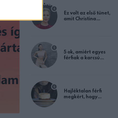
Ez volt az első tünet,
amit Christina
Applegate éveken
át félreértett, pedig
a szklerózis
multiplex
egyértelmű jele volt
5 ok, amiért egyes
férfiak a karcsú
nőket részesítik
előnyben
Hajléktalan férfi
megkért, hogy
vegyek neki kávét a
születésnapján –
órákkal később