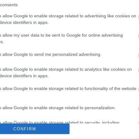
consents
o allow Google to enable storage related to advertising like cookies on
evice identifiers in apps.
o allow my user data to be sent to Google for online advertising
s.
to allow Google to send me personalized advertising.
o allow Google to enable storage related to analytics like cookies on
evice identifiers in apps.
KÖVETKEZŐ POS
Az állat amit először megpillanto
o allow Google to enable storage related to functionality of the website
elmondja, milyen nagy változás érk
az életedbe a közeljövő
o allow Google to enable storage related to personalization.
o allow Google to enable storage related to security, including
cation functionality and fraud prevention, and other user protection.
CONFIRM