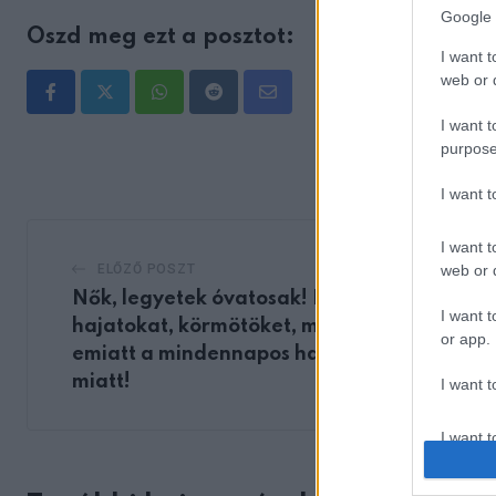
Google 
Oszd meg ezt a posztot:
I want t
web or d
Whatsapp
Reddit
Share
I want t
via
purpose
Email
I want 
I want t
web or d
ELŐZŐ POSZT
Nők, legyetek óvatosak! Elveszíthetitek a
I want t
hajatokat, körmötöket, memóriátokat
or app.
emiatt a mindennapos használati tárgy
miatt!
I want t
I want t
authenti