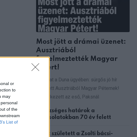
Most jött a drámai üzenet:
Ausztriából
figyelmeztették Magyar
Pétert!
Fordulat a Duna ügyében: sürgős jó hír
sonal or
érkezett Ausztriából Magyar Péternek!
ection to
ou may
Megérkezett az eső, Paksnál
 personal
out of the
Egészséges határok a
 downstream
kapcsolatokban 70 év felett
B’s List of
Ítélet született a Zsolti bácsi-