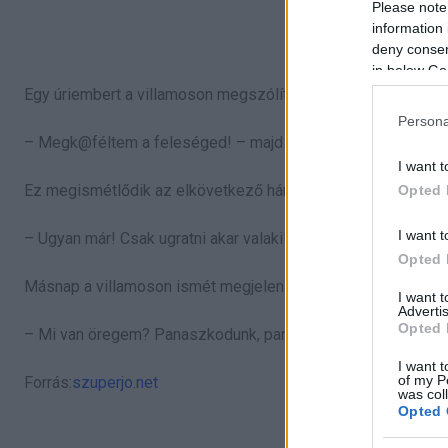
Please note
information 
deny consent
in below Go
Egy úriembert a villamoson megszólít egy jóképű srác:
Persona
– Megk@féltem a feleséged! – majd továbbáll.
I want t
Ez megismétlődik az elkövetkező három napon is. A lassan id
Opted 
I want t
– Ugyan már! Csak ugratni akar valaki! – mondja az asszony.
Opted 
Másnap a villamoson ismét megjelenik a fiatalember:
I want 
Advertis
Opted 
– Mi van öregem? Panaszkodunk, panaszkodunk?
I want t
of my P
Forrás:
szuperjo.net
was col
Opted 