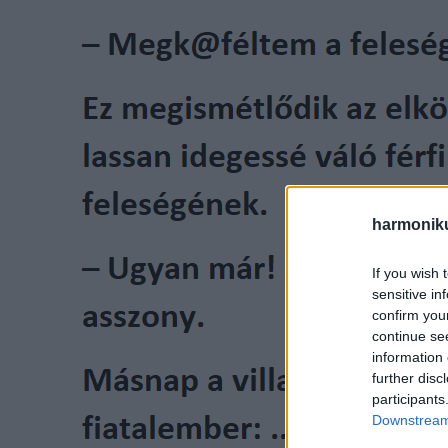
harmonik
If you wish 
sensitive in
confirm you
continue se
information 
further disc
participants
Downstream 