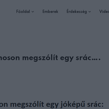
Főoldal
Emberek
Érdekesség
Vide
amoson megszólít egy srác….