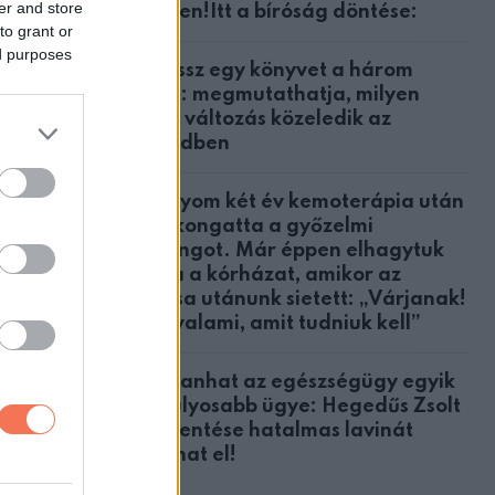
er and store
ügyben!Itt a bíróság döntése:
to grant or
ed purposes
Válassz egy könyvet a három
közül: megmutathatja, milyen
nagy változás közeledik az
életedben
A lányom két év kemoterápia után
megkongatta a győzelmi
harangot. Már éppen elhagytuk
volna a kórházat, amikor az
orvosa utánunk sietett: „Várjanak!
Van valami, amit tudniuk kell”
Robbanhat az egészségügy egyik
legsúlyosabb ügye: Hegedűs Zsolt
feljelentése hatalmas lavinát
indíthat el!