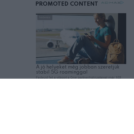
mellettem ült az első
,
EMBEREK
VICCEK
osztályon
A férj felhívja a feleségét