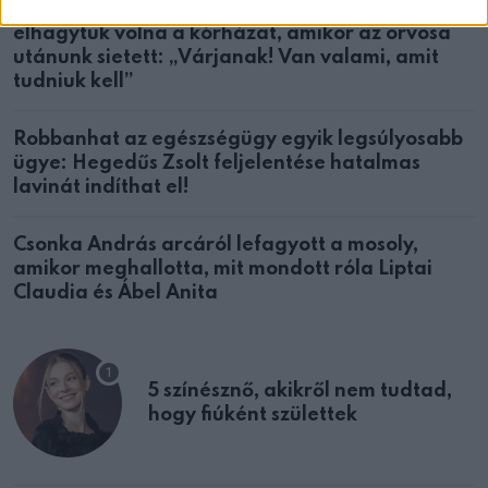
megkongatta a győzelmi harangot. Már éppen
elhagytuk volna a kórházat, amikor az orvosa
utánunk sietett: „Várjanak! Van valami, amit
tudniuk kell”
Robbanhat az egészségügy egyik legsúlyosabb
ügye: Hegedűs Zsolt feljelentése hatalmas
lavinát indíthat el!
Csonka András arcáról lefagyott a mosoly,
amikor meghallotta, mit mondott róla Liptai
Claudia és Ábel Anita
5 színésznő, akikről nem tudtad,
hogy fiúként születtek