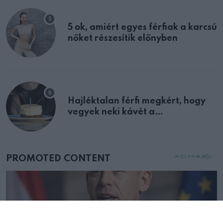
5 ok, amiért egyes férfiak a karcsú
nőket részesítik előnyben
Hajléktalan férfi megkért, hogy
vegyek neki kávét a
születésnapján – órákkal később
mellettem ült az első osztályon