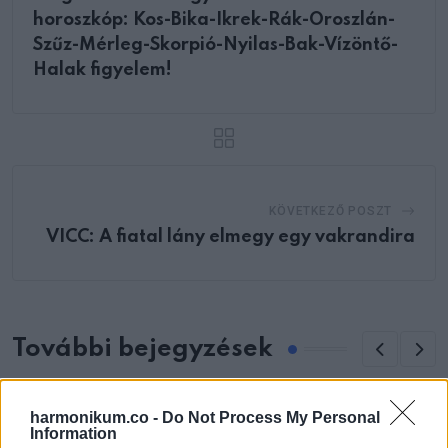
horoszkóp: Kos-Bika-Ikrek-Rák-Oroszlán-
Szűz-Mérleg-Skorpió-Nyilas-Bak-Vízöntő-
Halak figyelem!
KÖVETKEZŐ POSZT
VICC: A fiatal lány elmegy egy vakrandira
További bejegyzések
harmonikum.co -
Do Not Process My Personal
Information