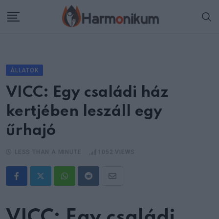
Skip
to
content
ÁLLATOK
VICC: Egy családi ház
kertjében leszáll egy
űrhajó
LESS THAN A MINUTE
1052
VIEWS
Whatsapp
Reddit
Share
via
Email
VICC: Egy családi