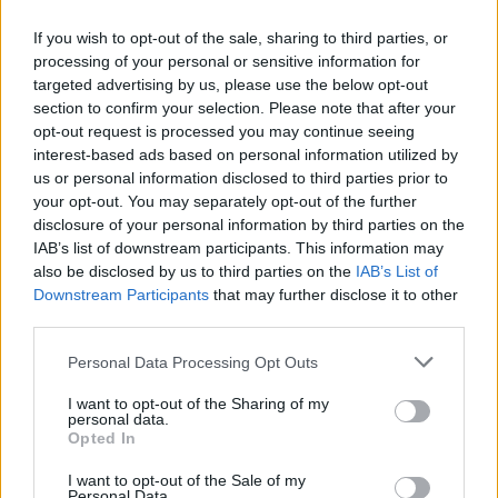
If you wish to opt-out of the sale, sharing to third parties, or
processing of your personal or sensitive information for
targeted advertising by us, please use the below opt-out
section to confirm your selection. Please note that after your
opt-out request is processed you may continue seeing
interest-based ads based on personal information utilized by
us or personal information disclosed to third parties prior to
your opt-out. You may separately opt-out of the further
disclosure of your personal information by third parties on the
IAB’s list of downstream participants. This information may
also be disclosed by us to third parties on the
IAB’s List of
Downstream Participants
that may further disclose it to other
third parties.
Please note that this website/app uses one or more Google
Personal Data Processing Opt Outs
ÁLLATOK
services and may gather and store information including but
not limited to your visit or usage behaviour. You may click to
I want to opt-out of the Sharing of my
13 olyan szokás, ami sok intelligens emberre
personal data.
grant or deny consent to Google and its third-party tags to
jellemző,
Opted In
use your data for below specified purposes in below Google
consent section.
I want to opt-out of the Sale of my
Personal Data.