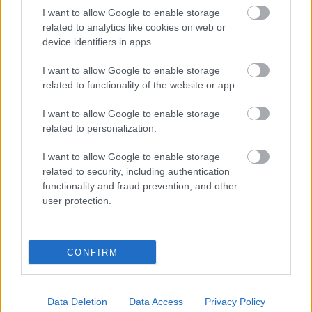
I want to allow Google to enable storage
related to analytics like cookies on web or
device identifiers in apps.
I want to allow Google to enable storage
Egészséges határok a kapcsolatokban
related to functionality of the website or app.
70 év felett
I want to allow Google to enable storage
related to personalization.
Hetvenéves kor után sok minden elcsendesedik körülöttünk,
a gondolataink azonban gyakran tisztábbá válnak. Az ember
I want to allow Google to enable storage
related to security, including authentication
Ítélet született a Zsolti bácsi-ügyben!Itt a
functionality and fraud prevention, and other
bíróság döntése:
user protection.
Válassz egy könyvet a három közül:
megmutathatja, milyen nagy változás közeledik
CONFIRM
az életedben
Data Deletion
Data Access
Privacy Policy
A lányom két év kemoterápia után