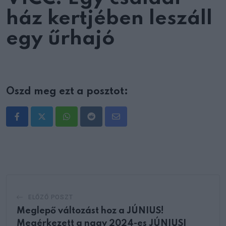
ház kertjében leszáll
egy űrhajó
Oszd meg ezt a posztot:
Whatsapp
Reddit
Share
via
Email
ELŐZŐ POSZT
Meglepő változást hoz a JÚNIUS!
Megérkezett a nagy 2024-es JÚNIUSI