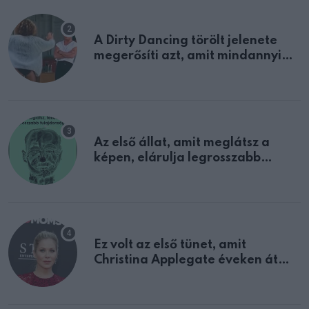
A Dirty Dancing törölt jelenete
megerősíti azt, amit mindannyian
sejtettünk
Az első állat, amit meglátsz a
képen, elárulja legrosszabb
tulajdonságodat
Ez volt az első tünet, amit
Christina Applegate éveken át
félreértett, pedig a szklerózis
multiplex egyértelmű jele volt