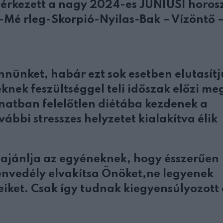
érkezett a nagy 2024-es JÚNIUSI horos
-Mé rleg-Skorpió-Nyilas-Bak – Vízöntő 
nünket, habár ezt sok esetben elutasítj
nek feszültséggel teli időszak előzi me
anatban felelőtlen diétába kezdenek a
vábbi stresszes helyzetet kialakítva élik
 ajánlja az egyéneknek, hogy ésszerűen
envedély elvakítsa Önöket,ne legyenek
iket. Csak így tudnak kiegyensúlyozott 