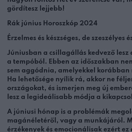
nagyon fontos Hét év szerencse vár, h
gördítesz lejjebb!
Rák június Horoszkóp 2024
Érzelmes és készséges, de szeszélyes és
Júniusban a csillagállás kedvező lesz
a tempóból. Ebben az időszakban nem 
sem aggódnia, amelyekkel korábban m
Ha lehetősége nyílik rá, akkor ne félj
országokat, és ismerjen meg új ember
lesz a legideálisabb módja a kikapcs
A júniusi hónap is a problémák megold
magánéletéről, vagy a munkájáról. Miv
érzékenyek és emocionálisak ezért ez 