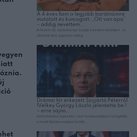
 után
avegyen
iatt
óznia.
új
áció
ehet