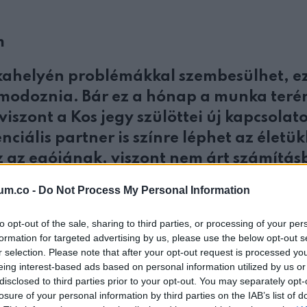
m
kahelyén problémákkal szembesülhet, ez
lmodoznia. Bár ez a hónap a munka teré
iszont a Kos jegy szülöttei új kapcsolat
nciális partner is színre léphet az életü
z az egójának, viszont nem árt számítás
valóban megéri-e az esetleges bonyodal
um.co -
Do Not Process My Personal Information
szemmel járnia a világban, mert olyan
to opt-out of the sale, sharing to third parties, or processing of your per
ájuk, amelyeket kár lenne elszalasztani
formation for targeted advertising by us, please use the below opt-out s
r selection. Please note that after your opt-out request is processed y
 sikereket könyvelhet el, élvezheti a flör
eing interest-based ads based on personal information utilized by us or
 és meghitt, gyengédséggel teli pillana
disclosed to third parties prior to your opt-out. You may separately opt-
ságában tölti el az idejét, akkor még
losure of your personal information by third parties on the IAB’s list of