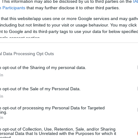
. This information may also be disclosed by us to third parties on the
IA
g régóta nem vett már könyvet a kezébe. 
Participants
that may further disclose it to other third parties.
n az olvasás nemcsak szórakoztató, hane
 that this website/app uses one or more Google services and may gath
t gondjairól. Idősebb korára a bőre
including but not limited to your visit or usage behaviour. You may click 
dított rá ebben az időszakban. Hét év
 to Google and its third-party tags to use your data for below specifi
ogle consent section.
zerencsét” beírása után gördítesz lejjebb
l Data Processing Opt Outs
o opt-out of the Sharing of my personal data.
atározott
In
nyezők komoly hatással lesznek az által
o opt-out of the Sale of my Personal Data.
ifejezetten optimista szemlélet uralkodi
In
 miatt azért ne feledkezzen meg a
to opt-out of processing my Personal Data for Targeted
ing.
periódusban a Bika az újonnan szerzett
In
emes kicsit képeznie önmagát, mivel a jö
o opt-out of Collection, Use, Retention, Sale, and/or Sharing
iztosan megtérül majd.
ersonal Data that Is Unrelated with the Purposes for which it
lected.