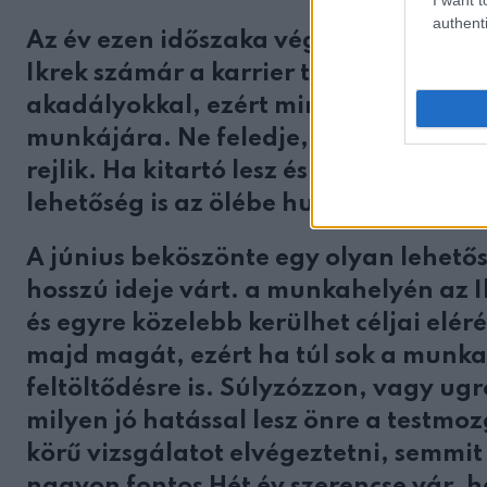
authenti
Az év ezen időszaka végre meghozza a 
Ikrek számár a karrier terén. Júniusb
akadályokkal, ezért mindenféleképpen
munkájára. Ne feledje, hogy a siker
rejlik. Ha kitartó lesz és, mindent be
lehetőség is az ölébe hullhat.
A június beköszönte egy olyan lehet
hosszú ideje várt. a munkahelyén az I
és egyre közelebb kerülhet céljai elér
majd magát, ezért ha túl sok a munkah
feltöltődésre is. Súlyzózzon, vagy ugr
milyen jó hatással lesz önre a testmoz
körű vizsgálatot elvégeztetni, semmi