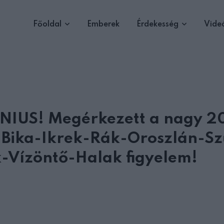
Főoldal
Emberek
Érdekesség
Vide
ÚNIUS! Megérkezett a nagy 2
-Bika-Ikrek-Rák-Oroszlán-Sz
-Vízöntő-Halak figyelem!