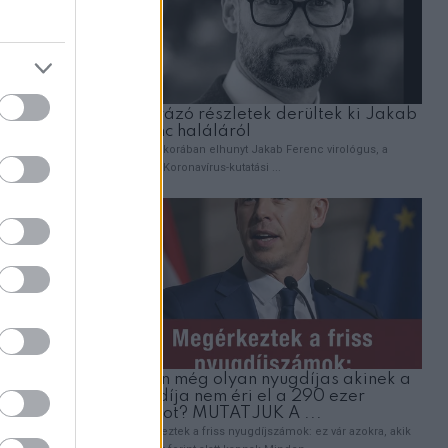
gok
tők.
ra,
e,
kkel,
lémák.
gy
e
tán
elkezik