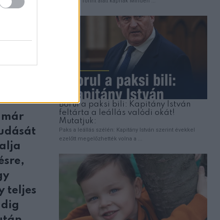
at az
nia a
lomban
e már
tudását
alja
ésre,
gy
 teljes
ndig