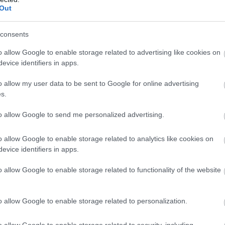
Out
a Bika jegy szülötteinek élete. A csilla
ukra és a változás szelei lesznek érezhe
consents
yén, amiből logikusan következtethet ar
o allow Google to enable storage related to advertising like cookies on
ő fordulatot vesz. Annyit kell csak tenni
evice identifiers in apps.
setleg előrukkol olyan új, eredeti ötlete
o allow my user data to be sent to Google for online advertising
z ebben az időszakban felbukkanó prob
s.
 akkor fog csak igazán meglátszani, ho
to allow Google to send me personalized advertising.
égái. Szánjon kellő időt a vásárlásra és n
zletes vacsorát magának, hiszen igazán
o allow Google to enable storage related to analytics like cookies on
evice identifiers in apps.
kedvelés és a “sok szerencsét” beírása u
o allow Google to enable storage related to functionality of the website
o allow Google to enable storage related to personalization.
ellett kreatív és jó humorérzékkel rend
o allow Google to enable storage related to security, including