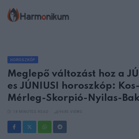
Skip
to
content
HOROSZKÓP
Meglepő változást hoz a J
es JÚNIUSI horoszkóp: Kos
Mérleg-Skorpió-Nyilas-Bak
18 MINUTES READ
9685
VIEWS
Whatsapp
Reddit