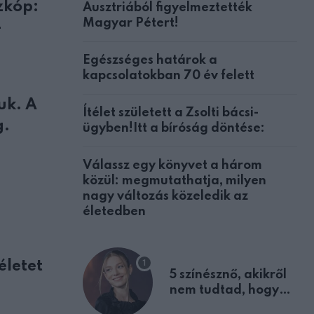
zkóp:
Ausztriából figyelmeztették
Magyar Pétert!
–
Egészséges határok a
kapcsolatokban 70 év felett
uk. A
Ítélet született a Zsolti bácsi-
g.
ügyben!Itt a bíróság döntése:
Válassz egy könyvet a három
közül: megmutathatja, milyen
nagy változás közeledik az
életedben
életet
5 színésznő, akikről
nem tudtad, hogy
fiúként születtek