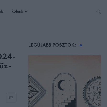
ók
Rólunk
LEGÚJABB POSZTOK:
024-
űz-
Share