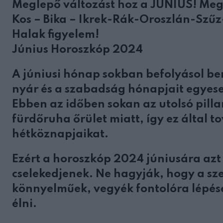
Meglepő változást hoz a JÚNIUS! Meg
Kos – Bika – Ikrek-Rák-Oroszlán-Szűz
Halak figyelem!
Június Horoszkóp 2024
A júniusi hónap sokban befolyásol ben
nyár és a szabadság hónapjait egyesek
Ebben az időben sokan az utolsó pill
fürdőruha őrület miatt, így ez által to
hétköznapjaikat.
Ezért a horoszkóp 2024 júniusára azt
cselekedjenek. Ne hagyják, hogy a sz
könnyelműek, vegyék fontolóra lépése
élni.