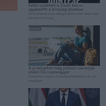
,
EMBEREK
VICCEK
A férj felhívja a feleségét