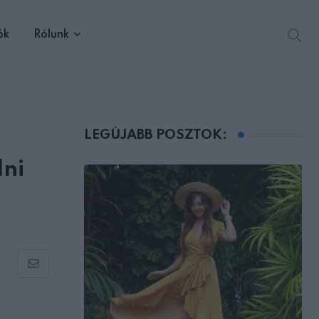
ók
Rólunk
LEGÚJABB POSZTOK:
lni
Share
via
Email