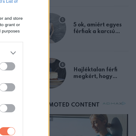
B’s List of
a szklerózis
multiplex
er and store
egyértelmű jele volt
to grant or
5 ok, amiért egyes
ed purposes
férfiak a karcsú
nőket részesítik
előnyben
Hajléktalan férfi
megkért, hogy
vegyek neki kávét a
születésnapján –
órákkal később
mellettem ült az első
osztályon