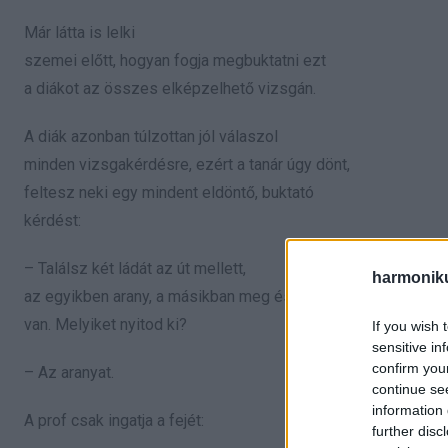
Már látta is lelki
szemei előtt, hogyan fogja megbuktatni ezt
a diákot az összes elképzelhető vizsgán.
A diák azonban túlzottan jól válaszol
minden vizsgakérdésre, ezért a tanár úgy dönt,
feltesz neki egy mindent eldöntő, buktató
kérdést:
– Találsz két ládát az út mellett,
harmonik
az egyikben arany, a másikban meg ész
van. Melyiket nyitod ki?
If you wish 
sensitive in
confirm you
– Az aranyat.
continue se
information 
A prof csak ingatja a fejét:
further disc