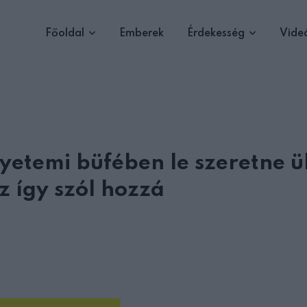
Főoldal
Emberek
Érdekesség
Vide
yetemi büfében le szeretne ü
z így szól hozzá