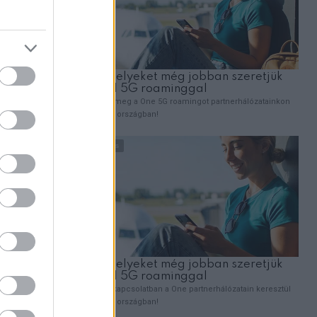
ZT
lusi
leli: