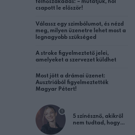
felhőszakadás: – mutatjuk, hol
csapott le először!
Válassz egy szimbólumot, és nézd
meg, milyen üzenetre lehet most a
legnagyobb szükséged
A stroke figyelmeztető jelei,
amelyeket a szervezet küldhet
Most jött a drámai üzenet:
Ausztriából figyelmeztették
Magyar Pétert!
5 színésznő, akikről
nem tudtad, hogy
fiúként születtek