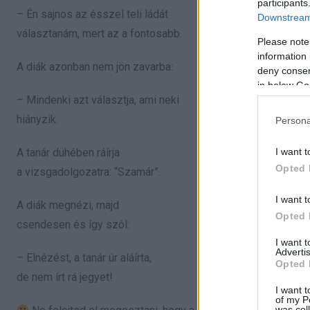
participants
– Én sajnos az ésszel teli ládát
Downstream 
választanám, mert az a fontosabb.
Please note
information 
A diák azonban nem jön zavarba:
deny consent
in below Go
– Mindenki azt választja, ami neki
hiányzik.
Persona
I want t
A tanár dühében ráírja
Opted 
a vizsgadolgozatra: “Szamár”.
I want t
A diák megnézi, majd
Opted 
csendesen és így szól:
I want 
Advertis
– Elnézést, a tanár úr aláírta,
Opted 
de nem írt rá jegyet!
I want t
of my P
was col