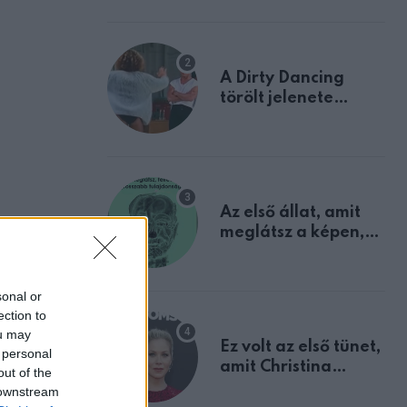
A Dirty Dancing
törölt jelenete
megerősíti azt, amit
mindannyian
sejtettünk
Az első állat, amit
meglátsz a képen,
elárulja legrosszabb
tulajdonságodat
sonal or
ection to
ou may
Ez volt az első tünet,
 personal
amit Christina
out of the
Applegate éveken
 downstream
át félreértett, pedig