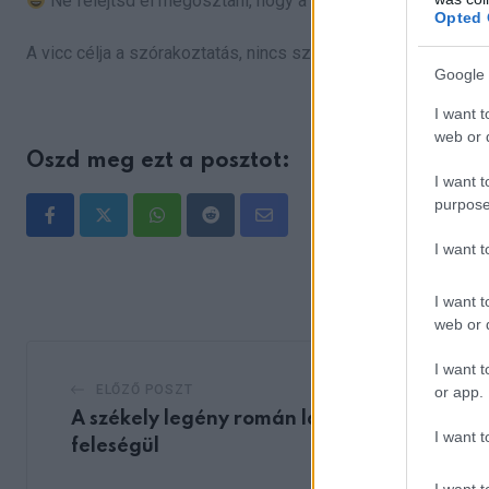
Ne felejtsd el megosztani, hogy a barátaid is nevessenek
Opted 
A vicc célja a szórakoztatás, nincs szándékunkban senkit s
Google 
I want t
web or d
Oszd meg ezt a posztot:
I want t
purpose
Whatsapp
Reddit
Share
I want 
via
Email
I want t
web or d
I want t
ELŐZŐ POSZT
or app.
A székely legény román lányt vesz
I want t
feleségül
I want t