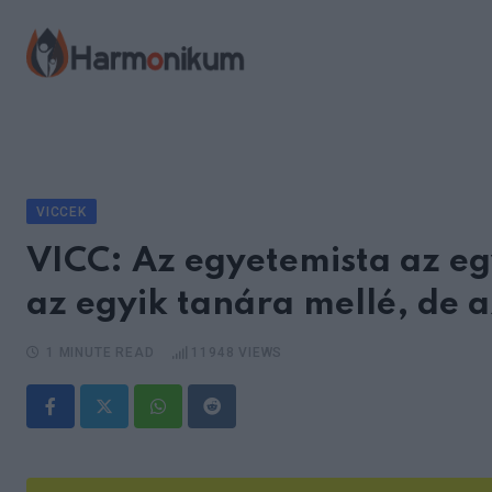
Skip
to
content
VICCEK
VICC: Az egyetemista az eg
az egyik tanára mellé, de a
1 MINUTE READ
11948
VIEWS
Whatsapp
Reddit