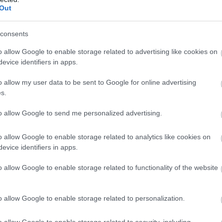
 egy jót!
Out
em megbántani!
consents
o allow Google to enable storage related to advertising like cookies on
evice identifiers in apps.
o allow my user data to be sent to Google for online advertising
s.
to allow Google to send me personalized advertising.
o allow Google to enable storage related to analytics like cookies on
evice identifiers in apps.
o allow Google to enable storage related to functionality of the website
KÖVETKEZŐ POS
VICC: Jani bácsi elmegy a fa
o allow Google to enable storage related to personalization.
doktorhoz, és így kér
o allow Google to enable storage related to security, including