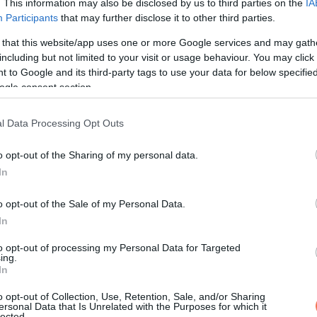
. This information may also be disclosed by us to third parties on the
IA
Participants
that may further disclose it to other third parties.
 that this website/app uses one or more Google services and may gath
including but not limited to your visit or usage behaviour. You may click 
 to Google and its third-party tags to use your data for below specifi
ogle consent section.
l Data Processing Opt Outs
o opt-out of the Sharing of my personal data.
In
o opt-out of the Sale of my Personal Data.
In
to opt-out of processing my Personal Data for Targeted
ing.
In
o opt-out of Collection, Use, Retention, Sale, and/or Sharing
ersonal Data that Is Unrelated with the Purposes for which it
lected.