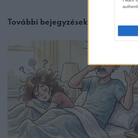
authenti
További bejegyzések