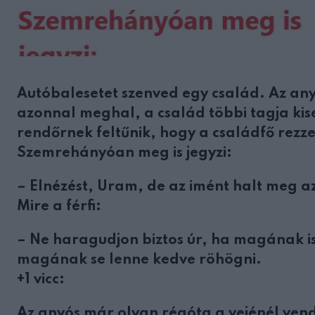
Autóbalesetet szenved egy család. Az any
azonnal meghal, a család többi tagja kis
rendőrnek feltűnik, hogy a családfő rezz
Szemrehányóan meg is jegyzi:
– Elnézést, Uram, de az imént halt meg a
Mire a férfi:
– Ne haragudjon biztos úr, ha magának is
magának se lenne kedve röhögni.
+1 vicc:
Az anyós már olyan régóta a vejénél ven