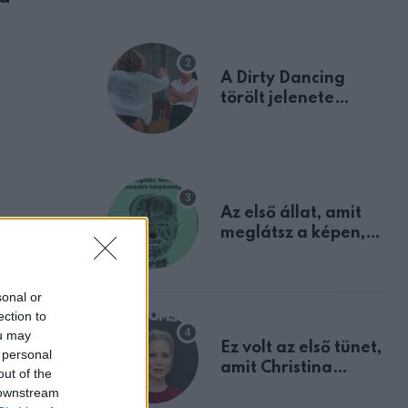
A Dirty Dancing
törölt jelenete
megerősíti azt, amit
mindannyian
sejtettünk
Az első állat, amit
meglátsz a képen,
elárulja legrosszabb
tulajdonságodat
sonal or
ection to
ou may
Ez volt az első tünet,
 personal
amit Christina
out of the
Applegate éveken
 downstream
ZT
át félreértett, pedig