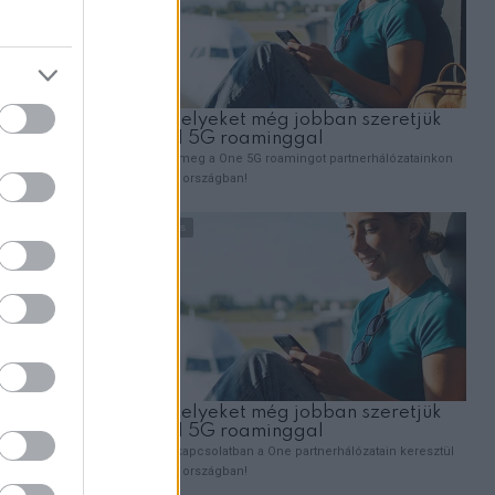
,
EMBEREK
VICCEK
A férj felhívja a feleségét