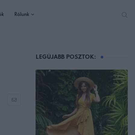
ók
Rólunk
LEGÚJABB POSZTOK:
Share
via
Email