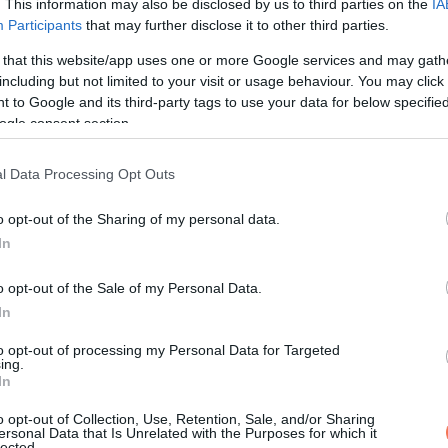
. This information may also be disclosed by us to third parties on the
IA
Egy ország imádkozik a Jóban Ross
Participants
that may further disclose it to other third parties.
színésznőjéért aki a kisfi
 that this website/app uses one or more Google services and may gath
autóbalesetet szenve
including but not limited to your visit or usage behaviour. You may click 
 to Google and its third-party tags to use your data for below specifi
ogle consent section.
l Data Processing Opt Outs
o opt-out of the Sharing of my personal data.
In
o opt-out of the Sale of my Personal Data.
In
to opt-out of processing my Personal Data for Targeted
ing.
In
o opt-out of Collection, Use, Retention, Sale, and/or Sharing
ersonal Data that Is Unrelated with the Purposes for which it
lected.