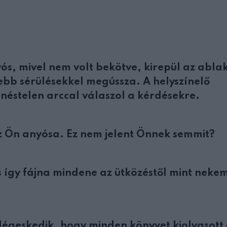
ós, mivel nem volt bekötve, kirepül az abla
ebb sérülésekkel megússza. A helyszínelő
enéstelen arccal válaszol a kérdésekre.
z Ön anyósa. Ez nem jelent Önnek semmit?
 így fájna mindene az ütközéstől mint neke
dégeskedik, hogy minden könyvet kiolvasott