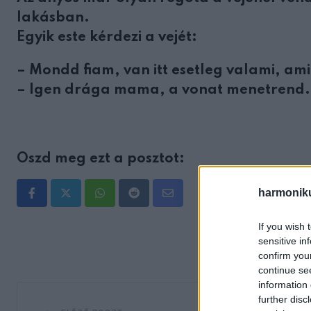
lakásban.
Egyik este kérdezi a vejét:
– Mondd fiam, van itt esetleg valami, a
– Igen drága mama, a vonat menetrend.
Oszd meg ezt a posztot:
harmonik
Whatsapp
Reddit
Share
via
If you wish 
Email
sensitive in
confirm you
continue se
information 
further disc