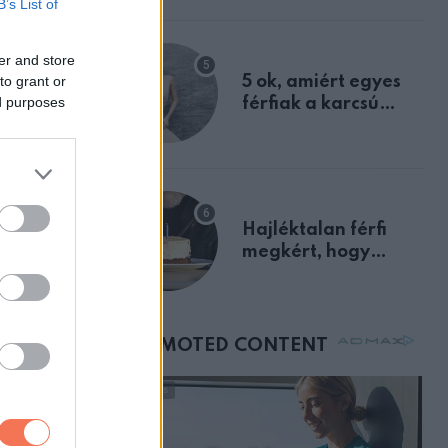
B’s List of
zban
a szklerózis
ával
multiplex
er and store
egyértelmű jele volt
dett
to grant or
5 ok, amiért egyes
ed purposes
férfiak a karcsú
nőket részesítik
előnyben
Hajléktalan férfi
megkért, hogy
vegyek neki kávét a
születésnapján –
órákkal később
mellettem ült az első
osztályon