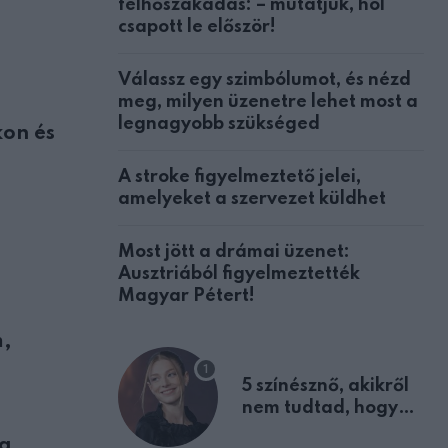
felhőszakadás: – mutatjuk, hol
csapott le először!
Válassz egy szimbólumot, és nézd
meg, milyen üzenetre lehet most a
legnagyobb szükséged
kon és
A stroke figyelmeztető jelei,
amelyeket a szervezet küldhet
Most jött a drámai üzenet:
Ausztriából figyelmeztették
Magyar Pétert!
m,
5 színésznő, akikről
nem tudtad, hogy
fiúként születtek
 a