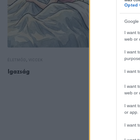
Opted 
Google 
I want t
web or d
I want t
purpose
,
ÉLETMÓD
VICCEK
I want 
Igazság
I want t
web or d
I want t
or app.
I want t
I want t