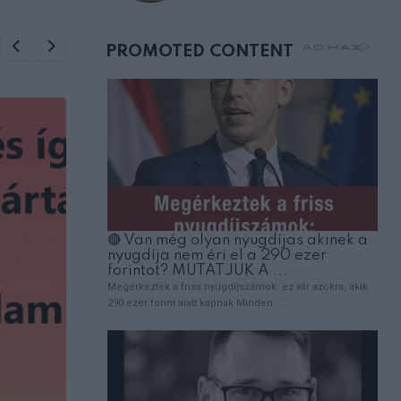
születésnapján –
órákkal később
mellettem ült az első
osztályon