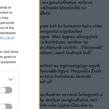
közül: megmutathatja, milyen
sonal or
nagy változás közeledik az
ection to
életedben
ou may
 personal
A lányom két év kemoterápia után
out of the
megkongatta a győzelmi
 downstream
harangot. Már éppen elhagytuk
B’s List of
volna a kórházat, amikor az
orvosa utánunk sietett: „Várjanak!
er and store
Van valami, amit tudniuk kell”
to grant or
ed purposes
Robbanhat az egészségügy egyik
legsúlyosabb ügye: Hegedűs Zsolt
feljelentése hatalmas lavinát
indíthat el!
Csonka András arcáról lefagyott a
mosoly, amikor meghallotta, mit
mondott róla Liptai Claudia és