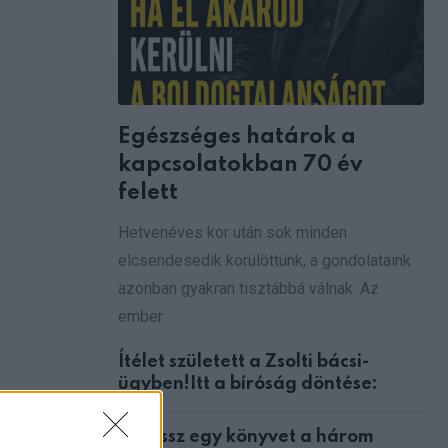
Egészséges határok a
kapcsolatokban 70 év
felett
Hetvenéves kor után sok minden
elcsendesedik körülöttünk, a gondolataink
azonban gyakran tisztábbá válnak. Az
ember
Ítélet született a Zsolti bácsi-
ügyben!Itt a bíróság döntése:
Válassz egy könyvet a három