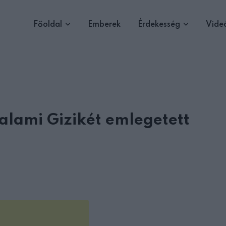
Főoldal
Emberek
Érdekesség
Vide
valami Gizikét emlegetett