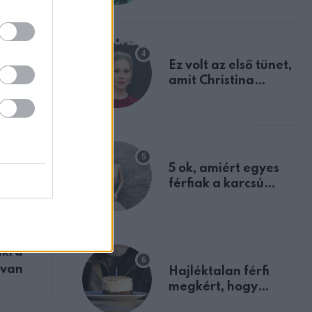
tulajdonságodat
Ez volt az első tünet,
amit Christina
Applegate éveken
át félreértett, pedig
a szklerózis
multiplex
egyértelmű jele volt
5 ok, amiért egyes
férfiak a karcsú
nőket részesítik
előnyben
ZT
l az
nkra
 van
Hajléktalan férfi
megkért, hogy
vegyek neki kávét a