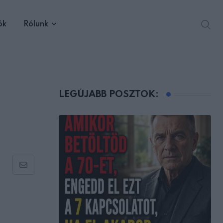
ók
Rólunk
LEGÚJABB POSZTOK:
Share
via
Email