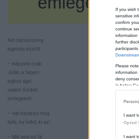
If you wish 
sensitive in
confirm you
continue se
information 
Két háziasszony
further disc
participants
egymás között:
Downstream 
– Képzeld csak
Please note
Jolán, a férjem
information 
deny consent
egész éjjel
in below Go
valami Gizikét
emlegetett…
Persona
– Hát kérdezd meg
I want t
tülle, ha felkő, ki az!
Opted 
I want t
– Má’ nem kő fe’…