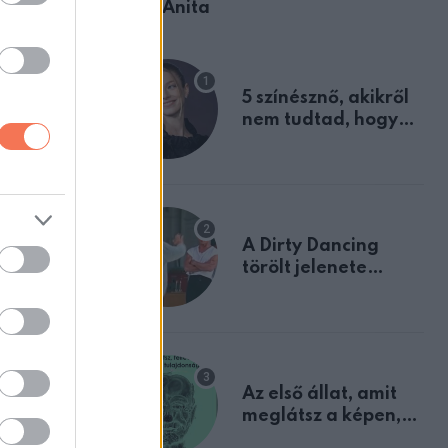
Ábel Anita
5 színésznő, akikről
nem tudtad, hogy
fiúként születtek
A Dirty Dancing
törölt jelenete
megerősíti azt, amit
mindannyian
sejtettünk
Az első állat, amit
meglátsz a képen,
elárulja legrosszabb