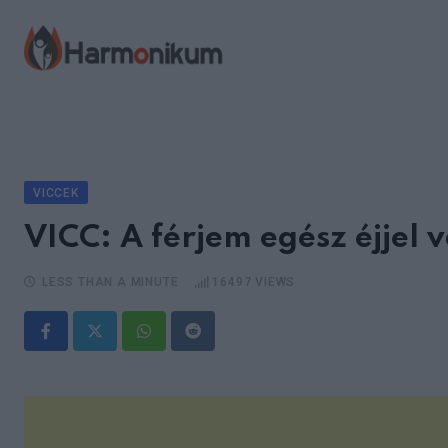
Skip
to
content
VICCEK
VICC: A férjem egész éjjel 
LESS THAN A MINUTE
16497
VIEWS
Whatsapp
Reddit