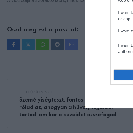
A vicc célja a szórakoztatás, nincs szándékunkban senkit s
web or d
I want t
or app.
Oszd meg ezt a posztot:
I want t
I want t
Whatsapp
Reddit
Share
authenti
via
Email
ELŐZŐ POSZT
Személyiségteszt: fontos dolgot árul el
rólad az, ahogyan a hüvelykujjaidat
tartod, amikor a kezeidet összefogod