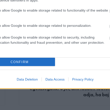
em megbántani!
evice identifiers in apps.
o allow Google to enable storage related to functionality of the website
o allow Google to enable storage related to personalization.
o allow Google to enable storage related to security, including
cation functionality and fraud prevention, and other user protection.
CONFIRM
KÖVETKEZŐ POS
Data Deletion
Data Access
Privacy Policy
Fülünk megmutatja, hogy ál
egészségünk: 8 jel, ami időben tudtu
adja, ha baj