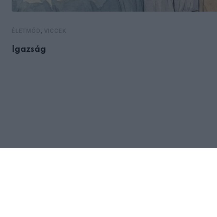
,
ÉLETMÓD
VICCEK
Igazság