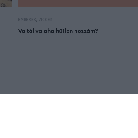
,
EMBEREK
VICCEK
Voltál valaha hűtlen hozzám?