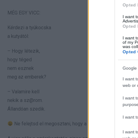
Opted 
MÉG EGY VICC:
I want 
Advertis
Opted 
Kérdezi a tyúkocska
a kutyától:
I want t
of my P
was col
– Hogy létezik,
Opted 
hogy téged
nem esznek
Google 
meg az emberek?
I want t
web or d
– Valamire kell
I want t
nekik a sz@rom.
purpose
Állandóan szedik.
I want 
Ne felejtsd el megosztani, hogy a barátaid is nevessenek
I want t