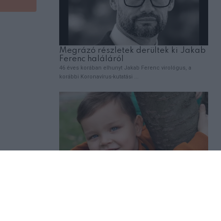
,
EMBEREK
VICCEK
A férj felhívja a feleségét