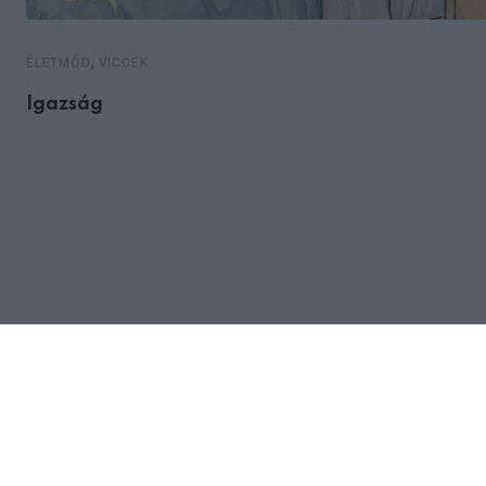
,
ÉLETMÓD
VICCEK
Igazság