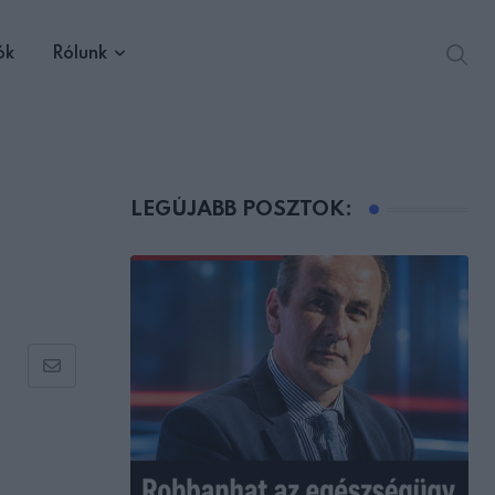
ók
Rólunk
LEGÚJABB POSZTOK:
Share
via
Email