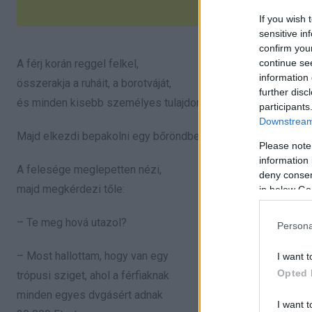
If you wish 
sensitive in
confirm you
continue se
A férj korán reggel felkel,
information 
összerakja a ruháit, a borotváját,
further disc
és minden kisebb személyes tulajdonát.
participants
Downstream 
Majd elkezdi bepakolni egy bőröndbe.
Please note
information 
A felesége meglepetten nézi,
deny consent
majd megkérdezi tőle:
in below Go
– Te meg hová utazol?
Persona
– Most hallottam, hogy van egy
I want t
Opted 
trópusi sziget, ahol a férfiaknak
minden egyes dvgásért adnak
I want t