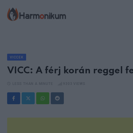
Skip
to
content
VICCEK
VICC: A férj korán reggel fe
LESS THAN A MINUTE
9303
VIEWS
Whatsapp
Reddit