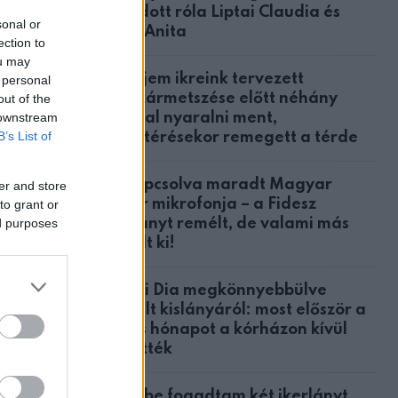
mondott róla Liptai Claudia és
sonal or
Ábel Anita
ection to
ou may
A férjem ikreink tervezett
 personal
császármetszése előtt néhány
out of the
nappal nyaralni ment,
 downstream
B’s List of
hazatérésekor remegett a térde
Bekapcsolva maradt Magyar
er and store
Péter mikrofonja – a Fidesz
to grant or
botrányt remélt, de valami más
ed purposes
derült ki!
Nyári Dia megkönnyebbülve
mesélt kislányáról: most először a
teljes hónapot a kórházon kívül
töltötték
Örökbe fogadtam két ikerlányt,