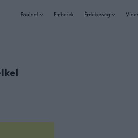
Főoldal
Emberek
Érdekesség
Vide
lkel