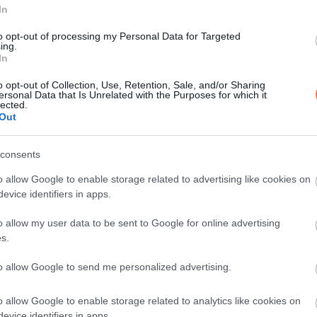
In
to opt-out of processing my Personal Data for Targeted
ing.
In
o opt-out of Collection, Use, Retention, Sale, and/or Sharing
ersonal Data that Is Unrelated with the Purposes for which it
lected.
Out
consents
o allow Google to enable storage related to advertising like cookies on
evice identifiers in apps.
o allow my user data to be sent to Google for online advertising
s.
to allow Google to send me personalized advertising.
 egy jót!
o allow Google to enable storage related to analytics like cookies on
em megbántani!
evice identifiers in apps.