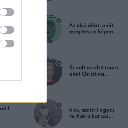
mindannyian
sejtettünk
Az első állat, amit
meglátsz a képen,
elárulja legrosszabb
tulajdonságodat
Ez volt az első tünet,
amit Christina
Applegate éveken
át félreértett, pedig
ZT
a szklerózis
enül
multiplex
zóta
egyértelmű jele volt
it !
5 ok, amiért egyes
férfiak a karcsú
nőket részesítik