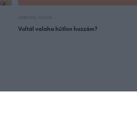
,
EMBEREK
VICCEK
Voltál valaha hűtlen hozzám?