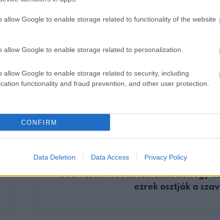
o allow Google to enable storage related to functionality of the website
o allow Google to enable storage related to personalization.
o allow Google to enable storage related to security, including
cation functionality and fraud prevention, and other user protection.
CONFIRM
KÖVETKEZŐ POS
Data Deletion
Data Access
Privacy Policy
Nyugdíjas Marikanéni olyan kegyetl
beolvasott Novák Katalinnak hogy a
ezrek osztják a szava