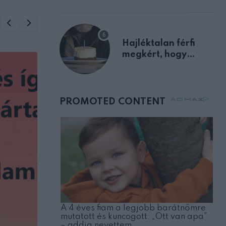
előnyben
Hajléktalan férfi
megkért, hogy
vegyek neki kávét a
születésnapján –
órákkal később
mellettem ült az első
osztályon