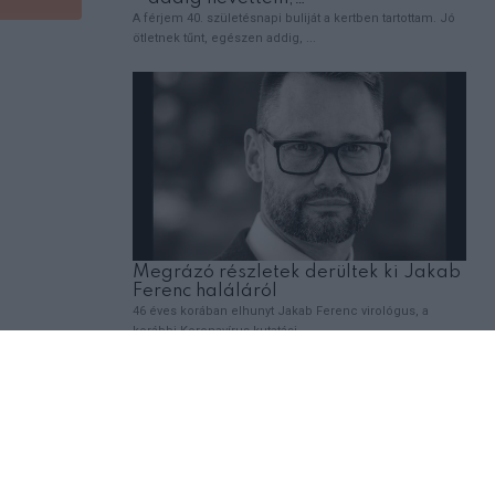
,
EMBEREK
VICCEK
A férj felhívja a feleségét