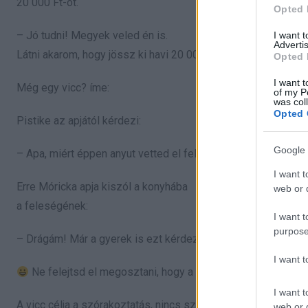
20 000 Ft-ot.
Opted 
– Jó tudni! Megyek veled én is.
I want 
Advertis
Látni akarom, hogy jössz ki havi 20 000 Ft-ból!
Opted 
I want t
Még egy vicc? íme:
of my P
was col
Opted 
Pistike az apjától kérdezi:
Google 
– Apa, miért éppen anyut vetted el feleségül?
I want t
Erre Móricka apja kiszól a konyhába
web or d
a feleségének:
I want t
purpose
– Drágám! Már a gyerek is ezt kérdezi!
I want 
Ne felejtsd el megosztani, hogy a barátaid is nevessenek
I want t
A vicc célja a szórakoztatás, nincs szándékunkban senkit s
web or d