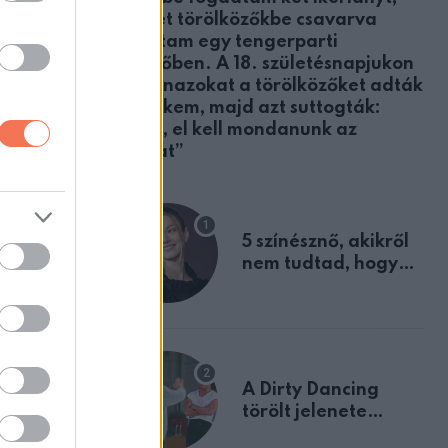
akiket törölközőkbe csavarva
találtam egy tengerparti
öltözőben. A 18. születésnapjukon
ugyanazokat a törölközőket adták
át nekem, majd azt suttogták:
„Apa, el kell mondanunk az
igazat”
5 színésznő, akikről
nem tudtad, hogy
fiúként születtek
A Dirty Dancing
törölt jelenete
megerősíti azt, amit