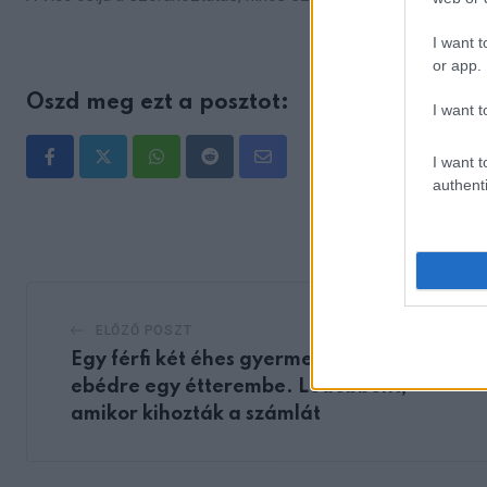
I want t
or app.
Oszd meg ezt a posztot:
I want t
I want t
Whatsapp
Reddit
Share
authenti
via
Email
ELŐZŐ POSZT
Egy férfi két éhes gyermeket hívott meg
ebédre egy étterembe. Ledöbbent,
amikor kihozták a számlát