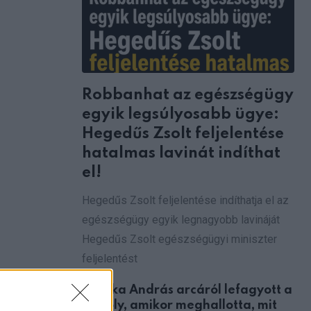
Robbanhat az egészségügy
egyik legsúlyosabb ügye:
Hegedűs Zsolt feljelentése
hatalmas lavinát indíthat
el!
Hegedűs Zsolt feljelentése indíthatja el az
egészségügy egyik legnagyobb lavináját
Hegedűs Zsolt egészségügyi miniszter
feljelentést
Csonka András arcáról lefagyott a
mosoly, amikor meghallotta, mit