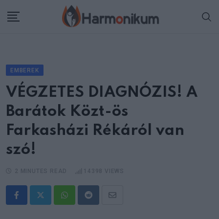
Skip
to
content
EMBEREK
VÉGZETES DIAGNÓZIS! A
Barátok Közt-ös
Farkasházi Rékáról van
szó!
2 MINUTES READ
14398
VIEWS
Whatsapp
Reddit
Share
via