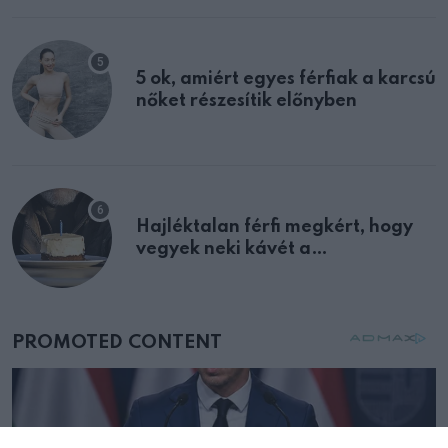
5 ok, amiért egyes férfiak a karcsú
nőket részesítik előnyben
Hajléktalan férfi megkért, hogy
vegyek neki kávét a
születésnapján – órákkal később
mellettem ült az első osztályon