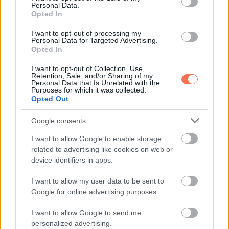
Personal Data.
Opted In
I want to opt-out of processing my
ELŐZŐ POSZT
Personal Data for Targeted Advertising.
Hány delfint találsz a képen?
Opted In
I want to opt-out of Collection, Use,
Retention, Sale, and/or Sharing of my
Personal Data that Is Unrelated with the
Purposes for which it was collected.
Opted Out
Google consents
KÖVETKEZŐ POSZT
Megérkezett a nagy Karácsonyi horoszkóp!
I want to allow Google to enable storage
:Kos – Bika – Ikrek-Rák-Oroszlán-Szűz-
related to advertising like cookies on web or
Mérleg-Skorpió-Nyilas-Bak – Vízöntő –
device identifiers in apps.
Halak figyelem!
I want to allow my user data to be sent to
Google for online advertising purposes.
I want to allow Google to send me
personalized advertising.