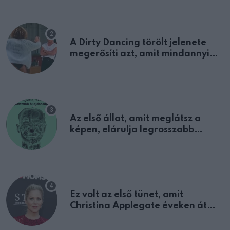
A Dirty Dancing törölt jelenete
megerősíti azt, amit mindannyian
sejtettünk
Az első állat, amit meglátsz a
képen, elárulja legrosszabb
tulajdonságodat
Ez volt az első tünet, amit
Christina Applegate éveken át
félreértett, pedig a szklerózis
multiplex egyértelmű jele volt