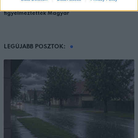
Most jött a drámai üzenet: Ausztriából
figyelmeztették Magyar
LEGÚJABB POSZTOK: