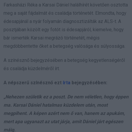
Farkasházi Réka a Karsai Dániel halálhírét követően osztotta
meg a saját fájdalmát és családja történetét. Elmondta, hogy
édesapjánál a nyár folyamán diagnosztizálták az ALS-t. A
posztjában közölt egy fotót is édesapjáról, kiemelve, hogy
bár ismerték Karsai megrázó történetét, mégis
megdöbbentette őket a betegség valósága és súlyossága.
A színésznő bejegyzésében a betegség kegyetlenségéről
és családja küzdelméről írt.
A népszerű színésznő ezt
írta
bejegyzésében:
„Nehezen születik ez a poszt. De nem véletlen, hogy éppen
ma. Karsai Dániel hatalmas küzdelem után, most
megpihent. A képen azért nem ő van, hanem az apukám,
mert apa ugyanazt az utat járja, amit Dániel járt egészen
máig.