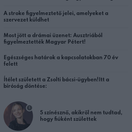
A stroke figyelmeztető jelei, amelyeket a
szervezet küldhet
Most jött a drámai üzenet: Ausztriából
figyelmeztették Magyar Pétert!
Egészséges határok a kapcsolatokban 70 év
felett
Ítélet született a Zsolti bácsi-ügyben!Itt a
bíróság döntése:
5 színésznő, akikről nem tudtad,
hogy fiúként születtek