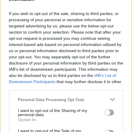
De, ha lehet ezt szépen csinálni, akkor a szüleim így
If you wish to opt-out of the sale, sharing to third parties, or
teszik.Ahogy Dániel is tette. Harcosan. A méltatlanságban
processing of your personal or sensitive information for
is méltón.
targeted advertising by us, please use the below opt-out
section to confirm your selection. Please note that after your
opt-out request is processed you may continue seeing
Nem szeretnék »haknizni« ezzel a történettel. De az élet
interest-based ads based on personal information utilized by
nem mindig habos-babos. Köszönöm a megértést”
us or personal information disclosed to third parties prior to
your opt-out. You may separately opt-out of the further
Forrás
disclosure of your personal information by third parties on the
IAB’s list of downstream participants. This information may
also be disclosed by us to third parties on the
IAB’s List of
Downstream Participants
that may further disclose it to other
third parties.
Oszd meg ezt a posztot:
Please note that this website/app uses one or more Google
Personal Data Processing Opt Outs
services and may gather and store information including but
Whatsapp
Reddit
Share
not limited to your visit or usage behaviour. You may click to
I want to opt-out of the Sharing of my
personal data.
via
grant or deny consent to Google and its third-party tags to
Opted In
use your data for below specified purposes in below Google
Email
consent section.
I want to opt-out of the Sale of my