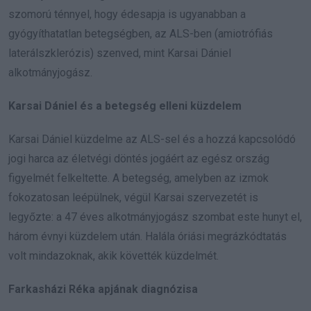
szomorú ténnyel, hogy édesapja is ugyanabban a
gyógyíthatatlan betegségben, az ALS-ben (amiotrófiás
laterálszklerózis) szenved, mint Karsai Dániel
alkotmányjogász.
Karsai Dániel és a betegség elleni küzdelem
Karsai Dániel küzdelme az ALS-sel és a hozzá kapcsolódó
jogi harca az életvégi döntés jogáért az egész ország
figyelmét felkeltette. A betegség, amelyben az izmok
fokozatosan leépülnek, végül Karsai szervezetét is
legyőzte: a 47 éves alkotmányjogász szombat este hunyt el,
három évnyi küzdelem után. Halála óriási megrázkódtatás
volt mindazoknak, akik követték küzdelmét.
Farkasházi Réka apjának diagnózisa