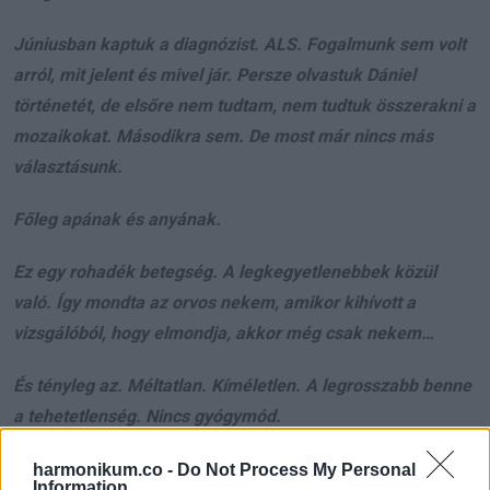
Júniusban kaptuk a diagnózist. ALS. Fogalmunk sem volt
arról, mit jelent és mivel jár. Persze olvastuk Dániel
történetét, de elsőre nem tudtam, nem tudtuk összerakni a
mozaikokat. Másodikra sem. De most már nincs más
választásunk.
Főleg apának és anyának.
Ez egy rohadék betegség. A legkegyetlenebbek közül
való. Így mondta az orvos nekem, amikor kihívott a
vizsgálóból, hogy elmondja, akkor még csak nekem…
És tényleg az. Méltatlan. Kíméletlen. A legrosszabb benne
a tehetetlenség. Nincs gyógymód.
Egyedül maradtunk. Mindenki küzdi a sajátját.
harmonikum.co -
Do Not Process My Personal
Information