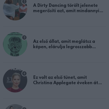
A Dirty Dancing törölt jelenete
megerősíti azt, amit mindannyian
sejtettünk
Az első állat, amit meglátsz a
képen, elárulja legrosszabb
tulajdonságodat
Ez volt az első tünet, amit
Christina Applegate éveken át
félreértett, pedig a szklerózis
multiplex egyértelmű jele volt