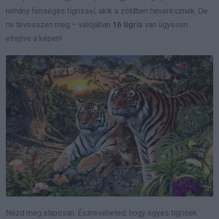
néhány fenséges tigrissel, akik a zöldben heverésznek. De
ne tévesszen meg – valójában
16 tigris
van ügyesen
elrejtve a képen!
Nézd meg alaposan. Észreveheted, hogy egyes tigrisek