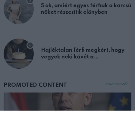
5 ok, amiért egyes férfiak a karcsú
nőket részesítik előnyben
Hajléktalan férfi megkért, hogy
vegyek neki kávét a
születésnapján – órákkal később
mellettem ült az első osztályon