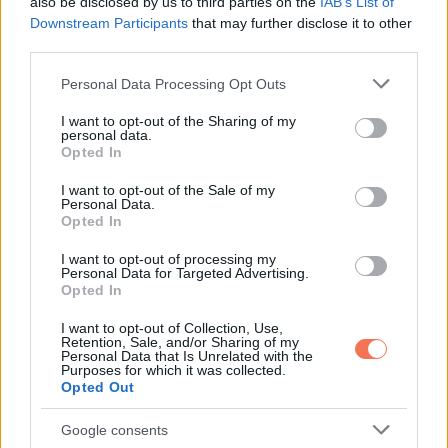
also be disclosed by us to third parties on the
IAB’s List of
Downstream Participants
that may further disclose it to other
Azok számára, akik boldogulnak a matematikai kihívásokkal,
third parties.
itt van még egy, hogy próbára tegye agyi erejét. Hány
Please note that this website/app uses one or more Google
négyzetet tudsz megszámolni ezen a képen?
Personal Data Processing Opt Outs
services and may gather and store information including but
not limited to your visit or usage behaviour. You may click to
I want to opt-out of the Sharing of my
personal data.
grant or deny consent to Google and its third-party tags to
Opted In
use your data for below specified purposes in below Google
consent section.
I want to opt-out of the Sale of my
Personal Data.
Opted In
I want to opt-out of processing my
Personal Data for Targeted Advertising.
Opted In
I want to opt-out of Collection, Use,
Retention, Sale, and/or Sharing of my
Personal Data that Is Unrelated with the
Purposes for which it was collected.
Opted Out
Google consents