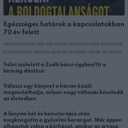
Egészséges határok a kapcsolatokban
70 év felett
Hetvenéves kor után sok minden elcsendesedik körülöttünk,
a gondolataink azonban gyakran tisztábbá válnak. Az ember
Ítélet született a Zsolti bácsi-ügyben!Itt a
bíróság döntése:
Válassz egy könyvet a három közül:
megmutathatja, milyen nagy változás közeledik
az életedben
A lányom két év kemoterápia után
megkongatta a győzelmi harangot. Már éppen
elhagytuk volna a kórházat, amikor az orvosa