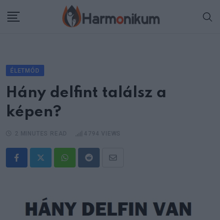
Skip
to
content
ÉLETMÓD
Hány delfint találsz a
képen?
2 MINUTES READ
4794
VIEWS
Whatsapp
Reddit
Share
via
Email