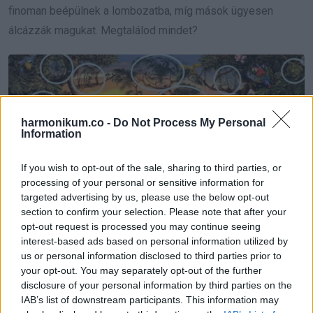
finoman beépülnek a lombozatba, míg mások ügyesen
álcázzák magukat. Megtalálod mindet?
harmonikum.co -
Do Not Process My Personal
Information
If you wish to opt-out of the sale, sharing to third parties, or
processing of your personal or sensitive information for
targeted advertising by us, please use the below opt-out
section to confirm your selection. Please note that after your
opt-out request is processed you may continue seeing
interest-based ads based on personal information utilized by
us or personal information disclosed to third parties prior to
your opt-out. You may separately opt-out of the further
disclosure of your personal information by third parties on the
Egy bónusz négyzet alakú puzzle
IAB’s list of downstream participants. This information may