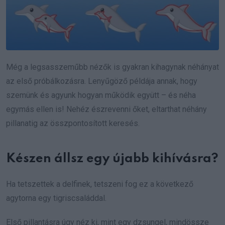
Még a legsasszeműbb nézők is gyakran kihagynak néhányat
az első próbálkozásra. Lenyűgöző példája annak, hogy
szemünk és agyunk hogyan működik együtt – és néha
egymás ellen is! Nehéz észrevenni őket, eltarthat néhány
pillanatig az összpontosított keresés.
Készen állsz egy újabb kihívásra?
Ha tetszettek a delfinek, tetszeni fog ez a következő
agytorna egy tigriscsaláddal.
Első pillantásra úgy néz ki, mint egy dzsungel, mindössze