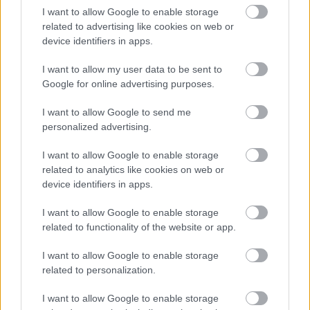
I want to allow Google to enable storage
related to advertising like cookies on web or
device identifiers in apps.
I want to allow my user data to be sent to
Google for online advertising purposes.
Először csak egy maroknyit látsz, de alaposan nézd meg. Ha
kitalált
40 négyzetet
, gratulálunk – megoldottad a rejtvényt!
I want to allow Google to send me
Ez a klasszikus fejtörő a kedvenc, gyakran megosztva olyan
personalized advertising.
platformokon, mint a WhatsApp, hogy a felhasználók
I want to allow Google to enable storage
kapcsolatban maradjanak és szórakoztassák.
related to analytics like cookies on web or
device identifiers in apps.
Miért szeretjük a fejtörőket?
I want to allow Google to enable storage
related to functionality of the website or app.
Az ilyen rejtvények nem csak szórakoztatóak – segítenek
I want to allow Google to enable storage
élesíteni a fókuszt, javítják a mintafelismerést, és
related to personalization.
megmozgatják az agyat. Akár delfinekre, tigrisekre, akár
I want to allow Google to enable storage
négyzetekre vadászol, ezek a kihívások arra emlékeztetnek