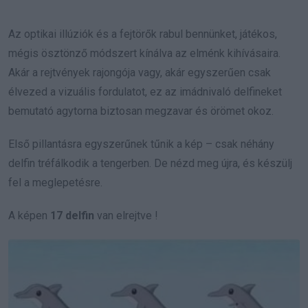
Az optikai illúziók és a fejtörők rabul bennünket, játékos,
mégis ösztönző módszert kínálva az elménk kihívásaira.
Akár a rejtvények rajongója vagy, akár egyszerűen csak
élvezed a vizuális fordulatot, ez az imádnivaló delfineket
bemutató agytorna biztosan megzavar és örömet okoz.
Első pillantásra egyszerűnek tűnik a kép – csak néhány
delfin tréfálkodik a tengerben. De nézd meg újra, és készülj
fel a meglepetésre.
A képen
17 delfin
van elrejtve !