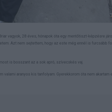
Briar vagyok, 28 éves, hónapok óta egy mentőtiszt-képzésre járo
etem. Azt nem sejtettem, hogy az este még ennél is furcsább fo
 most is bosszant az a sok apró, szívecskés vaj.
em valami aranyos kis tanfolyam. Gyerekkorom óta nem akartam 