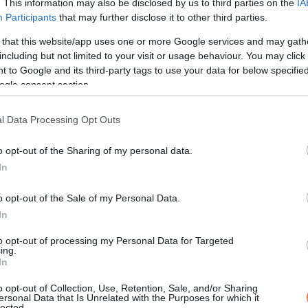
. This information may also be disclosed by us to third parties on the
IA
elét. A tésztámat tologattam, mert a gyomrom olyan volt, mintha 
Participants
that may further disclose it to other third parties.
 that this website/app uses one or more Google services and may gath
including but not limited to your visit or usage behaviour. You may click 
 to Google and its third-party tags to use your data for below specifi
ogle consent section.
l Data Processing Opt Outs
o opt-out of the Sharing of my personal data.
 le. „Sajnálom. Egyszerűen már nem érzem azt a lelkesedést.”
In
o opt-out of the Sale of my Personal Data.
In
to opt-out of processing my Personal Data for Targeted
ing.
In
o opt-out of Collection, Use, Retention, Sale, and/or Sharing
ersonal Data that Is Unrelated with the Purposes for which it
lected.