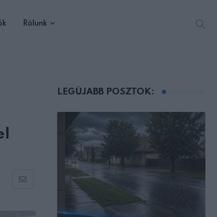
ók
Rólunk
LEGÚJABB POSZTOK:
el
Share
via
Email