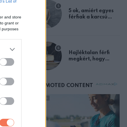
B’s List of
egyértelmű jele volt
lépcsőn
5 ok, amiért egyes
férfiak a karcsú
er and store
to grant or
nőket részesítik
ed purposes
előnyben
Hajléktalan férfi
megkért, hogy
vegyek neki kávét a
születésnapján –
órákkal később
mellettem ült az első
osztályon