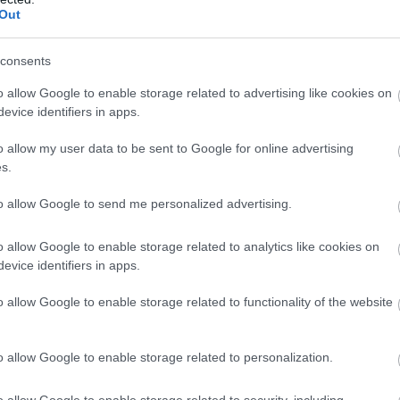
Out
llja. „Nem látok jövőt. Azt hittem, látok, de nem.”
consents
o allow Google to enable storage related to advertising like cookies on
evice identifiers in apps.
o allow my user data to be sent to Google for online advertising
zésre figyeljek. Azt mondtad, támogatni fogsz, amíg végzek.”
s.
tam, hogy segítettem. Azt mondom, hogy nem bírom tovább.”
to allow Google to send me personalized advertising.
o allow Google to enable storage related to analytics like cookies on
evice identifiers in apps.
, hogy vége.”
o allow Google to enable storage related to functionality of the website
o allow Google to enable storage related to personalization.
o allow Google to enable storage related to security, including