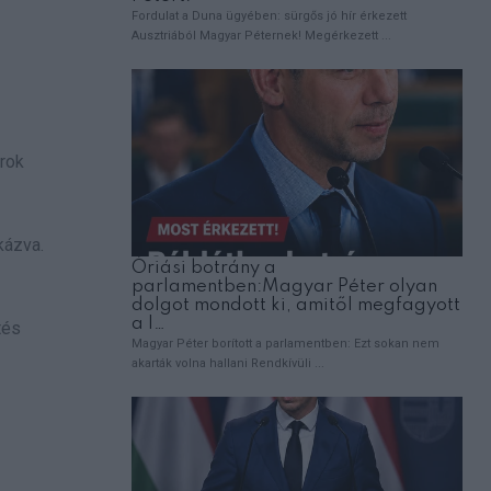
árok
kázva.
tés