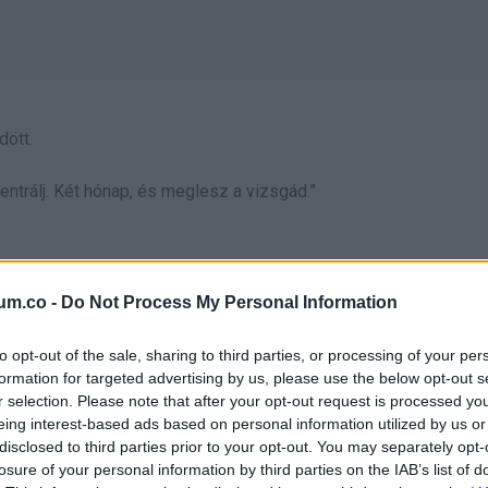
dött.
centrálj. Két hónap, és meglesz a vizsgád.”
um.co -
Do Not Process My Personal Information
to opt-out of the sale, sharing to third parties, or processing of your per
formation for targeted advertising by us, please use the below opt-out s
er azt hinné, az asztal mellé jár egy eljegyzési gyűrű is. Rózsák
r selection. Please note that after your opt-out request is processed y
eing interest-based ads based on personal information utilized by us or
y lenne. A pincér „szerelmespárnak” hívott minket, én meg
disclosed to third parties prior to your opt-out. You may separately opt-
losure of your personal information by third parties on the IAB’s list of