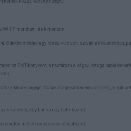
 nem kérnek hozzá kedves hangot.”
 a Wi-Fi” mondtam, és kimentem.
ni. Odakint minden egy rossz vicc volt: szívek a kirakatokban, p
talon az EMT-könyvem, a naptárban a végső vizsga napja bekari
adni.
izette a lakbér nagyját. Voltak megtakarításaim, de nem „meglepe
gy sikátorból, egy bár és egy butik között.
a szemetes mellett összeesve rángatózott.