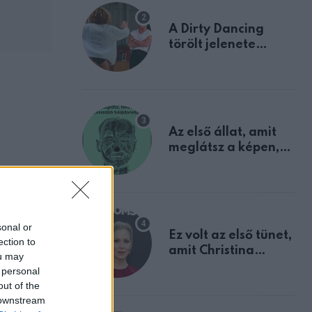
A Dirty Dancing
törölt jelenete
megerősíti azt, amit
mindannyian
sejtettünk
Az első állat, amit
meglátsz a képen,
elárulja legrosszabb
tulajdonságodat
sonal or
Ez volt az első tünet,
ection to
amit Christina
, halk
ou may
Applegate éveken
 personal
át félreértett, pedig
out of the
a szklerózis
 downstream
multiplex