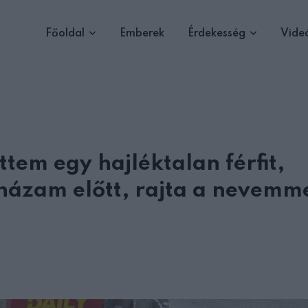
Főoldal
Emberek
Érdekesség
Vide
tem egy hajléktalan férfit,
házam előtt, rajta a nevemm