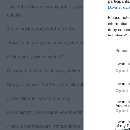
participants
Jace túl szélesen mosolygott. Tíz perc alatt megitta a bor f
Downstream 
gurulna.
Please note
information 
A vacsora közepén letette a villát.
deny consent
in below Go
„Briar, azt hiszem, én nem vagyok benne ebben úgy, mint te.”
Persona
Pislogtam. „Ugye viccelsz?”
I want t
Ő nyugodt maradt, mintha egy kellemetlen rendelést mondana
Opted 
I want t
Négy év. Ennyire futotta: „nem lelkesít”.
Opted 
„Nem lelkesít” ismételtem meg.
I want 
Advertis
Opted 
Felsóhajtott. „Nem akarok veszekedni.”
I want t
of my P
„Nem is veszekedem. Azt kérdezem, ez mit jelent.”
was col