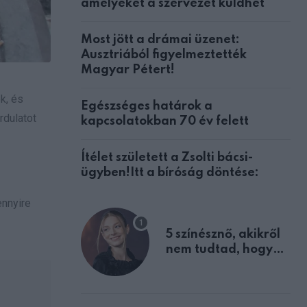
amelyeket a szervezet küldhet
Most jött a drámai üzenet:
Ausztriából figyelmeztették
Magyar Pétert!
k, és
Egészséges határok a
rdulatot
kapcsolatokban 70 év felett
Ítélet született a Zsolti bácsi-
ügyben!Itt a bíróság döntése:
ennyire
5 színésznő, akikről
nem tudtad, hogy
fiúként születtek