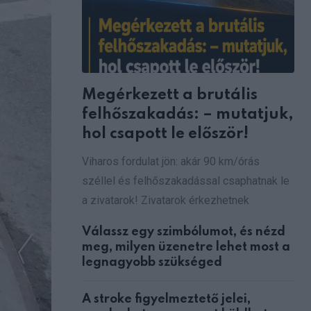
Megérkezett a brutális
felhőszakadás: – mutatjuk,
hol csapott le először!
Viharos fordulat jön: akár 90 km/órás
széllel és felhőszakadással csaphatnak le
a zivatarok! Zivatarok érkezhetnek
Válassz egy szimbólumot, és nézd
meg, milyen üzenetre lehet most a
legnagyobb szükséged
A stroke figyelmeztető jelei,