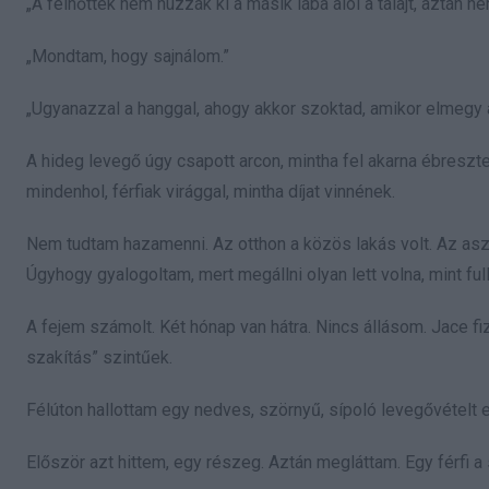
„A felnőttek nem húzzák ki a másik lába alól a talajt, aztán
„Mondtam, hogy sajnálom.”
„Ugyanazzal a hanggal, ahogy akkor szoktad, amikor elmegy
A hideg levegő úgy csapott arcon, mintha fel akarna ébreszte
mindenhol, férfiak virággal, mintha díjat vinnének.
Nem tudtam hazamenni. Az otthon a közös lakás volt. Az asz
Úgyhogy gyalogoltam, mert megállni olyan lett volna, mint full
A fejem számolt. Két hónap van hátra. Nincs állásom. Jace f
szakítás” szintűek.
Félúton hallottam egy nedves, szörnyű, sípoló levegővételt e
Először azt hittem, egy részeg. Aztán megláttam. Egy férfi 