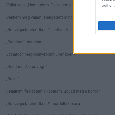
Vállat vont. „Nem tudom. Csak nem érzem.”
authenti
Bennem meg valami elengedett mindent.
„Beszéljünk felnőttként” csattant fel.
„Rendben” mondtam.
Láthatóan megkönnyebbült. „Rendben?”
„Rendben. Akkor vége.”
„Briar…”
Felálltam, felkaptam a kabátom. „Igyad meg a borod.”
„Beszéljünk felnőttként!” mordult rám újra.