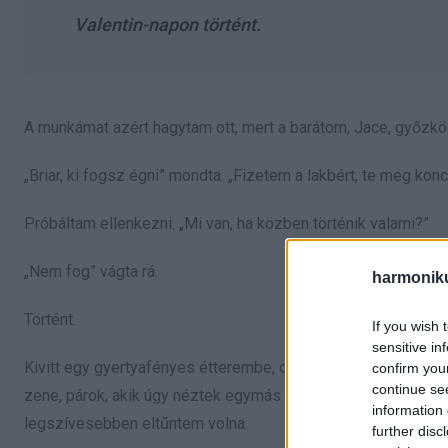
Valentin-napon történt.
A munkámat azért hagytam ott, mert a barátom, Jace, győzkö
„Briar, ki fogsz égni” mondta. „Fizetem a lakbért, te meg kon
Próbáltam ellenkezni. „Mi van, ha közben történik valami?”
„Nem fog” vágta rá.
harmonik
Történt.
If you wish 
sensitive in
Kivitt egy gyertyafényes étterembe, olyan helyre, ahol az emb
confirm you
continue se
zene, párok, akik úgy néztek egymás szemébe, mintha versen
information 
legszívesebben eltűntem volna.
further disc