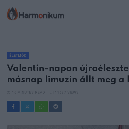
Skip
to
content
ÉLETMÓD
Valentin-napon újraélesztet
másnap limuzin állt meg a 
10 MINUTES READ
11687
VIEWS
Whatsapp
Reddit