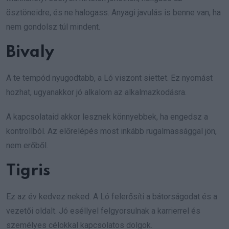
ösztöneidre, és ne halogass. Anyagi javulás is benne van, ha
nem gondolsz túl mindent.
Bivaly
A te tempód nyugodtabb, a Ló viszont siettet. Ez nyomást
hozhat, ugyanakkor jó alkalom az alkalmazkodásra.
A kapcsolataid akkor lesznek könnyebbek, ha engedsz a
kontrollból. Az előrelépés most inkább rugalmassággal jön,
nem erőből.
Tigris
Ez az év kedvez neked. A Ló felerősíti a bátorságodat és a
vezetői oldalt. Jó eséllyel felgyorsulnak a karrierrel és
személyes célokkal kapcsolatos dolgok.