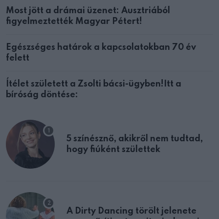
Most jött a drámai üzenet: Ausztriából
figyelmeztették Magyar Pétert!
Egészséges határok a kapcsolatokban 70 év
felett
Ítélet született a Zsolti bácsi-ügyben!Itt a
bíróság döntése:
5 színésznő, akikről nem tudtad,
hogy fiúként születtek
A Dirty Dancing törölt jelenete