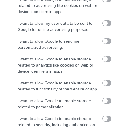
related to advertising like cookies on web or
Jó év lehet bizalom helyrehozására, vagy arra, hogy lezárd,
device identifiers in apps.
ami már nem passzol hozzád.
I want to allow my user data to be sent to
Disznó
Google for online advertising purposes.
I want to allow Google to send me
A fejlődés most bátorságon múlik. A Ló arra biztat, hogy
personalized advertising.
vállalj be olyasmit, amit eddig inkább elkerültél.
I want to allow Google to enable storage
A szerelem és a bőség könnyebben áramlik, ha nem
related to analytics like cookies on web or
device identifiers in apps.
kérdőjelezed meg folyton az értékedet.
I want to allow Google to enable storage
Zárógondolat
related to functionality of the website or app.
I want to allow Google to enable storage
A Ló éve nem a biztonsági játék éve. Inkább a mozgásról, az
related to personalization.
őszinteségről és a lendületről szól.
I want to allow Google to enable storage
Minden jegynek ugyanazt üzeni, indulj el abba az irányba, ami
related to security, including authentication