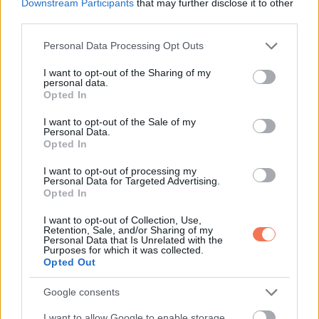
A Ló támogatja a gyors és okos megoldásokat, de a
Downstream Participants
that may further disclose it to other
third parties.
kerülőutak visszaüthetnek. Maradj tiszta és őszinte, így a
siker gyorsabban jön.
Please note that this website/app uses one or more Google
Personal Data Processing Opt Outs
services and may gather and store information including but
not limited to your visit or usage behaviour. You may click to
I want to opt-out of the Sharing of my
Kakas
personal data.
grant or deny consent to Google and its third-party tags to
Opted In
use your data for below specified purposes in below Google
A maximalizmus most próbára kerül. A Ló inkább cselekvést
consent section.
I want to opt-out of the Sale of my
Personal Data.
kér, mint elemzést.
Opted In
Ha elengeded a túl szoros irányítást, váratlan eredményeket
I want to opt-out of processing my
Personal Data for Targeted Advertising.
kaphatsz, főleg pénzügyekben és hosszabb távú tervekben.
Opted In
Kutya
I want to opt-out of Collection, Use,
Retention, Sale, and/or Sharing of my
Personal Data that Is Unrelated with the
Purposes for which it was collected.
A hűség és a tisztesség most kifejezetten megtérül. A Ló
Opted Out
éve kiemeli az igazságérzetet, az őszinteséget és az
Google consents
önvédelem fontosságát.
I want to allow Google to enable storage