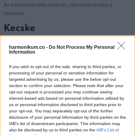
Az impatiencia lehet a buktató, nem mindenki bírja a
tempódat.
Kecske
A Ló éve arra tol, hogy kilépj az érzelmi biztonságból. Az
harmonikum.co -
Do Not Process My Personal
alkotó munkák jól mennek, főleg ha meg is mutatod őket
Information
másoknak.
If you wish to opt-out of the sale, sharing to third parties, or
processing of your personal or sensitive information for
Tarts határokat, hogy ne szívják le az energiádat, miközben
targeted advertising by us, please use the below opt-out
fejlődsz.
section to confirm your selection. Please note that after your
opt-out request is processed you may continue seeing
Majom
interest-based ads based on personal information utilized by
us or personal information disclosed to third parties prior to
your opt-out. You may separately opt-out of the further
A lehetőségek kapcsolatokon, beszélgetéseken,
disclosure of your personal information by third parties on the
üzeneteken keresztül érkezhetnek.
IAB’s list of downstream participants. This information may
also be disclosed by us to third parties on the
IAB’s List of