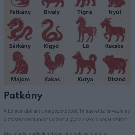
Patkány
A Ló éve kibillent a megszokottból. Te szeretsz tervezni és
biztosra menni, most viszont a gyors reakció sokat számít.
Munkahelyi esélyek hirtelen jöhetnek, hallgass az