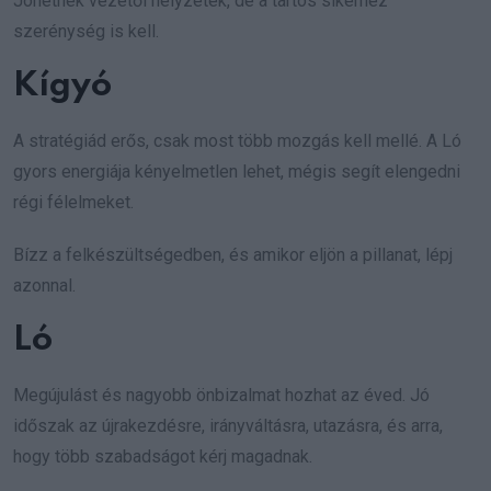
Jöhetnek vezetői helyzetek, de a tartós sikerhez
szerénység is kell.
Kígyó
A stratégiád erős, csak most több mozgás kell mellé. A Ló
gyors energiája kényelmetlen lehet, mégis segít elengedni
régi félelmeket.
Bízz a felkészültségedben, és amikor eljön a pillanat, lépj
azonnal.
Ló
Megújulást és nagyobb önbizalmat hozhat az éved. Jó
időszak az újrakezdésre, irányváltásra, utazásra, és arra,
hogy több szabadságot kérj magadnak.