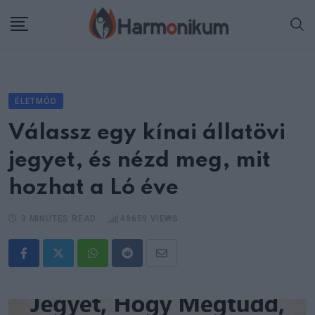
Skip
to
content
ÉLETMÓD
Válassz egy kínai állatövi
jegyet, és nézd meg, mit
hozhat a Ló éve
3 MINUTES READ
48659
VIEWS
Whatsapp
Reddit
Share
via
Email