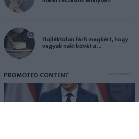
nőket részesítik előnyben
Hajléktalan férfi megkért, hogy
vegyek neki kávét a
születésnapján – órákkal később
mellettem ült az első osztályon