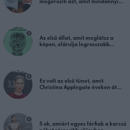
megerősíti azt, amit mindannyian
sejtettünk
Az első állat, amit meglátsz a
képen, elárulja legrosszabb
tulajdonságodat
Ez volt az első tünet, amit
Christina Applegate éveken át
félreértett, pedig a szklerózis
multiplex egyértelmű jele volt
5 ok, amiért egyes férfiak a karcsú