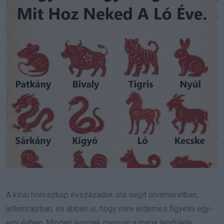
A kínai horoszkóp évszázadok óta segít önismeretben,
jellemrajzban, és abban is, hogy mire érdemes figyelni egy-
egy évben. Minden jegynek megvan a maga lendülete,