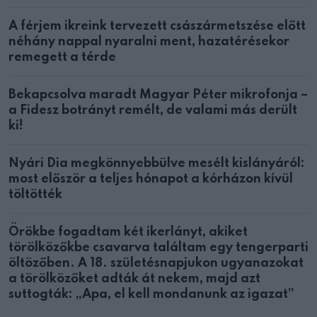
A férjem ikreink tervezett császármetszése előtt
néhány nappal nyaralni ment, hazatérésekor
remegett a térde
Bekapcsolva maradt Magyar Péter mikrofonja –
a Fidesz botrányt remélt, de valami más derült
ki!
Nyári Dia megkönnyebbülve mesélt kislányáról:
most először a teljes hónapot a kórházon kívül
töltötték
Örökbe fogadtam két ikerlányt, akiket
törölközőkbe csavarva találtam egy tengerparti
öltözőben. A 18. születésnapjukon ugyanazokat
a törölközőket adták át nekem, majd azt
suttogták: „Apa, el kell mondanunk az igazat”