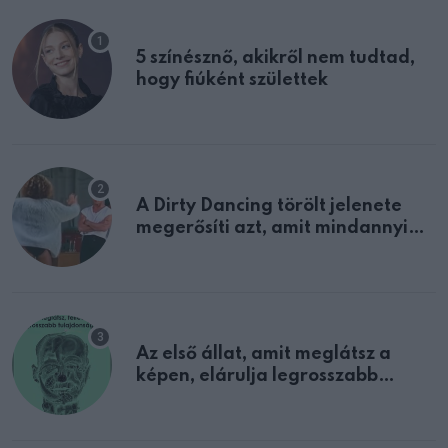
5 színésznő, akikről nem tudtad,
hogy fiúként születtek
A Dirty Dancing törölt jelenete
megerősíti azt, amit mindannyian
sejtettünk
Az első állat, amit meglátsz a
képen, elárulja legrosszabb
tulajdonságodat