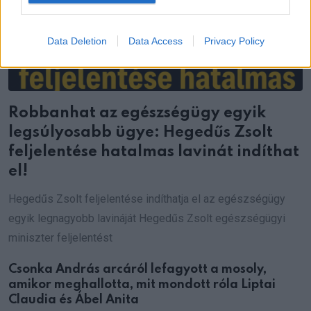
Data Deletion
Data Access
Privacy Policy
Robbanhat az egészségügy egyik
legsúlyosabb ügye: Hegedűs Zsolt
feljelentése hatalmas lavinát indíthat
el!
Hegedűs Zsolt feljelentése indíthatja el az egészségügy
egyik legnagyobb lavináját Hegedűs Zsolt egészségügyi
miniszter feljelentést
Csonka András arcáról lefagyott a mosoly,
amikor meghallotta, mit mondott róla Liptai
Claudia és Ábel Anita