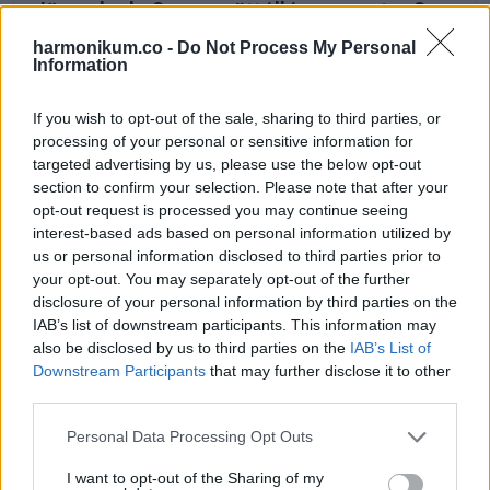
Jön a dupla 8-as együttállás augusztus 8-
án! Ezekre a csillagjegyekre mérhetetlen
harmonikum.co -
Do Not Process My Personal
Information
szerencse száll ebben az időszakban!
If you wish to opt-out of the sale, sharing to third parties, or
processing of your personal or sensitive information for
targeted advertising by us, please use the below opt-out
section to confirm your selection. Please note that after your
opt-out request is processed you may continue seeing
KÖVETKEZŐ POSZT
interest-based ads based on personal information utilized by
Emlékszel a „Hahó, Öcsi!” egykori édes
us or personal information disclosed to third parties prior to
gyerekszereplője! Az 59 éves Kovács
your opt-out. You may separately opt-out of the further
disclosure of your personal information by third parties on the
Krisztián így néz ki napjainkban
IAB’s list of downstream participants. This information may
also be disclosed by us to third parties on the
IAB’s List of
Downstream Participants
that may further disclose it to other
third parties.
További bejegyzések
Please note that this website/app uses one or more Google
Personal Data Processing Opt Outs
services and may gather and store information including but
not limited to your visit or usage behaviour. You may click to
I want to opt-out of the Sharing of my