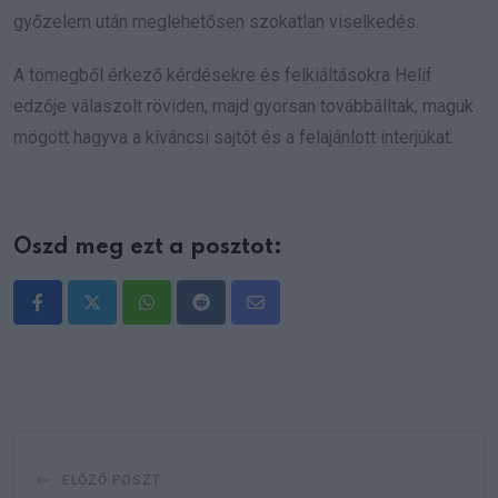
győzelem után meglehetősen szokatlan viselkedés.
A tömegből érkező kérdésekre és felkiáltásokra Helif
edzője válaszolt röviden, majd gyorsan továbbálltak, maguk
mögött hagyva a kíváncsi sajtót és a felajánlott interjúkat.
Oszd meg ezt a posztot:
Whatsapp
Reddit
Share
via
Email
ELŐZŐ POSZT