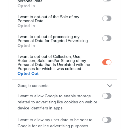
personal data.
grant or deny consent to Google and its third-party tags to
Opted In
use your data for below specified purposes in below Google
consent section.
I want to opt-out of the Sale of my
Personal Data.
Opted In
I want to opt-out of processing my
Personal Data for Targeted Advertising.
Opted In
I want to opt-out of Collection, Use,
Retention, Sale, and/or Sharing of my
Personal Data that Is Unrelated with the
Purposes for which it was collected.
Opted Out
Google consents
I want to allow Google to enable storage
related to advertising like cookies on web or
ÉRDEKESSÉG
device identifiers in apps.
Válassz egy kártyát, és megtudhatod, mi vár
I want to allow my user data to be sent to
rád
Google for online advertising purposes.