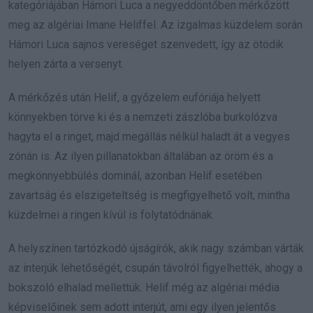
kategóriájában Hámori Luca a negyeddöntőben mérkőzött
meg az algériai Imane Heliffel. Az izgalmas küzdelem során
Hámori Luca sajnos vereséget szenvedett, így az ötödik
helyen zárta a versenyt.
A mérkőzés után Helif, a győzelem eufóriája helyett
könnyekben törve ki és a nemzeti zászlóba burkolózva
hagyta el a ringet, majd megállás nélkül haladt át a vegyes
zónán is. Az ilyen pillanatokban általában az öröm és a
megkönnyebbülés dominál, azonban Helif esetében
zavartság és elszigeteltség is megfigyelhető volt, mintha
küzdelmei a ringen kívül is folytatódnának.
A helyszínen tartózkodó újságírók, akik nagy számban várták
az interjúk lehetőségét, csupán távolról figyelhették, ahogy a
bokszoló elhalad mellettük. Helif még az algériai média
képviselőinek sem adott interjút, ami egy ilyen jelentős