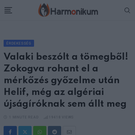
Skip
to
content
ÉRDEKESSÉG
Valaki beszólt a tömegből!
Zokogva rohant el a
mérkőzés győzelme után
Helif, még az algériai
újságíróknak sem állt meg
1 MINUTE READ
19418
VIEWS