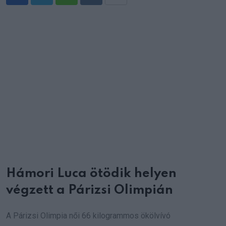
Whatsapp
Reddit
Share
via
Email
Hámori Luca ötödik helyen
végzett a Párizsi Olimpián
A Párizsi Olimpia női 66 kilogrammos ökölvívó