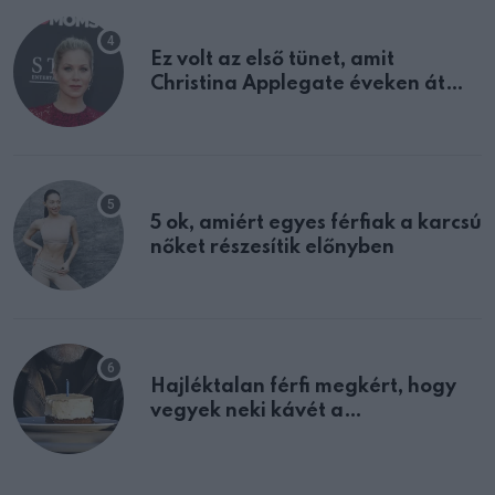
Ez volt az első tünet, amit
Christina Applegate éveken át
félreértett, pedig a szklerózis
multiplex egyértelmű jele volt
5 ok, amiért egyes férfiak a karcsú
nőket részesítik előnyben
Hajléktalan férfi megkért, hogy
vegyek neki kávét a
születésnapján – órákkal később
mellettem ült az első osztályon