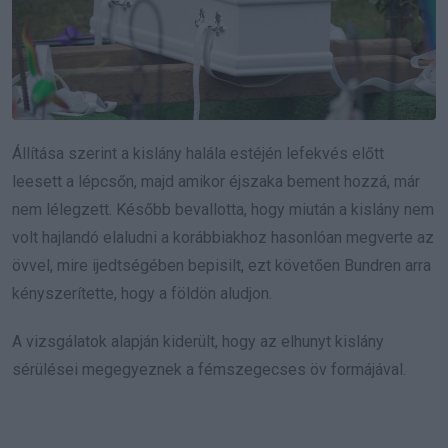
Állítása szerint a kislány halála estéjén lefekvés előtt
leesett a lépcsőn, majd amikor éjszaka bement hozzá, már
nem lélegzett. Később bevallotta, hogy miután a kislány nem
volt hajlandó elaludni a korábbiakhoz hasonlóan megverte az
övvel, mire ijedtségében bepisilt, ezt követően Bundren arra
kényszerítette, hogy a földön aludjon.
A vizsgálatok alapján kiderült, hogy az elhunyt kislány
sérülései megegyeznek a fémszegecses öv formájával.