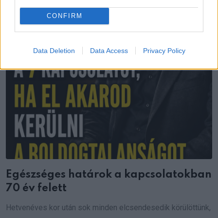
CONFIRM
Data Deletion
Data Access
Privacy Policy
Egészséges határok a kapcsolatokban
70 év felett
Hetvenéves kor után sok minden elcsendesedik körülöttünk,