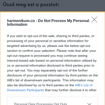
Oszd meg ezt a posztot:
Whatsapp
Reddit
Share
harmonikum.co -
Do Not Process My Personal
Information
via
Email
If you wish to opt-out of the sale, sharing to third parties, or
processing of your personal or sensitive information for
targeted advertising by us, please use the below opt-out
section to confirm your selection. Please note that after your
ELŐZŐ POSZT
opt-out request is processed you may continue seeing
Amit ez a buszsofőr tett ma a 6 hónapos kis
interest-based ads based on personal information utilized by
us or personal information disclosed to third parties prior to
Zalánkámért a Hősök terénél, az szóért
your opt-out. You may separately opt-out of the further
kiált..Ezt a buszsofőrt nagyon keresem.
disclosure of your personal information by third parties on the
IAB’s list of downstream participants. This information may
also be disclosed by us to third parties on the
IAB’s List of
Downstream Participants
that may further disclose it to other
third parties.
Please note that this website/app uses one or more Google
Personal Data Processing Opt Outs