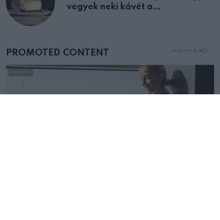
vegyek neki kávét a
születésnapján – órákkal később
mellettem ült az első osztályon