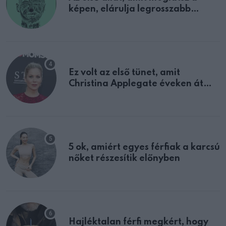
képen, elárulja legrosszabb
tulajdonságodat
Ez volt az első tünet, amit
Christina Applegate éveken át
félreértett, pedig a szklerózis
multiplex egyértelmű jele volt
5 ok, amiért egyes férfiak a karcsú
nőket részesítik előnyben
Hajléktalan férfi megkért, hogy