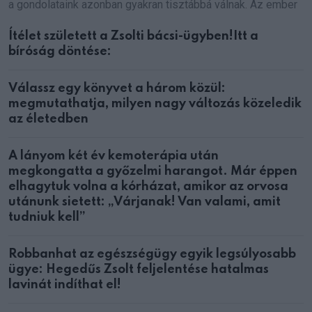
a gondolataink azonban gyakran tisztábbá válnak. Az ember
Ítélet született a Zsolti bácsi-ügyben!Itt a
bíróság döntése:
Válassz egy könyvet a három közül:
megmutathatja, milyen nagy változás közeledik
az életedben
A lányom két év kemoterápia után
megkongatta a győzelmi harangot. Már éppen
elhagytuk volna a kórházat, amikor az orvosa
utánunk sietett: „Várjanak! Van valami, amit
tudniuk kell”
Robbanhat az egészségügy egyik legsúlyosabb
ügye: Hegedűs Zsolt feljelentése hatalmas
lavinát indíthat el!