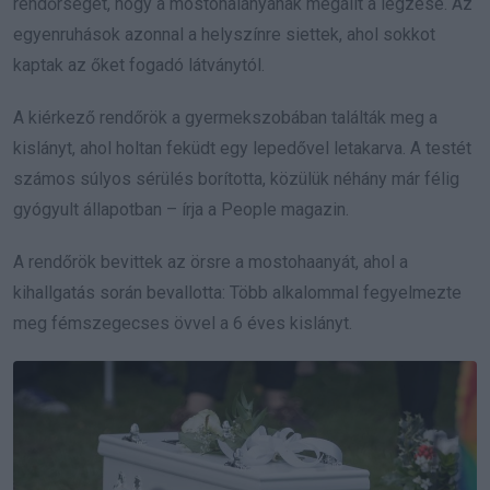
rendőrséget, hogy a mostohalányának megállt a légzése. Az
egyenruhások azonnal a helyszínre siettek, ahol sokkot
kaptak az őket fogadó látványtól.
A kiérkező rendőrök a gyermekszobában találták meg a
kislányt, ahol holtan feküdt egy lepedővel letakarva. A testét
számos súlyos sérülés borította, közülük néhány már félig
gyógyult állapotban – írja a People magazin.
A rendőrök bevittek az örsre a mostohaanyát, ahol a
kihallgatás során bevallotta: Több alkalommal fegyelmezte
meg fémszegecses övvel a 6 éves kislányt.