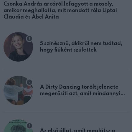
Csonka András arcáról lefagyott a mosoly,
amikor meghallotta, mit mondott róla Liptai
Claudia és Ábel Anita
5 színésznő, akikről nem tudtad,
hogy fiúként születtek
A Dirty Dancing törölt jelenete
megerősíti azt, amit mindannyian
sejtettünk
Az első állat, amit meglátsz a