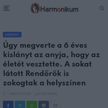
Skip
to
content
EMBEREK
Úgy megverte a 6 éves
kislányt az anyja, hogy az
életét vesztette. A sokat
látott Rendőrök is
zokogtak a helyszínen
1 MINUTE READ
5008
VIEWS