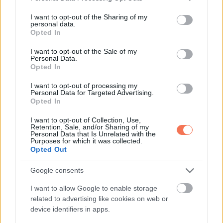
KÖVETKEZŐ POSZT
services and may gather and store information including but
Asszony a szeretőjével tölti a napot
not limited to your visit or usage behaviour. You may click to
I want to opt-out of the Sharing of my
personal data.
grant or deny consent to Google and its third-party tags to
Opted In
use your data for below specified purposes in below Google
consent section.
I want to opt-out of the Sale of my
Personal Data.
Opted In
További bejegyzések
I want to opt-out of processing my
Personal Data for Targeted Advertising.
Opted In
I want to opt-out of Collection, Use,
Retention, Sale, and/or Sharing of my
Personal Data that Is Unrelated with the
Purposes for which it was collected.
Opted Out
Google consents
I want to allow Google to enable storage
related to advertising like cookies on web or
device identifiers in apps.