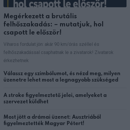
Megérkezett a brutális
felhőszakadás: – mutatjuk, hol
csapott le először!
Viharos fordulat jön: akár 90 km/órás széllel és
felhőszakadással csaphatnak le a zivatarok! Zivatarok
érkezhetnek
Válassz egy szimbólumot, és nézd meg, milyen
üzenetre lehet most a legnagyobb szükséged
A stroke figyelmeztető jelei, amelyeket a
szervezet küldhet
Most jött a drámai üzenet: Ausztriából
figyelmeztették Magyar Pétert!