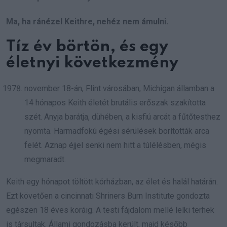
Ma, ha ránézel Keithre, nehéz nem ámulni.
Tíz év börtön, és egy
életnyi következmény
november 18-án, Flint városában, Michigan államban a
14 hónapos Keith életét brutális erőszak szakította
szét. Anyja barátja, dühében, a kisfiú arcát a fűtőtesthez
nyomta. Harmadfokú égési sérülések borították arca
felét. Aznap éjjel senki nem hitt a túlélésben, mégis
megmaradt.
Keith egy hónapot töltött kórházban, az élet és halál határán.
Ezt követően a cincinnati Shriners Burn Institute gondozta
egészen 18 éves koráig. A testi fájdalom mellé lelki terhek
is társultak. Állami gondozásba került, majd később