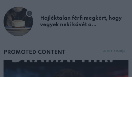
Hajléktalan férfi megkért, hogy
vegyek neki kávét a
születésnapján – órákkal később
mellettem ült az első osztályon