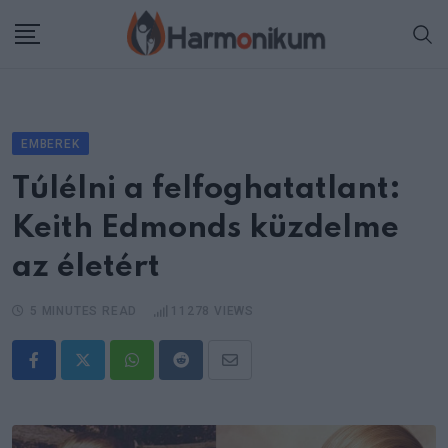
Skip
to
content
EMBEREK
Túlélni a felfoghatatlant:
Keith Edmonds küzdelme
az életért
5 MINUTES READ
11278
VIEWS
Whatsapp
Reddit
Share
via
Email