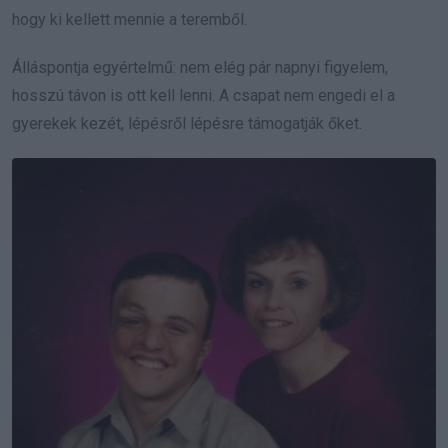
hogy ki kellett mennie a teremből.
Álláspontja egyértelmű: nem elég pár napnyi figyelem,
hosszú távon is ott kell lenni. A csapat nem engedi el a
gyerekek kezét, lépésről lépésre támogatják őket.