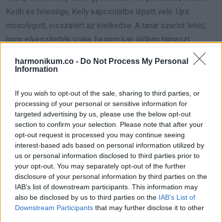
Keith és felesége, Kelly kapcsolatba lépett vele. Újra
mosolygott, visszatért az életkedve. A tanár szerint lehet,
hogy elveszítették volna, ha nem kap időben támaszt.
harmonikum.co -
Do Not Process My Personal
Keith úgy fogalmaz, sokan belül hordják a sebeiket. Nála
Information
kívül és belül is ott vannak, és épp ez teremti meg a
kapcsolatot másokkal.
If you wish to opt-out of the sale, sharing to third parties, or
processing of your personal or sensitive information for
targeted advertising by us, please use the below opt-out
section to confirm your selection. Please note that after your
opt-out request is processed you may continue seeing
interest-based ads based on personal information utilized by
us or personal information disclosed to third parties prior to
your opt-out. You may separately opt-out of the further
disclosure of your personal information by third parties on the
IAB’s list of downstream participants. This information may
also be disclosed by us to third parties on the
IAB’s List of
Downstream Participants
that may further disclose it to other
third parties.