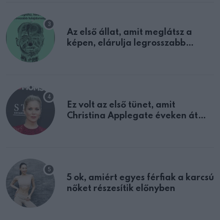
Az első állat, amit meglátsz a
képen, elárulja legrosszabb
tulajdonságodat
Ez volt az első tünet, amit
Christina Applegate éveken át
félreértett, pedig a szklerózis
multiplex egyértelmű jele volt
5 ok, amiért egyes férfiak a karcsú
nőket részesítik előnyben