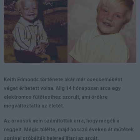
Keith Edmonds története akár már csecsemőként
véget érhetett volna. Alig 14 hónaposan arca egy
elektromos fűtőtesthez szorult, ami örökre
megváltoztatta az életét.
Az orvosok nem számítottak arra, hogy megéli a
reggelt. Mégis túlélte, majd hosszú éveken át műtétek
sorával próbálták helyreállítani az arcát.