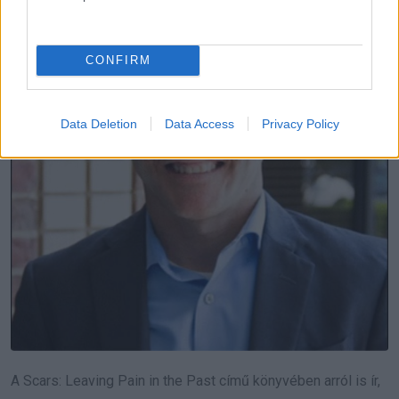
CONFIRM
Data Deletion
Data Access
Privacy Policy
A Scars: Leaving Pain in the Past című könyvében arról is ír,