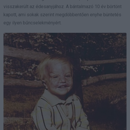
visszakerült az édesanyjához. A bántalmazó 10 év börtönt
kapott, ami sokak szerint megdöbbentően enyhe büntetés
egy ilyen bűncselekményért.