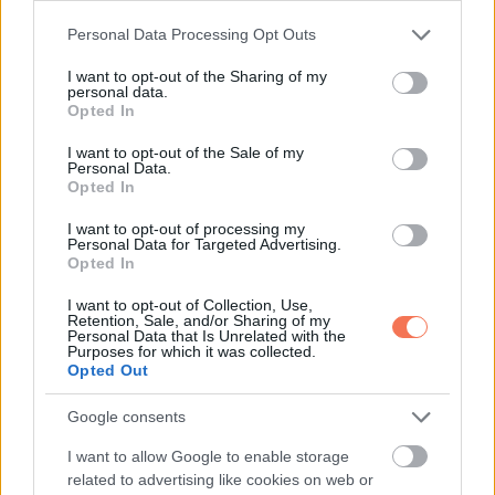
Please note that this website/app uses one or more Google
Personal Data Processing Opt Outs
services and may gather and store information including but
not limited to your visit or usage behaviour. You may click to
I want to opt-out of the Sharing of my
personal data.
grant or deny consent to Google and its third-party tags to
Opted In
use your data for below specified purposes in below Google
consent section.
I want to opt-out of the Sale of my
Personal Data.
Opted In
I want to opt-out of processing my
Personal Data for Targeted Advertising.
Opted In
I want to opt-out of Collection, Use,
Retention, Sale, and/or Sharing of my
Ma kiáll másokért
Personal Data that Is Unrelated with the
Purposes for which it was collected.
Opted Out
A kisgyermekből, aki az életéért küzdött, olyan felnőtt lett,
aki másoknak ad erőt. Előadásokon, mentorálással és az
Google consents
alapítvány munkáján keresztül mutatja meg, hogy a fájdalom
I want to allow Google to enable storage
átfordítható céllá és segítséggé.
related to advertising like cookies on web or