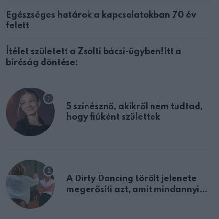
Egészséges határok a kapcsolatokban 70 év
felett
Ítélet született a Zsolti bácsi-ügyben!Itt a
bíróság döntése:
5 színésznő, akikről nem tudtad,
hogy fiúként születtek
A Dirty Dancing törölt jelenete
megerősíti azt, amit mindannyian
sejtettünk