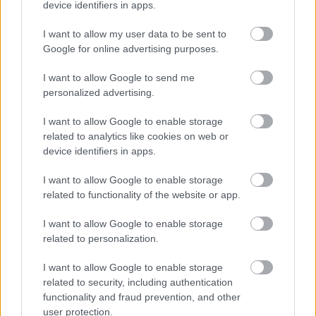
device identifiers in apps.
Sokat dolgozott azon, hogy áldozatból túlélővé váljon, és a
I want to allow my user data to be sent to
józanságát nem csak magáért tartja. Azokért is, akiknek még
Google for online advertising purposes.
folyamatban van a gyógyulásuk. Azt mondja, ha neki sikerült,
I want to allow Google to send me
kötelessége másoknak is utat mutatni, és lerövidíteni az ő
personalized advertising.
küzdelmüket.
I want to allow Google to enable storage
A megbocsátás ereje
related to analytics like cookies on web or
device identifiers in apps.
Évekkel később megtudta, melyik városban él az egykori
I want to allow Google to enable storage
támadó. Nem kereste meg, és úgy érzi, ma már nem a harag
related to functionality of the website or app.
vezetné. A józanság és az önmunka hozta el számára a
I want to allow Google to enable storage
megbocsátást. Nem jelenti a tett felmentését, nem jelenti a
related to personalization.
felejtést, mégis tisztább képet ad az életről, és teret nyit a
I want to allow Google to enable storage
továbblépésnek.
related to security, including authentication
functionality and fraud prevention, and other
user protection.