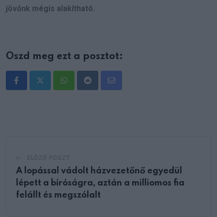
jövőnk mégis alakítható.
Oszd meg ezt a posztot:
Whatsapp
Reddit
Share
via
Email
ELŐZŐ POSZT
A lopással vádolt házvezetőnő egyedül
lépett a bíróságra, aztán a milliomos fia
felállt és megszólalt