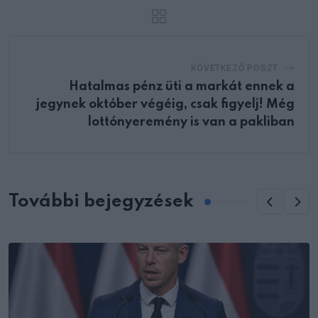
KÖVETKEZŐ POSZT
Hatalmas pénz üti a markát ennek a
jegynek október végéig, csak figyelj! Még
lottónyeremény is van a pakliban
További bejegyzések