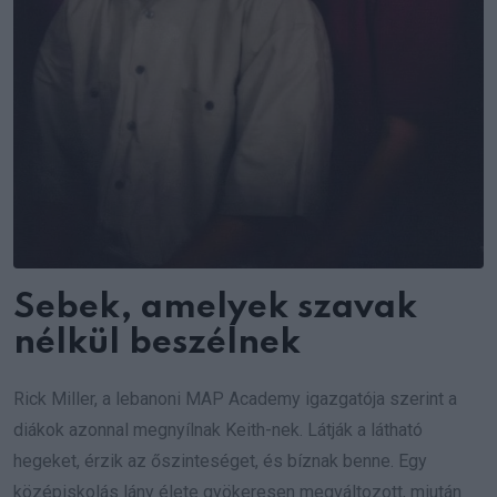
Sebek, amelyek szavak
nélkül beszélnek
Rick Miller, a lebanoni MAP Academy igazgatója szerint a
diákok azonnal megnyílnak Keith-nek. Látják a látható
hegeket, érzik az őszinteséget, és bíznak benne. Egy
középiskolás lány élete gyökeresen megváltozott, miután