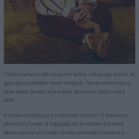
Fiatalon harag és düh dolgozott benne, sokáig úgy érezte, az
igazságszolgáltatás ellene dolgozik. Tinédzserként egyre
gyakrabban gondolt a bosszúra, de sosem találta meg a
férfit.
A kirekesztettség és a csúfolódás nyomán 13 évesen az
alkoholhoz fordult. A függőség két évtizeden át kísérte,
depresszióval és kisebb törvénysértésekkel terhelve a