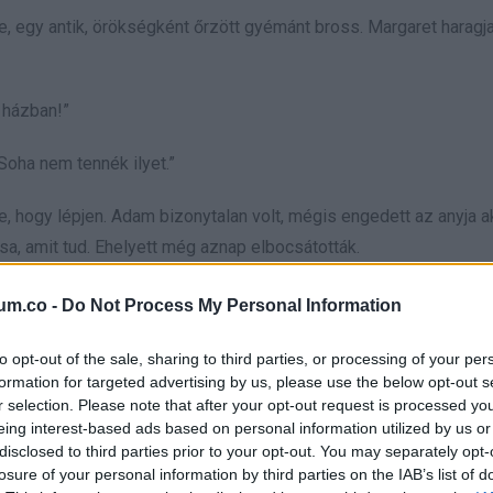
se, egy antik, örökségként őrzött gyémánt bross. Margaret haragj
a házban!”
oha nem tennék ilyet.”
 hogy lépjen. Adam bizonytalan volt, mégis engedett az anyja a
sa, amit tud. Ehelyett még aznap elbocsátották.
tek össze. Suttogva nézték, ahogy Clarát könnyek közt elvezet
um.co -
Do Not Process My Personal Information
to opt-out of the sale, sharing to third parties, or processing of your per
formation for targeted advertising by us, please use the below opt-out s
r selection. Please note that after your opt-out request is processed y
eing interest-based ads based on personal information utilized by us or
ág előtt. A hír gyorsan terjedt a városban. Akik korábban köszön
disclosed to third parties prior to your opt-out. You may separately opt-
ykával teli hangsúllyal.
losure of your personal information by third parties on the IAB’s list of