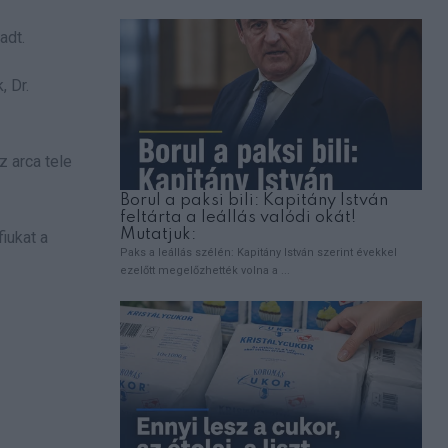
adt.
, Dr.
z arca tele
iukat a