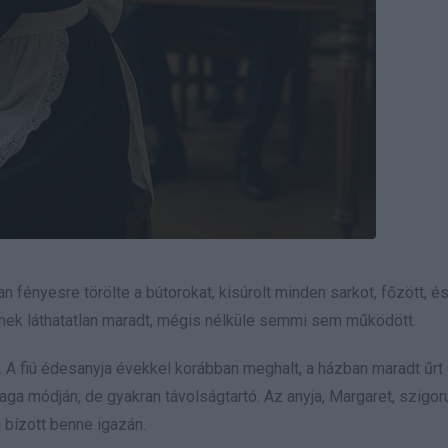
n fényesre törölte a bútorokat, kisúrolt minden sarkot, főzött, é
eknek láthatatlan maradt, mégis nélküle semmi sem működött.
. A fiú édesanyja évekkel korábban meghalt, a házban maradt űrt 
aga módján, de gyakran távolságtartó. Az anyja, Margaret, szigor
m bízott benne igazán.