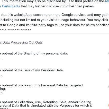
. This information may also be disclosed by us to third parties on the
IA
Participants
that may further disclose it to other third parties.
yzott a nevetése, a végtelen kérdései, az a szoros ölelés iskola
 that this website/app uses one or more Google services and may gath
including but not limited to your visit or usage behaviour. You may click 
 to Google and its third-party tags to use your data for below specifi
ogle consent section.
l Data Processing Opt Outs
o opt-out of the Sharing of my personal data.
In
o opt-out of the Sale of my Personal Data.
In
to opt-out of processing my Personal Data for Targeted
ing.
In
o opt-out of Collection, Use, Retention, Sale, and/or Sharing
ersonal Data that Is Unrelated with the Purposes for which it
lected.