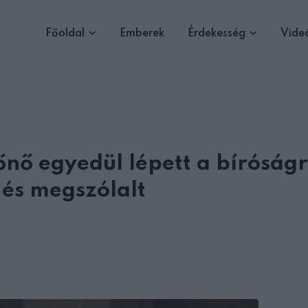
Főoldal
Emberek
Érdekesség
Vide
őnő egyedül lépett a bíróságr
t és megszólalt