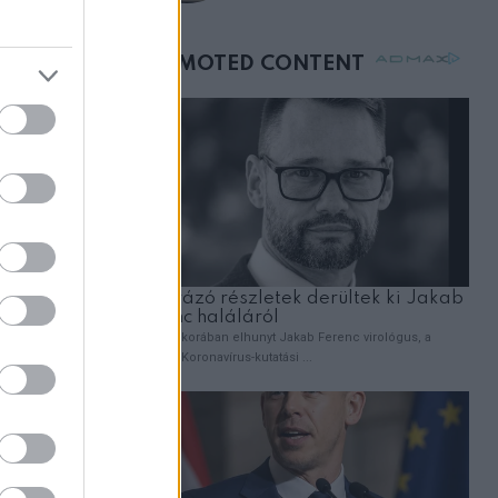
születésnapján –
órákkal később
mellettem ült az első
osztályon