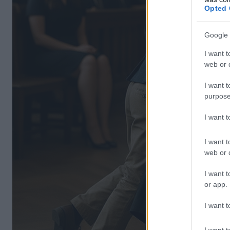
Opted 
Google 
I want t
web or d
I want t
purpose
I want 
I want t
web or d
I want t
or app.
I want t
I want t