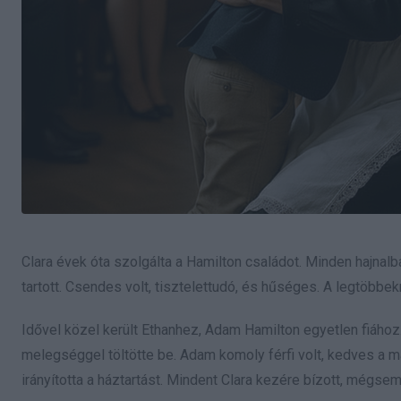
Clara évek óta szolgálta a Hamilton családot. Minden hajnalba
tartott. Csendes volt, tisztelettudó, és hűséges. A legtöbb
Idővel közel került Ethanhez, Adam Hamilton egyetlen fiához
melegséggel töltötte be. Adam komoly férfi volt, kedves a m
irányította a háztartást. Mindent Clara kezére bízott, mégse