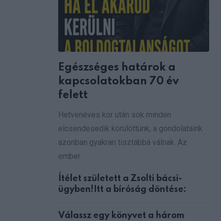
Egészséges határok a
kapcsolatokban 70 év
felett
Hetvenéves kor után sok minden
elcsendesedik körülöttünk, a gondolataink
azonban gyakran tisztábbá válnak. Az
ember
Ítélet született a Zsolti bácsi-
ügyben!Itt a bíróság döntése:
Válassz egy könyvet a három