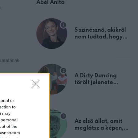
Ábel Anita
a
5 színésznő, akikről
nem tudtad, hogy
fiúként születtek
karatának.
A Dirty Dancing
törölt jelenete
ik. Évek
megerősíti azt, amit
mindannyian
sonal or
sejtettünk
ection to
ou may
 personal
Az első állat, amit
tek neki,
out of the
meglátsz a képen,
 downstream
elárulja legrosszabb