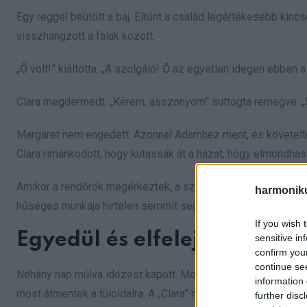
Egy reggel beütött a baj. Eltűnt a család legértékesebb kinc
visszhangzott a falak között.
„Ő volt!” kiáltotta. „A szolgáló! Ő az egyetlen idegen ebben 
Clara megdermedt. „Kérem, asszonyom” suttogta remegve. „S
Margaret nem engedett. Azonnal Adamhez ment, és követelte,
Clara rimánkodott, hogy kutassák át a házat, hogy elmondhas
Amikor a rendőrök megérkeztek, a szomszédok az utcán gyűl
harmonik
hűséges munkája hirtelen semmit sem ért.
If you wish 
Egyedül és elfelejtve
sensitive in
confirm you
continue se
Néhány nap múlva idézést kapott. Meg kellett jelennie a bírós
information 
most átmentek a túloldalra. A „Clara” név suttogássá vált, plet
further disc