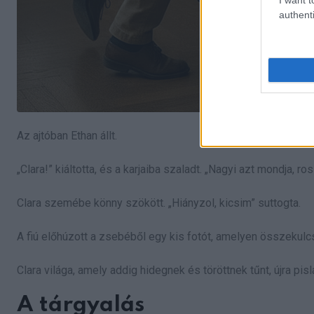
authenti
Az ajtóban Ethan állt.
„Clara!” kiáltotta, és a karjaiba szaladt. „Nagyi azt mondja, 
Clara szemébe könny szökött. „Hiányzol, kicsim” suttogta.
A fiú előhúzott a zsebéből egy kis fotót, amelyen összekulcso
Clara világa, amely addig hidegnek és töröttnek tűnt, újra pisl
A tárgyalás