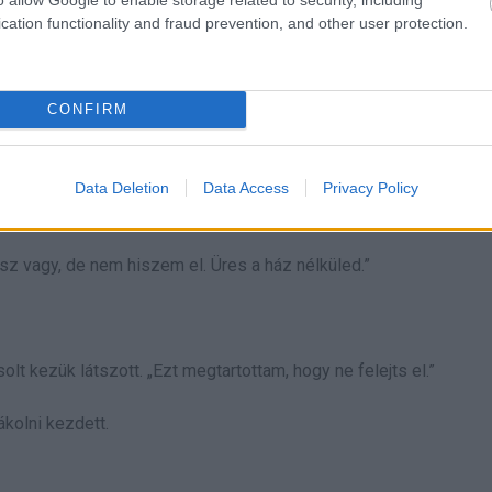
cation functionality and fraud prevention, and other user protection.
CONFIRM
Data Deletion
Data Access
Privacy Policy
rossz vagy, de nem hiszem el. Üres a ház nélküled.”
lt kezük látszott. „Ezt megtartottam, hogy ne felejts el.”
ákolni kezdett.