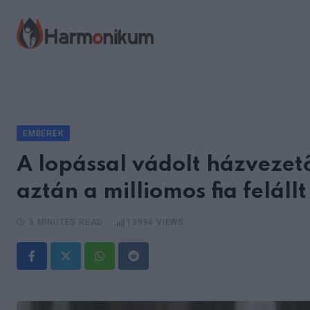
Skip
to
content
EMBEREK
A lopással vádolt házvezet
aztán a milliomos fia feláll
5 MINUTES READ
13994
VIEWS
Whatsapp
Reddit