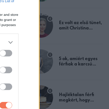
B’s List of
tulajdonságodat
 után. Egy
er and store
to grant or
Ez volt az első tünet,
ed purposes
amit Christina
Applegate éveken
át félreértett, pedig
a szklerózis
multiplex
egyértelmű jele volt
5 ok, amiért egyes
férfiak a karcsú
nőket részesítik
előnyben
Hajléktalan férfi
megkért, hogy
vegyek neki kávét a