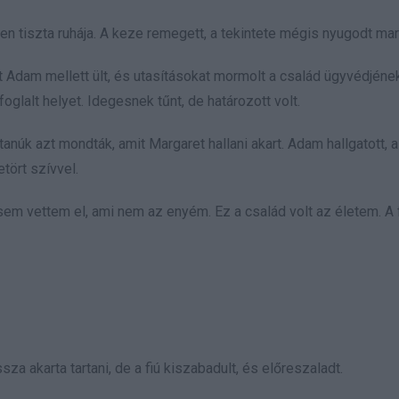
etlen tiszta ruhája. A keze remegett, a tekintete mégis nyugodt mar
Adam mellett ült, és utasításokat mormolt a család ügyvédjének
oglalt helyet. Idegesnek tűnt, de határozott volt.
tanúk azt mondták, amit Margaret hallani akart. Adam hallgatott, a
etört szívvel.
sem vettem el, ami nem az enyém. Ez a család volt az életem. A f
ssza akarta tartani, de a fiú kiszabadult, és előreszaladt.