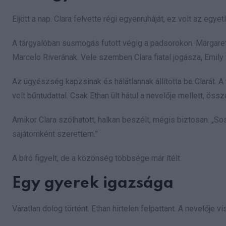
Eljött a nap. Clara felvette régi egyenruháját, ez volt az egy
A tárgyalóban susmogás futott végig a padsorokon. Margaret 
Marcelo Riverának. Vele szemben Clara fiatal jogásza, Emily f
Az ügyészség kapzsinak és hálátlannak állította be Clarát. A 
volt bűntudattal. Csak Ethan ült hátul a nevelője mellett, össz
Amikor Clara szólhatott, halkan beszélt, mégis biztosan. „So
sajátomként szerettem.”
A bíró figyelt, de a közönség többsége már ítélt.
Egy gyerek igazsága
Váratlan dolog történt. Ethan hirtelen felpattant. A nevelője vi