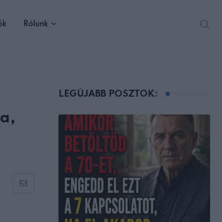
ók
Rólunk
LEGÚJABB POSZTOK:
a,
Share
via
Email