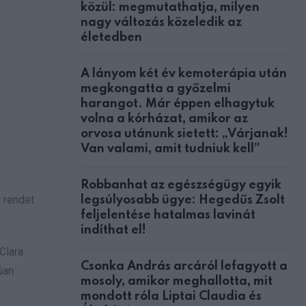
közül: megmutathatja, milyen
nagy változás közeledik az
életedben
A lányom két év kemoterápia után
megkongatta a győzelmi
harangot. Már éppen elhagytuk
volna a kórházat, amikor az
orvosa utánunk sietett: „Várjanak!
Van valami, amit tudniuk kell”
Robbanhat az egészségügy egyik
s rendet
legsúlyosabb ügye: Hegedűs Zsolt
feljelentése hatalmas lavinát
indíthat el!
Clara
Csonka András arcáról lefagyott a
úan
mosoly, amikor meghallotta, mit
mondott róla Liptai Claudia és