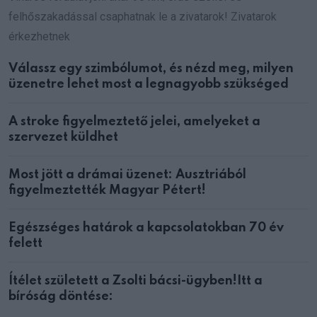
felhőszakadással csaphatnak le a zivatarok! Zivatarok
érkezhetnek
Válassz egy szimbólumot, és nézd meg, milyen
üzenetre lehet most a legnagyobb szükséged
A stroke figyelmeztető jelei, amelyeket a
szervezet küldhet
Most jött a drámai üzenet: Ausztriából
figyelmeztették Magyar Pétert!
Egészséges határok a kapcsolatokban 70 év
felett
Ítélet született a Zsolti bácsi-ügyben!Itt a
bíróság döntése: