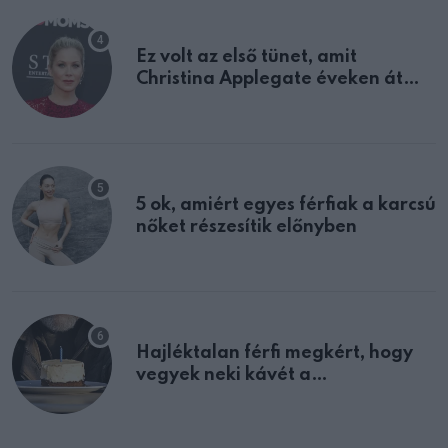
Ez volt az első tünet, amit
Christina Applegate éveken át
félreértett, pedig a szklerózis
multiplex egyértelmű jele volt
5 ok, amiért egyes férfiak a karcsú
nőket részesítik előnyben
Hajléktalan férfi megkért, hogy
vegyek neki kávét a
születésnapján – órákkal később
mellettem ült az első osztályon