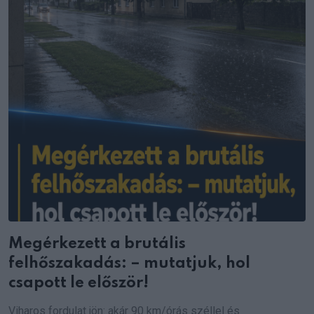
Megérkezett a brutális
felhőszakadás: – mutatjuk, hol
csapott le először!
Viharos fordulat jön: akár 90 km/órás széllel és