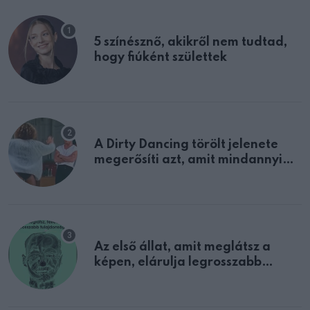
5 színésznő, akikről nem tudtad,
hogy fiúként születtek
A Dirty Dancing törölt jelenete
megerősíti azt, amit mindannyian
sejtettünk
Az első állat, amit meglátsz a
képen, elárulja legrosszabb
tulajdonságodat