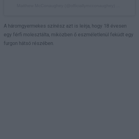
Matthew McConaughey (@officiallymcconaughey) által megosztott bejegyzés
A háromgyermekes színész azt is leírja, hogy 18 évesen
egy férfi molesztálta, miközben ő eszméletlenül feküdt egy
furgon hátsó részében.