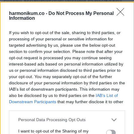
Program” kezdeményezését támogatta, és éjszakánként
diákokat vitt haza a kampuszról, hogy felhívja a figyelmet a
harmonikum.co -
Do Not Process My Personal
sz*xuális erőszak megelőzésére.
Information
Fotók is készültek róla, amint autóval szállítja a hallgatókat.
If you wish to opt-out of the sale, sharing to third parties, or
processing of your personal or sensitive information for
A kampány üzenete egyszerű és egyértelmű volt:
targeted advertising by us, please use the below opt-out
„Longhorns vigyáznak egymásra, és úgy tűnik, Matthew
section to confirm your selection. Please note that after your
McConaughey is így gondolja.”
opt-out request is processed you may continue seeing
interest-based ads based on personal information utilized by
us or personal information disclosed to third parties prior to
Arra is emlékeztettek mindenkit, hogy éjjel használják a
your opt-out. You may separately opt-out of the further
SURE Walk szolgáltatást, mert nem tudhatod, ki állít meg az
disclosure of your personal information by third parties on the
úton.
IAB’s list of downstream participants. This information may
also be disclosed by us to third parties on the
IAB’s List of
Downstream Participants
that may further disclose it to other
A Greenlights nem csak a traumákról szól. A színész a
third parties.
családjáról is ír, többek közt a szülei viharos kapcsolatáról.
Please note that this website/app uses one or more Google
Felidézi, hogy édesanyja, Kay egy veszekedés során
Personal Data Processing Opt Outs
services and may gather and store information including but
egyszer eltörte az apja orrát, sőt kést is tartott rá, majd a
not limited to your visit or usage behaviour. You may click to
I want to opt-out of the Sharing of my