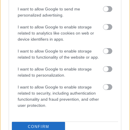
I want to allow Google to send me
personalized advertising.
I want to allow Google to enable storage
related to analytics like cookies on web or
device identifiers in apps.
I want to allow Google to enable storage
related to functionality of the website or app.
Matthew McConaughey (@officiallymcconaughey) által megosztott bejegyzés
I want to allow Google to enable storage
related to personalization.
A történetei nem szenzációkeltésre szolgálnak, inkább egy
I want to allow Google to enable storage
related to security, including authentication
őszinte számvetésről van szó. McConaughey későn, de
functionality and fraud prevention, and other
nyíltan beszélt a bántalmazásról, ezzel másoknak is erőt
user protection.
adhat. Minél több ismert ember áll ki, annál könnyebb
megtörni a csendet, és annál többen mernek segítséget
CONFIRM
kérni.