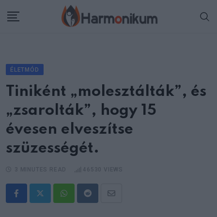
Skip
to
content
ÉLETMÓD
Tiniként „molesztálták”, és
„zsarolták”, hogy 15
évesen elveszítse
szüzességét.
3 MINUTES READ
46530
VIEWS
Whatsapp
Reddit
Share
via