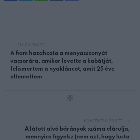
via
Email
ELŐZŐ POSZT
A fiam hazahozta a menyasszonyát
vacsorára, amikor levette a kabátját,
felismertem a nyakláncot, amit 25 éve
eltemettem
KÖVETKEZŐ POSZT
A látott alvó bárányok száma elárulja,
mennyire figyelsz (nem azt, hogy lusta