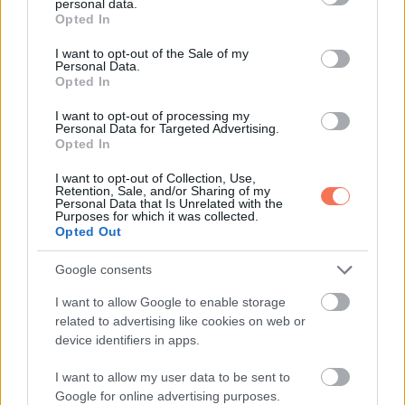
personal data.
helyzet a konyhakövön ért véget sz*xszel. A házaspár
grant or deny consent to Google and its third-party tags to
Opted In
use your data for below specified purposes in below Google
háromszor házasodott egymással, és kétszer vált el.
consent section.
I want to opt-out of the Sale of my
Personal Data.
Opted In
I want to opt-out of processing my
Personal Data for Targeted Advertising.
Opted In
I want to opt-out of Collection, Use,
Retention, Sale, and/or Sharing of my
Personal Data that Is Unrelated with the
Purposes for which it was collected.
Opted Out
Google consents
I want to allow Google to enable storage
related to advertising like cookies on web or
device identifiers in apps.
A bejegyzés megtekintése az Instagramon
I want to allow my user data to be sent to
Google for online advertising purposes.