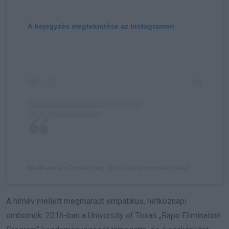
A bejegyzés megtekintése az Instagramon
Matthew McConaughey (@officiallymcconaughey) által megosztott bejegyzés
A hírnév mellett megmaradt empatikus, hétköznapi
embernek. 2016-ban a University of Texas „Rape Elimination