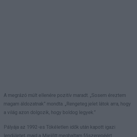
A megrázó múlt ellenére pozitív maradt. „Sosem éreztem
magam áldozatnak” mondta. „Rengeteg jelet látok arra, hogy
a világ azon dolgozik, hogy boldog legyek.”
Pályája az 1992-es Tökéletlen idők után kapott igazi
lendületet, majd a Mielőtt meghaltam főszerepéért