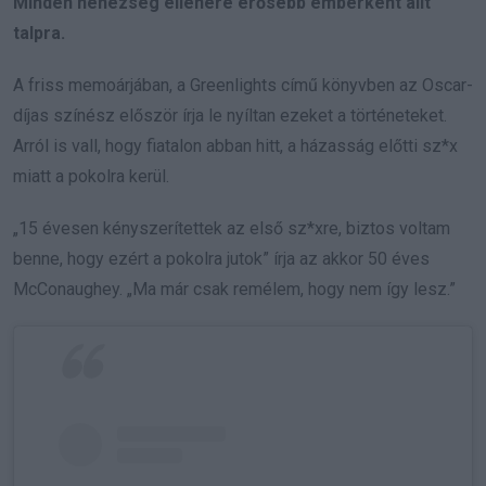
Minden nehézség ellenére erősebb emberként állt
talpra.
A friss memoárjában, a Greenlights című könyvben az Oscar-
díjas színész először írja le nyíltan ezeket a történeteket.
Arról is vall, hogy fiatalon abban hitt, a házasság előtti sz*x
miatt a pokolra kerül.
„15 évesen kényszerítettek az első sz*xre, biztos voltam
benne, hogy ezért a pokolra jutok” írja az akkor 50 éves
McConaughey. „Ma már csak remélem, hogy nem így lesz.”