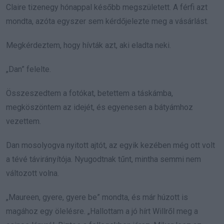
Claire tizenegy hónappal később megszületett. A férfi azt
mondta, azóta egyszer sem kérdőjelezte meg a vásárlást.
Megkérdeztem, hogy hívták azt, aki eladta neki.
„Dan” felelte.
Összeszedtem a fotókat, betettem a táskámba,
megköszöntem az idejét, és egyenesen a bátyámhoz
vezettem.
Dan mosolyogva nyitott ajtót, az egyik kezében még ott volt
a tévé távirányítója. Nyugodtnak tűnt, mintha semmi nem
változott volna.
„Maureen, gyere, gyere be” mondta, és már húzott is
magához egy ölelésre. „Hallottam a jó hírt Willről meg a