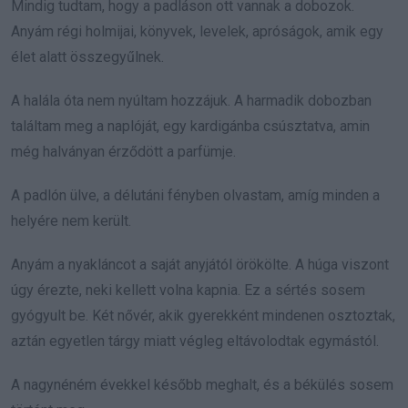
Mindig tudtam, hogy a padláson ott vannak a dobozok.
Anyám régi holmijai, könyvek, levelek, apróságok, amik egy
élet alatt összegyűlnek.
A halála óta nem nyúltam hozzájuk. A harmadik dobozban
találtam meg a naplóját, egy kardigánba csúsztatva, amin
még halványan érződött a parfümje.
A padlón ülve, a délutáni fényben olvastam, amíg minden a
helyére nem került.
Anyám a nyakláncot a saját anyjától örökölte. A húga viszont
úgy érezte, neki kellett volna kapnia. Ez a sértés sosem
gyógyult be. Két nővér, akik gyerekként mindenen osztoztak,
aztán egyetlen tárgy miatt végleg eltávolodtak egymástól.
A nagynéném évekkel később meghalt, és a békülés sosem