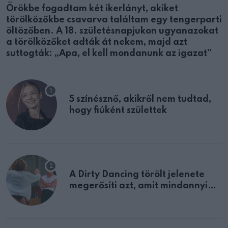
Örökbe fogadtam két ikerlányt, akiket
törölközőkbe csavarva találtam egy tengerparti
öltözőben. A 18. születésnapjukon ugyanazokat
a törölközőket adták át nekem, majd azt
suttogták: „Apa, el kell mondanunk az igazat”
5 színésznő, akikről nem tudtad,
hogy fiúként születtek
A Dirty Dancing törölt jelenete
megerősíti azt, amit mindannyian
sejtettünk