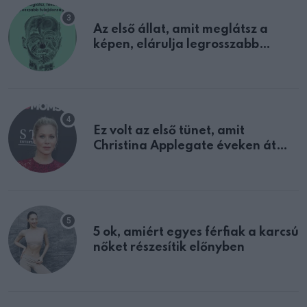
Az első állat, amit meglátsz a
képen, elárulja legrosszabb
tulajdonságodat
Ez volt az első tünet, amit
Christina Applegate éveken át
félreértett, pedig a szklerózis
multiplex egyértelmű jele volt
5 ok, amiért egyes férfiak a karcsú
nőket részesítik előnyben