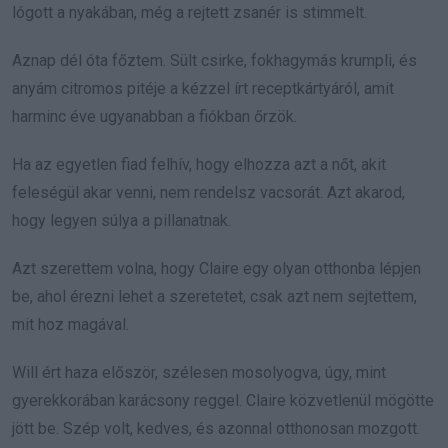
lógott a nyakában, még a rejtett zsanér is stimmelt.
Aznap dél óta főztem. Sült csirke, fokhagymás krumpli, és
anyám citromos pitéje a kézzel írt receptkártyáról, amit
harminc éve ugyanabban a fiókban őrzök.
Ha az egyetlen fiad felhív, hogy elhozza azt a nőt, akit
feleségül akar venni, nem rendelsz vacsorát. Azt akarod,
hogy legyen súlya a pillanatnak.
Azt szerettem volna, hogy Claire egy olyan otthonba lépjen
be, ahol érezni lehet a szeretetet, csak azt nem sejtettem,
mit hoz magával.
Will ért haza először, szélesen mosolyogva, úgy, mint
gyerekkorában karácsony reggel. Claire közvetlenül mögötte
jött be. Szép volt, kedves, és azonnal otthonosan mozgott.