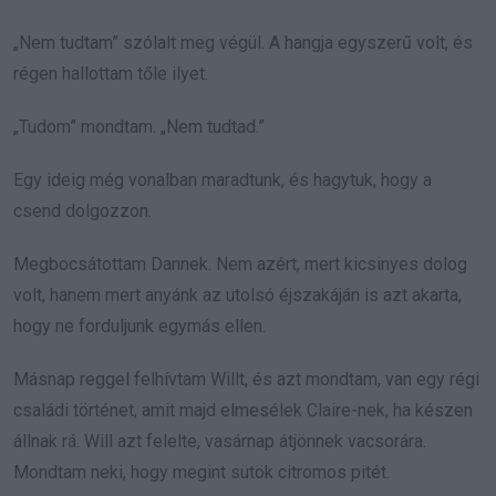
„Nem tudtam” szólalt meg végül. A hangja egyszerű volt, és
régen hallottam tőle ilyet.
„Tudom” mondtam. „Nem tudtad.”
Egy ideig még vonalban maradtunk, és hagytuk, hogy a
csend dolgozzon.
Megbocsátottam Dannek. Nem azért, mert kicsinyes dolog
volt, hanem mert anyánk az utolsó éjszakáján is azt akarta,
hogy ne forduljunk egymás ellen.
Másnap reggel felhívtam Willt, és azt mondtam, van egy régi
családi történet, amit majd elmesélek Claire-nek, ha készen
állnak rá. Will azt felelte, vasárnap átjönnek vacsorára.
Mondtam neki, hogy megint sütök citromos pitét.