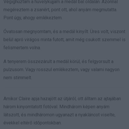
Végighúztam a hüvelykujjam a medál bal oldalán. Azonnal
megéreztem a zsanért, pont ott, ahol anyám megmutatta.
Pont úgy, ahogy emlékeztem.
Óvatosan megnyomtam, és a medál kinyílt. Üres volt, viszont
belül apró virágos minta futott, amit még csukott szemmel is
felismertem volna.
A tenyerem összezárult a medál körül, és felgyorsult a
pulzusom. Vagy rosszul emlékeztem, vagy valami nagyon
nem stimmelt.
Amikor Claire apja hazajött az útjáról, ott álltam az ajtajában
három kinyomtatott fotóval. Mindhárom képen anyám
látszott, és mindháromon ugyanazt a nyakláncot viselte,
évekkel eltérő időpontokban.