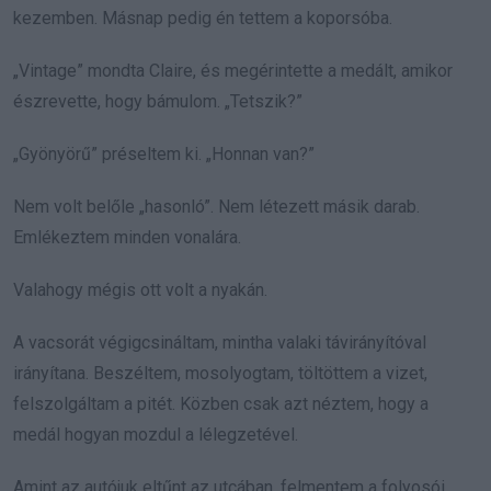
kezemben. Másnap pedig én tettem a koporsóba.
„Vintage” mondta Claire, és megérintette a medált, amikor
észrevette, hogy bámulom. „Tetszik?”
„Gyönyörű” préseltem ki. „Honnan van?”
Nem volt belőle „hasonló”. Nem létezett másik darab.
Emlékeztem minden vonalára.
Valahogy mégis ott volt a nyakán.
A vacsorát végigcsináltam, mintha valaki távirányítóval
irányítana. Beszéltem, mosolyogtam, töltöttem a vizet,
felszolgáltam a pitét. Közben csak azt néztem, hogy a
medál hogyan mozdul a lélegzetével.
Amint az autójuk eltűnt az utcában, felmentem a folyosói