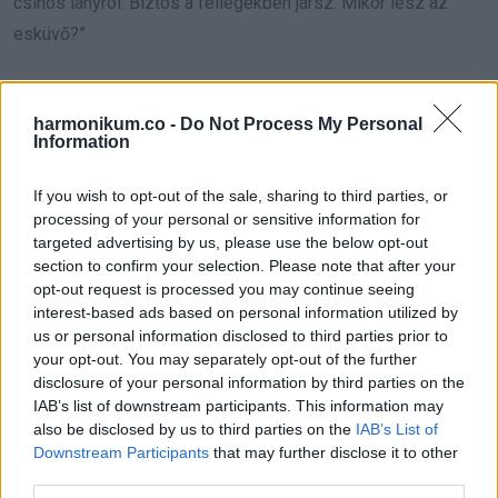
csinos lányról. Biztos a fellegekben jársz. Mikor lesz az
esküvő?”
Hagytam beszélni. Bementem, leültem a konyhaasztalhoz,
és a tenyerem laposan rátettem a felületre.
harmonikum.co -
Do Not Process My Personal
Information
Fél mondatnál észrevette, hogy valami nincs rendben, és
If you wish to opt-out of the sale, sharing to third parties, or
elhalt a hangja.
processing of your personal or sensitive information for
targeted advertising by us, please use the below opt-out
„Mi a baj?” kérdezte, miközben kihúzta a széket velem
section to confirm your selection. Please note that after your
szemben.
opt-out request is processed you may continue seeing
interest-based ads based on personal information utilized by
us or personal information disclosed to third parties prior to
„Kérdeznem kell valamit, Dan, és most az egyszer légy
your opt-out. You may separately opt-out of the further
őszinte.”
disclosure of your personal information by third parties on the
IAB’s list of downstream participants. This information may
„Jó” mondta, még mindig laza mozdulatokkal. „Mondd.”
also be disclosed by us to third parties on the
IAB’s List of
Downstream Participants
that may further disclose it to other
third parties.
„Anya nyaklánca” kezdtem. „A zöld köves medál, amit egész