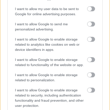
I want to allow my user data to be sent to
„Várj” dadogta Dan. „Claire apja?”
Google for online advertising purposes.
„Igen.”
I want to allow Google to send me
personalized advertising.
Dan erre már nem felelt. Összeszorította a száját, és az
I want to allow Google to enable storage
asztalt bámulta. Abban a pillanatban nem az ötvenes
related to analytics like cookies on web or
bátyámat láttam, hanem azt a kamaszt, akit folyton
device identifiers in apps.
rajtakaptak valamin.
I want to allow Google to enable storage
related to functionality of the website or app.
„Az a föld alá ment volna, Maureen” szólalt meg végül,
halkabban. „Anya el akarta temettetni. Örökre eltűnt volna.”
I want to allow Google to enable storage
related to personalization.
„Mit csináltál, Dan?”
I want to allow Google to enable storage
related to security, including authentication
A kezét az arcán húzta végig. „A temetés előtti éjjel
functionality and fraud prevention, and other
bementem a szobájába, és kicseréltem egy másolatra”
user protection.
vallotta be. „Meghallottam, hogy azt kéri, tedd mellé. Nem