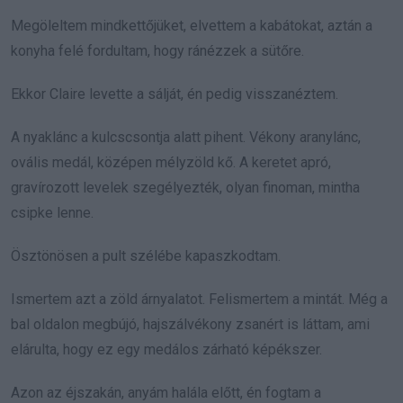
Megöleltem mindkettőjüket, elvettem a kabátokat, aztán a
konyha felé fordultam, hogy ránézzek a sütőre.
Ekkor Claire levette a sálját, én pedig visszanéztem.
A nyaklánc a kulcscsontja alatt pihent. Vékony aranylánc,
ovális medál, középen mélyzöld kő. A keretet apró,
gravírozott levelek szegélyezték, olyan finoman, mintha
csipke lenne.
Ösztönösen a pult szélébe kapaszkodtam.
Ismertem azt a zöld árnyalatot. Felismertem a mintát. Még a
bal oldalon megbújó, hajszálvékony zsanért is láttam, ami
elárulta, hogy ez egy medálos zárható képékszer.
Azon az éjszakán, anyám halála előtt, én fogtam a