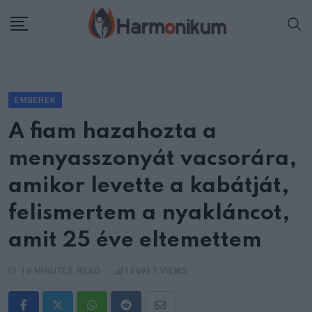
Skip
to
content
EMBEREK
A fiam hazahozta a
menyasszonyát vacsorára,
amikor levette a kabátját,
felismertem a nyakláncot,
amit 25 éve eltemettem
10 MINUTES READ
106967
VIEWS