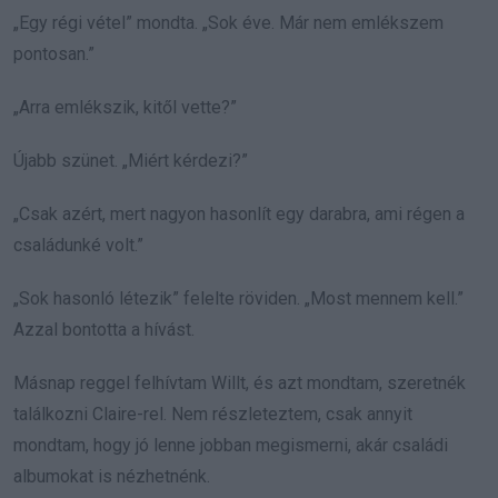
„Egy régi vétel” mondta. „Sok éve. Már nem emlékszem
pontosan.”
„Arra emlékszik, kitől vette?”
Újabb szünet. „Miért kérdezi?”
„Csak azért, mert nagyon hasonlít egy darabra, ami régen a
családunké volt.”
„Sok hasonló létezik” felelte röviden. „Most mennem kell.”
Azzal bontotta a hívást.
Másnap reggel felhívtam Willt, és azt mondtam, szeretnék
találkozni Claire-rel. Nem részleteztem, csak annyit
mondtam, hogy jó lenne jobban megismerni, akár családi
albumokat is nézhetnénk.