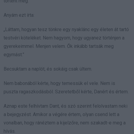
történt meg.
Anyám ezt írta:
„Láttam, hogyan tesz tönkre egy nyaklánc egy életen át tartó
testvéri köteléket. Nem hagyom, hogy ugyanez történjen a
gyerekeimmel. Menjen velem. Ők inkább tartsák meg
egymást.”
Becsuktam a naplót, és sokáig csak ültem.
Nem babonából kérte, hogy temessük el vele. Nem is
puszta ragaszkodásból. Szeretetből kérte, Danért és értem.
Aznap este felhívtam Dant, és szó szerint felolvastam neki
a bejegyzést. Amikor a végére értem, olyan csend lett a
vonalban, hogy ránéztem a kijelzőre, nem szakadt-e meg a
hívás.