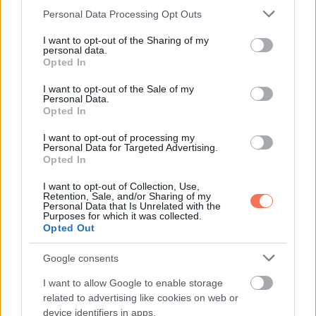
életében hordott. Amit azt kérte, hogy temessem vele.”
Please note that this website/app uses one or more Google
Personal Data Processing Opt Outs
services and may gather and store information including but
not limited to your visit or usage behaviour. You may click to
I want to opt-out of the Sharing of my
Pislogott. „Mi van vele?”
personal data.
grant or deny consent to Google and its third-party tags to
Opted In
use your data for below specified purposes in below Google
„Will menyasszonya tegnap este azt viselte.”
consent section.
I want to opt-out of the Sale of my
Personal Data.
Valami átfutott a tekintetén. Hátradőlt, és összefonta a
Opted In
karját. „Az lehetetlen. Eltemetted.”
I want to opt-out of processing my
Personal Data for Targeted Advertising.
Opted In
„Én is ezt hittem” mondtam. „Akkor mondd el, hogyan került
más nyakába.”
I want to opt-out of Collection, Use,
Retention, Sale, and/or Sharing of my
Personal Data that Is Unrelated with the
„Maureen, nem tudom, miről beszélsz.”
Purposes for which it was collected.
Opted Out
„Az apja azt mondta, 25 éve vette egy üzlettárstól”
Google consents
folytattam. „25 000 dollárért. A férfi családi
I want to allow Google to enable storage
szerencsehozóként adta el.” A szemét néztem. „Megmondta
related to advertising like cookies on web or
a nevét is.”
device identifiers in apps.