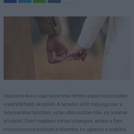
Whatsapp
Reddit
Share
via
Email
Huszonöt éve a saját kezemmel tettem anyám koporsójába
a legféltettebb ékszerét. A temetés előtt még egyszer a
tenyeremben tartottam, aztán elbúcsúztam tőle, és lezártuk
a fedelét. Ezért majdnem elment a hangom, amikor a fiam
menyasszonya belépett a házamba, és ugyanaz a nyaklánc