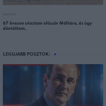
EMBEREK
67 évesen utaztam először Máltára, és úgy
döntöttem,
LEGÚJABB POSZTOK: