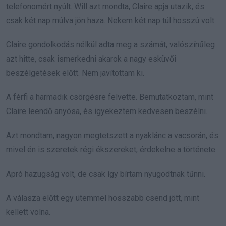
telefonomért nyúlt. Will azt mondta, Claire apja utazik, és
csak két nap múlva jön haza. Nekem két nap túl hosszú volt.
Claire gondolkodás nélkül adta meg a számát, valószínűleg
azt hitte, csak ismerkedni akarok a nagy esküvői
beszélgetések előtt. Nem javítottam ki.
A férfi a harmadik csörgésre felvette. Bemutatkoztam, mint
Claire leendő anyósa, és igyekeztem kedvesen beszélni.
Azt mondtam, nagyon megtetszett a nyaklánc a vacsorán, és
mivel én is szeretek régi ékszereket, érdekelne a története.
Apró hazugság volt, de csak így bírtam nyugodtnak tűnni.
A válasza előtt egy ütemmel hosszabb csend jött, mint
kellett volna.