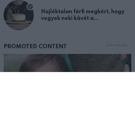
Hajléktalan férfi megkért, hogy
vegyek neki kávét a
születésnapján – órákkal később
mellettem ült az első osztályon