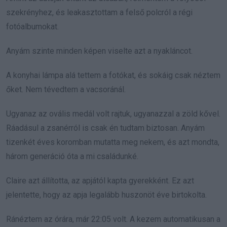
szekrényhez, és leakasztottam a felső polcról a régi
fotóalbumokat.
Anyám szinte minden képen viselte azt a nyakláncot.
A konyhai lámpa alá tettem a fotókat, és sokáig csak néztem
őket. Nem tévedtem a vacsoránál.
Ugyanaz az ovális medál volt rajtuk, ugyanazzal a zöld kővel.
Ráadásul a zsanérról is csak én tudtam biztosan. Anyám
tizenkét éves koromban mutatta meg nekem, és azt mondta,
három generáció óta a mi családunké.
Claire azt állította, az apjától kapta gyerekként. Ez azt
jelentette, hogy az apja legalább huszonöt éve birtokolta.
Ránéztem az órára, már 22:05 volt. A kezem automatikusan a