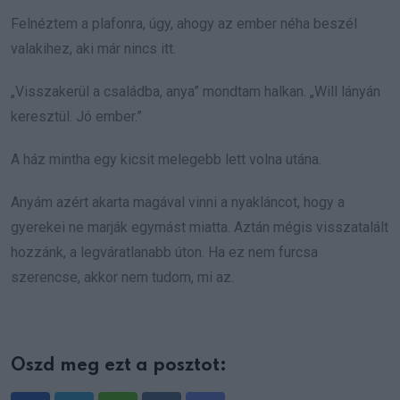
Felnéztem a plafonra, úgy, ahogy az ember néha beszél
valakihez, aki már nincs itt.
„Visszakerül a családba, anya” mondtam halkan. „Will lányán
keresztül. Jó ember.”
A ház mintha egy kicsit melegebb lett volna utána.
Anyám azért akarta magával vinni a nyakláncot, hogy a
gyerekei ne marják egymást miatta. Aztán mégis visszatalált
hozzánk, a legváratlanabb úton. Ha ez nem furcsa
szerencse, akkor nem tudom, mi az.
Oszd meg ezt a posztot: