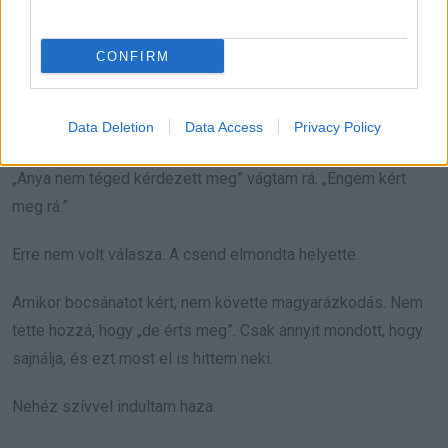
tudtam felfogni, hogy a földbe akarja vinni.”
CONFIRM
Sóhajtott. „Bebizsgáltattam. Megmondták, mennyit ér, és azt
gondoltam, kár lenne érte. Azt hittem, legalább egyikünk
Data Deletion
Data Access
Privacy Policy
kapjon valamit belőle.”
„Anya nem téged kérdezett meg” vágtam rá. „Engem kért
meg rá.”
Erre nem volt válasza. A csend elmondta helyette.
Amikor bocsánatot kért, nem követte magyarázkodás. Nem
tette hozzá, hogy „de érts meg”. Csak annyit mondott, hogy
sajnálja, és ezt most el is hittem neki.
Nehéz szívvel indultam haza.