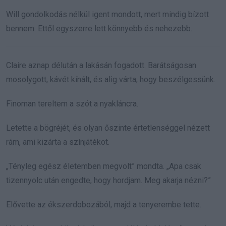
Will gondolkodás nélkül igent mondott, mert mindig bízott
bennem. Ettől egyszerre lett könnyebb és nehezebb.
Claire aznap délután a lakásán fogadott. Barátságosan
mosolygott, kávét kínált, és alig várta, hogy beszélgessünk.
Finoman tereltem a szót a nyakláncra.
Letette a bögréjét, és olyan őszinte értetlenséggel nézett
rám, ami kizárta a színjátékot.
„Tényleg egész életemben megvolt” mondta. „Apa csak
tizennyolc után engedte, hogy hordjam. Meg akarja nézni?”
Elővette az ékszerdobozából, majd a tenyerembe tette.