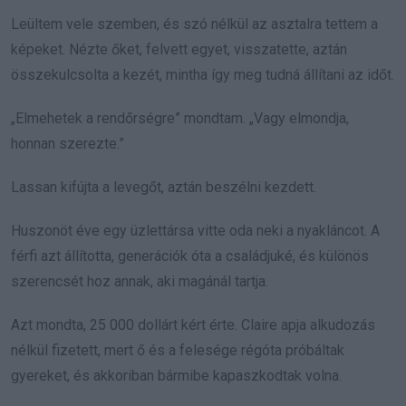
Leültem vele szemben, és szó nélkül az asztalra tettem a
képeket. Nézte őket, felvett egyet, visszatette, aztán
összekulcsolta a kezét, mintha így meg tudná állítani az időt.
„Elmehetek a rendőrségre” mondtam. „Vagy elmondja,
honnan szerezte.”
Lassan kifújta a levegőt, aztán beszélni kezdett.
Huszonöt éve egy üzlettársa vitte oda neki a nyakláncot. A
férfi azt állította, generációk óta a családjuké, és különös
szerencsét hoz annak, aki magánál tartja.
Azt mondta, 25 000 dollárt kért érte. Claire apja alkudozás
nélkül fizetett, mert ő és a felesége régóta próbáltak
gyereket, és akkoriban bármibe kapaszkodtak volna.