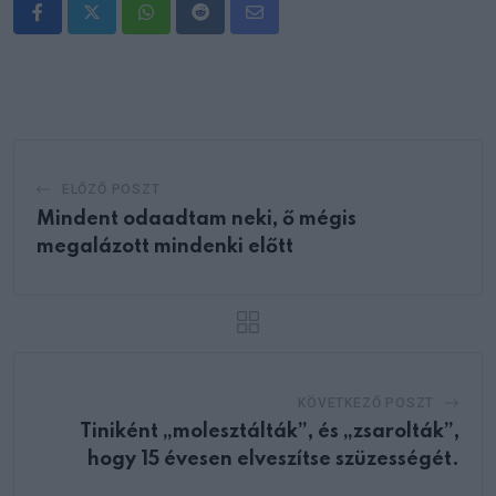
Whatsapp
Reddit
Share
via
Email
ELŐZŐ POSZT
Mindent odaadtam neki, ő mégis
megalázott mindenki előtt
KÖVETKEZŐ POSZT
Tiniként „molesztálták”, és „zsarolták”,
hogy 15 évesen elveszítse szüzességét.