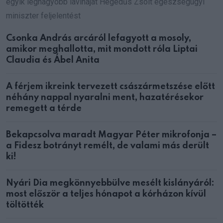
egyik legnagyobb lavináját Hegedűs Zsolt egészségügyi
miniszter feljelentést
Csonka András arcáról lefagyott a mosoly,
amikor meghallotta, mit mondott róla Liptai
Claudia és Ábel Anita
A férjem ikreink tervezett császármetszése előtt
néhány nappal nyaralni ment, hazatérésekor
remegett a térde
Bekapcsolva maradt Magyar Péter mikrofonja –
a Fidesz botrányt remélt, de valami más derült
ki!
Nyári Dia megkönnyebbülve mesélt kislányáról:
most először a teljes hónapot a kórházon kívül
töltötték