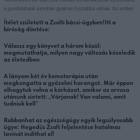
a gondolataink azonban gyakran tisztábbá válnak. Az ember
Ítélet született a Zsolti bácsi-ügyben!Itt a
bíróság döntése:
Válassz egy könyvet a három közül:
megmutathatja, milyen nagy változás közeledik
az életedben
A lányom két év kemoterápia után
megkongatta a győzelmi harangot. Már éppen
elhagytuk volna a kórházat, amikor az orvosa
utánunk sietett: „Várjanak! Van valami, amit
tudniuk kell”
Robbanhat az egészségügy egyik legsúlyosabb
ügye: Hegedűs Zsolt feljelentése hatalmas
lavinát indíthat el!