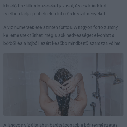
kímélő tisztálkodószereket javasol, és csak indokolt
esetben tartja jó ötletnek a túl erős készítményeket.
A víz hőmérséklete szintén fontos. A nagyon forró zuhany
kellemesnek tűnhet, mégis sok nedvességet elvonhat a
bőrből és a hajból, ezért később mindkettő szárazzá válhat.
A langyos víz általában barátságosabb a bőr természetes