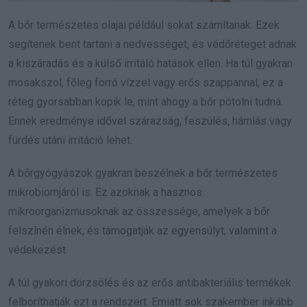
A bőr természetes olajai például sokat számítanak. Ezek
segítenek bent tartani a nedvességet, és védőréteget adnak
a kiszáradás és a külső irritáló hatások ellen. Ha túl gyakran
mosakszol, főleg forró vízzel vagy erős szappannal, ez a
réteg gyorsabban kopik le, mint ahogy a bőr pótolni tudná.
Ennek eredménye idővel szárazság, feszülés, hámlás vagy
fürdés utáni irritáció lehet.
A bőrgyógyászok gyakran beszélnek a bőr természetes
mikrobiomjáról is. Ez azoknak a hasznos
mikroorganizmusoknak az összessége, amelyek a bőr
felszínén élnek, és támogatják az egyensúlyt, valamint a
védekezést.
A túl gyakori dörzsölés és az erős antibakteriális termékek
felboríthatják ezt a rendszert. Emiatt sok szakember inkább