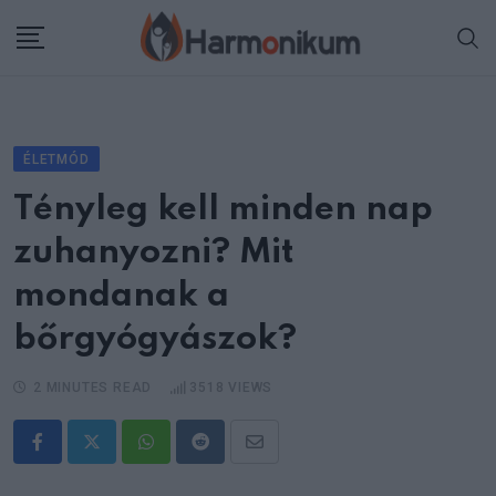
Skip
to
content
ÉLETMÓD
Tényleg kell minden nap
zuhanyozni? Mit
mondanak a
bőrgyógyászok?
2 MINUTES READ
3518
VIEWS
Whatsapp
Reddit
Share
via