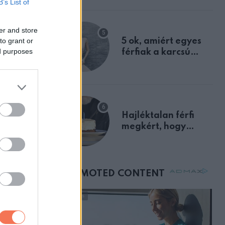
B’s List of
a szklerózis
multiplex
er and store
egyértelmű jele volt
to grant or
5 ok, amiért egyes
ed purposes
férfiak a karcsú
nőket részesítik
előnyben
Hajléktalan férfi
megkért, hogy
vegyek neki kávét a
születésnapján –
órákkal később
mellettem ült az első
osztályon