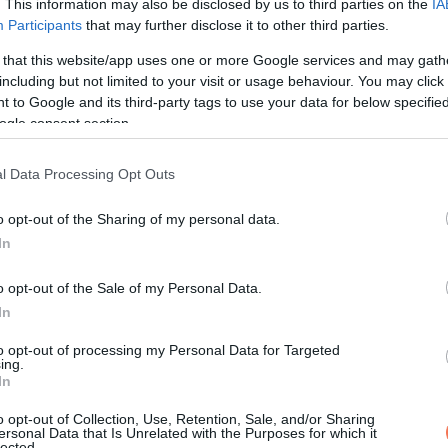
. This information may also be disclosed by us to third parties on the
IA
Participants
that may further disclose it to other third parties.
 that this website/app uses one or more Google services and may gath
including but not limited to your visit or usage behaviour. You may click 
 to Google and its third-party tags to use your data for below specifi
ogle consent section.
l Data Processing Opt Outs
o opt-out of the Sharing of my personal data.
In
o opt-out of the Sale of my Personal Data.
In
to opt-out of processing my Personal Data for Targeted
ing.
In
o opt-out of Collection, Use, Retention, Sale, and/or Sharing
ersonal Data that Is Unrelated with the Purposes for which it
lected.