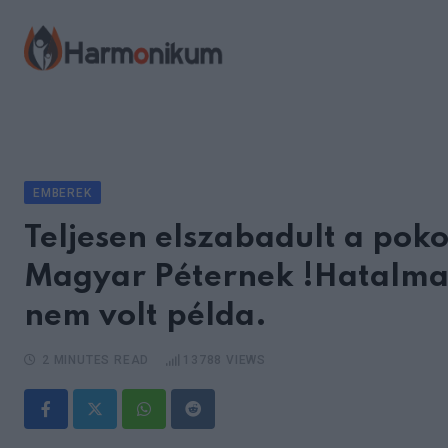
Skip
to
content
EMBEREK
Teljesen elszabadult a pok
Magyar Péternek !Hatalmas
nem volt példa.
2 MINUTES READ
13788
VIEWS
Whatsapp
Reddit