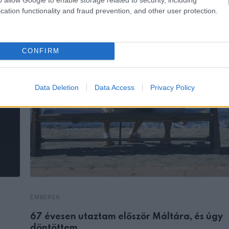
cation functionality and fraud prevention, and other user protection.
CONFIRM
Data Deletion
Data Access
Privacy Policy
EMBEREK
67 évesen utaztam először Máltára, és úgy
döntöttem,