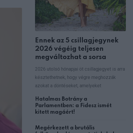
via
Email
Ennek az 5 csillagjegynek
2026 végéig teljesen
megváltozhat a sorsa
2026 utolsó hónapjai öt csillagjegyet is arra
késztethetnek, hogy végre meghozzák
azokat a döntéseket, amelyeket
Hatalmas Botrány a
Parlamentben: a Fidesz ismét
kitett magáért!
Megérkezett a brutális