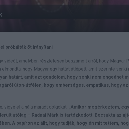
 próbálták őt irányítani
gy videót, amelyben részletesen beszámolt arról, hogy Magyar Pé
 elmondta, hogy Magyar egy határt átlépett, amit szerinte senki
olyan határt, amit azt gondolom, hogy senki nem engedhet 
agáról úton-útfélen, hogy emberséges, empatikus, hogy az
, vigye el a nála maradt dolgokat.
„Amikor megérkeztem, egy
derült utólag – Radnai Márk is tartózkodott. Becsukta az ajt
ében. A papíron az állt, hogy tudják, hogy én mit tettem, ho