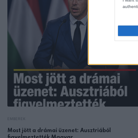
authenti
EMBEREK
Most jött a drámai üzenet: Ausztriából
figyelmeztették Magyar