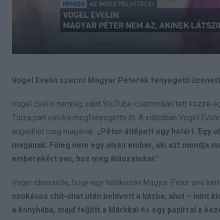
Vogel Evelin szerint Magyar Péterék fenyegető üzenettel
Vogel Evelin nemrég saját YouTube-csatornáján tett közzé e
Tisza párt elnöke megfenyegette őt. A videóban Vogel Evelin
engedhet meg magának.
„Péter átlépett egy határt. Egy 
magának. Főleg nem egy olyan ember, aki azt mondja m
emberekért van, hoz meg áldozatokat.”
Vogel elmesélte, hogy egy találkozón Magyar Péter arra kérte
szokásos chit-chat után behívott a házba, ahol – mint ki
a konyhába, majd feljött a Márkkal és egy papírral a kez