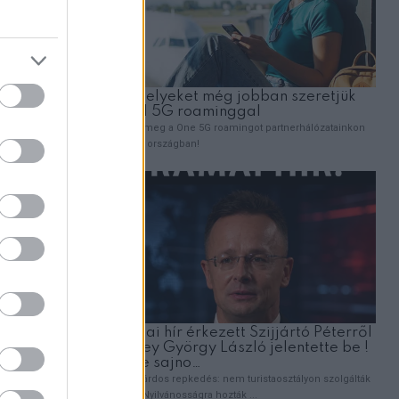
ZT
zaka
rult
lmas
ünk!