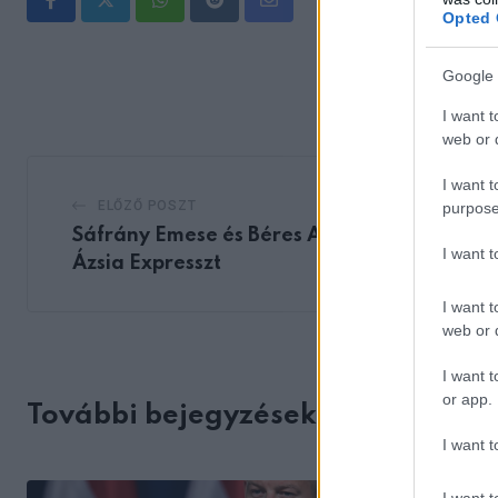
Whatsapp
Reddit
Share
Opted 
via
Email
Google 
I want t
web or d
I want t
ELŐZŐ POSZT
purpose
Sáfrány Emese és Béres Anett nyerték az
I want 
Ázsia Expresszt
I want t
web or d
I want t
or app.
További bejegyzések
I want t
I want t