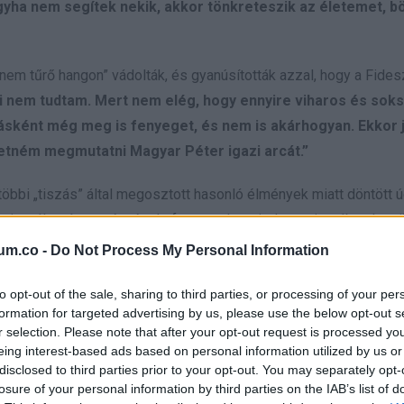
yha nem segítek nekik, akkor tönkreteszik az életemet, b
nem tűrő hangon” vádolták, és gyanúsították azzal, hogy a Fide
i nem tudtam. Mert nem elég, hogy ennyire viharos és sok
ásként még meg is fenyeget, és nem is akárhogyan. Ekkor j
retném megmutatni Magyar Péter igazi arcát.”
többi „tiszás” által megosztott hasonló élmények miatt döntött ú
nni a változás reményét, de fontosnak tartja, hogy tisztában legy
„Higgyétek el, én nem akarom elvenni a változás reményét
um.co -
Do Not Process My Personal Information
y, hogy ki és milyen értékek mentén szeretne változást h
to opt-out of the sale, sharing to third parties, or processing of your per
formation for targeted advertising by us, please use the below opt-out s
r selection. Please note that after your opt-out request is processed y
eretne kommunikálni a továbbiakban, és ígérte, hogy további részl
eing interest-based ads based on personal information utilized by us or
k együtt Magyarral, és mik azok az elvek, amelyekben a mai napig
disclosed to third parties prior to your opt-out. You may separately opt-
losure of your personal information by third parties on the IAB’s list of