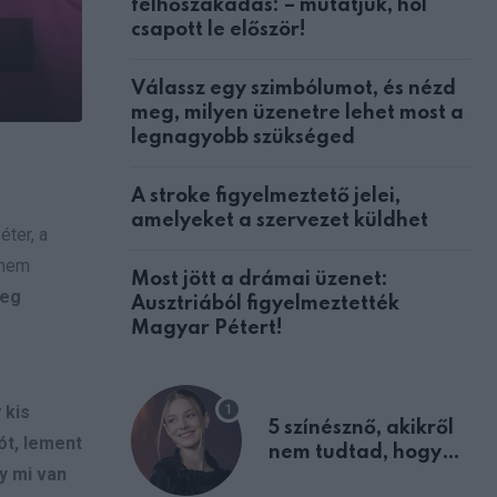
felhőszakadás: – mutatjuk, hol
csapott le először!
Válassz egy szimbólumot, és nézd
meg, milyen üzenetre lehet most a
legnagyobb szükséged
A stroke figyelmeztető jelei,
amelyeket a szervezet küldhet
ter, a
 nem
Most jött a drámai üzenet:
meg
Ausztriából figyelmeztették
Magyar Pétert!
 kis
5 színésznő, akikről
ót, lement
nem tudtad, hogy
gy mi van
fiúként születtek