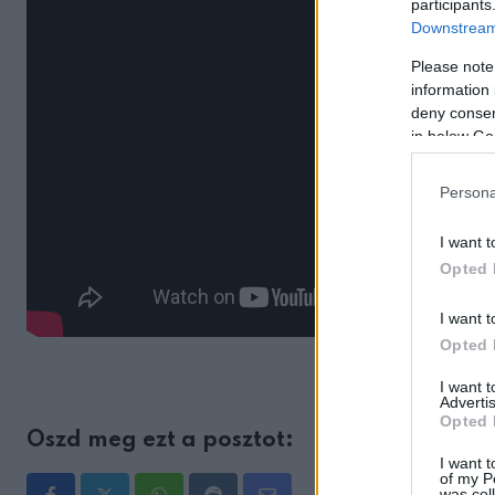
participants
Downstream 
Please note
information 
deny consent
in below Go
Persona
I want t
Opted 
I want t
Opted 
I want 
Advertis
Opted 
Oszd meg ezt a posztot:
I want t
of my P
was col