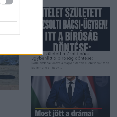
EMBEREK
Elvittem a halálos beteg kislányomat az
hogy