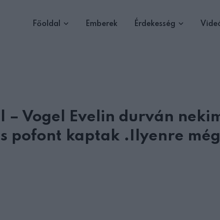
Főoldal
Emberek
Érdekesség
Vide
ol – Vogel Evelin durván neki
 pofont kaptak .Ilyenre mé