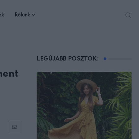
ók
Rólunk
LEGÚJABB POSZTOK:
ment
g
Share