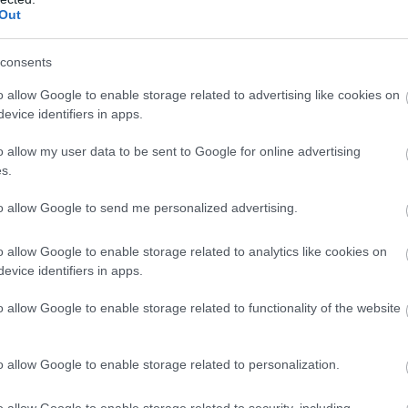
Out
consents
o allow Google to enable storage related to advertising like cookies on
evice identifiers in apps.
KÖVETKEZŐ POS
o allow my user data to be sent to Google for online advertising
Borzalmas hír jött ma reggelre– éjs
s.
örökre lehunyta szemét… Gyászba bo
to allow Google to send me personalized advertising.
az egész MAGYARORSZÁG! Hata
név távozott közül
o allow Google to enable storage related to analytics like cookies on
evice identifiers in apps.
o allow Google to enable storage related to functionality of the website
o allow Google to enable storage related to personalization.
o allow Google to enable storage related to security, including