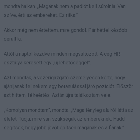
mondta halkan. „Magának nem a padlót kell súrolnia. Van
szíve, érti az embereket. Ez ritka.”
Akkor még nem értettem, mire gondol. Pár héttel később
derült ki.
Attól a naptól kezdve minden megváltozott. A cég HR-
osztálya keresett egy „új lehetőséggel”.
Azt mondták, a vezérigazgató személyesen kérte, hogy
ajánljanak fel nekem egy betanulással járó pozíciót. Először
azt hittem, félreértés. Aztán újra találkoztam vele.
„Komolyan mondtam”, mondta. „Maga tényleg alulról látta az
életet. Tudja, mire van szükségük az embereknek. Hadd
segítsek, hogy jobb jövőt építsen magának és a fiának.”