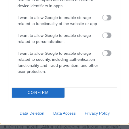
device identifiers in apps.
Sokáig csak a fűtés halk zúgását lehetett hallani abban a
drága irodában. Aztán a férfi felállt, megkerülte az asztalt, és
I want to allow Google to enable storage
related to functionality of the website or app.
letérdelt elém.
I want to allow Google to enable storage
„Megmentette az unokámat”, mondta remegve. „Nem tudom,
related to personalization.
hogyan háláljam meg. Visszaadta a családomat.”
I want to allow Google to enable storage
related to security, including authentication
Könnybe lábadt a szemem. „Csak azt tettem, amit kellett.”
functionality and fraud prevention, and other
user protection.
A fejét rázta. „Nem, nem akárki tette volna meg. Sokan
elfordulnak, hívnak valaki mást, vagy továbbmennek. Maga
nem ment tovább.”
CONFIRM
Haboztam. „Én… amúgy itt dolgozom. Takarítok ebben az
épületben.”
Data Deletion
Data Access
Privacy Policy
A férfi rám nézett. „Akkor kétszeresen tartozom magának”,