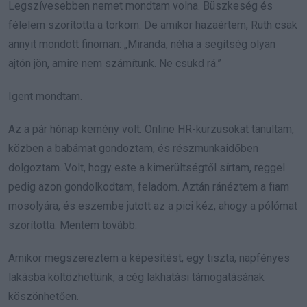
Legszívesebben nemet mondtam volna. Büszkeség és
félelem szorította a torkom. De amikor hazaértem, Ruth csak
annyit mondott finoman: „Miranda, néha a segítség olyan
ajtón jön, amire nem számítunk. Ne csukd rá.”
Igent mondtam.
Az a pár hónap kemény volt. Online HR-kurzusokat tanultam,
közben a babámat gondoztam, és részmunkaidőben
dolgoztam. Volt, hogy este a kimerültségtől sírtam, reggel
pedig azon gondolkodtam, feladom. Aztán ránéztem a fiam
mosolyára, és eszembe jutott az a pici kéz, ahogy a pólómat
szorította. Mentem tovább.
Amikor megszereztem a képesítést, egy tiszta, napfényes
lakásba költözhettünk, a cég lakhatási támogatásának
köszönhetően.