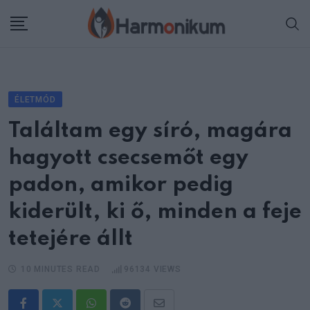
Skip
to
content
ÉLETMÓD
Találtam egy síró, magára
hagyott csecsemőt egy
padon, amikor pedig
kiderült, ki ő, minden a feje
tetejére állt
10 MINUTES READ
96134
VIEWS