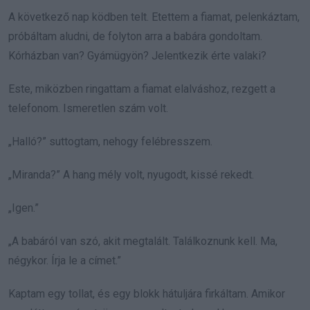
A következő nap ködben telt. Etettem a fiamat, pelenkáztam,
próbáltam aludni, de folyton arra a babára gondoltam.
Kórházban van? Gyámügyön? Jelentkezik érte valaki?
Este, miközben ringattam a fiamat elalváshoz, rezgett a
telefonom. Ismeretlen szám volt.
„Halló?” suttogtam, nehogy felébresszem.
„Miranda?” A hang mély volt, nyugodt, kissé rekedt.
„Igen.”
„A babáról van szó, akit megtalált. Találkoznunk kell. Ma,
négykor. Írja le a címet.”
Kaptam egy tollat, és egy blokk hátuljára firkáltam. Amikor