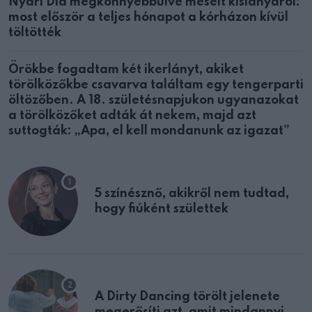
Nyári Dia megkönnyebbülve mesélt kislányáról:
most először a teljes hónapot a kórházon kívül
töltötték
Örökbe fogadtam két ikerlányt, akiket
törölközőkbe csavarva találtam egy tengerparti
öltözőben. A 18. születésnapjukon ugyanazokat
a törölközőket adták át nekem, majd azt
suttogták: „Apa, el kell mondanunk az igazat”
5 színésznő, akikről nem tudtad,
hogy fiúként születtek
A Dirty Dancing törölt jelenete