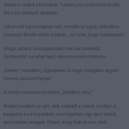
láttam-e valakit a közelben. Tizenöt perc múlva két rendőr
állt a kis lakásunk ajtajában.
„Most már biztonságban van”, mondta az egyik, miközben
óvatosan átvette tőlem a babát. „Jól tette, hogy cselekedett.”
Mégis, amikor összepakoltam neki pár pelenkát,
törlőkendőt, és lefejt tejet, elhomályosult a látásom.
„Kérem”, mondtam, „figyeljenek rá, hogy melegben legyen.
Szereti, ha közel tartják.”
A rendőr kedvesen bólintott. „Rendben lesz.”
Amikor bezárult az ajtó, ránk szakadt a csend. Leültem a
kanapéra, és a kezemben szorongattam egy apró zoknit,
amit közben lerúgott. Sírtam, amíg Ruth át nem ölelt.