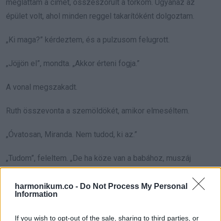
megláttam a címet, összeszorult a torkom. Ugyanaz az
épület volt, ahol minden reggel takarítóként dolgoztam.
„Ki maga?” kérdeztem, és a pulzusom felugrott.
„Jöjjön el”, mondta. „Akkor érteni fogja.”
A vonal megszakadt.
Ruth összevonta a szemöldökét, amikor elmeséltem.
„Óvatosan, Miranda. Nem tudod, ki az.”
„Tudom”, feleltem. „De ha köze van a babához, muszáj
elmennem.”
harmonikum.co -
Do Not Process My Personal
Information
Négykor ott álltam az előcsarnokban. A biztonsági őr
hosszan méricskélt, aztán felvette a telefont.
If you wish to opt-out of the sale, sharing to third parties, or