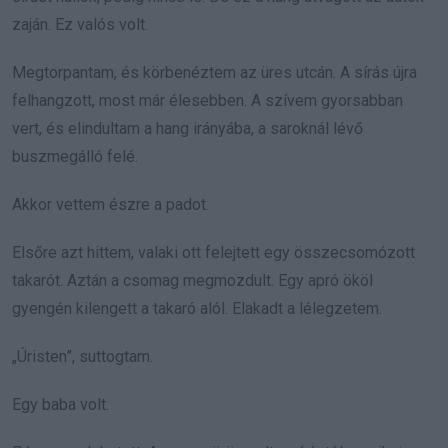
zaján. Ez valós volt.
Megtorpantam, és körbenéztem az üres utcán. A sírás újra
felhangzott, most már élesebben. A szívem gyorsabban
vert, és elindultam a hang irányába, a saroknál lévő
buszmegálló felé.
Akkor vettem észre a padot.
Elsőre azt hittem, valaki ott felejtett egy összecsomózott
takarót. Aztán a csomag megmozdult. Egy apró ököl
gyengén kilengett a takaró alól. Elakadt a lélegzetem.
„Úristen”, suttogtam.
Egy baba volt.