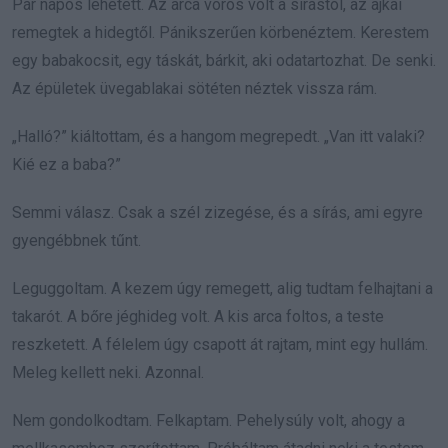
Pár napos lehetett. Az arca vörös volt a sírástól, az ajkai
remegtek a hidegtől. Pánikszerűen körbenéztem. Kerestem
egy babakocsit, egy táskát, bárkit, aki odatartozhat. De senki.
Az épületek üvegablakai sötéten néztek vissza rám.
„Halló?” kiáltottam, és a hangom megrepedt. „Van itt valaki?
Kié ez a baba?”
Semmi válasz. Csak a szél zizegése, és a sírás, ami egyre
gyengébbnek tűnt.
Leguggoltam. A kezem úgy remegett, alig tudtam felhajtani a
takarót. A bőre jéghideg volt. A kis arca foltos, a teste
reszketett. A félelem úgy csapott át rajtam, mint egy hullám.
Meleg kellett neki. Azonnal.
Nem gondolkodtam. Felkaptam. Pehelysúly volt, ahogy a