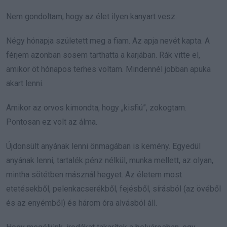
Nem gondoltam, hogy az élet ilyen kanyart vesz.
Négy hónapja született meg a fiam. Az apja nevét kapta. A
férjem azonban sosem tarthatta a karjában. Rák vitte el,
amikor öt hónapos terhes voltam. Mindennél jobban apuka
akart lenni.
Amikor az orvos kimondta, hogy „kisfiú”, zokogtam.
Pontosan ez volt az álma.
Újdonsült anyának lenni önmagában is kemény. Egyedül
anyának lenni, tartalék pénz nélkül, munka mellett, az olyan,
mintha sötétben másznál hegyet. Az életem most
etetésekből, pelenkacserékből, fejésből, sírásból (az övéből
és az enyémből) és három óra alvásból áll.