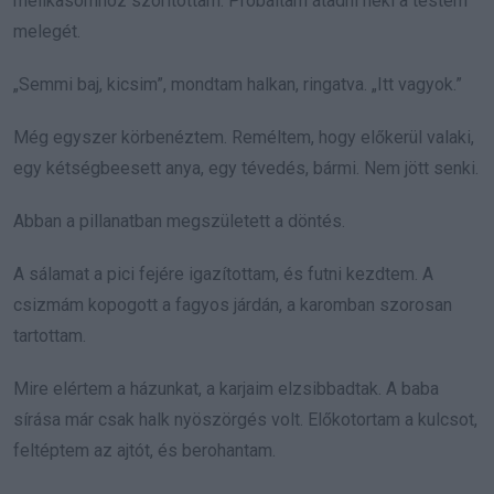
mellkasomhoz szorítottam. Próbáltam átadni neki a testem
melegét.
„Semmi baj, kicsim”, mondtam halkan, ringatva. „Itt vagyok.”
Még egyszer körbenéztem. Reméltem, hogy előkerül valaki,
egy kétségbeesett anya, egy tévedés, bármi. Nem jött senki.
Abban a pillanatban megszületett a döntés.
A sálamat a pici fejére igazítottam, és futni kezdtem. A
csizmám kopogott a fagyos járdán, a karomban szorosan
tartottam.
Mire elértem a házunkat, a karjaim elzsibbadtak. A baba
sírása már csak halk nyöszörgés volt. Előkotortam a kulcsot,
feltéptem az ajtót, és berohantam.