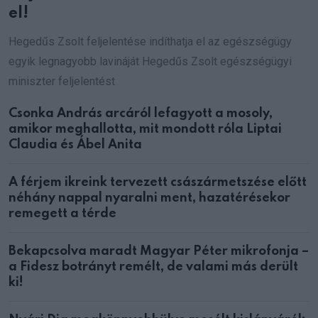
el!
Hegedűs Zsolt feljelentése indíthatja el az egészségügy
egyik legnagyobb lavináját Hegedűs Zsolt egészségügyi
miniszter feljelentést
Csonka András arcáról lefagyott a mosoly,
amikor meghallotta, mit mondott róla Liptai
Claudia és Ábel Anita
A férjem ikreink tervezett császármetszése előtt
néhány nappal nyaralni ment, hazatérésekor
remegett a térde
Bekapcsolva maradt Magyar Péter mikrofonja –
a Fidesz botrányt remélt, de valami más derült
ki!