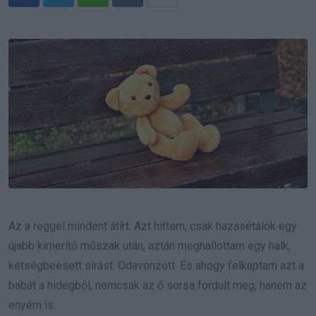
Whatsapp
Reddit
Share
via
Email
Az a reggel mindent átírt. Azt hittem, csak hazasétálok egy
újabb kimerítő műszak után, aztán meghallottam egy halk,
kétségbeesett sírást. Odavonzott. És ahogy felkaptam azt a
babát a hidegből, nemcsak az ő sorsa fordult meg, hanem az
enyém is.