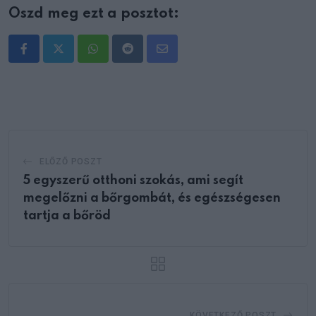
Oszd meg ezt a posztot:
Whatsapp
Reddit
Share
via
Email
ELŐZŐ POSZT
5 egyszerű otthoni szokás, ami segít
megelőzni a bőrgombát, és egészségesen
tartja a bőröd
KÖVETKEZŐ POSZT