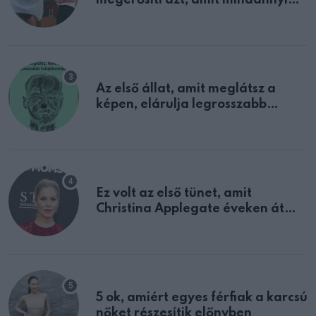
megerősíti azt, amit mindannyian
sejtettünk
Az első állat, amit meglátsz a
képen, elárulja legrosszabb
tulajdonságodat
Ez volt az első tünet, amit
Christina Applegate éveken át
félreértett, pedig a szklerózis
multiplex egyértelmű jele volt
5 ok, amiért egyes férfiak a karcsú
nőket részesítik előnyben