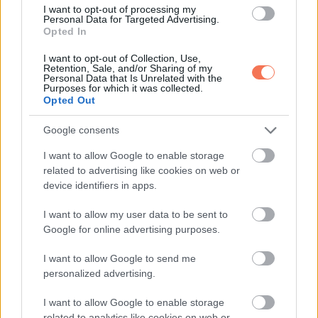
I want to opt-out of processing my
„Az ön… unokája?” nyögtem ki.
Personal Data for Targeted Advertising.
Opted In
Bólintott, és nagyot nyelt. Az a férfi, aki ránézésre egy
I want to opt-out of Collection, Use,
Retention, Sale, and/or Sharing of my
tárgyalótermet is kézben tart, most megtörtnek látszott.
Personal Data that Is Unrelated with the
Purposes for which it was collected.
Opted Out
„A fiam”, kezdte rekedten, „két hónapja ott hagyta a
feleségét. Egy újszülöttel maradt egyedül. Próbáltunk
Google consents
segíteni, de nem vette fel a telefont. Tegnap hagyott egy
I want to allow Google to enable storage
cetlit. Azt írta, nem bírja tovább.”
related to advertising like cookies on web or
device identifiers in apps.
Megállt, a kezével eltakarva az arcát. „Minket hibáztatott. Azt
I want to allow my user data to be sent to
írta, ha annyira akarjuk a babát, akkor keressük meg mi.”
Google for online advertising purposes.
Összeszorult a szívem. „Szóval ő tette a padra?”
I want to allow Google to send me
personalized advertising.
Lassan bólintott. „Igen. És ha maga nem megy arra…”
I want to allow Google to enable storage
Elcsuklott a hangja. „Nem élte volna túl.”
related to analytics like cookies on web or