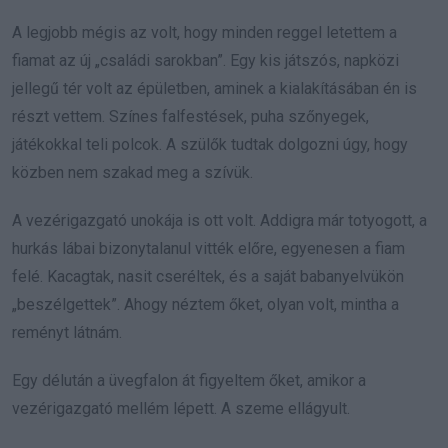
A legjobb mégis az volt, hogy minden reggel letettem a
fiamat az új „családi sarokban”. Egy kis játszós, napközi
jellegű tér volt az épületben, aminek a kialakításában én is
részt vettem. Színes falfestések, puha szőnyegek,
játékokkal teli polcok. A szülők tudtak dolgozni úgy, hogy
közben nem szakad meg a szívük.
A vezérigazgató unokája is ott volt. Addigra már totyogott, a
hurkás lábai bizonytalanul vitték előre, egyenesen a fiam
felé. Kacagtak, nasit cseréltek, és a saját babanyelvükön
„beszélgettek”. Ahogy néztem őket, olyan volt, mintha a
reményt látnám.
Egy délután a üvegfalon át figyeltem őket, amikor a
vezérigazgató mellém lépett. A szeme ellágyult.