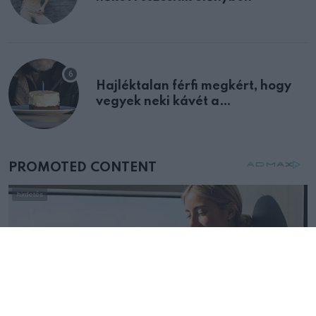
Hajléktalan férfi megkért, hogy
vegyek neki kávét a
születésnapján – órákkal később
mellettem ült az első osztályon