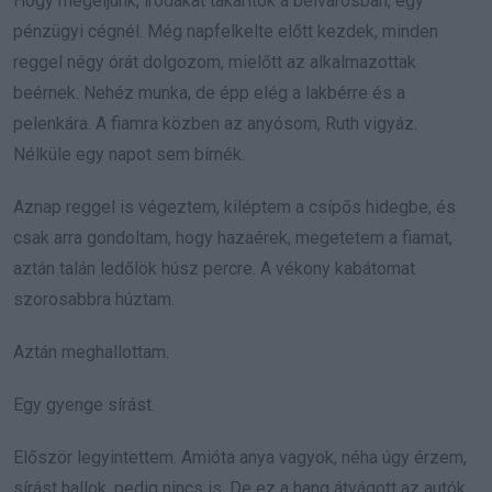
Hogy megéljünk, irodákat takarítok a belvárosban, egy
pénzügyi cégnél. Még napfelkelte előtt kezdek, minden
reggel négy órát dolgozom, mielőtt az alkalmazottak
beérnek. Nehéz munka, de épp elég a lakbérre és a
pelenkára. A fiamra közben az anyósom, Ruth vigyáz.
Nélküle egy napot sem bírnék.
Aznap reggel is végeztem, kiléptem a csípős hidegbe, és
csak arra gondoltam, hogy hazaérek, megetetem a fiamat,
aztán talán ledőlök húsz percre. A vékony kabátomat
szorosabbra húztam.
Aztán meghallottam.
Egy gyenge sírást.
Először legyintettem. Amióta anya vagyok, néha úgy érzem,
sírást hallok, pedig nincs is. De ez a hang átvágott az autók