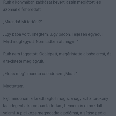
Ruth a konyhában zabkását kevert, aztán meglátott, és
azonnal elfehéredett.
„Miranda! Mi történt?”
„Egy baba volt”, lihegtem. „Egy padon. Teljesen egyedül.
Majd megfagyott. Nem tudtam ott hagyni.”
Ruth nem faggatott. Odalépett, megérintette a baba arcát, és
a tekintete meglágyult.
„Etess meg”, mondta csendesen. „Most.”
Megtettem.
Fájt mindenem a fáradtságtól, mégis, ahogy azt a törékeny
kis idegent a karomban tartottam, bennem is elmozdult
valami. A pici keze megragadta a pólómat, a sírása pedig