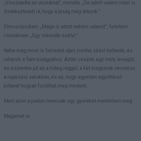
„Visszaadta az unokámat”, mondta. „De adott valami mást is.
Emlékeztetett rá, hogy a jóság még létezik.”
Elmosolyodtam. „Maga is adott nekem valamit”, feleltem
csendesen. „Egy második esélyt.”
Néha még most is felriadok éjjel, mintha sírást hallanék, és
rohanok a fiam kiságyához. Aztán veszek egy mély levegőt,
és eszembe jut az a hideg reggel, a két kisgyerek nevetése
a napközis sarokban, és az, hogy egyetlen együttérző
pillanat hogyan fordíthat meg mindent.
Mert azon a padon nemcsak egy gyereket mentettem meg.
Magamat is.