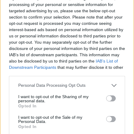
processing of your personal or sensitive information for
„Legfelső emelet”, mondta végül. „Várják.”
targeted advertising by us, please use the below opt-out
section to confirm your selection. Please note that after your
A liftút végtelennek tűnt. Amikor kinyílt az ajtó, csillogó
opt-out request is processed you may continue seeing
interest-based ads based on personal information utilized by
márvány és csend fogadott.
us or personal information disclosed to third parties prior to
your opt-out. You may separately opt-out of the further
Egy férfi ült egy hatalmas íróasztal mögött. Ezüstös haja
disclosure of your personal information by third parties on the
fényben csillogott. Felnézett rám.
IAB’s list of downstream participants. This information may
also be disclosed by us to third parties on the
IAB’s List of
„Üljön le”, mondta röviden.
Downstream Participants
that may further disclose it to other
third parties.
Leültem.
Please note that this website/app uses one or more Google
Personal Data Processing Opt Outs
services and may gather and store information including but
Előrehajolt, és megremegett a hangja. „Az a baba, akit
not limited to your visit or usage behaviour. You may click to
I want to opt-out of the Sharing of my
personal data.
grant or deny consent to Google and its third-party tags to
megtalált… ő az unokám.”
Opted In
use your data for below specified purposes in below Google
consent section.
I want to opt-out of the Sale of my
Egy pillanatig nem jött ki hang a torkomon. A kezem kihűlt,
Personal Data.
Opted In
ahogy a szavai megérkeztek.