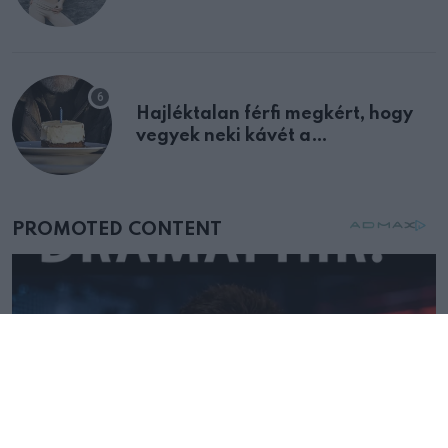
Hajléktalan férfi megkért, hogy
vegyek neki kávét a
születésnapján – órákkal később
mellettem ült az első osztályon