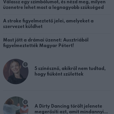
Válassz egy szimbólumot, és nézd meg, milyen
üzenetre lehet most a legnagyobb szükséged
A stroke figyelmeztető jelei, amelyeket a
szervezet küldhet
Most jött a drámai üzenet: Ausztriából
figyelmeztették Magyar Pétert!
5 színésznő, akikről nem tudtad,
hogy fiúként születtek
A Dirty Dancing törölt jelenete
megerősíti azt, amit mindannyian