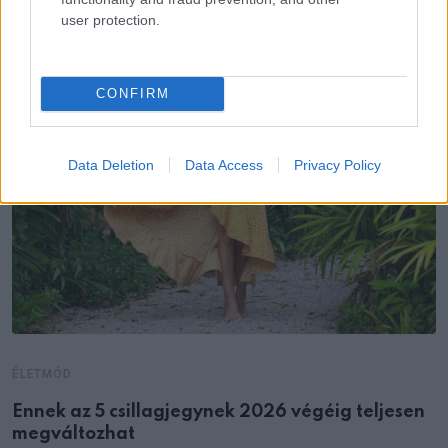
user protection.
CONFIRM
Data Deletion
Data Access
Privacy Policy
ÉLETMÓD
Ennek az 5 csillagjegynek 2026 végéig teljesen
megváltozhat