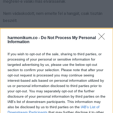
megfelel-e valaki más elvárásainak.
Nem vádaskodott, nem emelte fel a hangját, csak tisztán
beszélt.
A szoba megint elhallgatott, de most más volt ez a csend.
harmonikum.co -
Do Not Process My Personal
Nem feszült, inkább olyan, amibe nem fér bele ellenkezés.
Information
Nem sokkal később elindultunk. Kiléptünk a hideg éjszakába,
If you wish to opt-out of the sale, sharing to third parties, or
és egyszerre éreztem megkönnyebbülést és valami furcsa
processing of your personal or sensitive information for
targeted advertising by us, please use the below opt-out
szomorúságot is.
section to confirm your selection. Please note that after your
opt-out request is processed you may continue seeing
Hazafelé pár percig egyikünk sem szólt. Aztán megfogta a
interest-based ads based on personal information utilized by
kezem, és azt mondta, az életünk a miénk. Nem
us or personal information disclosed to third parties prior to
your opt-out. You may separately opt-out of the further
magyarázkodnunk kell miatta, hanem élni.
disclosure of your personal information by third parties on the
IAB’s list of downstream participants. This information may
Az a karácsony nem végződött nagy jelenettel vagy hangos
also be disclosed by us to third parties on the
IAB’s List of
kibéküléssel. Mégis változott valami. Akkor értettem meg
Downstream Participants
that may further disclose it to other