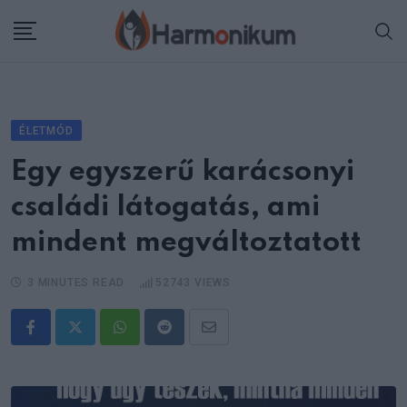
Skip
to
content
ÉLETMÓD
Egy egyszerű karácsonyi
családi látogatás, ami
mindent megváltoztatott
3 MINUTES READ
52743
VIEWS
Whatsapp
Reddit
Share
via
Email