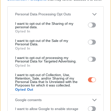
third parties.
igazán, hogy a támogatás nem mindig látványos.
Please note that this website/app uses one or more Google
Personal Data Processing Opt Outs
Néha csak ennyi. Valaki melléd áll, téged választ, és
services and may gather and store information including but
not limited to your visit or usage behaviour. You may click to
I want to opt-out of the Sharing of my
megmutatja, hogy a tisztelet többet ér bármilyen
personal data.
grant or deny consent to Google and its third-party tags to
hagyománynál.
Opted In
use your data for below specified purposes in below Google
consent section.
I want to opt-out of the Sale of my
Personal Data.
Opted In
Oszd meg ezt a posztot:
I want to opt-out of processing my
Personal Data for Targeted Advertising.
Opted In
Whatsapp
Reddit
Share
I want to opt-out of Collection, Use,
via
Retention, Sale, and/or Sharing of my
Personal Data that Is Unrelated with the
Email
Purposes for which it was collected.
Opted Out
Google consents
ELŐZŐ POSZT
I want to allow Google to enable storage