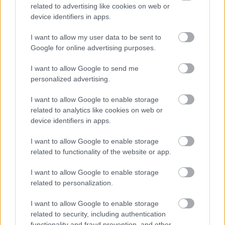
related to advertising like cookies on web or
Találtam egy síró, magára hagyott
device identifiers in apps.
csecsemőt egy padon, amikor pedig
kiderült, ki ő, minden a feje tetejére állt
I want to allow my user data to be sent to
Google for online advertising purposes.
I want to allow Google to send me
personalized advertising.
I want to allow Google to enable storage
KÖVETKEZŐ POSZT
related to analytics like cookies on web or
A bolhapiacon vettem babacipőt az utolsó 5
device identifiers in apps.
dolláromból, ráadtam a fiamra, és
recsegést hallottam belülről
I want to allow Google to enable storage
related to functionality of the website or app.
I want to allow Google to enable storage
related to personalization.
További bejegyzések
I want to allow Google to enable storage
related to security, including authentication
functionality and fraud prevention, and other