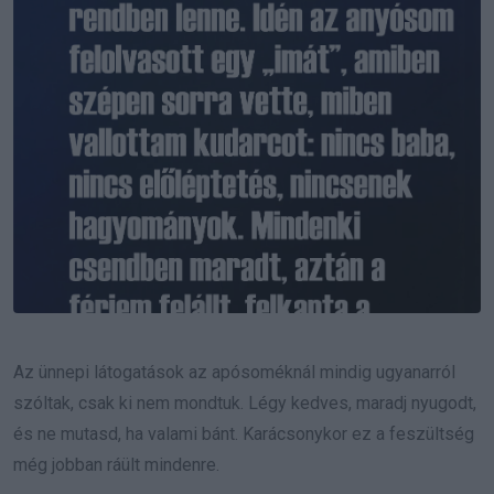
Az ünnepi látogatások az apósoméknál mindig ugyanarról
szóltak, csak ki nem mondtuk. Légy kedves, maradj nyugodt,
és ne mutasd, ha valami bánt. Karácsonykor ez a feszültség
még jobban ráült mindenre.