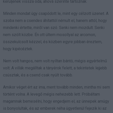
kerüljenek vissza oda, ahová szerinte tartoznak.
Minden mondat úgy csapódott le, mint egy célzott üzenet. A
szoba nem a csendes áhítattól némult el, hanem attól, hogy
mindenki értette, miről van szó. Senki nem mozdult. Senki
nem szólt közbe. Én ott ültem mosollyal az arcomon,
összekulcsolt kézzel, és közben egyre jobban éreztem,
hogy kipécéztek.
Nem volt hangos, nem volt nyíltan bántó, mégis egyértelmű
volt. A villák megálltak a tányérok felett, a tekintetek lejjebb
csúsztak, és a csend csak nyúlt tovább.
Amikor véget ért az ima, ment tovább minden, mintha mi sem
történt volna. A levegő mégis nehezebb lett. Próbáltam
magamnak bemesélni, hogy engedjem el, az ünnepek amúgy
is bonyolultak, és az emberek néha ügyetlenül fejezik ki az