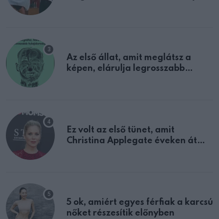
sejtettünk
Az első állat, amit meglátsz a
képen, elárulja legrosszabb
tulajdonságodat
Ez volt az első tünet, amit
Christina Applegate éveken át
félreértett, pedig a szklerózis
multiplex egyértelmű jele volt
5 ok, amiért egyes férfiak a karcsú
nőket részesítik előnyben