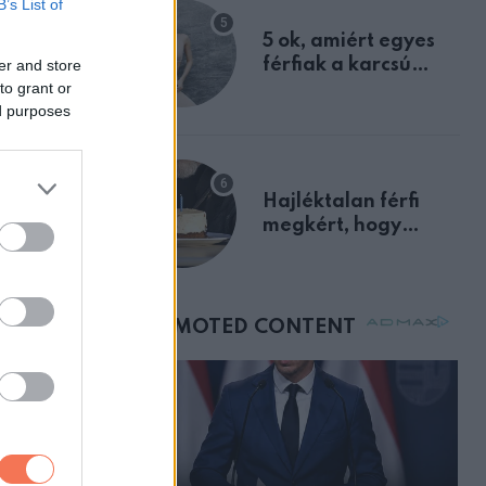
B’s List of
zért akkor
egyértelmű jele volt
5 ok, amiért egyes
y te
férfiak a karcsú
er and store
to grant or
nőket részesítik
ed purposes
előnyben
Hajléktalan férfi
megkért, hogy
vegyek neki kávét a
születésnapján –
órákkal később
mellettem ült az első
írásról,
osztályon
új