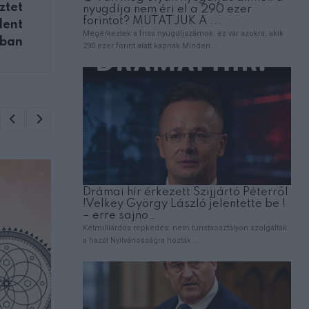
ztet
dent
kban