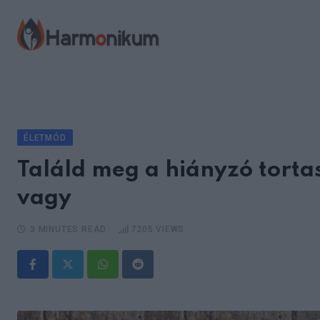
Skip
to
content
ÉLETMÓD
Találd meg a hiányzó torta
vagy
3 MINUTES READ
7205
VIEWS
Whatsapp
Reddit