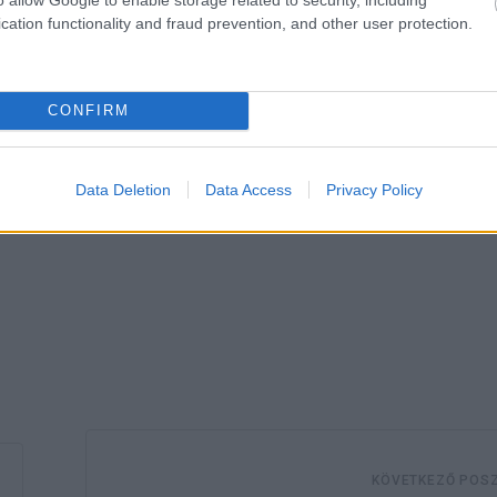
cation functionality and fraud prevention, and other user protection.
mat adnak egy kis önreflexióra. Sokszor nem is a tortáról szól
CONFIRM
Data Deletion
Data Access
Privacy Policy
KÖVETKEZŐ POS