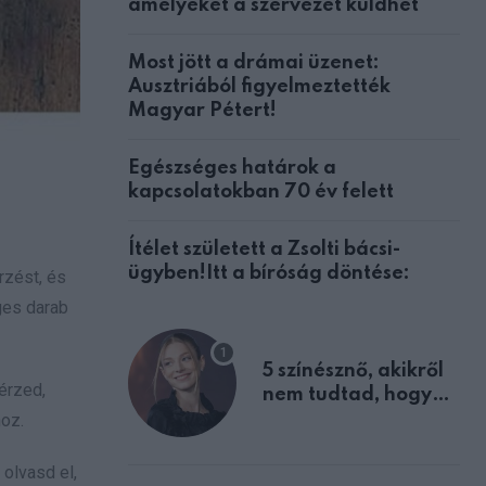
amelyeket a szervezet küldhet
Most jött a drámai üzenet:
Ausztriából figyelmeztették
Magyar Pétert!
Egészséges határok a
kapcsolatokban 70 év felett
Ítélet született a Zsolti bácsi-
ügyben!Itt a bíróság döntése:
rzést, és
ges darab
5 színésznő, akikről
érzed,
nem tudtad, hogy
fiúként születtek
hoz.
 olvasd el,