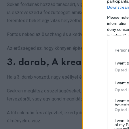
participants
Sokan fordulnak hozzád tanácsért, vigaszért, vagy csak azé
Downstream 
is észreveszed a feszültséget, amikor mások még nem monda
Please note
teremtesz békét egy vitás helyzetben.
information 
deny consent
Fontos neked az összhang és a kedvesség, mert hiszel abba
in below Go
Az erősséged az, hogy könnyen építesz mély, biztonságos k
Persona
3. darab, A kreatív lélek
I want t
Opted 
Ha a 3. darab vonzott, nagy eséllyel élénk képzeleted van,
I want t
Opted 
Gyakran meglátsz összefüggéseket, lehetőségeket, vagy olyan
tervezésről, vagy egy gond megoldásáról, szívesen kísérlet
I want 
Advertis
Opted 
A túl sok rutin feszélyezhet, ezért jobban érzed magad ott, 
élményekre visz.
I want t
of my P
was col