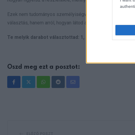
authenti
Ezek nem tudományos személyiségvizsgálatok, mégis jó alkal
választás, hanem arról, hogyan látod a világot.
Te melyik darabot választottad: 1, 2, 3, vagy 4?
Oszd meg ezt a posztot:
Whatsapp
Reddit
Share
via
Email
ELŐZŐ POSZT