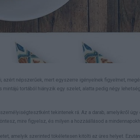
i, azért népszerűek, mert egyszerre igényelnek figyelmet, megé
 mintájú tortából hiányzik egy szelet, alatta pedig négy lehetsé
 személyiségtesztként tekintenek rá. Az a darab, amelyikről úgy 
n döntesz, mire figyelsz, és milyen a hozzáállásod a mindennapok
tet, amelyik szerinted tökéletesen kitölti az üres helyet. Ezután