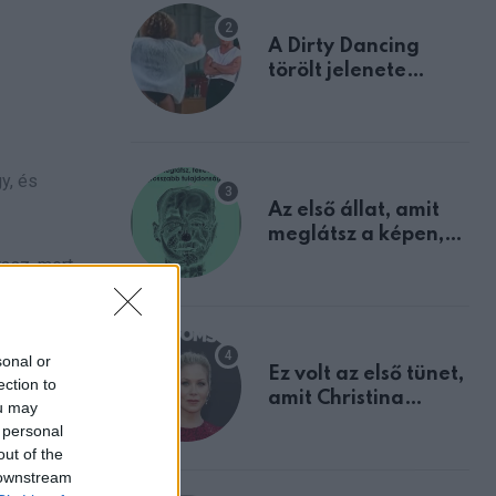
A Dirty Dancing
törölt jelenete
megerősíti azt, amit
mindannyian
sejtettünk
y, és
Az első állat, amit
meglátsz a képen,
elárulja legrosszabb
tasz, mert
tulajdonságodat
sonal or
Ez volt az első tünet,
ection to
amit Christina
ou may
Applegate éveken
 personal
át félreértett, pedig
out of the
a szklerózis
 downstream
multiplex