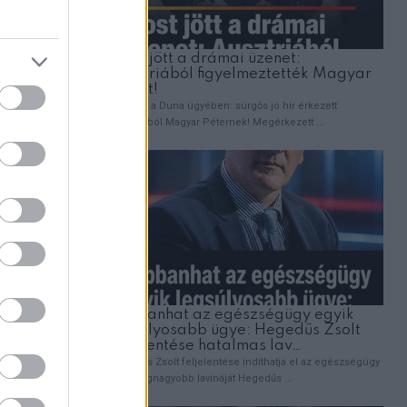
tétlenség
or nehéz a
ek?
mít,