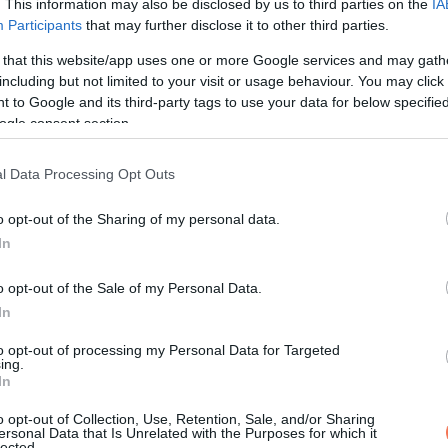
. This information may also be disclosed by us to third parties on the
IA
rt, mert melletted megnyugszanak. Jól olvasol az érzelmekben, e
Participants
that may further disclose it to other third parties.
nak semmit. Emiatt gyakran te tartod egyben a társaságot, vag
 that this website/app uses one or more Google services and may gath
including but not limited to your visit or usage behaviour. You may click 
 to Google and its third-party tags to use your data for below specifi
n, hogy az apró figyelmességek is sokat számítanak.
ogle consent section.
apcsolatokat.
l Data Processing Opt Outs
o opt-out of the Sharing of my personal data.
In
 és szeretsz más szemszögből nézni dolgokat.
o opt-out of the Sale of my Personal Data.
In
 részleteket, amelyeket mások átsiklanak. Legyen szó rajzról, 
ezel.
to opt-out of processing my Personal Data for Targeted
ing.
In
ahol szabadon ötletelhetsz. Közben a kíváncsiságod tanulásra és 
o opt-out of Collection, Use, Retention, Sale, and/or Sharing
ersonal Data that Is Unrelated with the Purposes for which it
lected.