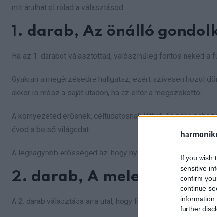
mit árulhat el rólad a választásod.
1. darab, Az önálló gondol
Ha az 1. darabot választottad, valószínűleg fontos neked a fü
Gyakran a megérzésedre hallgatsz, ezért szívesen hozol dö
akkor is mész a saját utadon, ha az eltér a megszokottól.
A környezeted erősnek, céltudatosnak láthat, és néha neheze
óvod a belső világodat.
harmonik
A legnagyobb erősséged az, hogy nyomás alatt is hű mara
If you wish 
sensitive in
2. darab, A melegszívű go
confirm you
continue se
information 
A 2. darab választása arra utal, hogy figyelmes, empatikus 
further disc