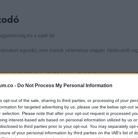
kodó
ggetlenség és a saját tér.
ntéseket egyedül, nem mások véleménye alapján. Határozott vag
n kiismerhetőnek is. Inkább kevés, de tartalmas kapcsolatot tar
um.co -
Do Not Process My Personal Information
dsz önmagadhoz.
to opt-out of the sale, sharing to third parties, or processing of your per
formation for targeted advertising by us, please use the below opt-out s
ndoskodó
r selection. Please note that after your opt-out request is processed y
eing interest-based ads based on personal information utilized by us or
disclosed to third parties prior to your opt-out. You may separately opt-
személyiség vagy.
losure of your personal information by third parties on the IAB’s list of