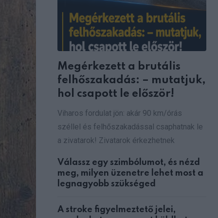
Megérkezett a brutális
felhőszakadás: – mutatjuk,
hol csapott le először!
Viharos fordulat jön: akár 90 km/órás
széllel és felhőszakadással csaphatnak le
a zivatarok! Zivatarok érkezhetnek
Válassz egy szimbólumot, és nézd
meg, milyen üzenetre lehet most a
legnagyobb szükséged
A stroke figyelmeztető jelei,