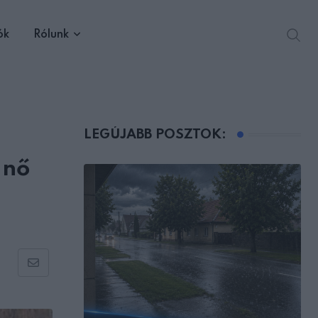
ók
Rólunk
LEGÚJABB POSZTOK:
 nő
Share
via
Email