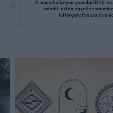
A mostohalányom poénból DNS-tes
csinált, aztán egyetlen sor min
felforgatott a családun