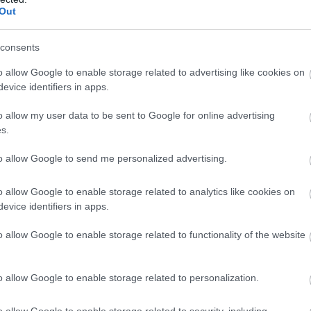
Out
zető
consents
o allow Google to enable storage related to advertising like cookies on
repbe kerülnek.
evice identifiers in apps.
o allow my user data to be sent to Google for online advertising
a. Ha gond adódik, inkább előrelépsz, mert hiszel abban, hogy a 
s.
to allow Google to send me personalized advertising.
n. Nem riadsz vissza a felelősségtől, és akkor is haladsz, amik
o allow Google to enable storage related to analytics like cookies on
evice identifiers in apps.
okat egy közös cél felé terelni.
o allow Google to enable storage related to functionality of the website
 a vizuális személyiségteszt
o allow Google to enable storage related to personalization.
yorsan mintát keres, és megoldást akar találni. Közben az is szá
másodban, és milyen logika szerint döntesz.
o allow Google to enable storage related to security, including