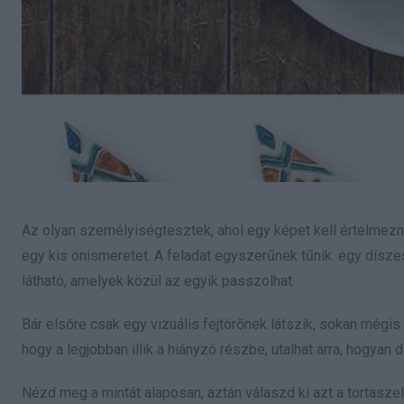
Az olyan személyiségtesztek, ahol egy képet kell értelmezn
egy kis önismeretet. A feladat egyszerűnek tűnik: egy díszes
látható, amelyek közül az egyik passzolhat.
Bár elsőre csak egy vizuális fejtörőnek látszik, sokan mégis
hogy a legjobban illik a hiányzó részbe, utalhat arra, hogya
Nézd meg a mintát alaposan, aztán válaszd ki azt a tortaszele