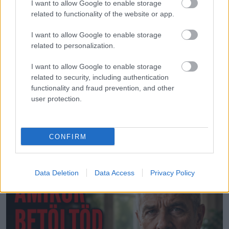
I want to allow Google to enable storage
related to functionality of the website or app.
I want to allow Google to enable storage
related to personalization.
I want to allow Google to enable storage
EMBEREK
related to security, including authentication
functionality and fraud prevention, and other
67 évesen utaztam először Máltára, és úgy
user protection.
döntöttem,
CONFIRM
LEGÚJABB POSZTOK:
Data Deletion
Data Access
Privacy Policy