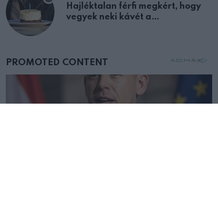
Hajléktalan férfi megkért, hogy
vegyek neki kávét a
születésnapján – órákkal később
mellettem ült az első osztályon