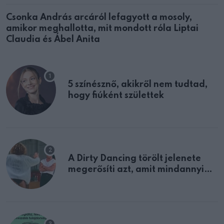
Csonka András arcáról lefagyott a mosoly,
amikor meghallotta, mit mondott róla Liptai
Claudia és Ábel Anita
5 színésznő, akikről nem tudtad,
hogy fiúként születtek
A Dirty Dancing törölt jelenete
megerősíti azt, amit mindannyian
sejtettünk