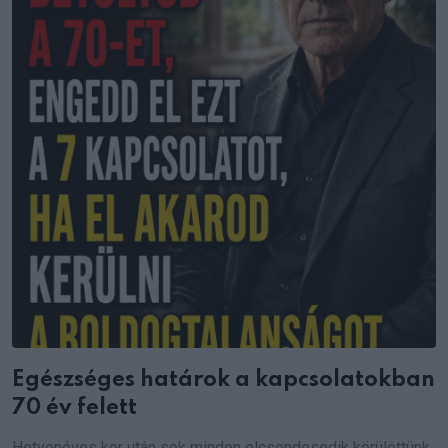
Egészséges határok a kapcsolatokban
70 év felett
Hetvenéves kor után sok minden elcsendesedik körülöttünk,