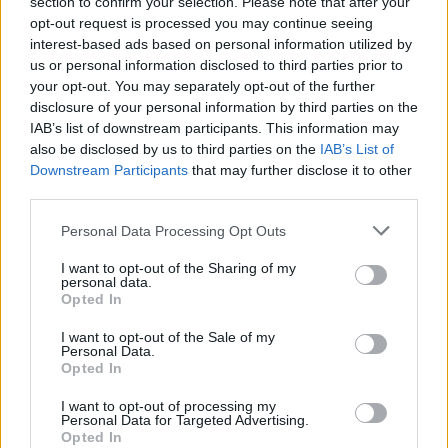
section to confirm your selection. Please note that after your
Oszd meg ezt a posztot:
opt-out request is processed you may continue seeing
interest-based ads based on personal information utilized by
us or personal information disclosed to third parties prior to
Whatsapp
Reddit
Share
your opt-out. You may separately opt-out of the further
via
disclosure of your personal information by third parties on the
IAB’s list of downstream participants. This information may
Email
also be disclosed by us to third parties on the
IAB’s List of
Downstream Participants
that may further disclose it to other
third parties.
Please note that this website/app uses one or more Google
ELŐZŐ POSZT
Personal Data Processing Opt Outs
services and may gather and store information including but
A férjem hűtlensége darabokra törte a
not limited to your visit or usage behaviour. You may click to
I want to opt-out of the Sharing of my
szívem, aztán apám váratlan vallomása
personal data.
grant or deny consent to Google and its third-party tags to
Opted In
segített újra talpra állni
use your data for below specified purposes in below Google
consent section.
I want to opt-out of the Sale of my
Personal Data.
Opted In
I want to opt-out of processing my
Personal Data for Targeted Advertising.
Opted In
KÖVETKEZŐ POSZT