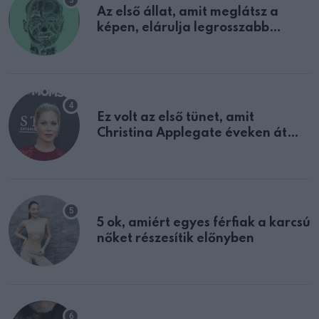
Az első állat, amit meglátsz a
képen, elárulja legrosszabb
tulajdonságodat
Ez volt az első tünet, amit
Christina Applegate éveken át
félreértett, pedig a szklerózis
multiplex egyértelmű jele volt
5 ok, amiért egyes férfiak a karcsú
nőket részesítik előnyben