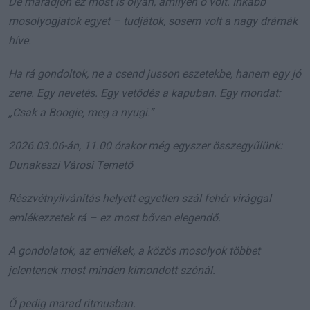
De maradjon ez most is olyan, amilyen ő volt. Inkább
mosolyogjatok egyet – tudjátok, sosem volt a nagy drámák
híve.
Ha rá gondoltok, ne a csend jusson eszetekbe, hanem egy jó
zene. Egy nevetés. Egy vetődés a kapuban. Egy mondat:
„Csak a Boogie, meg a nyugi.”
2026.03.06-án, 11.00 órakor még egyszer összegyűlünk:
Dunakeszi Városi Temető
Részvétnyilvánítás helyett egyetlen szál fehér virággal
emlékezzetek rá – ez most bőven elegendő.
A gondolatok, az emlékek, a közös mosolyok többet
jelentenek most minden kimondott szónál.
Ő pedig marad ritmusban.