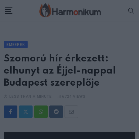
Skip
to
content
EMBEREK
Szomorú hír érkezett:
elhunyt az Éjjel-nappal
Budapest szereplője
LESS THAN A MINUTE
6724
VIEWS
Whatsapp
Reddit
Share
via
Email