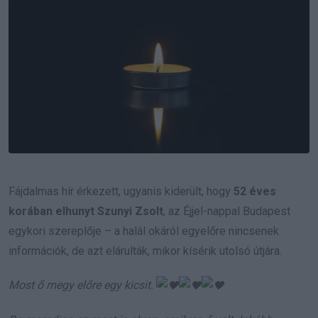
Fájdalmas hír érkezett, ugyanis kiderült, hogy
52 éves
korában elhunyt Szunyi Zsolt
, az Éjjel-nappal Budapest
egykori szereplője – a halál okáról egyelőre nincsenek
információk, de azt elárulták, mikor kísérik utolsó útjára.
Most ő megy előre egy kicsit.