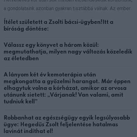
a gondolataink azonban gyakran tisztábbá válnak. Az ember
Ítélet született a Zsolti bácsi-ügyben!Itt a
bíróság döntése:
Válassz egy könyvet a három közül:
megmutathatja, milyen nagy változás közeledik
az életedben
A lányom két év kemoterápia után
megkongatta a győzelmi harangot. Már éppen
elhagytuk volna a kórházat, amikor az orvosa
utánunk sietett: „Várjanak! Van valami, amit
tudniuk kell”
Robbanhat az egészségügy egyik legsúlyosabb
ügye: Hegedűs Zsolt feljelentése hatalmas
lavinát indíthat el!