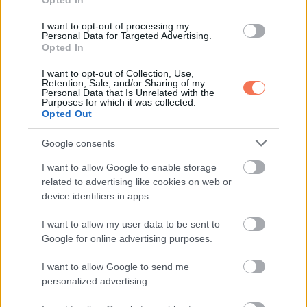
Opted In
I want to opt-out of processing my
Personal Data for Targeted Advertising.
Opted In
KÖVETKEZŐ POSZT
I want to opt-out of Collection, Use,
Retention, Sale, and/or Sharing of my
A válás után egy repedt telefonnal és
Personal Data that Is Unrelated with the
Purposes for which it was collected.
anyám régi nyakláncával léptem ki, ez volt
Opted Out
az utolsó esélyem a lakbérre. Az ékszerész
alig nézett rá, aztán megdermedt.
Google consents
I want to allow Google to enable storage
related to advertising like cookies on web or
device identifiers in apps.
További bejegyzések
I want to allow my user data to be sent to
Google for online advertising purposes.
I want to allow Google to send me
personalized advertising.