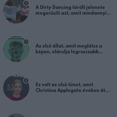
A Dirty Dancing törölt jelenete
megerősíti azt, amit mindannyian
sejtettünk
Az első állat, amit meglátsz a
képen, elárulja legrosszabb
tulajdonságodat
Ez volt az első tünet, amit
Christina Applegate éveken át
félreértett, pedig a szklerózis
multiplex egyértelmű jele volt