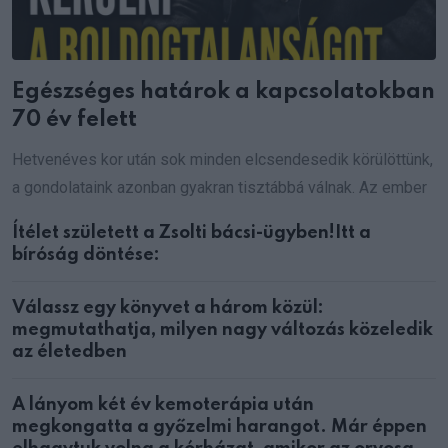
Egészséges határok a kapcsolatokban
70 év felett
Hetvenéves kor után sok minden elcsendesedik körülöttünk,
a gondolataink azonban gyakran tisztábbá válnak. Az ember
Ítélet született a Zsolti bácsi-ügyben!Itt a
bíróság döntése:
Válassz egy könyvet a három közül:
megmutathatja, milyen nagy változás közeledik
az életedben
A lányom két év kemoterápia után
megkongatta a győzelmi harangot. Már éppen