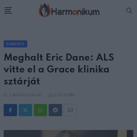
Skip
to
content
EMBEREK
Meghalt Eric Dane: ALS
vitte el a Grace klinika
sztárját
2 MINUTES READ
2576
VIEWS
Whatsapp
Reddit
Share
via
Email