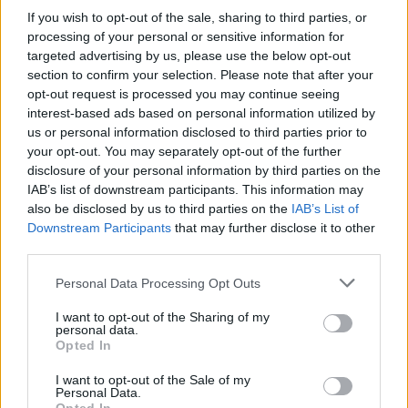
Marley meg én (Marley & Me) című filmekben.
If you wish to opt-out of the sale, sharing to third parties, or
processing of your personal or sensitive information for
twice.hu
targeted advertising by us, please use the below opt-out
section to confirm your selection. Please note that after your
opt-out request is processed you may continue seeing
interest-based ads based on personal information utilized by
us or personal information disclosed to third parties prior to
Oszd meg ezt a posztot:
your opt-out. You may separately opt-out of the further
disclosure of your personal information by third parties on the
IAB’s list of downstream participants. This information may
Whatsapp
Reddit
Share
also be disclosed by us to third parties on the
IAB’s List of
via
Downstream Participants
that may further disclose it to other
Email
third parties.
Please note that this website/app uses one or more Google
Personal Data Processing Opt Outs
services and may gather and store information including but
not limited to your visit or usage behaviour. You may click to
I want to opt-out of the Sharing of my
ELŐZŐ POSZT
personal data.
grant or deny consent to Google and its third-party tags to
Opted In
Szomorú hír érkezett: elhunyt az Éjjel-
use your data for below specified purposes in below Google
consent section.
nappal Budapest szereplője
I want to opt-out of the Sale of my
Personal Data.