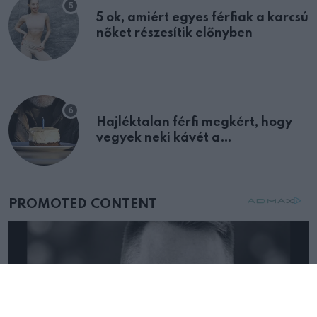
5 ok, amiért egyes férfiak a karcsú
nőket részesítik előnyben
Hajléktalan férfi megkért, hogy
vegyek neki kávét a
születésnapján – órákkal később
mellettem ült az első osztályon