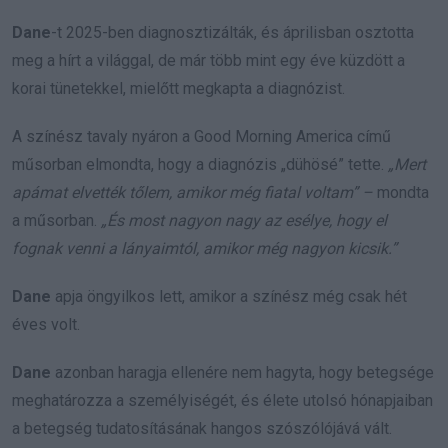
Dane
-t 2025-ben diagnosztizálták, és áprilisban osztotta
meg a hírt a világgal, de már több mint egy éve küzdött a
korai tünetekkel, mielőtt megkapta a diagnózist.
A színész tavaly nyáron a Good Morning America című
műsorban elmondta, hogy a diagnózis „dühösé” tette.
„Mert
apámat elvették tőlem, amikor még fiatal voltam” –
mondta
a műsorban.
„És most nagyon nagy az esélye, hogy el
fognak venni a lányaimtól, amikor még nagyon kicsik.”
Dane
apja öngyilkos lett, amikor a színész még csak hét
éves volt.
Dane
azonban haragja ellenére nem hagyta, hogy betegsége
meghatározza a személyiségét, és élete utolsó hónapjaiban
a betegség tudatosításának hangos szószólójává vált.