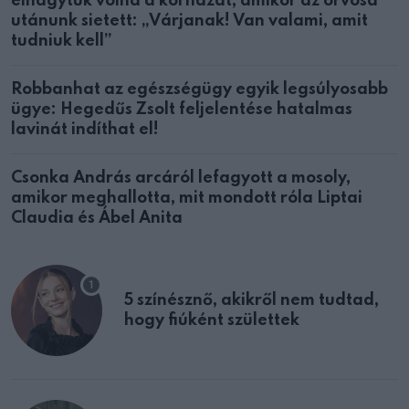
elhagytuk volna a kórházat, amikor az orvosa
utánunk sietett: „Várjanak! Van valami, amit
tudniuk kell”
Robbanhat az egészségügy egyik legsúlyosabb
ügye: Hegedűs Zsolt feljelentése hatalmas
lavinát indíthat el!
Csonka András arcáról lefagyott a mosoly,
amikor meghallotta, mit mondott róla Liptai
Claudia és Ábel Anita
5 színésznő, akikről nem tudtad,
hogy fiúként születtek