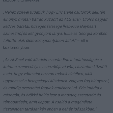
küzdött a tünetekkel.
„Nehéz szívvel tudatjuk, hogy Eric Dane csütörtök délután
elhunyt, miután bátran küzdött az ALS ellen. Utolsó napjait
kedves barátai, hűséges felesége [Rebecca Gayheart
színésznő] és két gyönyörű lánya, Billie és Georgia körében
töltötte, akik élete középpontjában álltak”
– áll a
közleményben.
„Az ALS-sel való küzdelme során Eric a tudatosság és a
kutatás szenvedélyes szószólójává vált, elszántan küzdött
azért, hogy változást hozzon mások életében, akik
ugyanezzel a betegséggel küzdenek. Nagyon fog hiányozni,
és mindig szeretettel fogunk emlékezni rá. Eric imádta a
rajongóit, és örökké hálás lesz a rengeteg szeretetért és
támogatásért, amit kapott. A család a magánélete
tiszteletben tartását kéri ebben a nehéz időszakban.”