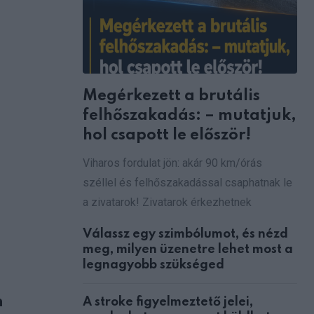
via
Email
Megérkezett a brutális
felhőszakadás: – mutatjuk,
hol csapott le először!
Viharos fordulat jön: akár 90 km/órás
széllel és felhőszakadással csaphatnak le
a zivatarok! Zivatarok érkezhetnek
Válassz egy szimbólumot, és nézd
meg, milyen üzenetre lehet most a
legnagyobb szükséged
n
A stroke figyelmeztető jelei,