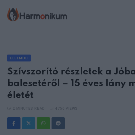
Skip
to
content
ÉLETMÓD
Szívszorító részletek a Jó
balesetéről – 15 éves lány 
életét
2 MINUTES READ
4750
VIEWS
Whatsapp
Reddit