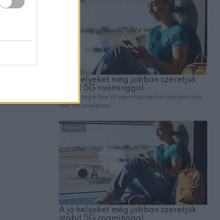
en
A stroke figyelmeztető jelei, amelyeket 
küldhet