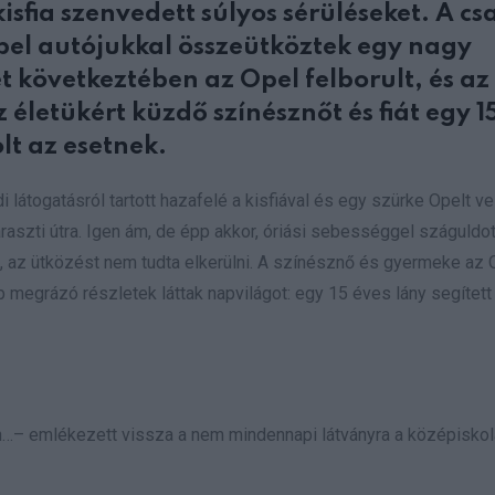
isfia szenvedett súlyos sérüléseket. A cs
Opel autójukkal összeütköztek egy nagy
t következtében az Opel felborult, és a
 életükért küzdő színésznőt és fiát egy 1
lt az esetnek.
látogatásról tartott hazafelé a kisfiával és egy szürke Opelt ve
aszti útra. Igen ám, de épp akkor, óriási sebességgel száguldot
t, az ütközést nem tudta elkerülni. A színésznő és gyermeke az 
b megrázó részletek láttak napvilágot: egy 15 éves lány segített 
n…
– emlékezett vissza a nem mindennapi látványra a középiskolá