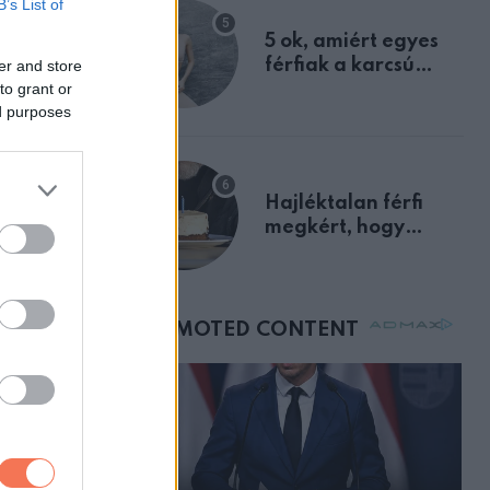
B’s List of
egyértelmű jele volt
5 ok, amiért egyes
férfiak a karcsú
er and store
to grant or
nőket részesítik
ed purposes
előnyben
Hajléktalan férfi
megkért, hogy
ZT
vegyek neki kávét a
lt a
születésnapján –
órákkal később
olsó
mellettem ült az első
órái
osztályon