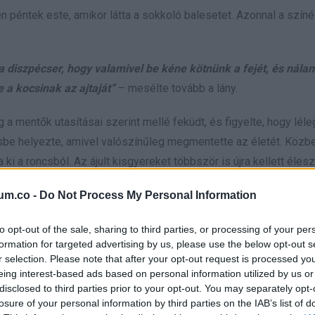
ren péntek este, amikor látta a sokkoló balesetet. Azonnal a szín
a diszpécser, hogy valamivel be kéne kötnünk a fejét, és nálam
te a kocsinak az ajtaját”
– mesélte tovább a lány.
 a mentők utasításai szerint mellé feküdt, és figyelte, hogy léle
vésbe helyezte, amivel valószínűleg megmentette az életét. Közbe
ki a roncsból. Az ájult kisgyereket többször is újra kellett élesz
um.co -
Do Not Process My Personal Information
ször egy férfi kezdte el újra éleszteni, utána pedig egy nő átvette
– 
to opt-out of the sale, sharing to third parties, or processing of your per
olába jár, és úgy gondolja, mindenkinek el kéne sajátítania az
formation for targeted advertising by us, please use the below opt-out s
rt jelenleg is küzdenek a kórházban.
r selection. Please note that after your opt-out request is processed y
eing interest-based ads based on personal information utilized by us or
disclosed to third parties prior to your opt-out. You may separately opt-
losure of your personal information by third parties on the IAB’s list of