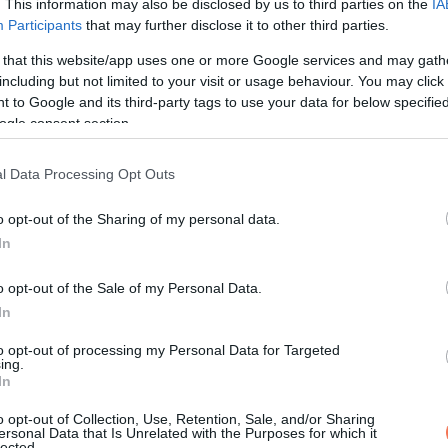
. This information may also be disclosed by us to third parties on the
IA
Participants
that may further disclose it to other third parties.
 that this website/app uses one or more Google services and may gath
including but not limited to your visit or usage behaviour. You may click 
 to Google and its third-party tags to use your data for below specifi
ogle consent section.
l Data Processing Opt Outs
o opt-out of the Sharing of my personal data.
KÖVETKEZŐ POS
In
Szívszorító vallomás!Megszóla
testvére: így teltek Karsai Dániel ut
o opt-out of the Sale of my Personal Data.
In
to opt-out of processing my Personal Data for Targeted
ing.
In
o opt-out of Collection, Use, Retention, Sale, and/or Sharing
ersonal Data that Is Unrelated with the Purposes for which it
lected.