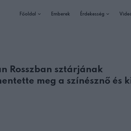
Főoldal
Emberek
Érdekesség
Vide
ban Rosszban sztárjának
mentette meg a színésznő és ki