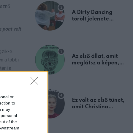
észnő
A Dirty Dancing
törölt jelenete
megerősíti azt, amit
 pont volt
mindannyian
sejtettünk
gzik-e.
Az első állat, amit
n a többi
meglátsz a képen,
teni a
elárulja legrosszabb
tulajdonságodat
fűzte
sonal or
Ez volt az első tünet,
ection to
amit Christina
ou may
Applegate éveken
 personal
át félreértett, pedig
out of the
a szklerózis
 downstream
multiplex