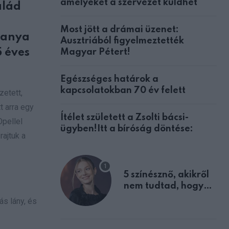
amelyeket a szervezet küldhet
alád
Most jött a drámai üzenet:
z anya
Ausztriából figyelmeztették
5 éves
Magyar Pétert!
Egészséges határok a
kapcsolatokban 70 év felett
zetett,
t arra egy
Ítélet született a Zsolti bácsi-
Opellel
ügyben!Itt a bíróság döntése:
rajtuk a
5 színésznő, akikről
nem tudtad, hogy
fiúként születtek
s lány, és