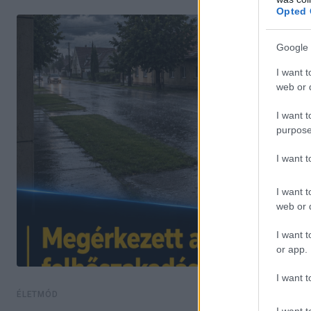
Opted 
Google 
I want t
web or d
I want t
purpose
I want 
I want t
web or d
I want t
or app.
I want t
ÉLETMÓD
I want t