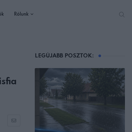
ók
Rólunk
LEGÚJABB POSZTOK:
sfia
Share