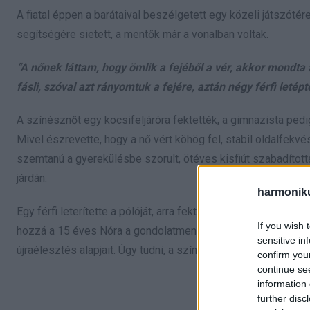
A fiatal éppen a barátaival beszélgetett egy közeli játszóté
segítségére sietett, a mentők már a vonalban voltak.
“A nőnek láttam, hogy ömlik a fejéből a vér, akkor mondta 
fásli, szóval azt rányomtuk a fejére, aztán négy férfi letép
A színésznőt egy kocsifeljáróra fektették, a gimnazista pedig
Mivel észrevette, hogy a nő vért köhög fel, stabil oldalfek
szemtanú a gyerekülésbe szorult, ötéves kisfiút szabadította 
járdán.
harmonik
Egy férfi leterítette a pólóját, arra fektették rá a kisfiút, elő
If you wish 
hozzá a 15 éves Nóra a gondolatmenetéhez, aki rendészeti isk
sensitive in
újraélesztés alapjait. Úgy tudni, a színésznő és kisfia életéé
confirm you
continue se
information 
further disc