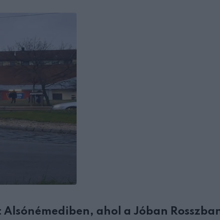
nt Alsónémediben, ahol a
Jóban Rosszba