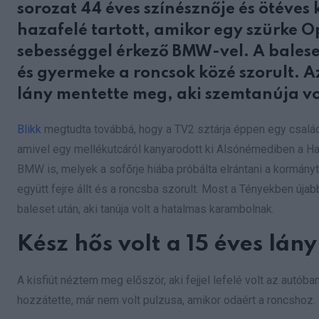
sorozat 44 éves színésznője és ötéves k
hazafelé tartott, amikor egy szürke 
sebességgel érkező BMW-vel. A balese
és gyermeke a roncsok közé szorult. Az
lány mentette meg, aki szemtanúja vo
Blikk
megtudta továbbá, hogy a TV2 sztárja éppen egy családi 
amivel egy mellékutcáról kanyarodott ki Alsónémediben a Har
BMW is, melyek a sofőrje hiába próbálta elrántani a kormány
együtt fejre állt és a roncsba szorult. Most a Tényekben újab
baleset után, aki tanúja volt a hatalmas karambolnak.
Kész hős volt a 15 éves lány
A kisfiút néztem meg először, aki fejjel lefelé volt az autóba
hozzátette, már nem volt pulzusa, amikor odaért a roncshoz.