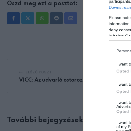
participants
Oszd meg ezt a posztot:
Downstream 
Please note
Whatsapp
Reddit
Share
information 
via
deny consent
in below Go
Email
Persona
I want t
Opted 
ELŐZŐ POSZT
VICC: Az udvarló ostorozza a lányt
I want t
Opted 
I want 
Advertis
Opted 
További bejegyzések
I want t
of my P
was col