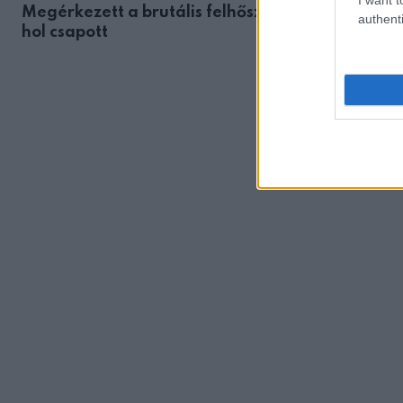
Megérkezett a brutális felhőszakadás: – mutatju
authenti
hol csapott