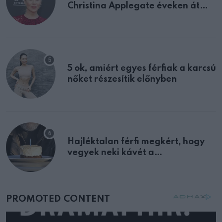
Christina Applegate éveken át
félreértett, pedig a szklerózis
multiplex egyértelmű jele volt
5 ok, amiért egyes férfiak a karcsú
nőket részesítik előnyben
Hajléktalan férfi megkért, hogy
vegyek neki kávét a
születésnapján – órákkal később
mellettem ült az első osztályon