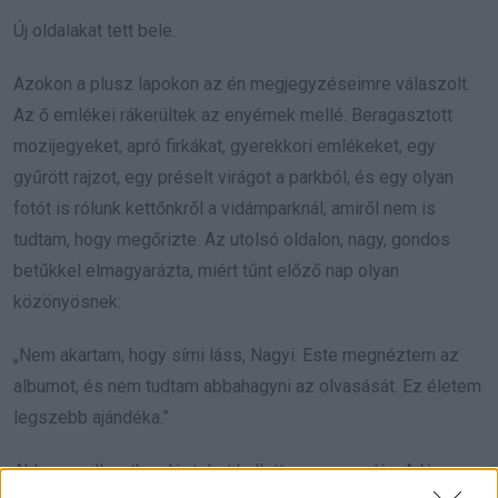
Új oldalakat tett bele.
Azokon a plusz lapokon az én megjegyzéseimre válaszolt.
Az ő emlékei rákerültek az enyémek mellé. Beragasztott
mozijegyeket, apró firkákat, gyerekkori emlékeket, egy
gyűrött rajzot, egy préselt virágot a parkból, és egy olyan
fotót is rólunk kettőnkről a vidámparknál, amiről nem is
tudtam, hogy megőrizte. Az utolsó oldalon, nagy, gondos
betűkkel elmagyarázta, miért tűnt előző nap olyan
közönyösnek:
„Nem akartam, hogy sírni láss, Nagyi. Este megnéztem az
albumot, és nem tudtam abbahagyni az olvasását. Ez életem
legszebb ajándéka.”
Abban a pillanatban lépteket hallottam a verandán. A lányom