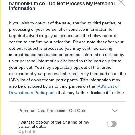
és az unokám álltak ott, mindketten mosolyogtak. Az
harmonikum.co -
Do Not Process My Personal
Information
unokám bejött, szorosan megölelt, és a fülembe súgta:
„Mindenhová magammal viszem ezt az albumot. Hogy soha
If you wish to opt-out of the sale, sharing to third parties, or
ne felejtsem el, honnan jöttem, és ki szeret a legjobban.”
processing of your personal or sensitive information for
targeted advertising by us, please use the below opt-out
Akkor értettem meg valami nagyon egyszerű, mégis erős
section to confirm your selection. Please note that after your
opt-out request is processed you may continue seeing
igazságot:
interest-based ads based on personal information utilized by
Nem minden ajándék kívülről ragyog. Van, amit csak egy
us or personal information disclosed to third parties prior to
csendes este, egy emlék és egy megnyíló szív tud igazán
your opt-out. You may separately opt-out of the further
disclosure of your personal information by third parties on the
kibontani.
IAB’s list of downstream participants. This information may
also be disclosed by us to third parties on the
IAB’s List of
És minden szeretetből adott gesztus, bármilyen kicsinek
Downstream Participants
that may further disclose it to other
tűnik, egyszer visszatalál hozzád.
third parties.
Please note that this website/app uses one or more Google
Personal Data Processing Opt Outs
services and may gather and store information including but
not limited to your visit or usage behaviour. You may click to
I want to opt-out of the Sharing of my
personal data.
Oszd meg ezt a posztot:
grant or deny consent to Google and its third-party tags to
Opted In
use your data for below specified purposes in below Google