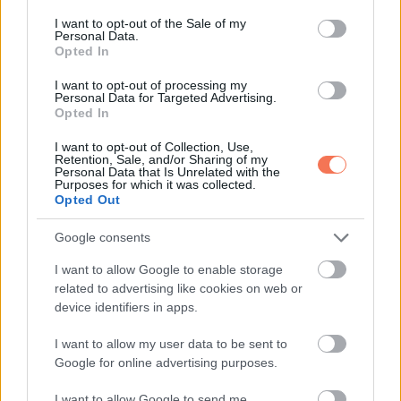
consent section.
I want to opt-out of the Sale of my
Whatsapp
Reddit
Share
Personal Data.
Opted In
via
Email
I want to opt-out of processing my
Personal Data for Targeted Advertising.
Opted In
I want to opt-out of Collection, Use,
Retention, Sale, and/or Sharing of my
ELŐZŐ POSZT
Personal Data that Is Unrelated with the
Purposes for which it was collected.
Mi történik a szervezettel epehólyag-
Opted Out
eltávolítás után? 3 betegség, amire
érdemes figyelni
Google consents
I want to allow Google to enable storage
related to advertising like cookies on web or
device identifiers in apps.
I want to allow my user data to be sent to
KÖVETKEZŐ POSZT
Google for online advertising purposes.
Hogyan hat ez az étel az idősek
I want to allow Google to send me