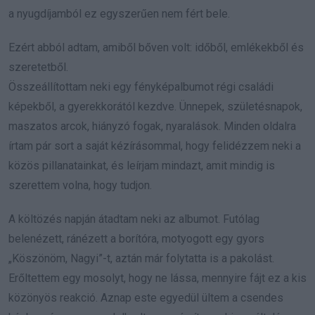
a nyugdíjamból ez egyszerűen nem fért bele.
Ezért abból adtam, amiből bőven volt: időből, emlékekből és
szeretetből.
Összeállítottam neki egy fényképalbumot régi családi
képekből, a gyerekkorától kezdve. Ünnepek, születésnapok,
maszatos arcok, hiányzó fogak, nyaralások. Minden oldalra
írtam pár sort a saját kézírásommal, hogy felidézzem neki a
közös pillanatainkat, és leírjam mindazt, amit mindig is
szerettem volna, hogy tudjon.
A költözés napján átadtam neki az albumot. Futólag
belenézett, ránézett a borítóra, motyogott egy gyors
„Köszönöm, Nagyi”-t, aztán már folytatta is a pakolást.
Erőltettem egy mosolyt, hogy ne lássa, mennyire fájt ez a kis
közönyös reakció. Aznap este egyedül ültem a csendes