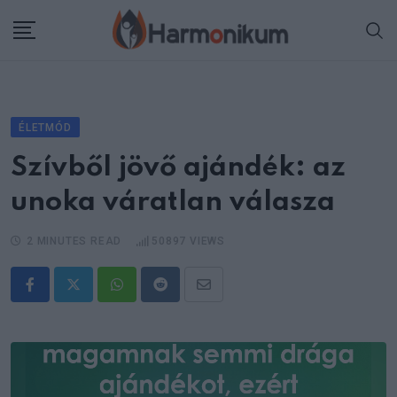
Skip
to
content
ÉLETMÓD
Szívből jövő ajándék: az
unoka váratlan válasza
2 MINUTES READ
50897
VIEWS
Whatsapp
Reddit
Share
via
Email