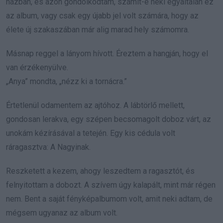
házban, és azon gondolkodtam, számít-e neki egyáltalán ez
az album, vagy csak egy újabb jel volt számára, hogy az
élete új szakaszában már alig marad hely számomra.
Másnap reggel a lányom hívott. Éreztem a hangján, hogy el
van érzékenyülve.
„Anya” mondta, „nézz ki a tornácra.”
Értetlenül odamentem az ajtóhoz. A lábtörlő mellett,
gondosan lerakva, egy szépen becsomagolt doboz várt, az
unokám kézírásával a tetején. Egy kis cédula volt
ráragasztva: A Nagyinak.
Reszketett a kezem, ahogy leszedtem a ragasztót, és
felnyitottam a dobozt. A szívem úgy kalapált, mint már régen
nem. Bent a saját fényképalbumom volt, amit neki adtam, de
mégsem ugyanaz az album volt.