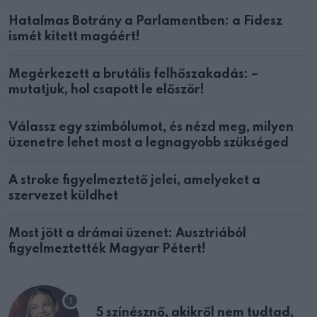
Hatalmas Botrány a Parlamentben: a Fidesz
ismét kitett magáért!
Megérkezett a brutális felhőszakadás: –
mutatjuk, hol csapott le először!
Válassz egy szimbólumot, és nézd meg, milyen
üzenetre lehet most a legnagyobb szükséged
A stroke figyelmeztető jelei, amelyeket a
szervezet küldhet
Most jött a drámai üzenet: Ausztriából
figyelmeztették Magyar Pétert!
5 színésznő, akikről nem tudtad,