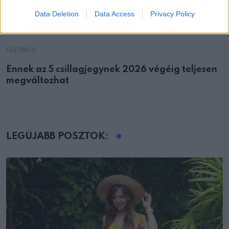
Data Deletion
Data Access
Privacy Policy
ÉLETMÓD
Ennek az 5 csillagjegynek 2026 végéig teljesen
megváltozhat
LEGÚJABB POSZTOK: