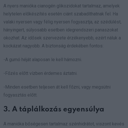
A nyers manióka cianogén glikozidokat tartalmaz, amelyek
helytelen előkészítés esetén ciánt szabadíthatnak fel. Ha
valaki nyersen vagy félig nyersen fogyasztja, az szédülést,
hányingert, súlyosabb esetben idegrendszeri panaszokat
okozhat. Az idősek szervezete érzékenyebb, ezért náluk a
kockázat nagyobb. A biztonság érdekében fontos:
-A gumó héját alaposan le kell hámozni.
-Főzés előtt vízben érdemes áztatni.
-Minden esetben teljesen át kell főzni, vagy megsütni
fogyasztás előtt.
3. A táplálkozás egyensúlya
A manióka bőségesen tartalmaz szénhidrátot, viszont kevés