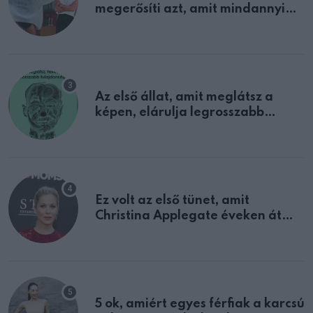
megerősíti azt, amit mindannyian
sejtettünk
Az első állat, amit meglátsz a
képen, elárulja legrosszabb
tulajdonságodat
Ez volt az első tünet, amit
Christina Applegate éveken át
félreértett, pedig a szklerózis
multiplex egyértelmű jele volt
5 ok, amiért egyes férfiak a karcsú