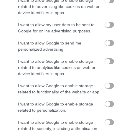
I want to allow Google to enable storage
valamilyen egészséges zsírforrás. Így jobban támogatható
related to advertising like cookies on web or
az általános egészség, a jó közérzet és a mindennapi
device identifiers in apps.
aktivitás.
I want to allow my user data to be sent to
Google for online advertising purposes.
I want to allow Google to send me
Oszd meg ezt a posztot:
personalized advertising.
I want to allow Google to enable storage
Whatsapp
Reddit
Share
related to analytics like cookies on web or
via
device identifiers in apps.
Email
I want to allow Google to enable storage
related to functionality of the website or app.
I want to allow Google to enable storage
ELŐZŐ POSZT
related to personalization.
Szívből jövő ajándék: az unoka váratlan
I want to allow Google to enable storage
válasza
related to security, including authentication