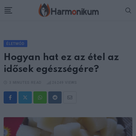
Skip
to
content
ÉLETMÓD
Hogyan hat ez az étel az
idősek egészségére?
3 MINUTES READ
26249
VIEWS
Whatsapp
Reddit
Share
via
Email