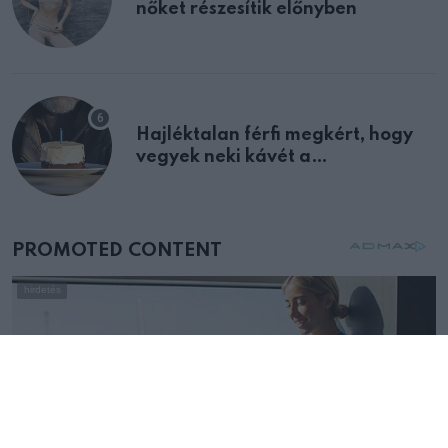
nőket részesítik előnyben
Hajléktalan férfi megkért, hogy
vegyek neki kávét a
születésnapján – órákkal később
mellettem ült az első osztályon