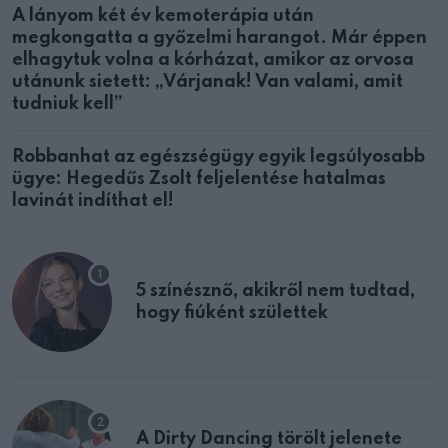
A lányom két év kemoterápia után
megkongatta a győzelmi harangot. Már éppen
elhagytuk volna a kórházat, amikor az orvosa
utánunk sietett: „Várjanak! Van valami, amit
tudniuk kell”
Robbanhat az egészségügy egyik legsúlyosabb
ügye: Hegedűs Zsolt feljelentése hatalmas
lavinát indíthat el!
5 színésznő, akikről nem tudtad,
hogy fiúként születtek
A Dirty Dancing törölt jelenete