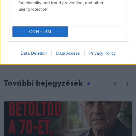
functionality and fraud prevention, and other
user protection.
CONFIRM
KÖVETKEZŐ POSZT
8 fürdőszobai szokás, amelyek rontják a
frissesség érzetét (és mit tehetsz ellenük)
Data Deletion
Data Access
Privacy Policy
További bejegyzések