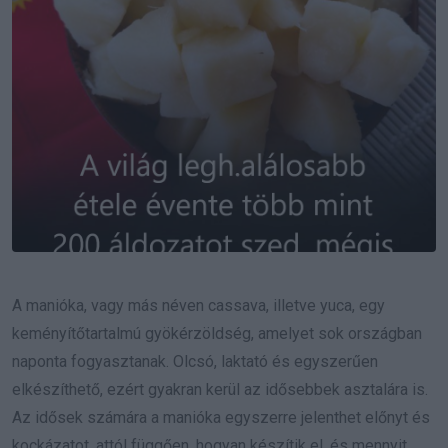
A manióka, vagy más néven cassava, illetve yuca, egy
keményítőtartalmú gyökérzöldség, amelyet sok országban
naponta fogyasztanak. Olcsó, laktató és egyszerűen
elkészíthető, ezért gyakran kerül az idősebbek asztalára is.
Az idősek számára a manióka egyszerre jelenthet előnyt és
kockázatot, attól függően, hogyan készítik el, és mennyit