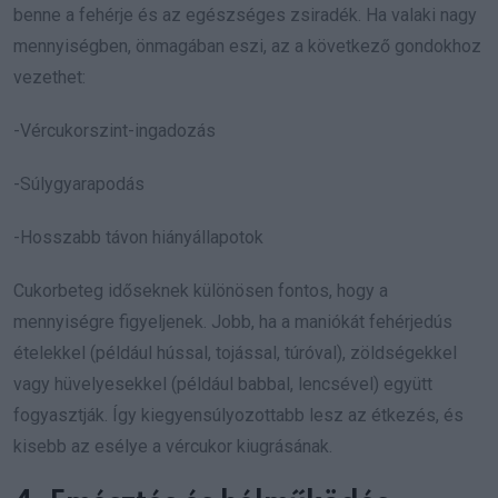
benne a fehérje és az egészséges zsiradék. Ha valaki nagy
mennyiségben, önmagában eszi, az a következő gondokhoz
vezethet:
-Vércukorszint-ingadozás
-Súlygyarapodás
-Hosszabb távon hiányállapotok
Cukorbeteg időseknek különösen fontos, hogy a
mennyiségre figyeljenek. Jobb, ha a maniókát fehérjedús
ételekkel (például hússal, tojással, túróval), zöldségekkel
vagy hüvelyesekkel (például babbal, lencsével) együtt
fogyasztják. Így kiegyensúlyozottabb lesz az étkezés, és
kisebb az esélye a vércukor kiugrásának.