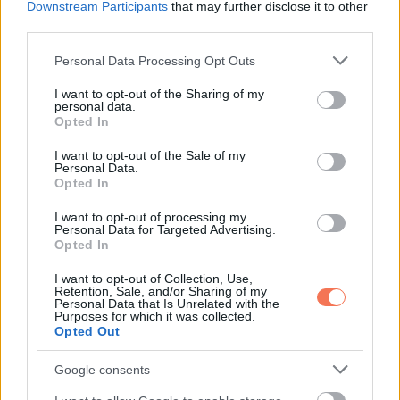
belőle, és közben keveset iszik, az puffadást vagy hasi
Downstream Participants
that may further disclose it to other
third parties.
kényelmetlenséget is okozhat.
Please note that this website/app uses one or more Google
Personal Data Processing Opt Outs
Érdemes a nap folyamán elegendő folyadékot inni, ha
services and may gather and store information including but
rostban gazdag ételek, például manióka is szerepel az
not limited to your visit or usage behaviour. You may click to
I want to opt-out of the Sharing of my
personal data.
grant or deny consent to Google and its third-party tags to
étrendben.
Opted In
use your data for below specified purposes in below Google
consent section.
I want to opt-out of the Sale of my
5. Összegzés
Personal Data.
Opted In
A manióka mértékkel fogyasztva része lehet egy idősebb
I want to opt-out of processing my
Personal Data for Targeted Advertising.
ember kiegyensúlyozott étrendjének. Energiát ad, tartalmaz
Opted In
rostot és néhány fontos tápanyagot, ugyanakkor csak akkor
I want to opt-out of Collection, Use,
biztonságos, ha megfelelően készítik el, és nem viszik
Retention, Sale, and/or Sharing of my
Personal Data that Is Unrelated with the
túlzásba a mennyiségét.
Purposes for which it was collected.
Opted Out
Időskorban a legjobb, ha a manióka csak egy része az
Google consents
étkezésnek, és mellé mindig kerül fehérje, zöldség és