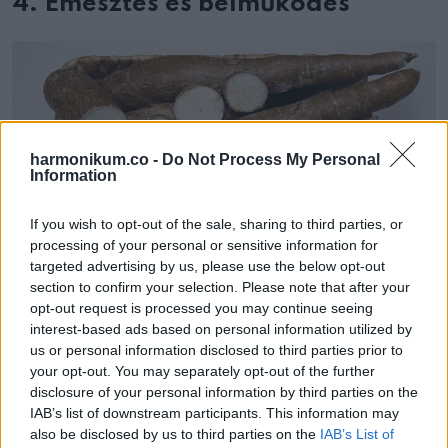
4. Emésztés és bélműködés
harmonikum.co -
Do Not Process My Personal
Information
If you wish to opt-out of the sale, sharing to third parties, or
processing of your personal or sensitive information for
targeted advertising by us, please use the below opt-out
section to confirm your selection. Please note that after your
opt-out request is processed you may continue seeing
interest-based ads based on personal information utilized by
A manióka élelmi rostot tartalmaz, amely jót tesz az
us or personal information disclosed to third parties prior to
emésztésnek. A rost segíthet megelőzni a székrekedést,
your opt-out. You may separately opt-out of the further
disclosure of your personal information by third parties on the
és támogatja a bélrendszer normál működését, ami idősebb
IAB’s list of downstream participants. This information may
korban különösen fontos. Ha viszont valaki túl sokat eszik
also be disclosed by us to third parties on the
IAB’s List of