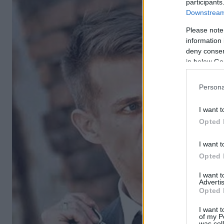
participants
Downstream 
Please note
information 
deny consent
in below Go
Persona
I want t
Opted 
I want t
Opted 
I want 
Advertis
Opted 
I want t
of my P
was col