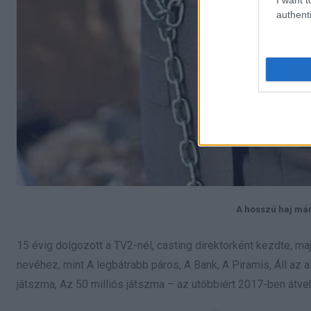
authenti
A hosszú haj már
15 évig dolgozott a TV2-nél, casting direktorként kezdte, ma
nevéhez, mint A legbátrabb páros, A Bank, A Piramis, Áll az al
játszma, Az 50 milliós játszma – az utóbbiért 2017-ben átvehe