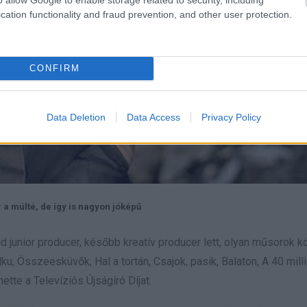
cation functionality and fraud prevention, and other user protection.
CONFIRM
Data Deletion
Data Access
Privacy Policy
 a múlté, de így is nagyon jóképű
jd junior producer, később kreatív producer lett, olyan műsorok 
ku, Összeesküvők, Hal a tortán, Csajok, pasik, Balaton, A 40 mill
tte a Televíziós Újságíró Díjat.