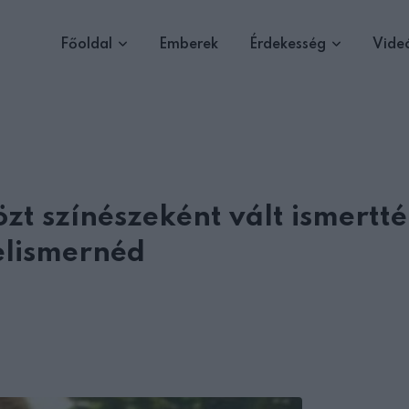
Főoldal
Emberek
Érdekesség
Vide
zt színészeként vált ismertté
elismernéd