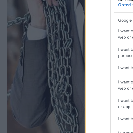
Opted 
Google 
I want t
web or d
I want t
purpose
I want 
I want t
web or d
I want t
or app.
I want t
I want t