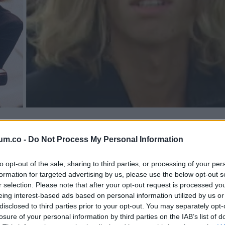
lt Berényi Ákos a Barátok köztben
um.co -
Do Not Process My Personal Information
, aki szerepe szerint lezuhant egy építkezésen, és meghalt. Tová
to opt-out of the sale, sharing to third parties, or processing of your per
erepel, műsorok készítésében vesz részt.
formation for targeted advertising by us, please use the below opt-out s
r selection. Please note that after your opt-out request is processed y
eing interest-based ads based on personal information utilized by us or
disclosed to third parties prior to your opt-out. You may separately opt-
losure of your personal information by third parties on the IAB’s list of