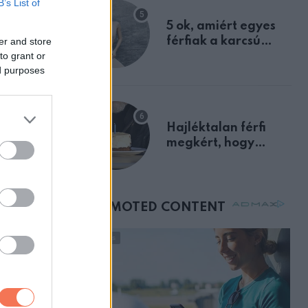
B’s List of
egyértelmű jele volt
5 ok, amiért egyes
férfiak a karcsú
er and store
to grant or
nőket részesítik
ed purposes
előnyben
Hajléktalan férfi
megkért, hogy
vegyek neki kávét a
születésnapján –
órákkal később
mellettem ült az első
osztályon