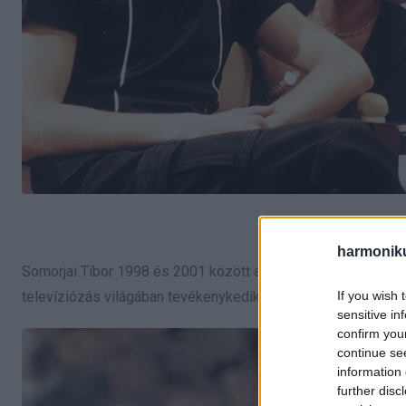
Somorjai Tibor vo
harmonik
Somorjai Tibor 1998 és 2001 között alakította Berényi Ákost
If you wish 
televíziózás világában tevékenykedik, de képernyőn nem sz
sensitive in
confirm you
continue se
information 
further disc