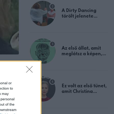
A Dirty Dancing
törölt jelenete
megerősíti azt, amit
mindannyian
sejtettünk
Az első állat, amit
meglátsz a képen,
elárulja legrosszabb
tulajdonságodat
bbra is a
sonal or
Ez volt az első tünet,
ection to
amit Christina
ou may
Applegate éveken
 personal
át félreértett, pedig
out of the
a szklerózis
 downstream
multiplex