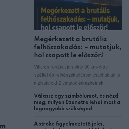
Megérkezett a brutális
felhőszakadás: – mutatjuk,
hol csapott le először!
Viharos fordulat jön: akár 90 km/órás
széllel és felhőszakadással csaphatnak le
a zivatarok! Zivatarok érkezhetnek
Válassz egy szimbólumot, és nézd
meg, milyen üzenetre lehet most a
legnagyobb szükséged
A stroke figyelmeztető jelei,
em