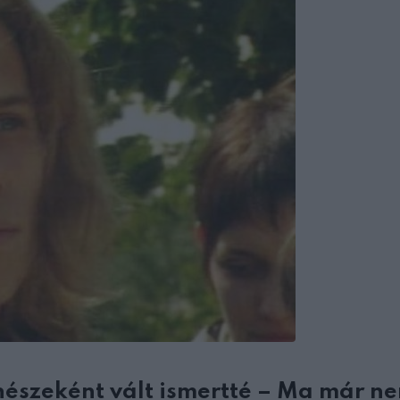
ínészeként vált ismertté – Ma már n