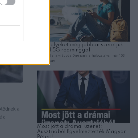
kötődnek a
iós