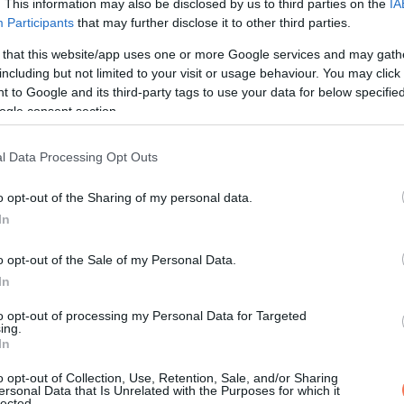
. This information may also be disclosed by us to third parties on the
IA
Participants
that may further disclose it to other third parties.
 that this website/app uses one or more Google services and may gath
including but not limited to your visit or usage behaviour. You may click 
 to Google and its third-party tags to use your data for below specifi
ogle consent section.
l Data Processing Opt Outs
o opt-out of the Sharing of my personal data.
In
o opt-out of the Sale of my Personal Data.
In
to opt-out of processing my Personal Data for Targeted
ing.
In
o opt-out of Collection, Use, Retention, Sale, and/or Sharing
ersonal Data that Is Unrelated with the Purposes for which it
lected.