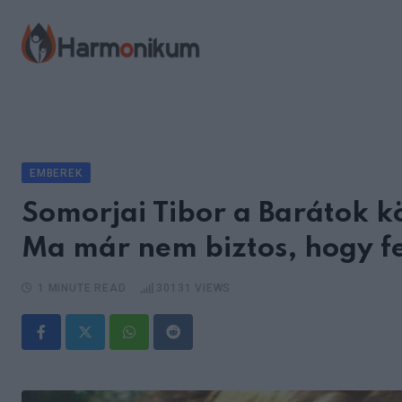
Skip
to
content
EMBEREK
Somorjai Tibor a Barátok kö
Ma már nem biztos, hogy f
1 MINUTE READ
30131
VIEWS
Whatsapp
Reddit