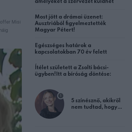
amelyeket a szervezet küldhet
Most jött a drámai üzenet:
offer Misi
Ausztriából figyelmeztették
Magyar Pétert!
máig
Egészséges határok a
kapcsolatokban 70 év felett
Ítélet született a Zsolti bácsi-
ügyben!Itt a bíróság döntése:
5 színésznő, akikről
nem tudtad, hogy
fiúként születtek