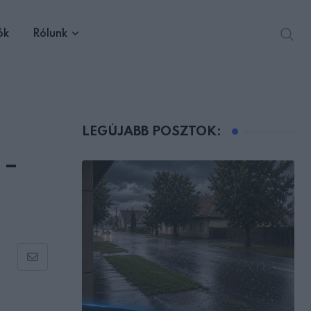
ók
Rólunk
LEGÚJABB POSZTOK:
 –
Share
via
Email