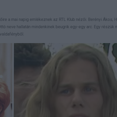
lőire a mai napig emlékeznek az RTL Klub nézői. Berényi Ákos, H
Ottó neve hallatán mindenkinek beugrik egy-egy arc. Egy részük 
ivaldafényből.