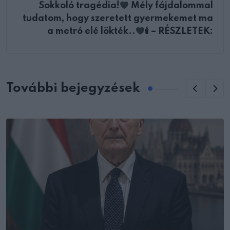
Sokkoló tragédia!
Mély fájdalommal
tudatom, hogy szeretett gyermekemet ma
a metró elé lökték..
🕯 – RÉSZLETEK:
További bejegyzések