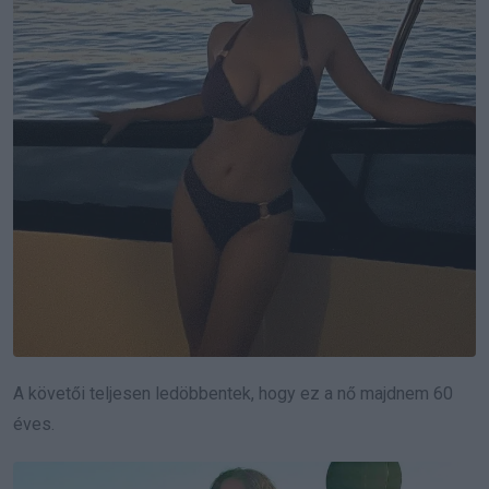
A követői teljesen ledöbbentek, hogy ez a nő majdnem 60
éves.