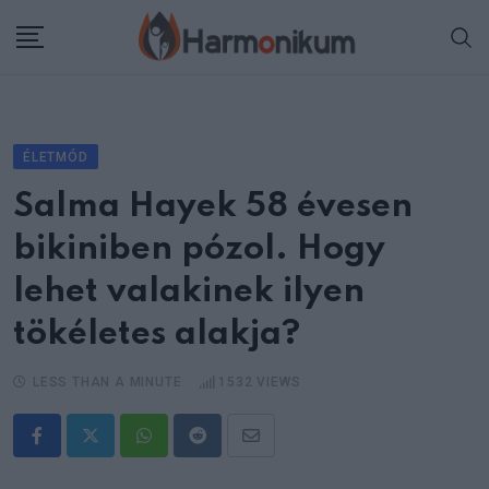
Skip
to
content
ÉLETMÓD
Salma Hayek 58 évesen
bikiniben pózol. Hogy
lehet valakinek ilyen
tökéletes alakja?
LESS THAN A MINUTE
1532
VIEWS
Whatsapp
Reddit
Share
via