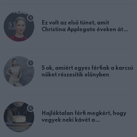
Ez volt az első tünet, amit
Christina Applegate éveken át
félreértett, pedig a szklerózis
multiplex egyértelmű jele volt
5 ok, amiért egyes férfiak a karcsú
nőket részesítik előnyben
Hajléktalan férfi megkért, hogy
vegyek neki kávét a
születésnapján – órákkal később
mellettem ült az első osztályon