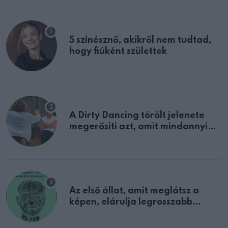
5 színésznő, akikről nem tudtad,
hogy fiúként születtek
A Dirty Dancing törölt jelenete
megerősíti azt, amit mindannyian
sejtettünk
Az első állat, amit meglátsz a
képen, elárulja legrosszabb
tulajdonságodat