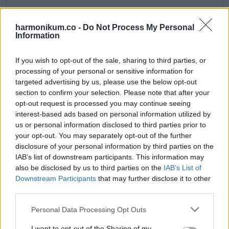
harmonikum.co -
Do Not Process My Personal
Information
If you wish to opt-out of the sale, sharing to third parties, or
processing of your personal or sensitive information for
targeted advertising by us, please use the below opt-out
section to confirm your selection. Please note that after your
Salma Hayek Pinault (@salmahayek) által megosztott bejegyzés
opt-out request is processed you may continue seeing
interest-based ads based on personal information utilized by
us or personal information disclosed to third parties prior to
your opt-out. You may separately opt-out of the further
Elképesztő…
disclosure of your personal information by third parties on the
IAB’s list of downstream participants. This information may
also be disclosed by us to third parties on the
IAB’s List of
Downstream Participants
that may further disclose it to other
third parties.
Please note that this website/app uses one or more Google
Personal Data Processing Opt Outs
services and may gather and store information including but
not limited to your visit or usage behaviour. You may click to
I want to opt-out of the Sharing of my