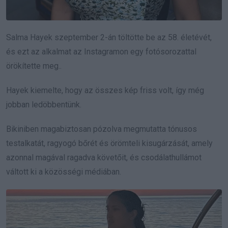
Salma Hayek szeptember 2-án töltötte be az 58. életévét,
és ezt az alkalmat az Instagramon egy fotósorozattal
örökítette meg..
Hayek kiemelte, hogy az összes kép friss volt, így még
jobban ledöbbentünk.
Bikiniben magabiztosan pózolva megmutatta tónusos
testalkatát, ragyogó bőrét és örömteli kisugárzását, amely
azonnal magával ragadva követőit, és csodálathullámot
váltott ki a közösségi médiában.