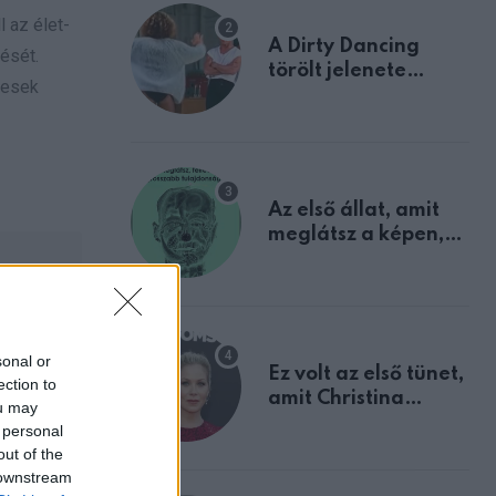
l az élet-
A Dirty Dancing
ését.
törölt jelenete
gesek
megerősíti azt, amit
mindannyian
sejtettünk
Az első állat, amit
meglátsz a képen,
elárulja legrosszabb
tulajdonságodat
sza
sonal or
Ez volt az első tünet,
ection to
amit Christina
ou may
Applegate éveken
 personal
át félreértett, pedig
out of the
a szklerózis
 downstream
multiplex