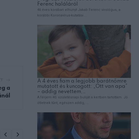
ZT
eg a
ánál