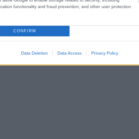
lement számháborúba, de inkább megfelelő infrastruktúrát kell bi
cation functionality and fraud prevention, and other user protection.
prioritási sorrendben azonban a tényleges állomány megelőzi a
CONFIRM
kormányt nem fogják szolgálni.
Data Deletion
Data Access
Privacy Policy