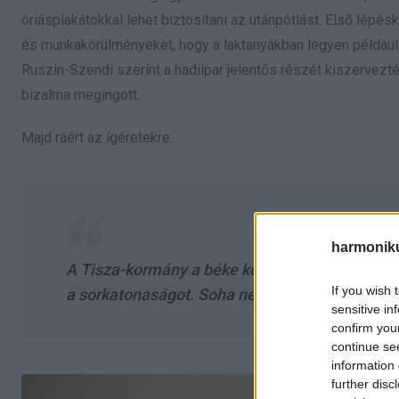
óriásplakátokkal lehet biztosítani az utánpótlást. Első lépéské
és munkakörülményeket, hogy a laktanyákban legyen például 
Ruszin-Szendi szerint a hadiipar jelentős részét kiszervez
bizalma megingott.
Majd ráért az ígéretekre.
harmonik
A Tisza-kormány a béke kormánya. Nem küldünk
If you wish 
a sorkatonaságot. Soha nem is mondtunk ilyet
sensitive in
confirm you
continue se
information 
further disc