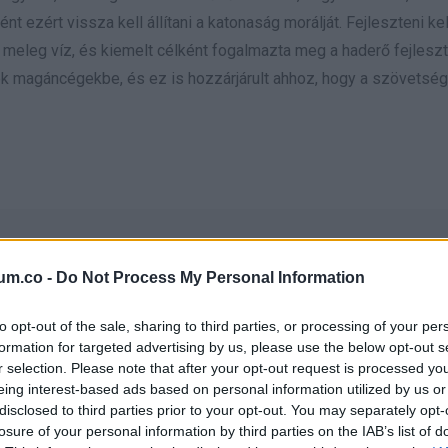
nt ezért vissza kell állítani a katonaság morálját. Fejleszteni kel
meleg víz, és kiemelt célként fogalmazta meg a haderő fejleszt
ték magáncégekbe, és ez is hozzárjárult ahhoz, hogy a szövetsé
um.co -
Do Not Process My Personal Information
 katonát az orosz–ukrán háborúba, és nem állítjuk vis
to opt-out of the sale, sharing to third parties, or processing of your per
.
formation for targeted advertising by us, please use the below opt-out s
r selection. Please note that after your opt-out request is processed y
eing interest-based ads based on personal information utilized by us or
disclosed to third parties prior to your opt-out. You may separately opt-
losure of your personal information by third parties on the IAB’s list of