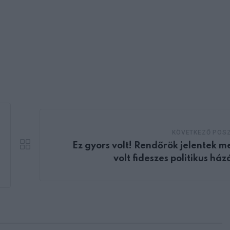
KÖVETKEZŐ POS
Ez gyors volt! Rendőrök jelentek m
volt fideszes politikus ház