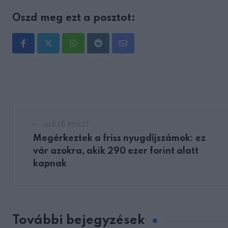
Oszd meg ezt a posztot:
Whatsapp
Reddit
Share
via
Email
ELŐZŐ POSZT
Megérkeztek a friss nyugdíjszámok: ez
vár azokra, akik 290 ezer forint alatt
kapnak
További bejegyzések