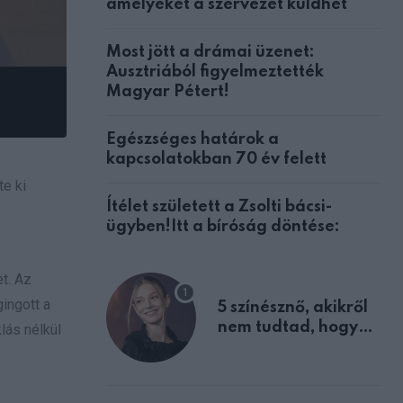
amelyeket a szervezet küldhet
Most jött a drámai üzenet:
Ausztriából figyelmeztették
Magyar Pétert!
Egészséges határok a
kapcsolatokban 70 év felett
te ki
Ítélet született a Zsolti bácsi-
ügyben!Itt a bíróság döntése:
t. Az
ingott a
5 színésznő, akikről
nem tudtad, hogy
lás nélkül
fiúként születtek