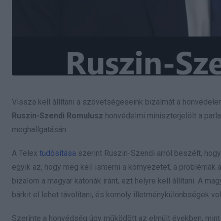
Vissza kell állítani a szövetségeseink bizalmát a honvédelem te
Ruszin-Szendi Romulusz
honvédelmi miniszterjelölt a parl
meghallgatásán.
A Telex
tudósítása
szerint Ruszin-Szendi arról beszélt, hogy 
egyik az, hogy meg kell ismerni a környezetet, a problémák
bizalom a magyar katonák iránt, ezt helyre kell állítani. A m
bárkit el lehet távolítani, és komoly illetménykülönbségek vol
Szerinte a honvédség úgy működött az elmúlt években, mint e