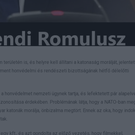
rületén is, és helyre kell állítani a katonaság morálját, jelentet
ament honvédelmi és rendészeti bizottságának hétfő délelőtti
a honvédelmet nemzeti ügynek tartja, és lefektetett pár alapelve
 azonosítása érdekében. Problémának látja, hogy a NATO-ban meg
agyar katonák morálja, önbizalma megtört. Ennek az oka, hogy indok
tak.
gy kft., és azt gondolta az előző vezetés, hogy filmekkel,