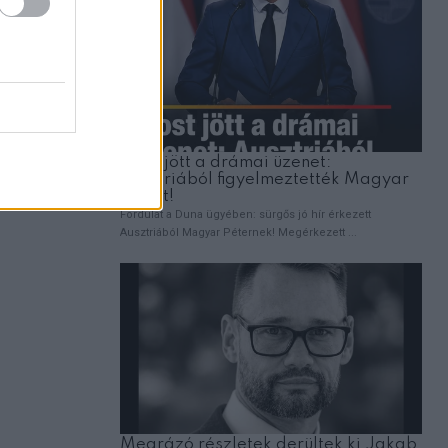
ztosítani,
via