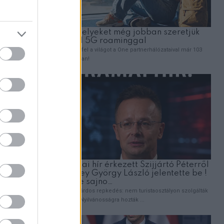
zióval
zsebét
lesztésekre
 létszáma.
nincs
züntetni
előző
 akik ezt