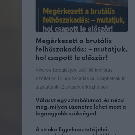
Megérkezett a brutális
felhőszakadás: – mutatjuk,
hol csapott le először!
Viharos fordulat jön: akár 90 km/órás
széllel és felhőszakadással csaphatnak le
a zivatarok! Zivatarok érkezhetnek
Válassz egy szimbólumot, és nézd
meg, milyen üzenetre lehet most a
legnagyobb szükséged
A stroke figyelmeztető jelei,