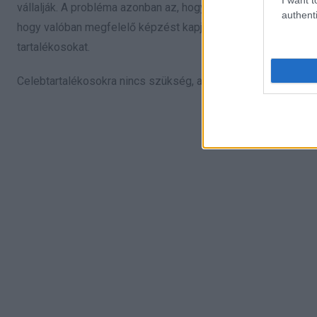
vállalják. A probléma azonban az, hogy az előző miniszter be
authenti
hogy valóban megfelelő képzést kapjanak a tartalékosok. A 
tartalékosokat.
Celebtartalékosokra nincs szükség, akik azt mondják: az új 