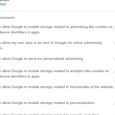
Out
consents
 nézni, hogy mire költötték eddig a pénzeket a tervezett miss
o allow Google to enable storage related to advertising like cookies on
isztérium szerződéseit, beszerzéseit, hogy „ne az oligarchák 
evice identifiers in apps.
at lát Ruszin-Szendi a kibervédelemben is, ezen a területen is fej
o allow my user data to be sent to Google for online advertising
s.
k alapján úgy gondolja, hogy jelentősen csökkent a szakemberek
to allow Google to send me personalized advertising.
 is mondta, hogy megváltoztatják azt a jogszabályt, ami alapján 
o allow Google to enable storage related to analytics like cookies on
evice identifiers in apps.
k rendezni, hogy ne lehessen politikai tisztogatás. Meg fogják s
o allow Google to enable storage related to functionality of the website
t előéletűek is beléphessenek a Magyar Honvédségbe, amiről az 
o allow Google to enable storage related to personalization.
erre, és óriási megbecsülés illeti szerinte azokat az embereket,
o allow Google to enable storage related to security, including