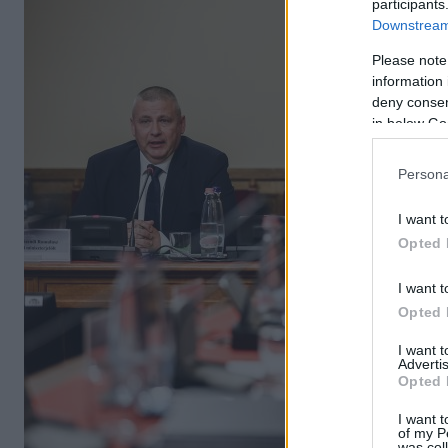
participants
Downstream 
Please note
information 
deny consent
in below Go
Persona
I want t
Opted 
I want t
Opted 
I want 
Advertis
Opted 
I want t
of my P
was col