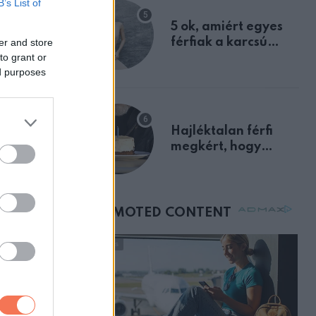
B’s List of
egyértelmű jele volt
5 ok, amiért egyes
férfiak a karcsú
er and store
to grant or
nőket részesítik
ed purposes
előnyben
Hajléktalan férfi
megkért, hogy
vegyek neki kávét a
születésnapján –
órákkal később
mellettem ült az első
osztályon