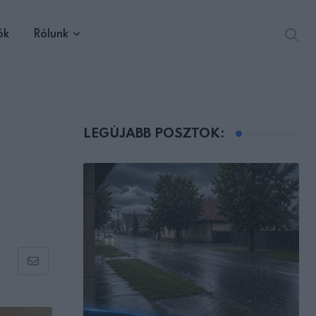
ók
Rólunk
LEGÚJABB POSZTOK:
Share
via
Email