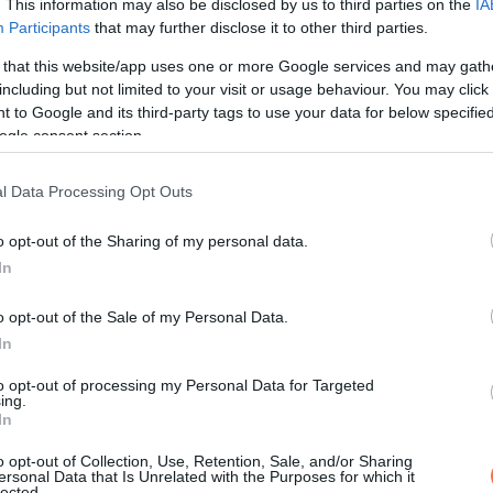
. This information may also be disclosed by us to third parties on the
IA
Participants
that may further disclose it to other third parties.
 that this website/app uses one or more Google services and may gath
including but not limited to your visit or usage behaviour. You may click 
 to Google and its third-party tags to use your data for below specifi
ogle consent section.
l Data Processing Opt Outs
o opt-out of the Sharing of my personal data.
In
o opt-out of the Sale of my Personal Data.
In
to opt-out of processing my Personal Data for Targeted
ing.
In
o opt-out of Collection, Use, Retention, Sale, and/or Sharing
ersonal Data that Is Unrelated with the Purposes for which it
lected.