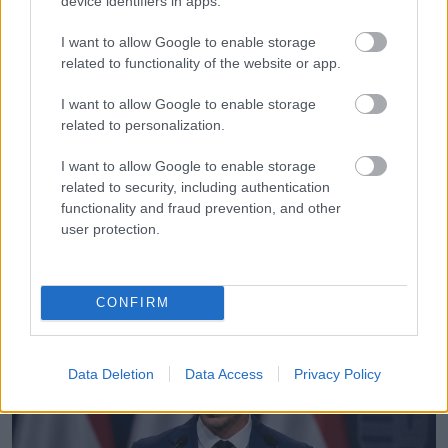
device identifiers in apps.
I want to allow Google to enable storage
related to functionality of the website or app.
I want to allow Google to enable storage
KÖVETKEZŐ POSZT
related to personalization.
Egy fekete pár örökbe fogad egy fehér
I want to allow Google to enable storage
gyermeket – Megmutatják mindenkinek,
related to security, including authentication
mit jelent családnak lenni
functionality and fraud prevention, and other
user protection.
További bejegyzések
CONFIRM
Data Deletion
Data Access
Privacy Policy