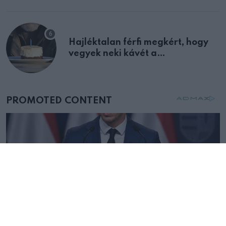
Hajléktalan férfi megkért, hogy
vegyek neki kávét a
születésnapján – órákkal később
mellettem ült az első osztályon