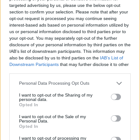
„Ha nem lett volna itt készenlétben a kezem, hogy végig
targeted advertising by us, please use the below opt-out
section to confirm your selection. Please note that after your
kövessem [az ellökést], előre látva ezt, nagy
opt-out request is processed you may continue seeing
valószínűséggel sokkal nehezebb lett volna átirányítanom”
interest-based ads based on personal information utilized by
– magyarázza Andriana egy másik videóban, hozzátéve: „És
us or personal information disclosed to third parties prior to
your opt-out. You may separately opt-out of the further
ez nagyon veszélyes helyzetekhez vezethet”.
disclosure of your personal information by third parties on the
IAB’s list of downstream participants. This information may
Miután sikeresen félreállítottad a cápát az utadból, és
also be disclosed by us to third parties on the
IAB’s List of
hihetetlen mesét szereztél magadnak, amit otthon
Downstream Participants
that may further disclose it to other
third parties.
elmesélhetsz a haverjaidnak, Andriana szerint „minél
hamarabb ki kell szállnod a vízből”.
Please note that this website/app uses one or more Google
Personal Data Processing Opt Outs
services and may gather and store information including but
not limited to your visit or usage behaviour. You may click to
I want to opt-out of the Sharing of my
Nem hiszem, hogy ezután tervezném, hogy a vízben
personal data.
grant or deny consent to Google and its third-party tags to
maradok, de azért ez egy jó tanács!
Opted In
use your data for below specified purposes in below Google
consent section.
I want to opt-out of the Sale of my
Nyilvánvaló azonban, hogy ezeket a tippeket csak akkor kell
Personal Data.
Opted In
alkalmazni, ha valóban cápával találkozol – semmiképpen
sem szabad keresni egyet sem, csak azért, hogy kipróbáld.
I want to opt-out of processing my