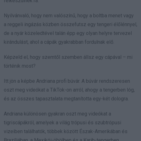
felkészülnék rá.
Nyilvánvaló, hogy nem valószínű, hogy a boltba menet vagy
a reggeli ingázás közben összefutsz egy tengeri élőlénnyel,
de a nyár közeledtével talán épp egy olyan helyre tervezel
kirándulást, ahol a cápák gyakrabban fordulnak elő.
Képzeld el, hogy szemtől szemben állsz egy cápával – mi
történik most?
Itt jön a képbe Andriana profi búvár. A búvár rendszeresen
oszt meg videókat a TikTok-on arról, ahogy a tengerben lóg,
és az összes tapasztalata megtanította egy-két dologra.
Andriana különösen gyakran oszt meg videókat a
tigriscápákról, amelyek a világ trópusi és szubtrópusi
vizeiben találhatók, többek között Észak-Amerikában és
Brazíliában, a Mexikói-öbölben és a Karib-tengerben.