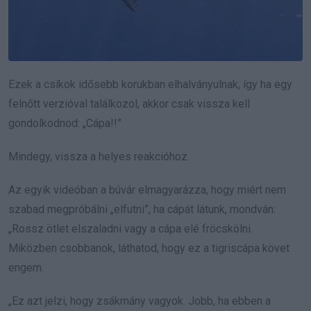
Ezek a csíkok idősebb korukban elhalványulnak, így ha egy
felnőtt verzióval találkozol, akkor csak vissza kell
gondolkodnod: „Cápa!!”
Mindegy, vissza a helyes reakcióhoz.
Az egyik videóban a búvár elmagyarázza, hogy miért nem
szabad megpróbálni „elfutni”, ha cápát látunk, mondván:
„Rossz ötlet elszaladni vagy a cápa elé fröcskölni.
Miközben csobbanok, láthatod, hogy ez a tigriscápa követ
engem.
„Ez azt jelzi, hogy zsákmány vagyok. Jobb, ha ebben a