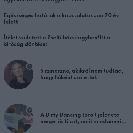
figyelmeztették Magyar Pétert!
Egészséges határok a kapcsolatokban 70 év
felett
Ítélet született a Zsolti bácsi-ügyben!Itt a
bíróság döntése:
5 színésznő, akikről nem tudtad,
hogy fiúként születtek
A Dirty Dancing törölt jelenete
megerősíti azt, amit mindannyian
sejtettünk