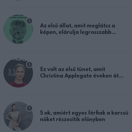
Az első állat, amit meglátsz a
képen, elárulja legrosszabb
tulajdonságodat
Ez volt az első tünet, amit
Christina Applegate éveken át
félreértett, pedig a szklerózis
multiplex egyértelmű jele volt
5 ok, amiért egyes férfiak a karcsú
nőket részesítik előnyben