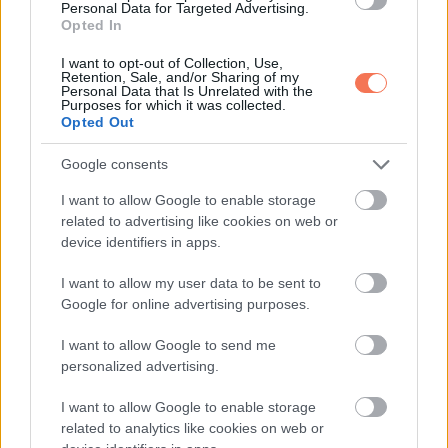
Personal Data for Targeted Advertising.
Opted In
via
I want to opt-out of Collection, Use,
Retention, Sale, and/or Sharing of my
Personal Data that Is Unrelated with the
Purposes for which it was collected.
Opted Out
Oszd meg ezt a posztot:
Google consents
Whatsapp
Reddit
Share
I want to allow Google to enable storage
related to advertising like cookies on web or
via
device identifiers in apps.
Email
I want to allow my user data to be sent to
Google for online advertising purposes.
I want to allow Google to send me
ELŐZŐ POSZT
personalized advertising.
A tiszteletnek a válás után is folytatódnia
kell: ennek a férfinak a volt felesége felé
I want to allow Google to enable storage
tett gesztusa felnyitja a szemünket
related to analytics like cookies on web or