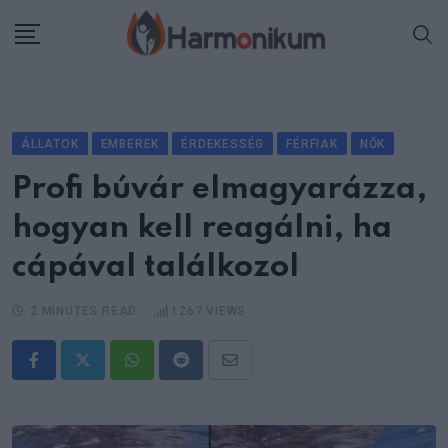
Skip
to
content
ÁLLATOK
EMBEREK
ÉRDEKESSÉG
FÉRFIAK
NŐK
Profi búvár elmagyarázza,
hogyan kell reagálni, ha
cápával találkozol
2 MINUTES READ
1267
VIEWS
Whatsapp
Reddit
Share
via
Email