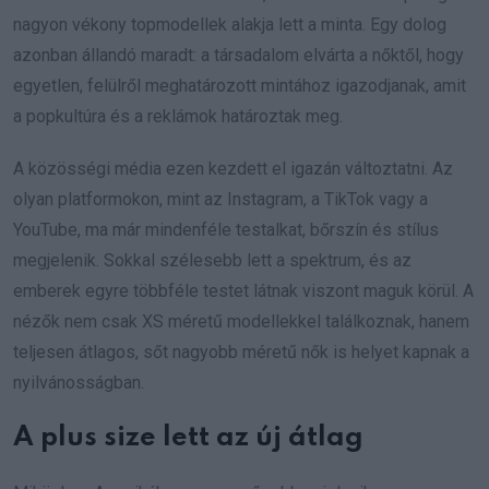
nagyon vékony topmodellek alakja lett a minta. Egy dolog
azonban állandó maradt: a társadalom elvárta a nőktől, hogy
egyetlen, felülről meghatározott mintához igazodjanak, amit
a popkultúra és a reklámok határoztak meg.
A közösségi média ezen kezdett el igazán változtatni. Az
olyan platformokon, mint az Instagram, a TikTok vagy a
YouTube, ma már mindenféle testalkat, bőrszín és stílus
megjelenik. Sokkal szélesebb lett a spektrum, és az
emberek egyre többféle testet látnak viszont maguk körül. A
nézők nem csak XS méretű modellekkel találkoznak, hanem
teljesen átlagos, sőt nagyobb méretű nők is helyet kapnak a
nyilvánosságban.
A plus size lett az új átlag