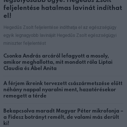
legsúlyosabb ügye: Hegedűs Zsolt
feljelentése hatalmas lavinát indíthat
el!
Hegedűs Zsolt feljelentése indíthatja el az egészségügy
egyik legnagyobb lavináját Hegedűs Zsolt egészségügyi
miniszter feljelentést
Csonka András arcáról lefagyott a mosoly,
amikor meghallotta, mit mondott róla Liptai
Claudia és Ábel Anita
A férjem ikreink tervezett császármetszése előtt
néhány nappal nyaralni ment, hazatérésekor
remegett a térde
Bekapcsolva maradt Magyar Péter mikrofonja –
a Fidesz botrányt remélt, de valami más derült
ki!