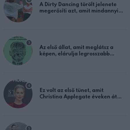
A Dirty Dancing törölt jelenete
megerősíti azt, amit mindannyian
sejtettünk
Az első állat, amit meglátsz a
képen, elárulja legrosszabb
tulajdonságodat
Ez volt az első tünet, amit
Christina Applegate éveken át
félreértett, pedig a szklerózis
multiplex egyértelmű jele volt