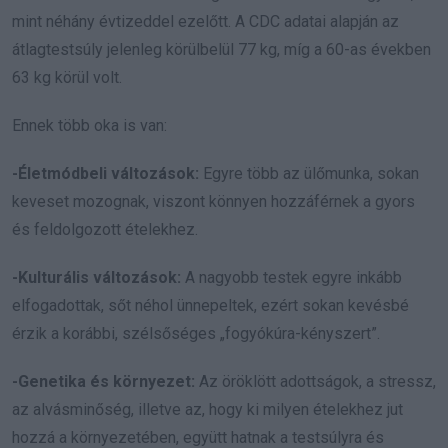
mint néhány évtizeddel ezelőtt. A CDC adatai alapján az
átlagtestsúly jelenleg körülbelül 77 kg, míg a 60-as években
63 kg körül volt.
Ennek több oka is van:
-Életmódbeli változások:
Egyre több az ülőmunka, sokan
keveset mozognak, viszont könnyen hozzáférnek a gyors
és feldolgozott ételekhez.
-Kulturális változások:
A nagyobb testek egyre inkább
elfogadottak, sőt néhol ünnepeltek, ezért sokan kevésbé
érzik a korábbi, szélsőséges „fogyókúra-kényszert”.
-Genetika és környezet:
Az öröklött adottságok, a stressz,
az alvásminőség, illetve az, hogy ki milyen ételekhez jut
hozzá a környezetében, együtt hatnak a testsúlyra és