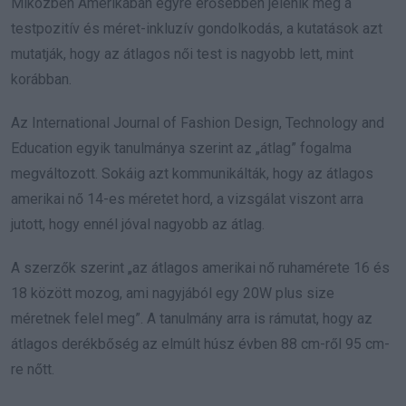
Miközben Amerikában egyre erősebben jelenik meg a
testpozitív és méret-inkluzív gondolkodás, a kutatások azt
mutatják, hogy az átlagos női test is nagyobb lett, mint
korábban.
Az International Journal of Fashion Design, Technology and
Education egyik tanulmánya szerint az „átlag” fogalma
megváltozott. Sokáig azt kommunikálták, hogy az átlagos
amerikai nő 14-es méretet hord, a vizsgálat viszont arra
jutott, hogy ennél jóval nagyobb az átlag.
A szerzők szerint „az átlagos amerikai nő ruhamérete 16 és
18 között mozog, ami nagyjából egy 20W plus size
méretnek felel meg”. A tanulmány arra is rámutat, hogy az
átlagos derékbőség az elmúlt húsz évben 88 cm-ről 95 cm-
re nőtt.