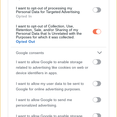
e olyan ruhát, közösséget, példaképet, ami segíti ebben.
I want to opt-out of processing my
Personal Data for Targeted Advertising.
Opted In
A közösségi média rengeteg embernek adott hangot, akik
I want to opt-out of Collection, Use,
korábban láthatatlanok voltak. Ugyanakkor nagy felelősség
Retention, Sale, and/or Sharing of my
Personal Data that Is Unrelated with the
is, hogyan használjuk ezeket a felületeket. Ha tudatosan
Purposes for which it was collected.
válogatunk a tartalmak között, olyan alkotókat követünk, akik
Opted Out
nem szégyenítenek meg senkit, hanem reális képet adnak a
Google consents
testek sokféleségéről, akkor a közösségi média valóban
I want to allow Google to enable storage
segíthet abban, hogy a szépség fogalma szabadabb és
related to advertising like cookies on web or
emberségesebb legyen.
device identifiers in apps.
Te mit gondolsz arról, hogyan formálja a közösségi média a
I want to allow my user data to be sent to
Google for online advertising purposes.
szépségideált és a testképet? Érezted már, hogy egy poszt
vagy videó pozitívan vagy épp negatívan hatott arra, ahogy
I want to allow Google to send me
magadra nézel? Oszd meg másokkal is ezt a témát, hogy
personalized advertising.
minél több vélemény és történet kerüljön felszínre.
I want to allow Google to enable storage