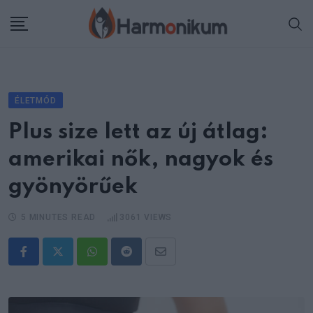
Skip
to
content
ÉLETMÓD
Plus size lett az új átlag:
amerikai nők, nagyok és
gyönyörűek
5 MINUTES READ
3061
VIEWS
Whatsapp
Reddit
Share
via
Email