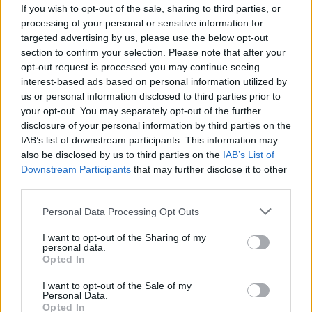
If you wish to opt-out of the sale, sharing to third parties, or
processing of your personal or sensitive information for
A „nagy test is lehet szép” üzenet fontos, mert sok nőnek ad
targeted advertising by us, please use the below opt-out
felszabadító érzést. A Mayo Clinic ugyanakkor figyelmeztet,
section to confirm your selection. Please note that after your
opt-out request is processed you may continue seeing
hogy az elhízás nem csupán esztétikai kérdés.
interest-based ads based on personal information utilized by
us or personal information disclosed to third parties prior to
Úgy fogalmaznak, hogy az elhízás orvosi probléma, amely
your opt-out. You may separately opt-out of the further
sok más betegség kockázatát növeli. A 2,5 milliárd túlsúlyos
disclosure of your personal information by third parties on the
IAB’s list of downstream participants. This information may
felnőtt közül sokan szívbetegségekkel, cukorbetegséggel,
also be disclosed by us to third parties on the
IAB’s List of
magas vérnyomással, magas koleszterinszinttel,
Downstream Participants
that may further disclose it to other
májbetegséggel, alvási apnoéval vagy bizonyos daganatos
third parties.
betegségekkel néznek szembe.
Please note that this website/app uses one or more Google
Personal Data Processing Opt Outs
services and may gather and store information including but
Mit jelent ma a szépség?
not limited to your visit or usage behaviour. You may click to
I want to opt-out of the Sharing of my
personal data.
grant or deny consent to Google and its third-party tags to
Opted In
use your data for below specified purposes in below Google
A szépség ma már egyre kevésbé szól arról, hogy ki
consent section.
I want to opt-out of the Sale of my
mennyire hasonlít egy régi „ideálra”. Sokkal inkább arról,
Personal Data.
Opted In
hogy valaki mennyire érzi jól magát a saját bőrében, és talál-