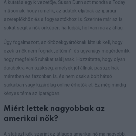
A kutatás egyik vezetője, Susan Dunn azt mondta a Today
műsornak, hogy remélik, az adatok eljutnak az iparági
szereplőkhöz és a fogyasztókhoz is. Szerinte már az is
sokat segít a nők önképén, ha tudják, hol van ma az átlag.
Úgy fogalmazott, az öltözékgyártóknak látniuk kell, hogy
ezek a nők nem fognak „eltűnni”, és ugyanúgy megérdemlik,
hogy megfelelő ruhákat találjanak. Hozzátette, hogy olyan
darabokra van szükség, amelyek jól állnak, passzolnak
méretben és fazonban is, és nem csak a bolt hátsó
sarkaiban vagy kizárólag online érhetők el. Ez még mindig
kényes téma az iparágban.
Miért lettek nagyobbak az
amerikai nők?
A statisztikák szerint az átlagos amerikai nő ma nagyobb,