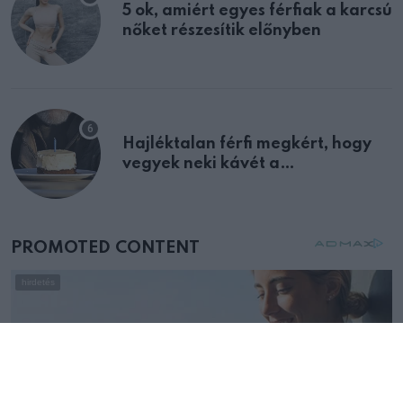
5 ok, amiért egyes férfiak a karcsú
nőket részesítik előnyben
Hajléktalan férfi megkért, hogy
vegyek neki kávét a
születésnapján – órákkal később
mellettem ült az első osztályon