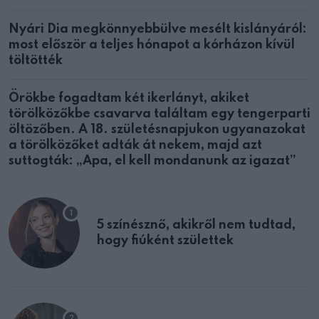
Nyári Dia megkönnyebbülve mesélt kislányáról:
most először a teljes hónapot a kórházon kívül
töltötték
Örökbe fogadtam két ikerlányt, akiket
törölközőkbe csavarva találtam egy tengerparti
öltözőben. A 18. születésnapjukon ugyanazokat
a törölközőket adták át nekem, majd azt
suttogták: „Apa, el kell mondanunk az igazat”
5 színésznő, akikről nem tudtad,
hogy fiúként születtek