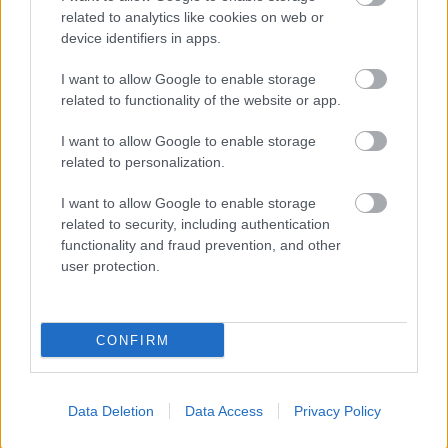
related to analytics like cookies on web or
device identifiers in apps.
I want to allow Google to enable storage
Oszd meg ezt a posztot:
related to functionality of the website or app.
I want to allow Google to enable storage
Whatsapp
Reddit
Share
related to personalization.
via
Email
I want to allow Google to enable storage
related to security, including authentication
functionality and fraud prevention, and other
user protection.
ELŐZŐ POSZT
Napi egy csésze: természetes ital, ami
CONFIRM
éjszaka segíti a májad regenerálódását
Data Deletion
Data Access
Privacy Policy