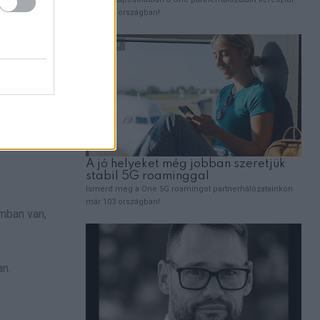
y kevés
omban van,
an.