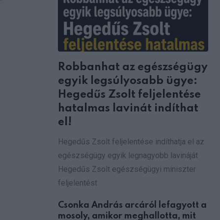
Robbanhat az egészségügy
egyik legsúlyosabb ügye:
Hegedűs Zsolt feljelentése
hatalmas lavinát indíthat
el!
Hegedűs Zsolt feljelentése indíthatja el az
egészségügy egyik legnagyobb lavináját
Hegedűs Zsolt egészségügyi miniszter
feljelentést
Csonka András arcáról lefagyott a
mosoly, amikor meghallotta, mit