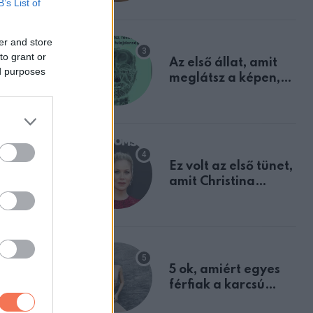
B’s List of
mindannyian
ben.
sejtettünk
er and store
to grant or
Az első állat, amit
ed purposes
meglátsz a képen,
elárulja legrosszabb
tulajdonságodat
Ez volt az első tünet,
amit Christina
Applegate éveken
át félreértett, pedig
a szklerózis
multiplex
egyértelmű jele volt
5 ok, amiért egyes
férfiak a karcsú
nőket részesítik