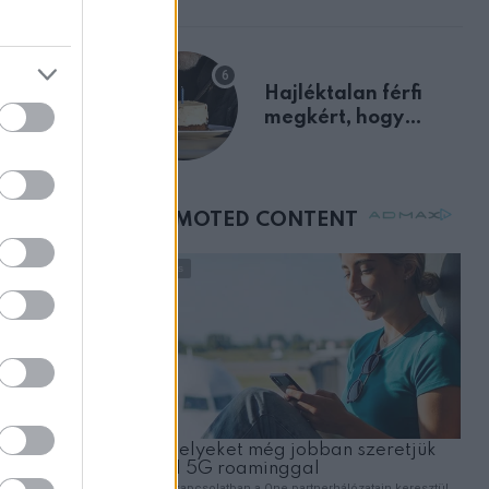
előnyben
Hajléktalan férfi
megkért, hogy
vegyek neki kávét a
születésnapján –
órákkal később
mellettem ült az első
osztályon