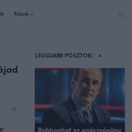
ók
Rólunk
LEGÚJABB POSZTOK:
ájad
Share
via
Email