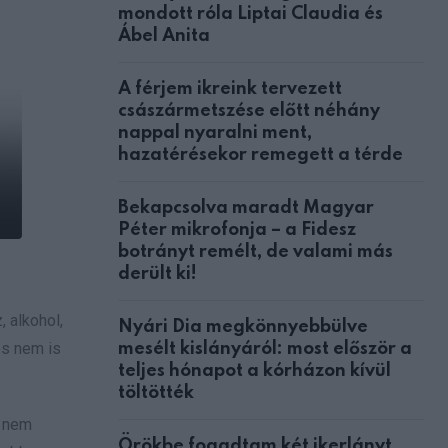
mondott róla Liptai Claudia és
Ábel Anita
A férjem ikreink tervezett
császármetszése előtt néhány
nappal nyaralni ment,
hazatérésekor remegett a térde
Bekapcsolva maradt Magyar
Péter mikrofonja – a Fidesz
botrányt remélt, de valami más
derült ki!
 alkohol,
Nyári Dia megkönnyebbülve
és nem is
mesélt kislányáról: most először a
teljes hónapot a kórházon kívül
töltötték
k nem
Örökbe fogadtam két ikerlányt,