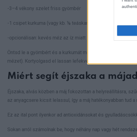
authenti
-3–4 vékony szelet friss gyömbér
-1 csipet kurkuma (vagy kb. ⅛ teáskanál por)
-opcionálisan: kevés méz az íz miatt
Öntsd le a gyömbért és a kurkumát meleg vízzel, hagyd állni
mézet). Kortyolgasd el lassan lefekvés előtt.
Miért segít éjszaka a mája
Éjszaka, alvás közben a máj fokozottan a helyreállításra, sz
az anyagcsere kicsit lelassul, így a máj hatékonyabban tud 
Ez az ital pont ilyenkor ad antioxidánsokat és gyulladáscsö
Sokan arról számolnak be, hogy néhány nap vagy hét rendsz