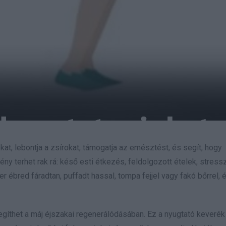
t, lebontja a zsírokat, támogatja az emésztést, és segít, hogy
 terhet rak rá: késő esti étkezés, feldolgozott ételek, stressz,
er ébred fáradtan, puffadt hassal, tompa fejjel vagy fakó bőrrel, 
segíthet a máj éjszakai regenerálódásában. Ez a nyugtató keveré