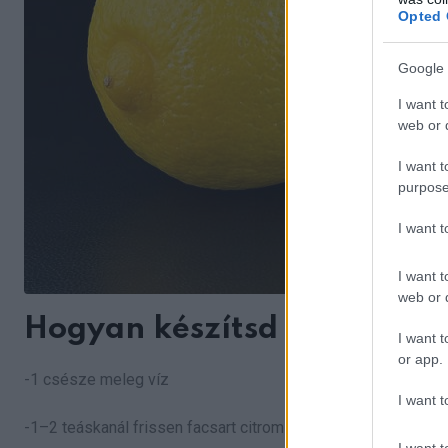
Opted 
Google 
I want t
web or d
I want t
purpose
I want 
I want t
web or d
Hogyan készítsd el?
I want t
or app.
-1 csésze meleg víz
I want t
-1–2 teáskanál frissen facsart citromlé
I want t