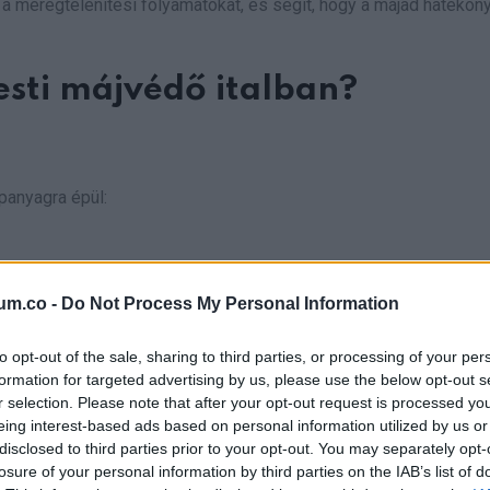
 a méregtelenítési folyamatokat, és segít, hogy a májad hatéko
esti májvédő italban?
panyagra épül:
um.co -
Do Not Process My Personal Information
 az epetermelést, ami támogatja az emésztést, és segít, hogy a s
íthet a sav-bázis egyensúly támogatásában és a belső gyullad
to opt-out of the sale, sharing to third parties, or processing of your per
formation for targeted advertising by us, please use the below opt-out s
r selection. Please note that after your opt-out request is processed y
eing interest-based ads based on personal information utilized by us or
disclosed to third parties prior to your opt-out. You may separately opt-
losure of your personal information by third parties on the IAB’s list of
ugtatja az emésztőrendszert, csökkentheti a puffadást, és jav