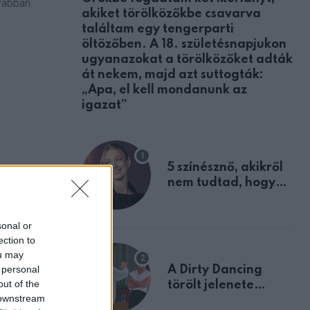
nyabban
akiket törölközőkbe csavarva
találtam egy tengerparti
öltözőben. A 18. születésnapjukon
ugyanazokat a törölközőket adták
át nekem, majd azt suttogták:
„Apa, el kell mondanunk az
igazat”
5 színésznő, akikről
nem tudtad, hogy
zervezet
fiúként születtek
ások
sonal or
ection to
ou may
 personal
A Dirty Dancing
out of the
törölt jelenete
 downstream
megerősíti azt, amit
ítja a