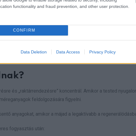
cation functionality and fraud prevention, and other user protection.
CONFIRM
 kb. 5 percig, majd add hozzá a citromlevet (és ha szeretnéd, eg
Data Deletion
Data Access
Privacy Policy
dnak?
űrésre és „raktárrendezésre” koncentrál. Amikor a tested nyugal
a méreganyagok feldolgozására figyelni.
kkentő anyagokat, amikor a májad a legaktívabb a regenerálódásb
eres fogyasztás után: