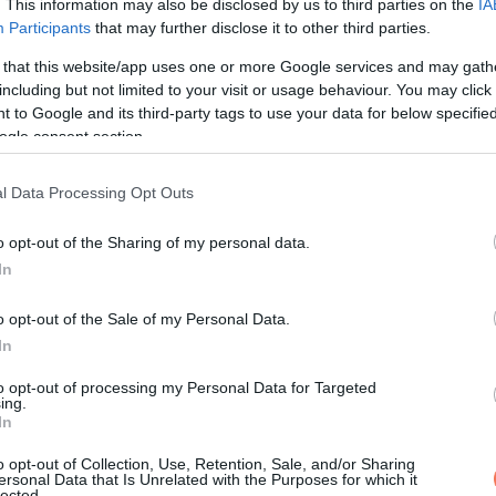
. This information may also be disclosed by us to third parties on the
IA
kes anyagok könnyebben eljutnak a májhoz, különösen pihenés köz
Participants
that may further disclose it to other third parties.
 that this website/app uses one or more Google services and may gath
including but not limited to your visit or usage behaviour. You may click 
 to Google and its third-party tags to use your data for below specifi
n. Ezt gyakran kötik a májenzimek támogatásához, a gyulladás
ogle consent section.
osszú ideje használják tisztító, „tisztító fűszerként”.
l Data Processing Opt Outs
ját egy hosszú nap után.
o opt-out of the Sharing of my personal data.
In
o opt-out of the Sale of my Personal Data.
In
to opt-out of processing my Personal Data for Targeted
ing.
In
o opt-out of Collection, Use, Retention, Sale, and/or Sharing
ersonal Data that Is Unrelated with the Purposes for which it
lected.