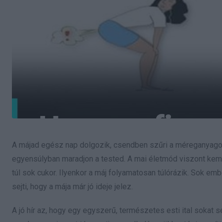
A májad egész nap dolgozik, csendben szűri a méreganyagoka
egyensúlyban maradjon a tested. A mai életmód viszont kemény
túl sok cukor. Ilyenkor a máj folyamatosan túlórázik. Sok emb
sejti, hogy a mája már jó ideje jelez.
A jó hír az, hogy egy egyszerű, természetes esti ital sokat 