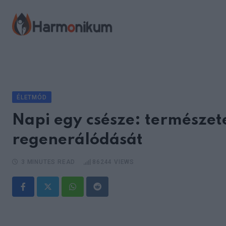
Skip
to
content
ÉLETMÓD
Napi egy csésze: természete
regenerálódását
3 MINUTES READ
86244
VIEWS
Whatsapp
Reddit