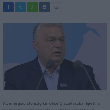
Whatsapp
Reddit
Share
via
Email
Az energiabiztonság kérdése új szakaszba lépett: a