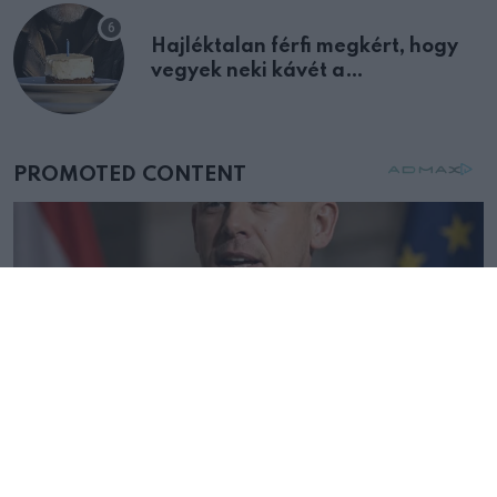
Hajléktalan férfi megkért, hogy
vegyek neki kávét a
születésnapján – órákkal később
mellettem ült az első osztályon