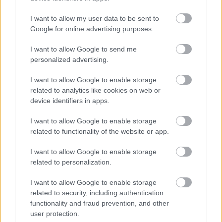
udvarra, hogy eladja a horgolt játékait,
aztán egy motoros férfi megállt előttünk, és
I want to allow my user data to be sent to
ezt mondta: „Tíz éve keresem az
Google for online advertising purposes.
anyukádat”
I want to allow Google to send me
personalized advertising.
I want to allow Google to enable storage
related to analytics like cookies on web or
További bejegyzések
device identifiers in apps.
I want to allow Google to enable storage
related to functionality of the website or app.
I want to allow Google to enable storage
related to personalization.
I want to allow Google to enable storage
related to security, including authentication
functionality and fraud prevention, and other
user protection.