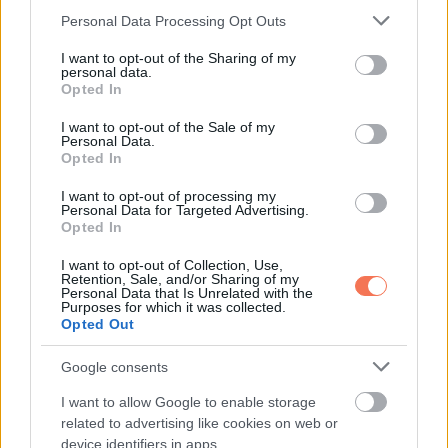
Please note that this website/app uses one or more Google
Personal Data Processing Opt Outs
services and may gather and store information including but
Whatsapp
Reddit
Share
not limited to your visit or usage behaviour. You may click to
I want to opt-out of the Sharing of my
personal data.
grant or deny consent to Google and its third-party tags to
via
Opted In
use your data for below specified purposes in below Google
Email
consent section.
I want to opt-out of the Sale of my
Personal Data.
Opted In
I want to opt-out of processing my
ELŐZŐ POSZT
Personal Data for Targeted Advertising.
Opted In
Mit jelent, ha evés után rögtön székelni
kell?
I want to opt-out of Collection, Use,
Retention, Sale, and/or Sharing of my
Personal Data that Is Unrelated with the
Purposes for which it was collected.
Opted Out
Google consents
KÖVETKEZŐ POSZT
I want to allow Google to enable storage
A 13 éves lányom kis asztalt tett ki az
related to advertising like cookies on web or
device identifiers in apps.