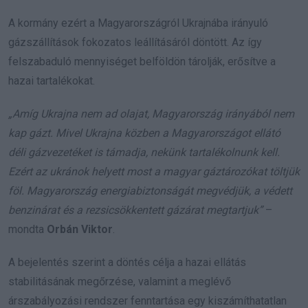
A kormány ezért a Magyarországról Ukrajnába irányuló
gázszállítások fokozatos leállításáról döntött. Az így
felszabaduló mennyiséget belföldön tárolják, erősítve a
hazai tartalékokat.
„Amíg Ukrajna nem ad olajat, Magyarország irányából nem
kap gázt. Mivel Ukrajna közben a Magyarországot ellátó
déli gázvezetéket is támadja, nekünk tartalékolnunk kell.
Ezért az ukránok helyett most a magyar gáztározókat töltjük
föl. Magyarország energiabiztonságát megvédjük, a védett
benzinárat és a rezsicsökkentett gázárat megtartjuk”
–
mondta
Orbán Viktor
.
A bejelentés szerint a döntés célja a hazai ellátás
stabilitásának megőrzése, valamint a meglévő
árszabályozási rendszer fenntartása egy kiszámíthatatlan