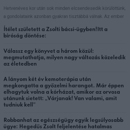
Hetvenéves kor után sok minden elcsendesedik körülöttünk,
a gondolataink azonban gyakran tisztábbá válnak. Az ember
Ítélet született a Zsolti bácsi-ügyben!Itt a
bíróság döntése:
Válassz egy könyvet a három közül:
megmutathatja, milyen nagy változás közeledik
az életedben
A lányom két év kemoterápia után
megkongatta a győzelmi harangot. Már éppen
elhagytuk volna a kórházat, amikor az orvosa
utánunk sietett: „Várjanak! Van valami, amit
tudniuk kell”
Robbanhat az egészségügy egyik legsúlyosabb
ügye: Hegedűs Zsolt feljelentése hatalmas