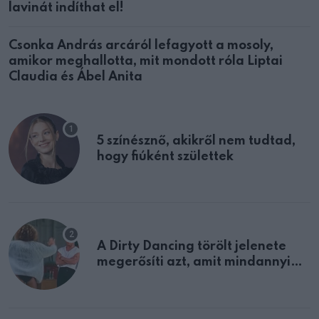
lavinát indíthat el!
Csonka András arcáról lefagyott a mosoly,
amikor meghallotta, mit mondott róla Liptai
Claudia és Ábel Anita
5 színésznő, akikről nem tudtad,
hogy fiúként születtek
A Dirty Dancing törölt jelenete
megerősíti azt, amit mindannyian
sejtettünk