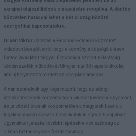
magyar kormány válaszlépéseket jelentett be az
ukrajnai olajszállítások elakadására reagálva. A döntés
közvetlen hatással lehet a két ország közötti
energetikai kapcsolatokra.
Orbán Viktor
szerdán a Facebook-oldalán közzétett
videóban beszélt arról, hogy a kormány a közelgő ülésen
fontos javaslatot tárgyal. Elmondása szerint a Barátság
kőolajvezeték működését Ukrajna már 30 napja blokkolja,
ami új helyzetet teremtett az energiaellátásban.
A miniszterelnök úgy fogalmazott, hogy az eddigi
intézkedéseknek köszönhetően sikerült kivédeni a nyomást,
és „a védett áraknak köszönhetően a magyarok fizetik a
legalacsonyabb árakat a benzinkutakon egész Európában”.
Ugyanakkor jelezte: további lépésekre van szükség az
ellátás biztonságának fenntartásához.