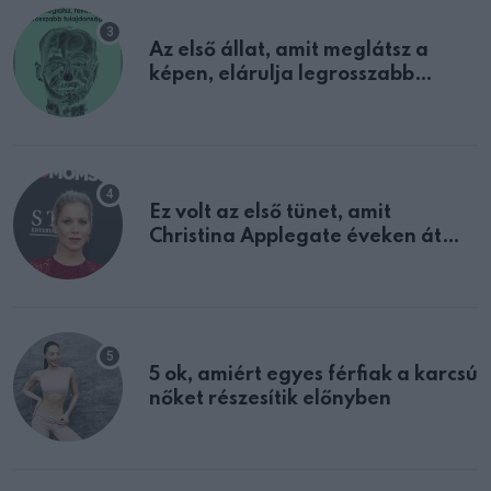
Az első állat, amit meglátsz a
képen, elárulja legrosszabb
tulajdonságodat
Ez volt az első tünet, amit
Christina Applegate éveken át
félreértett, pedig a szklerózis
multiplex egyértelmű jele volt
5 ok, amiért egyes férfiak a karcsú
nőket részesítik előnyben