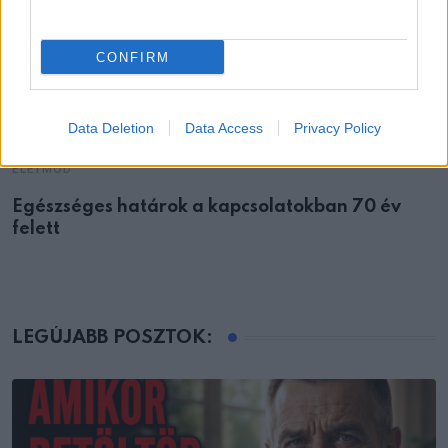
CONFIRM
Data Deletion
Data Access
Privacy Policy
ÉLETMÓD
Egészséges határok a kapcsolatokban 70 év
felett
LEGÚJABB POSZTOK: