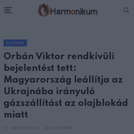
Skip
to
content
ÉLETMÓD
Orbán Viktor rendkívüli
bejelentést tett:
Magyarország leállítja az
Ukrajnába irányuló
gázszállítást az olajblokád
miatt
1 MINUTE READ
18723
VIEWS