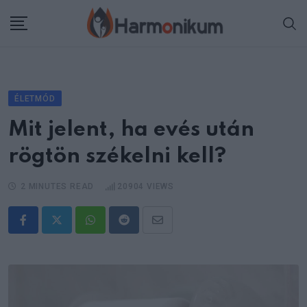
Skip
to
content
ÉLETMÓD
Mit jelent, ha evés után
rögtön székelni kell?
2 MINUTES READ
20904
VIEWS
Whatsapp
Reddit
Share
via
Email