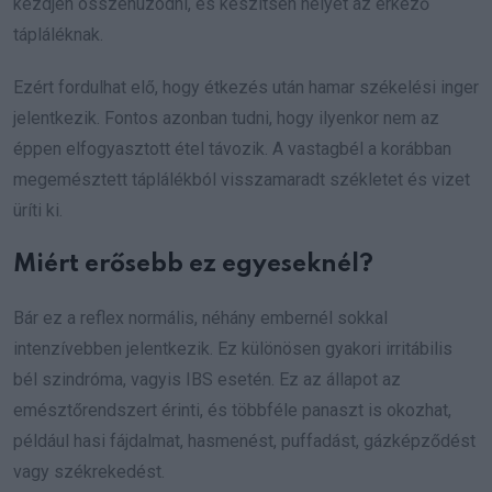
kezdjen összehúzódni, és készítsen helyet az érkező
tápláléknak.
Ezért fordulhat elő, hogy étkezés után hamar székelési inger
jelentkezik. Fontos azonban tudni, hogy ilyenkor nem az
éppen elfogyasztott étel távozik. A vastagbél a korábban
megemésztett táplálékból visszamaradt székletet és vizet
üríti ki.
Miért erősebb ez egyeseknél?
Bár ez a reflex normális, néhány embernél sokkal
intenzívebben jelentkezik. Ez különösen gyakori irritábilis
bél szindróma, vagyis IBS esetén. Ez az állapot az
emésztőrendszert érinti, és többféle panaszt is okozhat,
például hasi fájdalmat, hasmenést, puffadást, gázképződést
vagy székrekedést.