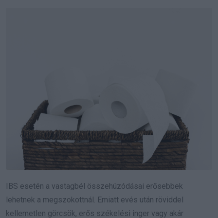
IBS esetén a vastagbél összehúzódásai erősebbek
lehetnek a megszokottnál. Emiatt evés után röviddel
kellemetlen görcsök, erős székelési inger vagy akár