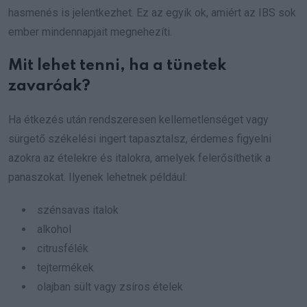
hasmenés is jelentkezhet. Ez az egyik ok, amiért az IBS sok
ember mindennapjait megnehezíti.
Mit lehet tenni, ha a tünetek
zavaróak?
Ha étkezés után rendszeresen kellemetlenséget vagy
sürgető székelési ingert tapasztalsz, érdemes figyelni
azokra az ételekre és italokra, amelyek felerősíthetik a
panaszokat. Ilyenek lehetnek például:
szénsavas italok
alkohol
citrusfélék
tejtermékek
olajban sült vagy zsíros ételek