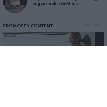
vegyek neki kávét a
születésnapján – órákkal később
mellettem ült az első osztályon