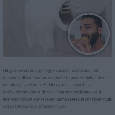
Ha gyakran érzed úgy, hogy evés után szinte azonnal
menned kell a mosdóba, ez elsőre furcsának tűnhet. Sokan
azt hiszik, ilyenkor az étel túl gyorsan halad át az
emésztőrendszeren, de valójában nem erről van szó. A
jelenség mögött egy teljesen természetes testi folyamat áll,
ezt gasztrokólikus reflexnek hívják.