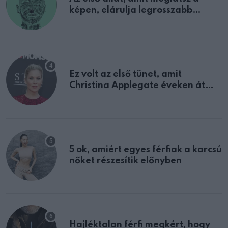
képen, elárulja legrosszabb
tulajdonságodat
Ez volt az első tünet, amit
Christina Applegate éveken át
félreértett, pedig a szklerózis
multiplex egyértelmű jele volt
5 ok, amiért egyes férfiak a karcsú
nőket részesítik előnyben
Hajléktalan férfi megkért, hogy