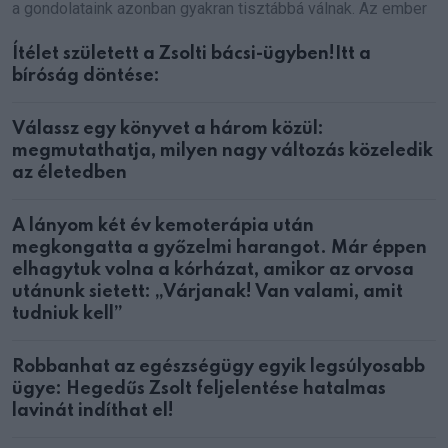
a gondolataink azonban gyakran tisztábbá válnak. Az ember
Ítélet született a Zsolti bácsi-ügyben!Itt a
bíróság döntése:
Válassz egy könyvet a három közül:
megmutathatja, milyen nagy változás közeledik
az életedben
A lányom két év kemoterápia után
megkongatta a győzelmi harangot. Már éppen
elhagytuk volna a kórházat, amikor az orvosa
utánunk sietett: „Várjanak! Van valami, amit
tudniuk kell”
Robbanhat az egészségügy egyik legsúlyosabb
ügye: Hegedűs Zsolt feljelentése hatalmas
lavinát indíthat el!