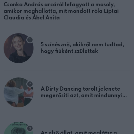
Csonka András arcáról lefagyott a mosoly,
amikor meghallotta, mit mondott róla Liptai
Claudia és Ábel Anita
5 színésznő, akikről nem tudtad,
hogy fiúként születtek
A Dirty Dancing törölt jelenete
megerősíti azt, amit mindannyian
sejtettünk
Az első állat, amit meglátsz a