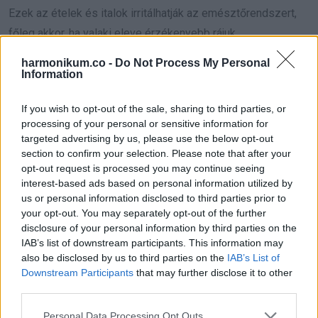
Ezek az ételek és italok irritálhatják az emésztőrendszert,
főleg akkor, ha valaki eleve érzékenyebb rájuk.
harmonikum.co -
Do Not Process My Personal
Összefoglalás
Information
If you wish to opt-out of the sale, sharing to third parties, or
processing of your personal or sensitive information for
targeted advertising by us, please use the below opt-out
section to confirm your selection. Please note that after your
opt-out request is processed you may continue seeing
interest-based ads based on personal information utilized by
us or personal information disclosed to third parties prior to
your opt-out. You may separately opt-out of the further
disclosure of your personal information by third parties on the
IAB’s list of downstream participants. This information may
also be disclosed by us to third parties on the
IAB’s List of
Downstream Participants
that may further disclose it to other
third parties.
Please note that this website/app uses one or more Google
Personal Data Processing Opt Outs
Az evés utáni azonnali székelési inger legtöbbször a