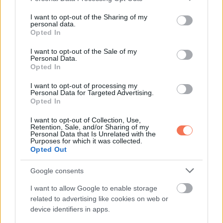
services and may gather and store information including but
gasztrokólikus reflex következménye, vagyis egy
not limited to your visit or usage behaviour. You may click to
I want to opt-out of the Sharing of my
personal data.
természetes testi válasz. Ha viszont ez gyakran
grant or deny consent to Google and its third-party tags to
Opted In
use your data for below specified purposes in below Google
fájdalommal, hasmenéssel vagy komoly kellemetlenséggel
consent section.
I want to opt-out of the Sale of my
jár, akkor érdemes orvossal beszélni róla. Különösen akkor,
Personal Data.
Opted In
ha felmerül az IBS vagy más emésztőrendszeri probléma
lehetősége.
I want to opt-out of processing my
Personal Data for Targeted Advertising.
Opted In
A tünetek jobb megértése és néhány étrendi változtatás
I want to opt-out of Collection, Use,
sokat segíthet abban, hogy könnyebben kezeld ezeket a
Retention, Sale, and/or Sharing of my
Personal Data that Is Unrelated with the
panaszokat.
Purposes for which it was collected.
Opted Out
Google consents
Oszd meg ezt a posztot:
I want to allow Google to enable storage
related to advertising like cookies on web or
device identifiers in apps.
Whatsapp
Reddit
Share