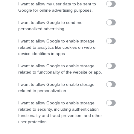
via
I want to allow my user data to be sent to
Google for online advertising purposes.
Email
I want to allow Google to send me
personalized advertising.
ELŐZŐ POSZT
I want to allow Google to enable storage
Eladtam a mostohalányom kutyáját, mert
related to analytics like cookies on web or
device identifiers in apps.
gyorsan pénzre volt szükségem. Egy
nappal később kiderült az igazság, és
I want to allow Google to enable storage
minden, amit addig hittem, darabokra
related to functionality of the website or app.
hullott.
I want to allow Google to enable storage
related to personalization.
I want to allow Google to enable storage
related to security, including authentication
functionality and fraud prevention, and other
KÖVETKEZŐ POSZT
user protection.
Orbán Viktor rendkívüli bejelentést tett: