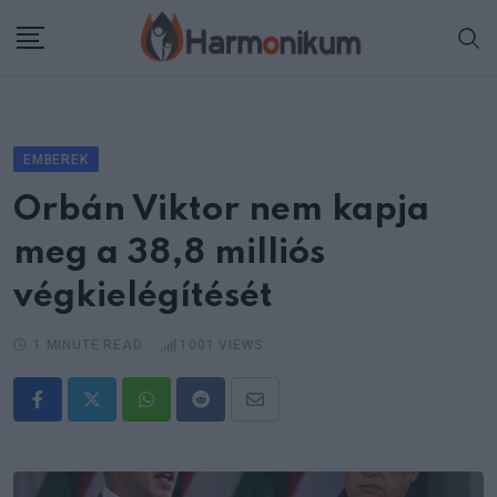
Skip
to
content
EMBEREK
Orbán Viktor nem kapja
meg a 38,8 milliós
végkielégítését
1 MINUTE READ
1001
VIEWS
Whatsapp
Reddit
Share
via
Email