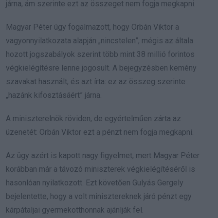
járna, ám szerinte ezt az összeget nem fogja megkapni.
Magyar Péter úgy fogalmazott, hogy Orbán Viktor a
vagyonnyilatkozata alapján „nincstelen”, mégis az általa
hozott jogszabályok szerint több mint 38 millió forintos
végkielégítésre lenne jogosult. A bejegyzésben kemény
szavakat használt, és azt írta: ez az összeg szerinte
„hazánk kifosztásáért” járna.
A miniszterelnök röviden, de egyértelműen zárta az
üzenetét: Orbán Viktor ezt a pénzt nem fogja megkapni.
Az ügy azért is kapott nagy figyelmet, mert Magyar Péter
korábban már a távozó miniszterek végkielégítéséről is
hasonlóan nyilatkozott. Ezt követően Gulyás Gergely
bejelentette, hogy a volt minisztereknek járó pénzt egy
kárpátaljai gyermekotthonnak ajánlják fel.