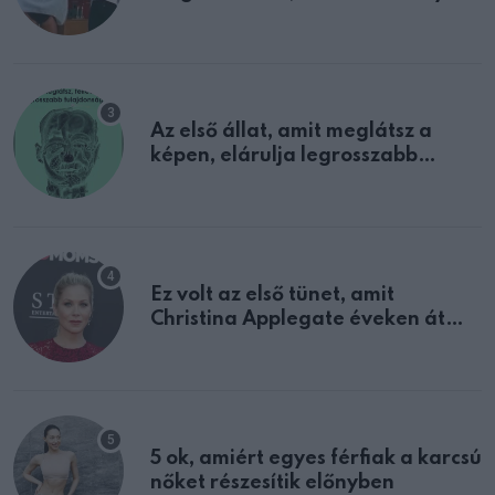
sejtettünk
Az első állat, amit meglátsz a
képen, elárulja legrosszabb
tulajdonságodat
Ez volt az első tünet, amit
Christina Applegate éveken át
félreértett, pedig a szklerózis
multiplex egyértelmű jele volt
5 ok, amiért egyes férfiak a karcsú
nőket részesítik előnyben