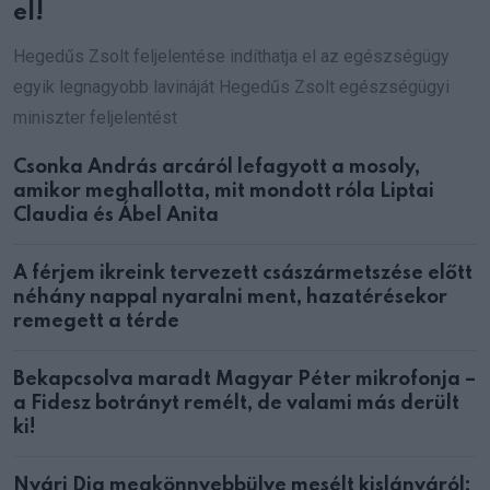
el!
Hegedűs Zsolt feljelentése indíthatja el az egészségügy
egyik legnagyobb lavináját Hegedűs Zsolt egészségügyi
miniszter feljelentést
Csonka András arcáról lefagyott a mosoly,
amikor meghallotta, mit mondott róla Liptai
Claudia és Ábel Anita
A férjem ikreink tervezett császármetszése előtt
néhány nappal nyaralni ment, hazatérésekor
remegett a térde
Bekapcsolva maradt Magyar Péter mikrofonja –
a Fidesz botrányt remélt, de valami más derült
ki!
Nyári Dia megkönnyebbülve mesélt kislányáról: