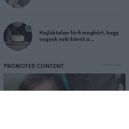
Hajléktalan férfi megkért, hogy
vegyek neki kávét a
születésnapján – órákkal később
mellettem ült az első osztályon