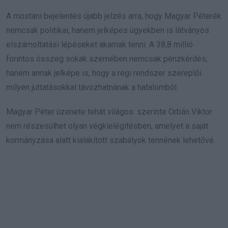
A mostani bejelentés újabb jelzés arra, hogy Magyar Péterék
nemcsak politikai, hanem jelképes ügyekben is látványos
elszámoltatási lépéseket akarnak tenni. A 38,8 millió
forintos összeg sokak szemében nemcsak pénzkérdés,
hanem annak jelképe is, hogy a régi rendszer szereplői
milyen juttatásokkal távozhatnának a hatalomból.
Magyar Péter üzenete tehát világos: szerinte Orbán Viktor
nem részesülhet olyan végkielégítésben, amelyet a saját
kormányzása alatt kialakított szabályok tennének lehetővé.