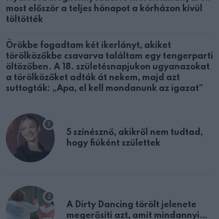
most először a teljes hónapot a kórházon kívül
töltötték
Örökbe fogadtam két ikerlányt, akiket
törölközőkbe csavarva találtam egy tengerparti
öltözőben. A 18. születésnapjukon ugyanazokat
a törölközőket adták át nekem, majd azt
suttogták: „Apa, el kell mondanunk az igazat”
5 színésznő, akikről nem tudtad,
hogy fiúként születtek
A Dirty Dancing törölt jelenete
megerősíti azt, amit mindannyian