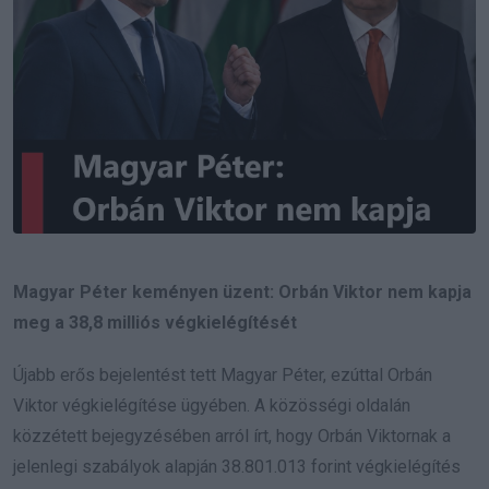
Magyar Péter keményen üzent: Orbán Viktor nem kapja
meg a 38,8 milliós végkielégítését
Újabb erős bejelentést tett Magyar Péter, ezúttal Orbán
Viktor végkielégítése ügyében. A közösségi oldalán
közzétett bejegyzésében arról írt, hogy Orbán Viktornak a
jelenlegi szabályok alapján 38.801.013 forint végkielégítés