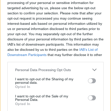
processing of your personal or sensitive information for
targeted advertising by us, please use the below opt-out
Whatsapp
Reddit
Share
section to confirm your selection. Please note that after your
opt-out request is processed you may continue seeing
via
interest-based ads based on personal information utilized by
Email
us or personal information disclosed to third parties prior to
your opt-out. You may separately opt-out of the further
disclosure of your personal information by third parties on the
IAB’s list of downstream participants. This information may
ELŐZŐ POSZT
also be disclosed by us to third parties on the
IAB’s List of
Downstream Participants
that may further disclose it to other
„A gatyámnál fogva kilógathatsz a
third parties.
zászlórúdra” – Magyar Péter összefutott
Havasi Bertalannal a Karmelitában
Please note that this website/app uses one or more Google
Personal Data Processing Opt Outs
services and may gather and store information including but
not limited to your visit or usage behaviour. You may click to
I want to opt-out of the Sharing of my
personal data.
grant or deny consent to Google and its third-party tags to
Opted In
use your data for below specified purposes in below Google
consent section.
I want to opt-out of the Sale of my
Personal Data.
KÖVETKEZŐ POSZT
Opted In
Éjszakai cukorbetegség-tünetek: 7 gyakori