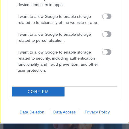
device identifiers in apps.
I want to allow Google to enable storage
related to functionality of the website or app.
I want to allow Google to enable storage
EMBEREK
related to personalization.
67 évesen utaztam először Máltára, és úgy
I want to allow Google to enable storage
döntöttem,
related to security, including authentication
functionality and fraud prevention, and other
user protection.
LEGÚJABB POSZTOK:
CONFIRM
Data Deletion
Data Access
Privacy Policy