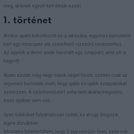
meg, akiknek együtt kell élniük ezzel.
1. történet
Amikor apám beköltözött az új lakásába, ingyenes bemutatót
kért egy mosogató alá szerelhető vízszűrő rendszerhez.
Az ügynök a demó során használt egy szappant, amit ott is
hagyott.
Apám ezután még négy másik céget hívott, szintén csak az
ingyenes bemutató miatt, hogy újabb és újabb szappanokat
szerezzen. A szűrőrendszert soha nem akarta megvenni,
esze ágában sem volt.
Ilyen trükköket folyamatosan csinál, és ahogy öregszik,
egyre durvábban.
Mostanra beletörődtem, hogy ő egyszerűen ilyen, ezen már