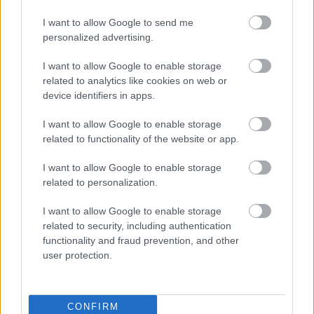
I want to allow Google to send me
personalized advertising.
Oszd meg ezt a posztot:
I want to allow Google to enable storage
related to analytics like cookies on web or
Whatsapp
Reddit
Share
device identifiers in apps.
via
I want to allow Google to enable storage
Email
related to functionality of the website or app.
I want to allow Google to enable storage
related to personalization.
ELŐZŐ POSZT
I want to allow Google to enable storage
A hívás, ami mindent megfordított: egy
related to security, including authentication
igazság, amire nem számítottam
functionality and fraud prevention, and other
user protection.
CONFIRM