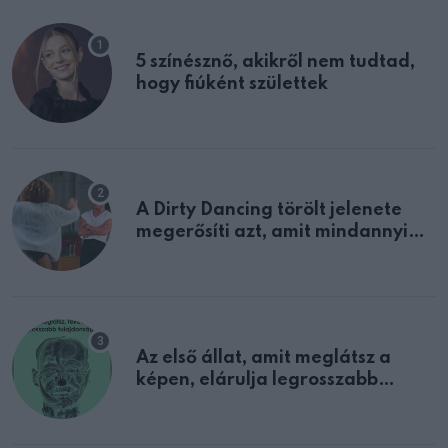
5 színésznő, akikről nem tudtad,
hogy fiúként születtek
A Dirty Dancing törölt jelenete
megerősíti azt, amit mindannyian
sejtettünk
Az első állat, amit meglátsz a
képen, elárulja legrosszabb
tulajdonságodat