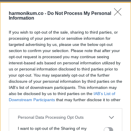
nyolc éven át használtunk. A cucc teljesen leharcolt volt,
harmonikum.co -
Do Not Process My Personal
kifakult a napon, több elem szét is tört.
Information
A bútorbolt ennek ellenére gond nélkül visszavette. Apám
If you wish to opt-out of the sale, sharing to third parties, or
olyan visszatérítést kapott, amiből majdnem kijött egy
processing of your personal or sensitive information for
vadonatúj teraszbútor szett.
targeted advertising by us, please use the below opt-out
section to confirm your selection. Please note that after your
Nehéz volt felfogni, de ő iszonyúan elégedett volt magával.
opt-out request is processed you may continue seeing
interest-based ads based on personal information utilized by
5. történet
us or personal information disclosed to third parties prior to
your opt-out. You may separately opt-out of the further
disclosure of your personal information by third parties on the
Miközben a szüleim luxusban éltek, nekem alig maradt
IAB’s list of downstream participants. This information may
valami.
also be disclosed by us to third parties on the
IAB’s List of
Amikor a nagymamám meghalt, csendben lenyúlták az
Downstream Participants
that may further disclose it to other
third parties.
örökséget, amit nekem szánt. Minden évben kapok tőlük egy
10000 forintos tescós ajándékkártyát, és ennyi. Annyira le
Please note that this website/app uses one or more Google
Personal Data Processing Opt Outs
services and may gather and store information including but
vagyok égve, hogy saját telefonom sincs.
not limited to your visit or usage behaviour. You may click to
I want to opt-out of the Sharing of my