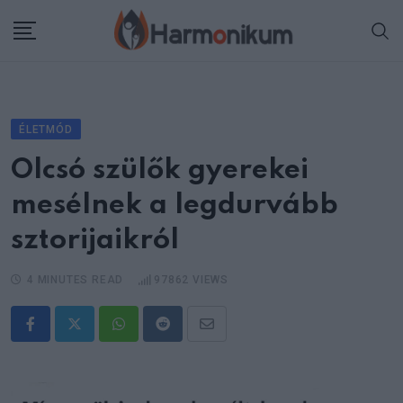
Skip
to
content
ÉLETMÓD
Olcsó szülők gyerekei
mesélnek a legdurvább
sztorijaikról
4 MINUTES READ
97862
VIEWS
Whatsapp
Reddit
Share
via
Email