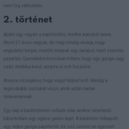
nem fog változtatni.
2. történet
Apám úgy vigyáz a papírtörlőre, mintha aranyból lenne.
Most 21 éves vagyok, de még mindig elvárja, hogy
engedélyt kérjek, mielőtt letépek egy darabot, mert szerinte
pazarlás. Gyerekként komolyan hittem, hogy egy guriga vagy
száz dollárba kerül, annyira rá volt feszülve.
Annyira olcsójános, hogy végül többet költ. Mindig a
legócskább cuccokat veszi, amik aztán hamar
tönkremennek.
Egy nap a barátnőmmel voltunk nála, amikor véletlenül
kiborítottam egy egész gallon tejet. A barátnőm felkapott
egy teljes guriga papírtörlőt, és szó szerint az egészet