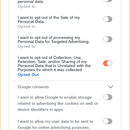
personal data.
grant or deny consent to Google and its third-party tags to
Közben ők évente több luxusautót vesznek, és simán
Opted In
use your data for below specified purposes in below Google
leugranak a Maldív-szigetekre, mintha csak a szomszéd
consent section.
I want to opt-out of the Sale of my
Personal Data.
városba mennének.
Opted In
Aztán egyszer fordult a kocka. Épp hajóúton voltak, amikor
I want to opt-out of processing my
Personal Data for Targeted Advertising.
kaptam egy levelet. A borítékra rá volt írva: „Ne nyisd ki, ha
Opted In
ők ott vannak.”
I want to opt-out of Collection, Use,
Retention, Sale, and/or Sharing of my
Personal Data that Is Unrelated with the
Körbenéztem, senki nem volt a közelben, úgyhogy rögtön
Purposes for which it was collected.
feltéptem és olvasni kezdtem.
Opted Out
Google consents
„Marika, én vagyok az igazi apád. Évek óta próbállak
megtalálni. A nagymamád egy nagyobb örökséget hagyott
I want to allow Google to enable storage
related to advertising like cookies on web or
rád, és én ez idő alatt azon dolgoztam, hogy visszaszerezd.
device identifiers in apps.
Találkozz velem a levélben megadott címen. Itt az idő, hogy
megkapd, ami a tiéd, és végre megváltozzon az életed.”
I want to allow my user data to be sent to
Google for online advertising purposes.