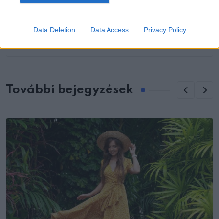
KÖVETKEZŐ POSZT
Az orvosok szerint 6 hónapig tartó
Data Deletion
Data Access
Privacy Policy
rendszeres banánevés ezt okozza
További bejegyzések