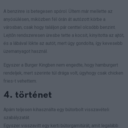
A benzinre is betegesen spórol. Ültem már mellette az
anyósülésen, miközben fél órán át autózott körbe a
városban, csak hogy találjon pár centtel olcsóbb benzint.
Lejtőn rendszeresen üresbe tette a kocsit, kinyitotta az ajtót,
és a lábával lökte az autót, mert úgy gondolta, így kevesebb
üzemanyagot használ.
Egyszer a Burger Kingben nem engedte, hogy hamburgert
rendeljek, mert szerinte túl drága volt, úgyhogy csak chicken
fries-t vehettem.
4. történet
Apám teljesen kihasználta egy bútorbolt visszavételi
szabályzatát.
Egyszer visszavitt egy kerti bútorgarnitúrát, amit legalább