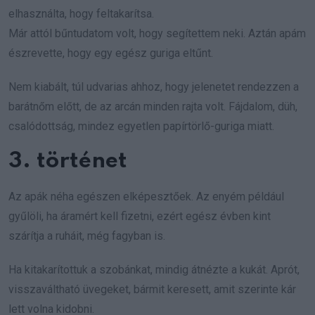
elhasználta, hogy feltakarítsa.
Már attól bűntudatom volt, hogy segítettem neki. Aztán apám
észrevette, hogy egy egész guriga eltűnt.
Nem kiabált, túl udvarias ahhoz, hogy jelenetet rendezzen a
barátnőm előtt, de az arcán minden rajta volt. Fájdalom, düh,
csalódottság, mindez egyetlen papírtörlő-guriga miatt.
3. történet
Az apák néha egészen elképesztőek. Az enyém például
gyűlöli, ha áramért kell fizetni, ezért egész évben kint
szárítja a ruháit, még fagyban is.
Ha kitakarítottuk a szobánkat, mindig átnézte a kukát. Aprót,
visszaváltható üvegeket, bármit keresett, amit szerinte kár
lett volna kidobni.