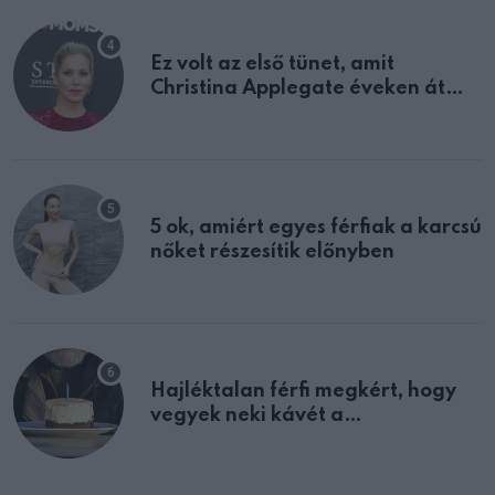
Ez volt az első tünet, amit
Christina Applegate éveken át
félreértett, pedig a szklerózis
multiplex egyértelmű jele volt
5 ok, amiért egyes férfiak a karcsú
nőket részesítik előnyben
Hajléktalan férfi megkért, hogy
vegyek neki kávét a
születésnapján – órákkal később
mellettem ült az első osztályon