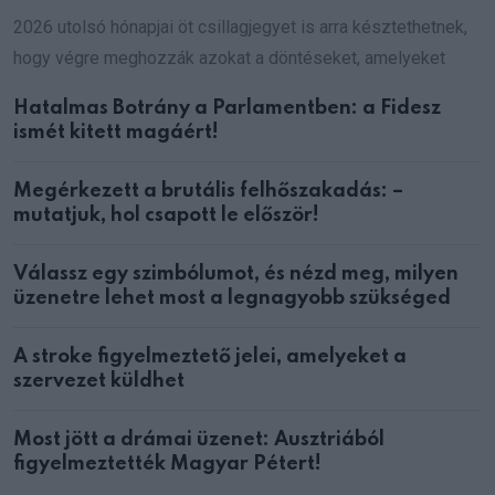
2026 utolsó hónapjai öt csillagjegyet is arra késztethetnek,
hogy végre meghozzák azokat a döntéseket, amelyeket
Hatalmas Botrány a Parlamentben: a Fidesz
ismét kitett magáért!
Megérkezett a brutális felhőszakadás: –
mutatjuk, hol csapott le először!
Válassz egy szimbólumot, és nézd meg, milyen
üzenetre lehet most a legnagyobb szükséged
A stroke figyelmeztető jelei, amelyeket a
szervezet küldhet
Most jött a drámai üzenet: Ausztriából
figyelmeztették Magyar Pétert!