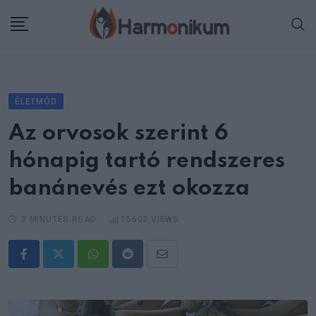
Skip
to
content
ÉLETMÓD
Az orvosok szerint 6
hónapig tartó rendszeres
banánevés ezt okozza
3 MINUTES READ
15603
VIEWS
Whatsapp
Reddit
Share
via
Email