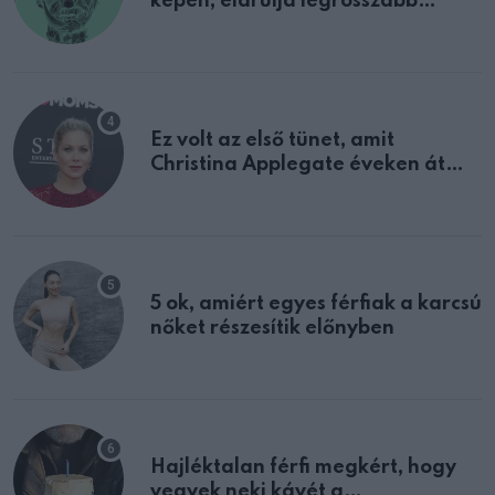
képen, elárulja legrosszabb
tulajdonságodat
Ez volt az első tünet, amit
Christina Applegate éveken át
félreértett, pedig a szklerózis
multiplex egyértelmű jele volt
5 ok, amiért egyes férfiak a karcsú
nőket részesítik előnyben
Hajléktalan férfi megkért, hogy
vegyek neki kávét a