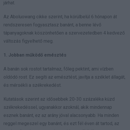
járhat.
Az Aboluowang cikke szerint, ha körülbelül 6 hónapon át
rendszeresen fogyasztasz banánt, a benne lévő
tápanyagoknak köszönhetően a szervezetedben 4 kedvező
változás figyelhető meg.
1. Jobban működő emésztés
A banán sok rostot tartalmaz, főleg pektint, ami vízben
oldódó rost. Ez segíti az emésztést, javítja a széklet állagát,
és mérsékli a székrekedést.
Kutatások szerint az idősebbek 20-30 százaléka küzd
székrekedéssel, ugyanakkor azoknál, akik mindennap
esznek banánt, ez az arány jóval alacsonyabb. Ha minden
reggel megeszel egy banánt, és ezt fél éven át tartod, az