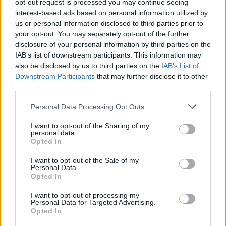
szenvednek, napi legfeljebb 2 banánt is ehetnek, ha
opt-out request is processed you may continue seeing
interest-based ads based on personal information utilized by
egyébként kiegyensúlyozottan étkeznek, és a
us or personal information disclosed to third parties prior to
vércukorszintjük nem emelkedik meg jelentősen. A banán a
your opt-out. You may separately opt-out of the further
kalóriabevitel csökkentésével a testsúlykontrollt is
disclosure of your personal information by third parties on the
IAB’s list of downstream participants. This information may
segítheti, hiszen könnyebb elkerülni a túlzott étkezést.
also be disclosed by us to third parties on the
IAB’s List of
Downstream Participants
that may further disclose it to other
Fontos ugyanakkor, hogy aki veseelégtelenségben szenved,
third parties.
vagy orvosi javaslatra csökkentenie kell a káliumbevitelt, az
Please note that this website/app uses one or more Google
Personal Data Processing Opt Outs
bánjon óvatosan a banánfogyasztással. Túl sok banán
services and may gather and store information including but
éhgyomorra gyomorpanaszt okozhat, főleg azoknál, akiknek
not limited to your visit or usage behaviour. You may click to
I want to opt-out of the Sharing of my
personal data.
grant or deny consent to Google and its third-party tags to
gyomorfekélyük van, vagy túlsavasodásra hajlamosak.
Opted In
use your data for below specified purposes in below Google
consent section.
I want to opt-out of the Sale of my
Általában napi 1-2 darab számít észszerű mennyiségnek.
Personal Data.
Érdemes inkább érett banánt választani, mert ilyenkor a
Opted In
tápanyagok jobban hasznosulnak.
I want to opt-out of processing my
Personal Data for Targeted Advertising.
Opted In