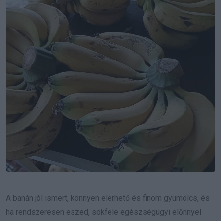
A banán jól ismert, könnyen elérhető és finom gyümölcs, és
ha rendszeresen eszed, sokféle egészségügyi előnnyel