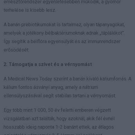
emésztőrendszer egyenletesebben működik, a gyomor
terhelése is kisebb lesz.
A banán prebiotikumokat is tartalmaz, olyan tápanyagokat,
amelyek a jótékony bélbaktériumoknak adnak „táplálékot”.
Így segítik a bélflóra egyensúlyát és az immunrendszer
erősödését.
2. Támogatja a szívet és a vérnyomást
A Medical News Today szerint a banán kiváló káliumforrás. A
kálium fontos ásványi anyag, amely a nátrium
ellensúlyozásával segít stabilan tartani a vérnyomást.
Egy több mint 1 000, 50 év feletti emberen végzett
vizsgálatban azt találták, hogy azoknál, akik fél évnél
hosszabb ideig naponta 1-2 banánt ettek, az átlagos