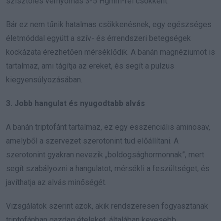
szisztolés vérnyomás 3-5 Hgmm-rel csökkent.
Bár ez nem tűnik hatalmas csökkenésnek, egy egészséges
életmóddal együtt a szív- és érrendszeri betegségek
kockázata érezhetően mérséklődik. A banán magnéziumot is
tartalmaz, ami tágítja az ereket, és segít a pulzus
kiegyensúlyozásában.
3. Jobb hangulat és nyugodtabb alvás
A banán triptofánt tartalmaz, ez egy esszenciális aminosav,
amelyből a szervezet szerotonint tud előállítani. A
szerotonint gyakran nevezik „boldogsághormonnak”, mert
segít szabályozni a hangulatot, mérsékli a feszültséget, és
javíthatja az alvás minőségét.
Vizsgálatok szerint azok, akik rendszeresen fogyasztanak
triptofánban gazdag ételeket, általában kevesebb