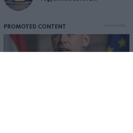
születésnapján – órákkal később
mellettem ült az első osztályon