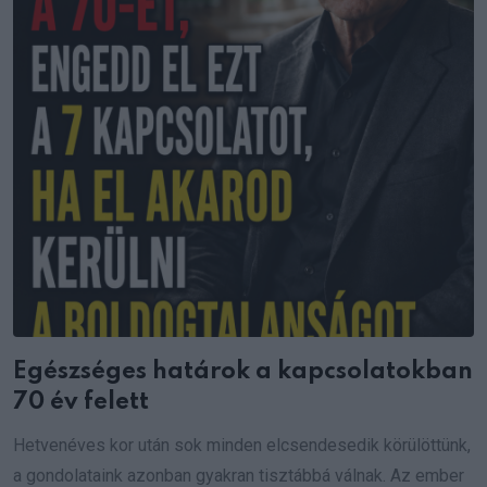
Egészséges határok a kapcsolatokban
70 év felett
Hetvenéves kor után sok minden elcsendesedik körülöttünk,
a gondolataink azonban gyakran tisztábbá válnak. Az ember