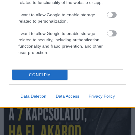
related to functionality of the website or app.
5 dolog, ami mindig legyen az autódban
I want to allow Google to enable storage
related to personalization.
I want to allow Google to enable storage
További bejegyzések
related to security, including authentication
functionality and fraud prevention, and other
user protection.
CONFIRM
Data Deletion
Data Access
Privacy Policy