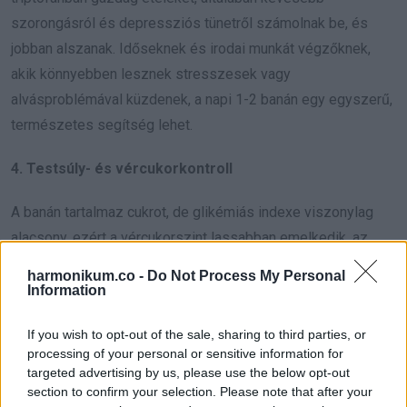
szorongásról és depressziós tünetről számolnak be, és
jobban alszanak. Időseknek és irodai munkát végzőknek,
akik könnyebben lesznek stresszesek vagy
alvásproblémával küzdenek, a napi 1-2 banán egy egyszerű,
természetes segítség lehet.
4. Testsúly- és vércukorkontroll
A banán tartalmaz cukrot, de glikémiás indexe viszonylag
alacsony, ezért a vércukorszint lassabban emelkedik, az
energiaellátás egyenletesebb marad. A Healthline szerint a
harmonikum.co -
Do Not Process My Personal
magas rosttartalom miatt a banán hosszan tartó
Information
teltségérzetet ad, így kevesebb az esély a felesleges
If you wish to opt-out of the sale, sharing to third parties, or
nassolásra.
processing of your personal or sensitive information for
targeted advertising by us, please use the below opt-out
Elővizsgálatok azt mutatják, hogy akik prediabéteszben
section to confirm your selection. Please note that after your